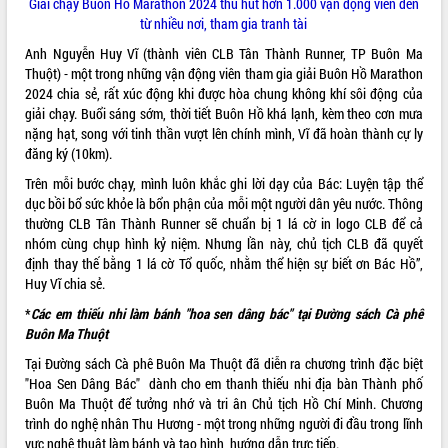
hiện Đề án 06 của Chính phủ
Giải chạy
Buôn Hồ Marathon 2024
thu hút hơn 1.000 vận động viên đến
từ nhiều nơi, tham gia tranh tài
Họp báo thông tin về Hội nghị Công bố
Quy hoạch và Xúc tiến đầu tư tỉnh Đắk
Anh Nguyễn Huy Vĩ (thành viên CLB Tân Thành Runner, TP Buôn Ma
Lắk
Thuột) - một trong những vận động viên tham gia giải Buôn Hồ Marathon
Khơi thông điểm nghẽn, đẩy nhanh
2024 chia sẻ, rất xúc động khi được hòa chung không khí sôi động của
giải ngân vốn khắc phục thiên tai
giải chạy. Buổi sáng sớm, thời tiết Buôn Hồ khá lạnh, kèm theo cơn mưa
nặng hạt, song với tinh thần vượt lên chính mình, Vĩ đã hoàn thành cự ly
HĐND tỉnh thông qua điều chỉnh Quy
đăng ký (10km).
hoạch tỉnh thời kỳ 2021-2030
Hội thảo góp ý hồ sơ điều chỉnh quy
Trên mỗi bước chạy, mình luôn khắc ghi lời dạy của Bác: Luyện tập thể
hoạch tỉnh Đắk Lắk thời kỳ 2021-2030,
dục bồi bổ sức khỏe là bổn phận của mỗi một người dân yêu nước. Thông
tầm nhìn đến năm 2050
thường CLB Tân Thành Runner sẽ chuẩn bị 1 lá cờ in logo CLB để cả
nhóm cùng chụp hình kỷ niệm. Nhưng lần này, chủ tịch CLB đã quyết
Nâng cao hiệu quả hoạt động của các
định thay thế bằng 1 lá cờ Tổ quốc, nhằm thể hiện sự biết ơn Bác Hồ”,
doanh nghiệp nhà nước
Huy Vĩ chia sẻ.
Hội nghị triển khai kết nối mạng
truyền số liệu chuyên dùng phục vụ cơ
*
Các em thiếu nhi làm bánh "hoa sen dâng bác" tại Đường sách Cà phê
quan Đảng, Nhà nước
Buôn Ma Thuột
Lễ phát động chuỗi hoạt động chung
Tại Đường sách Cà phê Buôn Ma Thuột đã diễn ra chương trình đặc biệt
tay làm sạch môi trường
"Hoa Sen Dâng Bác" dành cho em thanh thiếu nhi địa bàn Thành phố
Xã Ea Kar bước chuyển mình trong
Buôn Ma Thuột để tưởng nhớ và tri ân Chủ tịch Hồ Chí Minh. Chương
công tác cải cách hành chính mô hình
trình do nghệ nhân Thu Hương - một trong những người đi đầu trong lĩnh
mới
vực nghệ thuật làm bánh và tạo hình hướng dẫn trực tiếp.