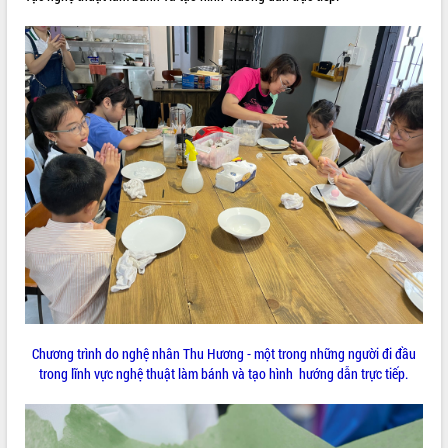
UBND tỉnh họp báo định kỳ tháng 4
năm 2026
Hội thảo khoa học “Giải pháp thúc đẩy
phát triển nền kinh tế xanh tại tỉnh
Đắk Lắk”
Tăng cường giám sát, đôn đốc thực
hiện nhiệm vụ quản lý tài sản công
hàng tuần
Tháo gỡ những vướng mắc, đẩy mạnh
công tác cải cách thủ tục hành chính
tại Trung tâm Phục vụ hành chính
công tỉnh
Đắk Lắk: Tôn vinh 46 giải pháp tại Hội
thi Sáng tạo Kỹ thuật 2024 - 2025
Đắk Lắk rà soát, điều chỉnh Đề án 190
về phát triển nuôi trồng thủy sản
Chương trình do nghệ nhân Thu Hương - một trong những người đi đầu
Phó Chủ tịch UBND tỉnh Đắk Lắk
trong lĩnh vực nghệ thuật làm bánh và tạo hình hướng dẫn trực tiếp.
Trương Công Thái kiểm tra thực địa
Dự án cao tốc Khánh Hòa - Buôn Ma
Thuột