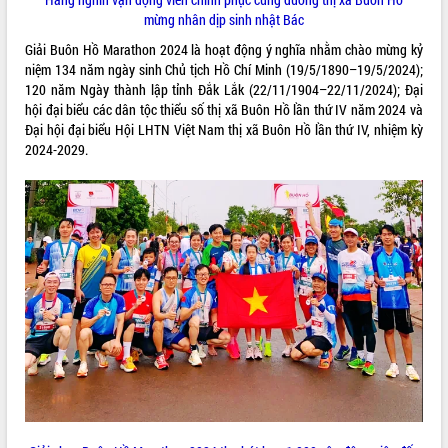
sầu riêng tại Đắk Lắk
mừng nhân dịp sinh nhật Bác
Trình diễn nghệ thuật chế biến các
Giải Buôn Hồ Marathon 2024 là hoạt động ý nghĩa nhằm chào mừng kỷ
món ăn từ sầu riêng
niệm 134 năm ngày sinh Chủ tịch Hồ Chí Minh (19/5/1890–19/5/2024);
Đắk Lắk công bố Quy hoạch và xúc
120 năm Ngày thành lập tỉnh Đắk Lắk (22/11/1904–22/11/2024); Đại
tiến đầu tư tỉnh
hội đại biểu các dân tộc thiểu số thị xã Buôn Hồ lần thứ IV năm 2024 và
Ngành cá ngừ Đắk Lắk chủ động thích
Đại hội đại biểu Hội LHTN Việt Nam thị xã Buôn Hồ lần thứ IV, nhiệm kỳ
ứng để giữ vững thị trường xuất khẩu
2024-2029.
Diễn đàn Kinh tế tư nhân Việt Nam đột
phá cơ chế - Hợp tác công tư
Đề án 06 tạo bước ngoặt đột phá trong
cải cách hành chính tỉnh Đắk Lắk
Kết nối tour, đẩy mạnh chuyển đổi số
để phát triển du lịch Đắk Lắk
Khởi động Dự án Đầu tư xây dựng hạ
tầng kỹ thuật Cụm công nghiệp Tân
Tiến
Gặp mặt các cơ quan báo chí nhân Kỷ
niệm 101 năm Ngày Báo chí Cách
mạng Việt Nam
Đắk Lắk sơ kết 4 năm triển khai thực