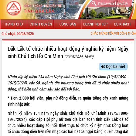
|
Vietnamese
English
TRANG CHỦ
CHÍNH QUYỀN
CÔNG DÂN
DOANH NGHIỆP
DU KHÁCH
Chủ nhật, 09/08/2026
CHÀO MỪNG ĐẾN VỚI CỔNG THÔNG TIN ĐIỆN TỬ TỈ
GIỚI THIỆU
Đắk Lắk tổ chức nhiều hoạt động ý nghĩa kỷ niệm Ngày
sinh Chủ tịch Hồ Chí Minh
(20/05/2024, 15:00)
LÃNH ĐẠO UBND TỈNH
Đọc bài viết
TIN TỨC SỰ KIỆN
Nhân dịp kỷ niệm 134 năm Ngày sinh Chủ tịch Hồ Chí Minh (19/5/1890 -
SỞ, BAN, NGÀNH
19/5/2024), các Sở, ngành, địa phương trong tỉnh đã tổ chức nhiều hoạt
động, thể hiện tình cảm sâu sắc đối với Bác.
UBND CÁC XÃ, PHƯỜNG
* Hơn 2.000 hội viên, phụ nữ đồng diễn, ra quân trồng cây xanh mừng
sinh nhật Bác
THÔNG TIN CHỈ ĐẠO ĐIỀU HÀNH
Nhân kỷ niệm 134 năm ngày sinh Chủ tịch Hồ Chí Minh (19/5/1890-
19/5/2024), các cấp Hội phụ nữ trên địa bàn toàn tỉnh Đắk Lắk đã tổ
HỆ THỐNG VĂN BẢN
chức nhiều hoạt động sôi nổi, thiết thực tổ chức kỷ niệm như: Đồng loạt
tổ chức đồng diễn trên nền nhạc các bài hát ca ngợi Đảng, quê hương đất
VĂN BẢN HĐND TỈNH