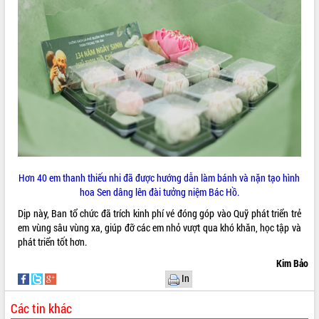
Định vị cà phê Việt Nam như một “di
sản sống” trong dòng chảy toàn cầu
Xây dựng nông thôn mới: Nâng cao đời
sống người dân từ những mô hình thiết
thực
Quyết liệt tháo gỡ vướng mắc, đẩy
nhanh tiến độ các dự án trọng điểm
trong Khu kinh tế Nam Phú Yên
Hòn Yến phát triển du lịch gắn với bảo
tồn biển
Lấy ý kiến điều chỉnh Quy hoạch tỉnh
Đắk Lắk thời kỳ 2021-2030, tầm nhìn
Hơn 40 em thanh thiếu nhi đã được hướng dẫn làm bánh và nặn tạo hình
đến năm 2050
hoa Sen dâng lên đài tưởng niệm Bác Hồ.
Phát động chiến dịch 30 ngày đêm
Dịp này, Ban tổ chức đã trích kinh phí vé đóng góp vào Quỹ phát triển trẻ
giải phóng mặt bằng Tuyến đường bộ
em vùng sâu vùng xa, giúp đỡ các em nhỏ vượt qua khó khăn, học tập và
ven biển
phát triển tốt hơn.
Đắk Lắk nỗ lực thúc đẩy tăng trưởng
Kim Bảo
kinh tế từ 10% trở lên trong Quý
In
II/2026
Đắk Lắk ký kết thỏa thuận hợp tác về
Các tin khác
chuyển đổi số giai đoạn 2026 – 2030