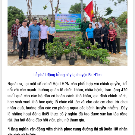
VIDEO
Trailer Lễ hội Sầu riêng Đắk Lắk năm
2026
Lễ phát động trồng cây tại huyện Ea H’leo
Khám bệnh, cấp phát thuốc miễn phí
Ngoài ra, tại một số cơ sở Hội LHPN còn phối hợp với chính quyền, kết
và tặng quà người dân xã Cư Pui
nối với các mạnh thường quân tổ chức khám, chữa bệnh, trao tặng 420
Hội nghị UBND tỉnh Đắk Lắk thường kỳ
suất quà cho các hộ dân có hoàn cảnh khó khăn, gia đình chính sách,
tháng 7/2026
học sinh vượt khó học giỏi; tổ chức cắt tóc và cho các em chơi trò chơi
nhận quà, hướng dẫn các em phòng ngừa các bệnh truyền nhiễm,...Đây
Lễ truy tặng danh hiệu “Bà Mẹ Việt
ALBUM ẢNH
là những hoạt động thiết thực, có ý nghĩa đã tạo được sức lan tỏa rộng
Nam Anh hùng” và trao Huân chương
rãi, thu hút đông đảo hội viên, phụ nữ tham gia.
Lao động
UBND tỉnh Đắk Lắk triển khai nhiệm
*Hàng nghìn vận động viên chinh phục cung đường thị xã Buôn Hồ nhân
vụ 6 tháng cuối năm 2026
dịp sinh nhật Bác