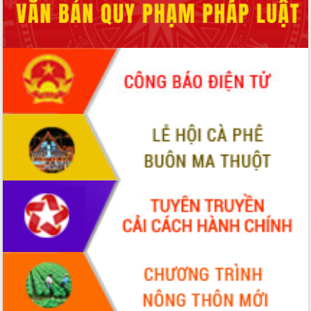
Tập huấn nâng cao năng lực triển khai
chuyển đổi số cho cán bộ, công chức
cấp xã
Đắk Lắk phát động hưởng ứng Ngày
Quyền của người tiêu dùng Việt Nam
2026
Đẩy mạnh cải cách hành chính, quyết
tâm đạt được mục tiêu tăng trưởng
hai con số trong năm 2026
Tổ chức trang trọng Lễ hội Đền thờ
Lương Văn Chánh năm 2026
Phó Bí thư Tỉnh ủy Đắk Lắk Đỗ Hữu
Huy giữ chức Bí thư Đảng ủy Ủy Ban
Nhân dân tỉnh
Bệnh án điện tử thúc đẩy chuyển đổi
số y tế tại Đắk Lắk
Chuyển đổi số thư viện: Mở rộng
không gian tri thức trong thời đại số
Đánh giá, rút kinh nghiệm công tác tổ
chức diễn tập trước ngày bầu cử