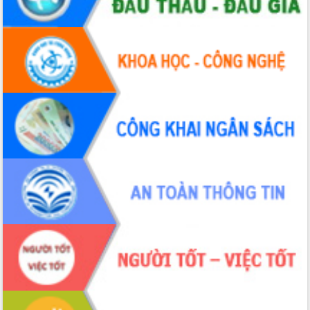
trưởng đạt 5,86% trong năm 2026
UBND tỉnh Đắk Lắk triển khai công tác
quốc phòng, quân sự địa phương năm
2026
Đắk Lắk tập trung toàn lực khắc phục
tồn tại IUU, sẵn sàng làm việc với
Đoàn thanh tra EC
Chủ tịch UBND tỉnh Tạ Anh Tuấn thăm,
chúc mừng các bệnh viện nhân Ngày
Thầy thuốc Việt Nam
Rộn ràng lễ hội truyền thống Sông
nước Đà Nông lần thứ I năm 2026
Kỳ họp Chuyên đề lần thứ Năm, HĐND
tỉnh Đắk Lắk thông qua các nghị quyết
quan trọng
Thống nhất danh sách giới thiệu ứng
cử đại biểu Quốc hội khoá XVI và đại
biểu HĐND tỉnh Đắk Lắk, nhiệm kỳ
2026-2031
Phát động hai phong trào thi đua quan