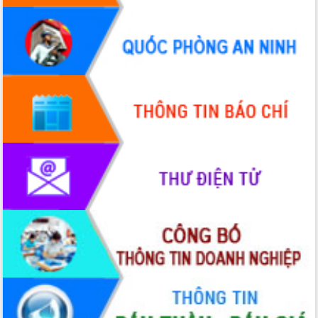
Chương trình “Gặp gỡ hữu nghị –
Friendship Meeting New Year 2026”
Bầu cử Quốc hội và HĐND: Cử tri Đắk
Lắk gửi gắm niềm tin, kỳ vọng vào lá
phiếu
Đắk Lắk sẵn sàng các điều kiện cho
Ngày hội bầu cử đại biểu Quốc hội
khóa XVI và HĐND các cấp nhiệm kỳ
2026-2031
Đảm bảo cuộc bầu cử đại biểu Quốc
hội và đại biểu HĐND các cấp diễn ra
an toàn, hiệu quả, đúng quy định
Thủ tướng Chính phủ Phạm Minh Chính
kiểm tra, chỉ đạo hoàn thành các dự
án cao tốc và thăm khu tái định cư tại
Đắk Lắk
Sôi nổi Hội đua ngựa truyền thống Gò
Thì Thùng mừng Xuân Bính Ngọ 2026
Lãnh đạo tỉnh dâng hương tưởng niệm
tại Đập Đồng Cam đầu Xuân Bính Ngọ
Ngành nông nghiệp phấn đấu tăng