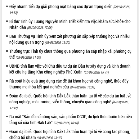
với Tập đoàn Bưu chính Viễn thông
Đẩy nhanh tiến độ giải phóng mặt bằng các dự án trọng điểm
(08/08/2026,
Việt Nam
19:53)
Thứ trưởng Bộ Y tế làm việc với tỉnh
Bí thư Tỉnh ủy Lương Nguyễn Minh Triết kiểm tra việc khám sức khỏe cho
Đắk Lắk về phát triển nhân lực y tế
Nhân dân
(08/08/2026, 17:05)
cho trạm y tế cấp xã
Ban Thường vụ Tỉnh ủy xem xét phương án sắp xếp trường học và nhiều
Du lịch Đắk Lắk nâng tầm trải nghiệm
nội dung quan trọng
(08/08/2026, 13:30)
du khách thông qua Hệ thống cơ sở dữ
liệu và Bản đồ số
Thường trực Tỉnh ủy chưa thông qua phương án sáp nhập xã, phường cụ
thể
(08/08/2026, 11:30)
Tập huấn ứng dụng trí tuệ nhân tạo (AI)
trong thương mại điện tử năm 2026
UBND tỉnh làm việc với Chủ đầu tư dự án Đầu tư xây dựng và kinh doanh
kết cấu hạ tầng Khu công nghiệp Phú Xuân
Đoàn đại biểu Quốc hội tỉnh Đắk Lắk
(07/08/2026, 19:47)
trao đổi thông tin trước Kỳ họp thứ
Rà soát hiệu quả ứng dụng các đề tài khoa học và công nghệ, thúc đẩy
nhất, Quốc hội khóa XVI
thương mại hóa kết quả nghiên cứu
(07/08/2026, 18:34)
Quyết liệt cải cách hành chính, khơi
Đoàn đại biểu Quốc hội tỉnh Đắk Lắk thảo luận tại tổ về các dự án luật về
thông nguồn lực phát triển
nông nghiệp, môi trường, viễn thông, chuyển giao công nghệ
(07/08/2026,
Nâng cao hiệu lực, hiệu quả HĐND
17:12)
tỉnh thông qua hiện đại hóa hành chính
Ra mắt “Bản đồ số nông sản, sản phẩm OCOP, du lịch thôn buôn trên nền
Xã Ea Phê gắn cải cách hành chính với
tảng số của tỉnh Đắk Lắk”
(07/08/2026, 16:46)
chuyển đổi số
Đoàn đại biểu Quốc hội tỉnh Đắk Lắk thảo luận tại tổ về công tác phòng,
Phó Chủ tịch Thường trực UBND tỉnh
chống tội phạm
(06/08/2026, 18:32)