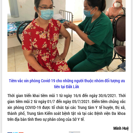
quan trọng
Bí thư Tỉnh ủy Lương Nguyễn Minh
Triết thăm, tặng quà người có công với
cách mạng
Rà soát, hoàn thiện hệ thống thiết chế
văn hóa, thể thao đáp ứng yêu cầu
LIÊN KẾT WEB
phát triển mới
Thường trực HĐND tỉnh Đắk Lắk gặp
mặt Đoàn chuyên gia y tế TP. Hồ Chí
Minh
THỐNG KÊ TRUY CẬP
Lễ truy điệu và an táng hài cốt liệt sĩ
tại Nghĩa trang Liệt sĩ xã Sơn Hòa
Hôm nay:
22825
Tiêm vắc xin phòng Covid-19 cho những người thuộc nhóm đối tượng ưu
Bàn giải pháp tháo gỡ khó khăn trong
Tất cả:
66068148
tiên tại Đắk Lắk
xuất khẩu sầu riêng và triển khai quy
Thời gian triển khai tiêm mũi 1 từ ngày 16/6 đến ngày 30/6/2021. Thời
định EUDR
gian tiêm mũi 2 từ ngày 01/7 đến ngày 05/7/2021. Điểm tiêm chủng vắc
Thứ trưởng Bộ Nông nghiệp và Môi
xin phòng COVID-19 được tổ chức tại các Trung tâm Y tế huyện, thị xã,
trường Nguyễn Hoàng Hiệp khảo sát
thành phố, Trung tâm Kiểm soát bệnh tật và tại các Bệnh viện Đa khoa
vùng trồng và doanh nghiệp đóng gói
trên địa bàn tỉnh theo sự phân công của Sở Y tế.
sầu riêng tại Đắk Lắk
Minh Huệ
Trình diễn nghệ thuật chế biến các