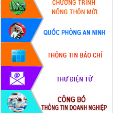
Xây dựng nông thôn mới: Nâng cao đời
sống người dân từ những mô hình thiết
thực
Quyết liệt tháo gỡ vướng mắc, đẩy
nhanh tiến độ các dự án trọng điểm
trong Khu kinh tế Nam Phú Yên
Hòn Yến phát triển du lịch gắn với bảo
tồn biển
Lấy ý kiến điều chỉnh Quy hoạch tỉnh
Đắk Lắk thời kỳ 2021-2030, tầm nhìn
đến năm 2050
Phát động chiến dịch 30 ngày đêm
giải phóng mặt bằng Tuyến đường bộ
ven biển
Đắk Lắk nỗ lực thúc đẩy tăng trưởng
kinh tế từ 10% trở lên trong Quý
II/2026
Đắk Lắk ký kết thỏa thuận hợp tác về
chuyển đổi số giai đoạn 2026 – 2030
với Tập đoàn Bưu chính Viễn thông
Việt Nam