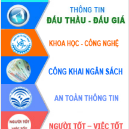
Thứ trưởng Bộ Y tế làm việc với tỉnh
Đắk Lắk về phát triển nhân lực y tế
cho trạm y tế cấp xã
Du lịch Đắk Lắk nâng tầm trải nghiệm
du khách thông qua Hệ thống cơ sở dữ
liệu và Bản đồ số
Tập huấn ứng dụng trí tuệ nhân tạo (AI)
trong thương mại điện tử năm 2026
Đoàn đại biểu Quốc hội tỉnh Đắk Lắk
trao đổi thông tin trước Kỳ họp thứ
nhất, Quốc hội khóa XVI
Quyết liệt cải cách hành chính, khơi
thông nguồn lực phát triển
Nâng cao hiệu lực, hiệu quả HĐND
tỉnh thông qua hiện đại hóa hành chính
Xã Ea Phê gắn cải cách hành chính với
chuyển đổi số
Phó Chủ tịch Thường trực UBND tỉnh
Hồ Thị Nguyên Thảo làm việc tại Trung
tâm Phục vụ hành chính công xã Ea
Phê