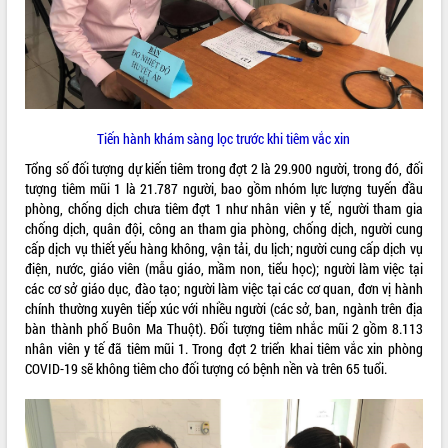
VIDEO
Tiến hành khám sàng lọc trước khi tiêm vắc xin
Tổng số đối tượng dự kiến tiêm trong đợt 2 là 29.900 người, trong đó, đối
tượng tiêm mũi 1 là 21.787 người, bao gồm nhóm lực lượng tuyến đầu
phòng, chống dịch chưa tiêm đợt 1 như nhân viên y tế, người tham gia
Khám bệnh, cấp phát thuốc miễn phí
chống dịch, quân đội, công an tham gia phòng, chống dịch, người cung
và tặng quà người dân xã Cư Pui
cấp dịch vụ thiết yếu hàng không, vận tải, du lịch; người cung cấp dịch vụ
điện, nước, giáo viên (mẫu giáo, mầm non, tiểu học); người làm việc tại
Hội nghị UBND tỉnh Đắk Lắk thường kỳ
các cơ sở giáo dục, đào tạo; người làm việc tại các cơ quan, đơn vị hành
tháng 7/2026
chính thường xuyên tiếp xúc với nhiều người (các sở, ban, ngành trên địa
Lễ truy tặng danh hiệu “Bà Mẹ Việt
bàn thành phố Buôn Ma Thuột). Đối tượng tiêm nhắc mũi 2 gồm 8.113
Nam Anh hùng” và trao Huân chương
nhân viên y tế đã tiêm mũi 1. Trong đợt 2 triển khai tiêm vắc xin phòng
Lao động
COVID-19 sẽ không tiêm cho đối tượng có bệnh nền và trên 65 tuổi.
ALBUM ẢNH
UBND tỉnh Đắk Lắk triển khai nhiệm
vụ 6 tháng cuối năm 2026
Kỳ họp thứ Hai, Hội đồng nhân dân
tỉnh khóa XI quyết nghị nhiều nội dung