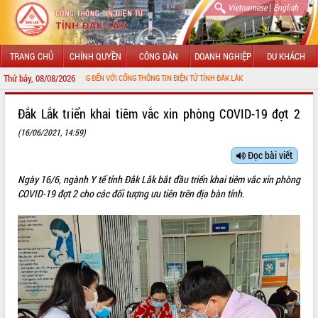
|
Vietnamese
English
TRANG CHỦ
CHÍNH QUYỀN
CÔNG DÂN
DOANH NGHIỆP
DU KHÁCH
Thứ bảy, 08/08/2026
CHÀO MỪNG ĐẾN VỚI CỔNG THÔNG TIN ĐIỆN TỬ TỈNH ĐẮK LẮK
GIỚI THIỆU
Đắk Lắk triển khai tiêm vắc xin phòng COVID-19 đợt 2
(16/06/2021, 14:59)
LÃNH ĐẠO UBND TỈNH
Đọc bài viết
TIN TỨC SỰ KIỆN
Ngày 16/6, ngành Y tế tỉnh Đắk Lắk bắt đầu triển khai tiêm vắc xin phòng
SỞ, BAN, NGÀNH
COVID-19 đợt 2 cho các đối tượng ưu tiên trên địa bàn tỉnh.
UBND CÁC XÃ, PHƯỜNG
THÔNG TIN CHỈ ĐẠO ĐIỀU HÀNH
HỆ THỐNG VĂN BẢN
VĂN BẢN HĐND TỈNH