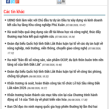
In
món ăn từ sầu riêng
Đắk Lắk công bố Quy hoạch và xúc
Các tin khác
tiến đầu tư tỉnh
Ngành cá ngừ Đắk Lắk chủ động thích
UBND tỉnh làm việc với Chủ đầu tư dự án Đầu tư xây dựng và kinh doanh
ứng để giữ vững thị trường xuất khẩu
kết cấu hạ tầng Khu công nghiệp Phú Xuân
(07/08/2026, 19:47)
Diễn đàn Kinh tế tư nhân Việt Nam đột
Rà soát hiệu quả ứng dụng các đề tài khoa học và công nghệ, thúc đẩy
phá cơ chế - Hợp tác công tư
thương mại hóa kết quả nghiên cứu
(07/08/2026, 18:34)
Đề án 06 tạo bước ngoặt đột phá trong
Đoàn đại biểu Quốc hội tỉnh Đắk Lắk thảo luận tại tổ về các dự án luật về
cải cách hành chính tỉnh Đắk Lắk
nông nghiệp, môi trường, viễn thông, chuyển giao công nghệ
(07/08/2026,
Kết nối tour, đẩy mạnh chuyển đổi số
17:12)
để phát triển du lịch Đắk Lắk
Ra mắt “Bản đồ số nông sản, sản phẩm OCOP, du lịch thôn buôn trên nền
Khởi động Dự án Đầu tư xây dựng hạ
tảng số của tỉnh Đắk Lắk”
(07/08/2026, 16:46)
tầng kỹ thuật Cụm công nghiệp Tân
Đoàn đại biểu Quốc hội tỉnh Đắk Lắk thảo luận tại tổ về công tác phòng,
Tiến
chống tội phạm
(06/08/2026, 18:32)
Gặp mặt các cơ quan báo chí nhân Kỷ
niệm 101 năm Ngày Báo chí Cách
Khẩn trương rà soát, hoàn thiện công tác tổ chức Lễ hội Sầu riêng Đắk
mạng Việt Nam
Lắk năm 2026
(06/08/2026, 18:27)
Đắk Lắk sơ kết 4 năm triển khai thực
Khẩn trương hoàn thành các mục tiêu còn lại của Chương trình hành
hiện Đề án 06 của Chính phủ
động số 14 của Tỉnh ủy về phát triển văn hóa
(06/08/2026, 17:30)
Họp báo thông tin về Hội nghị Công bố
Ban Chỉ đạo An ninh mạng quốc gia họp phiên thường kỳ lần thứ hai