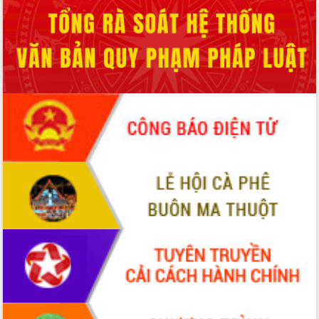
Hội thảo khoa học “Giải pháp thúc đẩy
phát triển nền kinh tế xanh tại tỉnh
Đắk Lắk”
Tăng cường giám sát, đôn đốc thực
hiện nhiệm vụ quản lý tài sản công
hàng tuần
Tháo gỡ những vướng mắc, đẩy mạnh
công tác cải cách thủ tục hành chính
tại Trung tâm Phục vụ hành chính
công tỉnh
Đắk Lắk: Tôn vinh 46 giải pháp tại Hội
thi Sáng tạo Kỹ thuật 2024 - 2025
Đắk Lắk rà soát, điều chỉnh Đề án 190
về phát triển nuôi trồng thủy sản
Phó Chủ tịch UBND tỉnh Đắk Lắk
Trương Công Thái kiểm tra thực địa
Dự án cao tốc Khánh Hòa - Buôn Ma
Thuột
Định vị cà phê Việt Nam như một “di
sản sống” trong dòng chảy toàn cầu