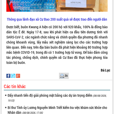
Tất cả:
66084297
Thông qua lãnh đạo xã Cư Bao 200 suất quà sẽ được trao đến người dân
Được biết, buôn Kwang A hiện có 200 hộ với 920 khẩu, 100% là đồng bào
dân tộc Ê đê. Ngày 17-8, sau khi phát hiện ca đầu tiên dương tính với
SARS-CoV-2, các ngành chức năng và chính quyền địa phương đã nhanh
chóng khoanh vùng, lấy mẫu xét nghiệm sàng lọc cho các trường hợp
liên quan. Đến nay, trên địa bàn buôn đã phát hiện khoảng 80 trường hợp
mắc bệnh COVID-19, trong đó có 1 trường hợp tử vong. Để bảo đảm công
tác phòng, chống dịch, chính quyền xã Cư Bao đã thực hiện phong tỏa
toàn bộ buôn.
Bá Lục
In
Các tin khác
Đẩy nhanh tiến độ giải phóng mặt bằng các dự án trọng điểm
(08/08/2026,
19:53)
Bí thư Tỉnh ủy Lương Nguyễn Minh Triết kiểm tra việc khám sức khỏe cho
Nhân dân
(08/08/2026, 17:05)