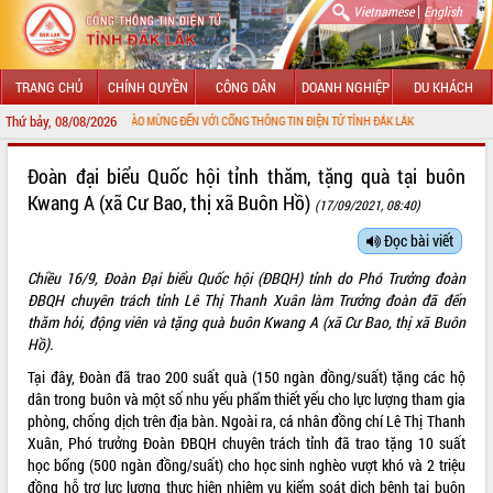
|
Vietnamese
English
TRANG CHỦ
CHÍNH QUYỀN
CÔNG DÂN
DOANH NGHIỆP
DU KHÁCH
Thứ bảy, 08/08/2026
CHÀO MỪNG ĐẾN VỚI CỔNG THÔNG TIN ĐIỆN TỬ TỈNH ĐẮK LẮK
GIỚI THIỆU
Đoàn đại biểu Quốc hội tỉnh thăm, tặng quà tại buôn
Kwang A (xã Cư Bao, thị xã Buôn Hồ)
(17/09/2021, 08:40)
LÃNH ĐẠO UBND TỈNH
Đọc bài viết
TIN TỨC SỰ KIỆN
Chiều 16/9, Đoàn Đại biểu Quốc hội (ĐBQH) tỉnh do Phó Trưởng đoàn
SỞ, BAN, NGÀNH
ĐBQH chuyên trách tỉnh Lê Thị Thanh Xuân làm Trưởng đoàn đã đến
thăm hỏi, động viên và tặng quà buôn Kwang A (xã Cư Bao, thị xã Buôn
UBND CÁC XÃ, PHƯỜNG
Hồ).
Tại đây, Đoàn đã trao 200 suất quà (150 ngàn đồng/suất) tặng các hộ
THÔNG TIN CHỈ ĐẠO ĐIỀU HÀNH
dân trong buôn và một số nhu yếu phẩm thiết yếu cho lực lượng tham gia
phòng, chống dịch trên địa bàn. Ngoài ra, cá nhân đồng chí Lê Thị Thanh
HỆ THỐNG VĂN BẢN
Xuân, Phó trưởng Đoàn ĐBQH chuyên trách tỉnh đã trao tặng 10 suất
học bổng (500 ngàn đồng/suất) cho học sinh nghèo vượt khó và 2 triệu
VĂN BẢN HĐND TỈNH
đồng hỗ trợ lực lượng thực hiện nhiệm vụ kiểm soát dịch bệnh tại buôn