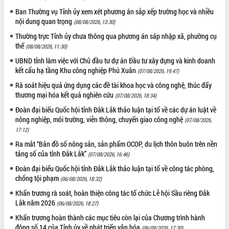
Ban Thường vụ Tỉnh ủy xem xét phương án sắp xếp trường học và nhiều
nội dung quan trọng
(08/08/2026, 13:30)
Thường trực Tỉnh ủy chưa thông qua phương án sáp nhập xã, phường cụ
thể
(08/08/2026, 11:30)
UBND tỉnh làm việc với Chủ đầu tư dự án Đầu tư xây dựng và kinh doanh
kết cấu hạ tầng Khu công nghiệp Phú Xuân
(07/08/2026, 19:47)
Rà soát hiệu quả ứng dụng các đề tài khoa học và công nghệ, thúc đẩy
thương mại hóa kết quả nghiên cứu
(07/08/2026, 18:34)
Đoàn đại biểu Quốc hội tỉnh Đắk Lắk thảo luận tại tổ về các dự án luật về
nông nghiệp, môi trường, viễn thông, chuyển giao công nghệ
(07/08/2026,
17:12)
Ra mắt “Bản đồ số nông sản, sản phẩm OCOP, du lịch thôn buôn trên nền
tảng số của tỉnh Đắk Lắk”
(07/08/2026, 16:46)
Đoàn đại biểu Quốc hội tỉnh Đắk Lắk thảo luận tại tổ về công tác phòng,
chống tội phạm
(06/08/2026, 18:32)
Khẩn trương rà soát, hoàn thiện công tác tổ chức Lễ hội Sầu riêng Đắk
Lắk năm 2026
(06/08/2026, 18:27)
Khẩn trương hoàn thành các mục tiêu còn lại của Chương trình hành
động số 14 của Tỉnh ủy về phát triển văn hóa
(06/08/2026, 17:30)