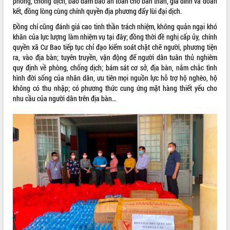
phòng, chống dịch, bảo đảm bảo an toàn cho bản thân, gia đình và đoàn
kết, đồng lòng cùng chính quyền địa phương đẩy lùi đại dịch.
VIDEO
Đồng chí cũng đánh giá cao tinh thần trách nhiệm, không quản ngại khó
Không có file video nào để phát.
khăn của lực lượng làm nhiệm vụ tại đây; đồng thời đề nghị cấp ủy, chính
quyền xã Cư Bao tiếp tục chỉ đạo kiểm soát chặt chẽ người, phương tiện
ALBUM ẢNH
ra, vào địa bàn; tuyên truyền, vận động để người dân tuân thủ nghiêm
quy định về phòng, chống dịch; bám sát cơ sở, địa bàn, nắm chắc tình
hình đời sống của nhân dân, ưu tiên mọi nguồn lực hỗ trợ hộ nghèo, hộ
không có thu nhập; có phương thức cung ứng mặt hàng thiết yếu cho
nhu cầu của người dân trên địa bàn…
LIÊN KẾT WEB
THỐNG KÊ TRUY CẬP
Hôm nay:
38974