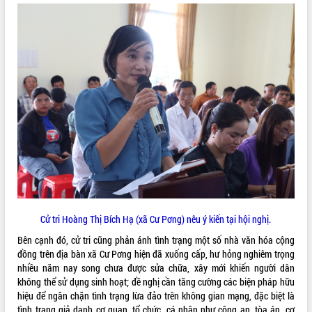
quan trọng
Bí thư Tỉnh ủy Lương Nguyễn Minh
Triết thăm, tặng quà người có công với
cách mạng
Rà soát, hoàn thiện hệ thống thiết chế
văn hóa, thể thao đáp ứng yêu cầu
LIÊN KẾT WEB
phát triển mới
Thường trực HĐND tỉnh Đắk Lắk gặp
mặt Đoàn chuyên gia y tế TP. Hồ Chí
Minh
THỐNG KÊ TRUY CẬP
Lễ truy điệu và an táng hài cốt liệt sĩ
tại Nghĩa trang Liệt sĩ xã Sơn Hòa
Hôm nay:
18267
Bàn giải pháp tháo gỡ khó khăn trong
Tất cả:
66031007
xuất khẩu sầu riêng và triển khai quy
Cử tri Hoàng Thị Bích Hạ (xã Cư Pơng) nêu ý kiến tại hội nghị.
định EUDR
Bên cạnh đó, cử tri cũng phản ánh tình trạng một số nhà văn hóa cộng
Thứ trưởng Bộ Nông nghiệp và Môi
đồng trên địa bàn xã Cư Pơng hiện đã xuống cấp, hư hỏng nghiêm trọng
trường Nguyễn Hoàng Hiệp khảo sát
nhiều năm nay song chưa được sửa chữa, xây mới khiến người dân
vùng trồng và doanh nghiệp đóng gói
không thể sử dụng sinh hoạt; đề nghị cần tăng cường các biện pháp hữu
sầu riêng tại Đắk Lắk
hiệu để ngăn chặn tình trạng lừa đảo trên không gian mạng, đặc biệt là
Trình diễn nghệ thuật chế biến các
tình trạng giả danh cơ quan, tổ chức, cá nhân như công an, tòa án, cơ