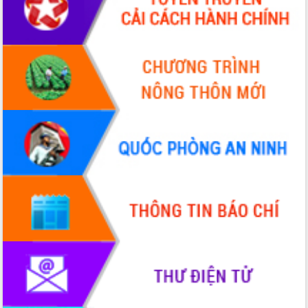
Thứ trưởng Bộ Y tế làm việc với tỉnh
Đắk Lắk về phát triển nhân lực y tế
cho trạm y tế cấp xã
Du lịch Đắk Lắk nâng tầm trải nghiệm
du khách thông qua Hệ thống cơ sở dữ
liệu và Bản đồ số
Tập huấn ứng dụng trí tuệ nhân tạo (AI)
trong thương mại điện tử năm 2026
Đoàn đại biểu Quốc hội tỉnh Đắk Lắk
trao đổi thông tin trước Kỳ họp thứ
nhất, Quốc hội khóa XVI
Quyết liệt cải cách hành chính, khơi
thông nguồn lực phát triển
Nâng cao hiệu lực, hiệu quả HĐND
tỉnh thông qua hiện đại hóa hành chính
Xã Ea Phê gắn cải cách hành chính với
chuyển đổi số
Phó Chủ tịch Thường trực UBND tỉnh
Hồ Thị Nguyên Thảo làm việc tại Trung
tâm Phục vụ hành chính công xã Ea
Phê