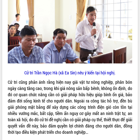
VIDEO
Khám bệnh, cấp phát thuốc miễn phí
Cử tri Trần Ngọc Hà (xã Ea Sin) nêu ý kiến tại hội nghị.
và tặng quà người dân xã Cư Pui
Cử tri cũng phản ánh rằng hiện nay giá vật tư nông nghiệp, phân bón
Hội nghị UBND tỉnh Đắk Lắk thường kỳ
ngày càng tăng cao, trong khi giá nông sản bấp bênh, không ổn định, do
tháng 7/2026
đó cơ quan chức năng cần có giải pháp hữu hiệu giúp bình ổn giá, bảo
Lễ truy tặng danh hiệu “Bà Mẹ Việt
đảm đời sống kinh tế cho người dân. Ngoài ra công tác hỗ trợ, đền bù
Nam Anh hùng” và trao Huân chương
giải phóng mặt bằng để xây dựng các công trình điện gió còn tồn tại
Lao động
nhiều vướng mắc, bất cập, tiềm ẩn nguy cơ gây mất an ninh trật tự, an
ALBUM ẢNH
UBND tỉnh Đắk Lắk triển khai nhiệm
toàn xã hội, do đó cử tri đề nghị cần có giải pháp cụ thể, thiết thực để giải
vụ 6 tháng cuối năm 2026
quyết vấn đề này, bảo đảm quyền lợi chính đáng cho người dân, đồng
thời tạo điều kiện phát triển cho doanh nghiệp…
Kỳ họp thứ Hai, Hội đồng nhân dân
tỉnh khóa XI quyết nghị nhiều nội dung