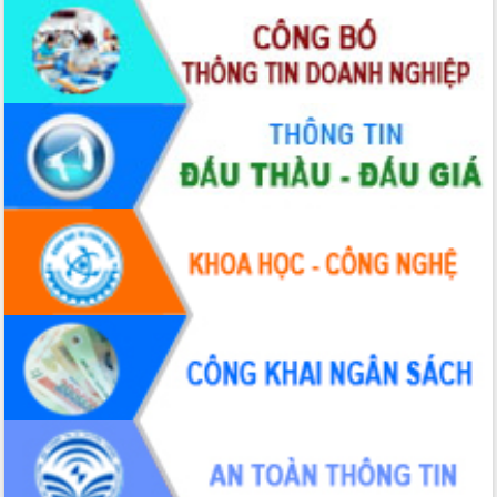
Xây dựng nền hành chính số đồng
hành cùng nông dân dân, doanh nghiệp
Giai đoạn 2026-2030, Đắk Lắk phấn
đấu có 77% xã đạt chuẩn nông thôn
mới
Chuyển đổi số 'mở đường' cho nông
nghiệp Đắk Lắk tăng trưởng bứt phá
Triển khai đồng bộ đo đạc, lập hồ sơ
địa chính, hoàn thiện cơ sở dữ liệu đất
đai
Ứng dụng sinh trắc học - Bước tiến
trong hành trình chuyển đổi số tại Đắk
Lắk
Đắk Lắk nâng cao hiệu quả công tác
Đảng từ Sổ tay đảng viên điện tử
Đắk Lắk đẩy mạnh nuôi biển công
nghệ, hướng tới phát triển thủy sản
bền vững
Tập huấn nâng cao năng lực triển khai
chuyển đổi số cho cán bộ, công chức