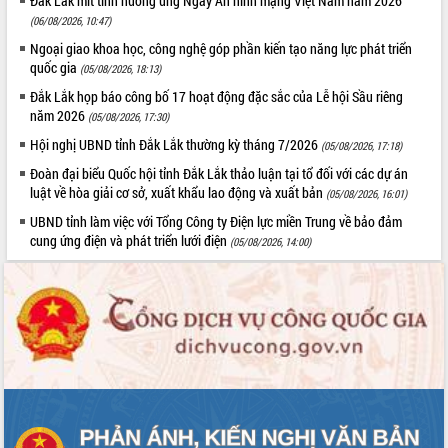
Đắk Lắk mít tinh hưởng ứng Ngày An ninh mạng Việt Nam năm 2026
Hội thảo khoa học “Giải pháp thúc đẩy
(06/08/2026, 10:47)
phát triển nền kinh tế xanh tại tỉnh
Ngoại giao khoa học, công nghệ góp phần kiến tạo năng lực phát triển
Đắk Lắk”
quốc gia
(05/08/2026, 18:13)
Tăng cường giám sát, đôn đốc thực
Đắk Lắk họp báo công bố 17 hoạt động đặc sắc của Lễ hội Sầu riêng
hiện nhiệm vụ quản lý tài sản công
năm 2026
(05/08/2026, 17:30)
hàng tuần
Hội nghị UBND tỉnh Đắk Lắk thường kỳ tháng 7/2026
(05/08/2026, 17:18)
Tháo gỡ những vướng mắc, đẩy mạnh
công tác cải cách thủ tục hành chính
Đoàn đại biểu Quốc hội tỉnh Đắk Lắk thảo luận tại tổ đối với các dự án
tại Trung tâm Phục vụ hành chính
luật về hòa giải cơ sở, xuất khẩu lao động và xuất bản
(05/08/2026, 16:01)
công tỉnh
UBND tỉnh làm việc với Tổng Công ty Điện lực miền Trung về bảo đảm
Đắk Lắk: Tôn vinh 46 giải pháp tại Hội
cung ứng điện và phát triển lưới điện
(05/08/2026, 14:00)
thi Sáng tạo Kỹ thuật 2024 - 2025
Đắk Lắk rà soát, điều chỉnh Đề án 190
về phát triển nuôi trồng thủy sản
Phó Chủ tịch UBND tỉnh Đắk Lắk
Trương Công Thái kiểm tra thực địa
Dự án cao tốc Khánh Hòa - Buôn Ma
Thuột
Định vị cà phê Việt Nam như một “di
sản sống” trong dòng chảy toàn cầu