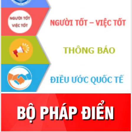
cấp xã
Đắk Lắk phát động hưởng ứng Ngày
Quyền của người tiêu dùng Việt Nam
2026
Đẩy mạnh cải cách hành chính, quyết
tâm đạt được mục tiêu tăng trưởng
hai con số trong năm 2026
Tổ chức trang trọng Lễ hội Đền thờ
Lương Văn Chánh năm 2026
Phó Bí thư Tỉnh ủy Đắk Lắk Đỗ Hữu
Huy giữ chức Bí thư Đảng ủy Ủy Ban
Nhân dân tỉnh
Bệnh án điện tử thúc đẩy chuyển đổi
số y tế tại Đắk Lắk
Chuyển đổi số thư viện: Mở rộng
không gian tri thức trong thời đại số
Đánh giá, rút kinh nghiệm công tác tổ
chức diễn tập trước ngày bầu cử
Chương trình “Gặp gỡ hữu nghị –
Friendship Meeting New Year 2026”