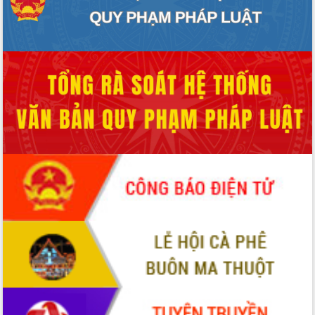
Xây dựng nông thôn mới: Nâng cao đời
sống người dân từ những mô hình thiết
thực
Quyết liệt tháo gỡ vướng mắc, đẩy
nhanh tiến độ các dự án trọng điểm
trong Khu kinh tế Nam Phú Yên
Hòn Yến phát triển du lịch gắn với bảo
tồn biển
Lấy ý kiến điều chỉnh Quy hoạch tỉnh
Đắk Lắk thời kỳ 2021-2030, tầm nhìn
đến năm 2050
Phát động chiến dịch 30 ngày đêm
giải phóng mặt bằng Tuyến đường bộ
ven biển
Đắk Lắk nỗ lực thúc đẩy tăng trưởng
kinh tế từ 10% trở lên trong Quý
II/2026
Đắk Lắk ký kết thỏa thuận hợp tác về
chuyển đổi số giai đoạn 2026 – 2030
với Tập đoàn Bưu chính Viễn thông
Việt Nam