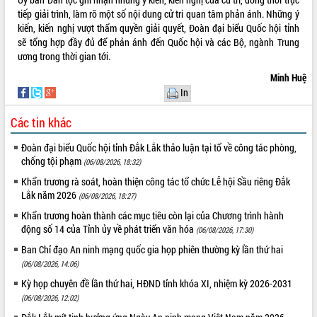
Quy hoạch và Xúc tiến đầu tư tỉnh Đắk
tiếp giải trình, làm rõ một số nội dung cử tri quan tâm phản ánh. Những ý
Lắk
kiến, kiến nghị vượt thẩm quyền giải quyết, Đoàn đại biểu Quốc hội tỉnh
Khơi thông điểm nghẽn, đẩy nhanh
sẽ tổng hợp đầy đủ để phản ánh đến Quốc hội và các Bộ, ngành Trung
giải ngân vốn khắc phục thiên tai
ương trong thời gian tới.
HĐND tỉnh thông qua điều chỉnh Quy
Minh Huệ
hoạch tỉnh thời kỳ 2021-2030
In
Hội thảo góp ý hồ sơ điều chỉnh quy
hoạch tỉnh Đắk Lắk thời kỳ 2021-2030,
Các tin khác
tầm nhìn đến năm 2050
Nâng cao hiệu quả hoạt động của các
Đoàn đại biểu Quốc hội tỉnh Đắk Lắk thảo luận tại tổ về công tác phòng,
doanh nghiệp nhà nước
chống tội phạm
(06/08/2026, 18:32)
Hội nghị triển khai kết nối mạng
Khẩn trương rà soát, hoàn thiện công tác tổ chức Lễ hội Sầu riêng Đắk
truyền số liệu chuyên dùng phục vụ cơ
Lắk năm 2026
(06/08/2026, 18:27)
quan Đảng, Nhà nước
Khẩn trương hoàn thành các mục tiêu còn lại của Chương trình hành
Lễ phát động chuỗi hoạt động chung
động số 14 của Tỉnh ủy về phát triển văn hóa
(06/08/2026, 17:30)
tay làm sạch môi trường
Ban Chỉ đạo An ninh mạng quốc gia họp phiên thường kỳ lần thứ hai
Xã Ea Kar bước chuyển mình trong
(06/08/2026, 14:06)
công tác cải cách hành chính mô hình
mới
Kỳ họp chuyên đề lần thứ hai, HĐND tỉnh khóa XI, nhiệm kỳ 2026-2031
UBND tỉnh họp báo định kỳ tháng 4
(06/08/2026, 12:02)
năm 2026