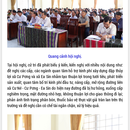
ĐIỂM TIN VĂN BẢN
QUY HOẠCH - KẾ HOẠCH
Quang cảnh hội nghị.
Tại hội nghị, cử tri đã phát biểu ý kiến, kiến nghị với nhiều nội dung như:
đề nghị các cấp, các ngành quan tâm hỗ trợ kinh phí xây dựng đập thủy
lợi xã Cư Pơng và xã Ea Sin nhằm tạo thuận lợi trong tưới tiêu, phát triển
sản xuất; quan tâm bố trí kinh phí đầu tư, nâng cấp, mở rộng đường liên
xã Cư Né - Cư Pơng - Ea Sin do hiện nay đường đã bị hư hỏng, xuống cấp
nghiêm trọng, mặt đường nhỏ hẹp, không thuận lợi cho giao thông đi lại;
phản ánh tình trạng phân bón, thuốc bảo vệ thực vật giả tràn lan trên thị
trường và đề nghị cần có chế tài ngăn chặn, xử lý hiệu quả.