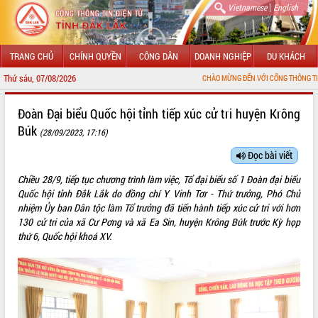
|
Vietnamese
English
TRANG CHỦ
CHÍNH QUYỀN
CÔNG DÂN
DOANH NGHIỆP
DU KHÁCH
Thứ sáu, 07/08/2026
CHÀO MỪNG ĐẾN VỚI CỔNG THÔNG TIN ĐIỆN TỬ TỈ
GIỚI THIỆU
Đoàn Đại biểu Quốc hội tỉnh tiếp xúc cử tri huyện Krông
Búk
(28/09/2023, 17:16)
LÃNH ĐẠO UBND TỈNH
Đọc bài viết
TIN TỨC SỰ KIỆN
Chiều 28/9, tiếp tục chương trình làm việc, Tổ đại biểu số 1 Đoàn đại biểu
SỞ, BAN, NGÀNH
Quốc hội tỉnh Đắk Lắk do đồng chí Y Vinh Tơr - Thứ trưởng, Phó Chủ
nhiệm Ủy ban Dân tộc làm Tổ trưởng đã tiến hành tiếp xúc cử tri với hơn
UBND CÁC XÃ, PHƯỜNG
130 cử tri của xã Cư Pơng và xã Ea Sin, huyện Krông Búk trước Kỳ họp
thứ 6, Quốc hội khoá XV.
THÔNG TIN CHỈ ĐẠO ĐIỀU HÀNH
HỆ THỐNG VĂN BẢN
VĂN BẢN HĐND TỈNH