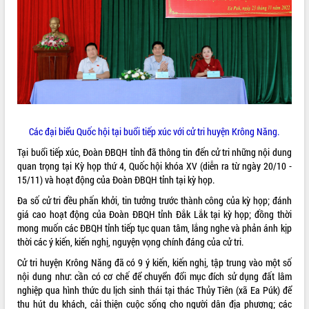
ĐIỂM TIN VĂN BẢN
QUY HOẠCH - KẾ HOẠCH
Các đại biểu Quốc hội tại buổi tiếp xúc với cử tri huyện Krông Năng.
Tại buổi tiếp xúc, Đoàn ĐBQH tỉnh đã thông tin đến cử tri những nội dung
quan trọng tại Kỳ họp thứ 4, Quốc hội khóa XV (diễn ra từ ngày 20/10 -
15/11) và hoạt động của Đoàn ĐBQH tỉnh tại kỳ họp.
Đa số cử tri đều phấn khởi, tin tưởng trước thành công của kỳ họp; đánh
giá cao hoạt động của Đoàn ĐBQH tỉnh Đắk Lắk tại kỳ họp; đồng thời
mong muốn các ĐBQH tỉnh tiếp tục quan tâm, lắng nghe và phản ánh kịp
thời các ý kiến, kiến nghị, nguyện vọng chính đáng của cử tri.
Cử tri huyện Krông Năng đã có 9 ý kiến, kiến nghị, tập trung vào một số
nội dung như: cần có cơ chế để chuyển đổi mục đích sử dụng đất lâm
nghiệp qua hình thức du lịch sinh thái tại thác Thủy Tiên (xã Ea Púk) để
thu hút du khách, cải thiện cuộc sống cho người dân địa phương; các