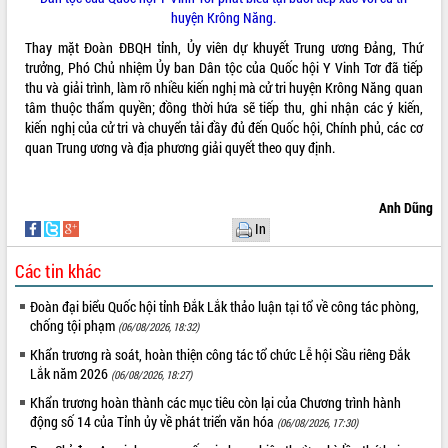
huyện Krông Năng.
Thay mặt Đoàn ĐBQH tỉnh, Ủy viên dự khuyết Trung ương Đảng, Thứ
trưởng, Phó Chủ nhiệm Ủy ban Dân tộc của Quốc hội Y Vinh Tơr đã tiếp
thu và giải trình, làm rõ nhiều kiến nghị mà cử tri huyện Krông Năng quan
tâm thuộc thẩm quyền; đồng thời hứa sẽ tiếp thu, ghi nhận các ý kiến,
kiến nghị của cử tri và chuyển tải đầy đủ đến Quốc hội, Chính phủ, các cơ
quan Trung ương và địa phương giải quyết theo quy định.
Anh Dũng
In
Các tin khác
Đoàn đại biểu Quốc hội tỉnh Đắk Lắk thảo luận tại tổ về công tác phòng,
chống tội phạm
(06/08/2026, 18:32)
Khẩn trương rà soát, hoàn thiện công tác tổ chức Lễ hội Sầu riêng Đắk
Lắk năm 2026
(06/08/2026, 18:27)
Khẩn trương hoàn thành các mục tiêu còn lại của Chương trình hành
động số 14 của Tỉnh ủy về phát triển văn hóa
(06/08/2026, 17:30)