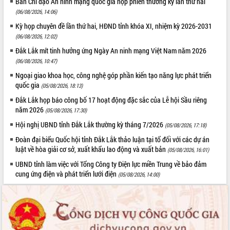
Ban Chỉ đạo An ninh mạng quốc gia họp phiên thường kỳ lần thứ hai
(06/08/2026, 14:06)
Kỳ họp chuyên đề lần thứ hai, HĐND tỉnh khóa XI, nhiệm kỳ 2026-2031
(06/08/2026, 12:02)
Đắk Lắk mít tinh hưởng ứng Ngày An ninh mạng Việt Nam năm 2026
(06/08/2026, 10:47)
Ngoại giao khoa học, công nghệ góp phần kiến tạo năng lực phát triển
quốc gia
(05/08/2026, 18:13)
Đắk Lắk họp báo công bố 17 hoạt động đặc sắc của Lễ hội Sầu riêng
năm 2026
(05/08/2026, 17:30)
Hội nghị UBND tỉnh Đắk Lắk thường kỳ tháng 7/2026
(05/08/2026, 17:18)
Đoàn đại biểu Quốc hội tỉnh Đắk Lắk thảo luận tại tổ đối với các dự án
luật về hòa giải cơ sở, xuất khẩu lao động và xuất bản
(05/08/2026, 16:01)
UBND tỉnh làm việc với Tổng Công ty Điện lực miền Trung về bảo đảm
cung ứng điện và phát triển lưới điện
(05/08/2026, 14:00)