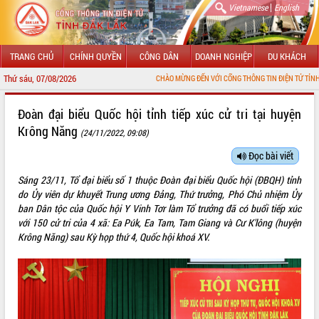
|
Vietnamese
English
TRANG CHỦ
CHÍNH QUYỀN
CÔNG DÂN
DOANH NGHIỆP
DU KHÁCH
Thứ sáu, 07/08/2026
CHÀO MỪNG ĐẾN VỚI CỔNG THÔNG TIN ĐIỆN TỬ TỈNH ĐẮK LẮK
GIỚI THIỆU
Đoàn đại biểu Quốc hội tỉnh tiếp xúc cử tri tại huyện
Krông Năng
(24/11/2022, 09:08)
LÃNH ĐẠO UBND TỈNH
Đọc bài viết
TIN TỨC SỰ KIỆN
Sáng 23/11, Tổ đại biểu số 1 thuộc Đoàn đại biểu Quốc hội (ĐBQH) tỉnh
SỞ, BAN, NGÀNH
do Ủy viên dự khuyết Trung ương Đảng, Thứ trưởng, Phó Chủ nhiệm Ủy
ban Dân tộc của Quốc hội Y Vinh Tơr làm Tổ trưởng đã có buổi tiếp xúc
UBND CÁC XÃ, PHƯỜNG
với 150 cử tri của 4 xã: Ea Púk, Ea Tam, Tam Giang và Cư K'lông (huyện
Krông Năng) sau Kỳ họp thứ 4, Quốc hội khoá XV.
THÔNG TIN CHỈ ĐẠO ĐIỀU HÀNH
HỆ THỐNG VĂN BẢN
VĂN BẢN HĐND TỈNH