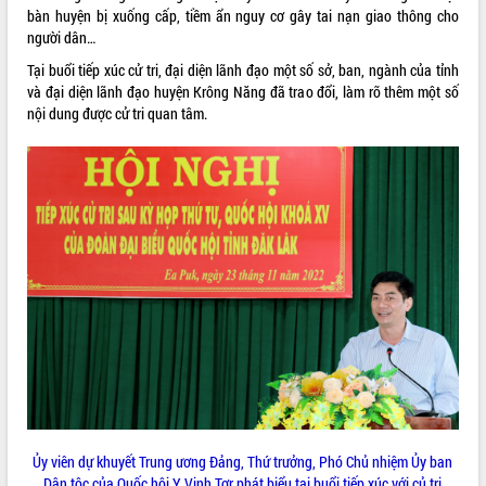
bàn huyện bị xuống cấp, tiềm ẩn nguy cơ gây tai nạn giao thông cho
người dân…
Tại buổi tiếp xúc cử tri, đại diện lãnh đạo một số sở, ban, ngành của tỉnh
và đại diện lãnh đạo huyện Krông Năng đã trao đổi, làm rõ thêm một số
nội dung được cử tri quan tâm.
Ủy viên dự khuyết Trung ương Đảng, Thứ trưởng, Phó Chủ nhiệm Ủy ban
Dân tộc của Quốc hội Y Vinh Tơr phát biểu tại buổi tiếp xúc với củ tri