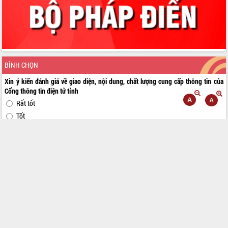
BÌNH CHỌN
Xin ý kiến đánh giá về giao diện, nội dung, chất lượng cung cấp thông tin của
Cổng thông tin điện tử tỉnh
Rất tốt
Tốt
Trung bình
Kém
Rất kém
Bình chọn
Kết quả
Toggle
Trang chủ
Sơ đồ cổng
Đăng nhập
navigation
CỔNG THÔNG TIN ĐIỆN TỬ TỈNH ĐẮK LẮK