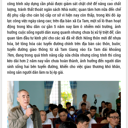
công trình xây dựng cần phải được giám sát chặt chẽ để nâng cao chất
VIDEO
lượng, tránh thất thoát ngân sách Nhà nước; quan tâm hơn nữa đến chế
độ phụ cấp cho cán bộ cấp cơ sở vì hiện nay còn thấp, trong khi đó áp
Không có file video nào để phát.
lực công việc ngày càng cao; trên địa bàn xã Ea Tam, một số lò than hoạt
động trong khu dân cư gần 5 năm nay làm ô nhiễm môi trường, ảnh
ALBUM ẢNH
hưởng cuộc sống người dân xung quanh nhưng chưa bị xử lý triệt để; cần
quan tâm đầu tư kinh phí cho các xã đã về đích Nông thôn mới để nhựa
hóa, bê tông hóa các tuyến đường chính trên địa bàn các thôn, buôn;
tuyến đường giao thông từ xã Tam Giang vào Ea Tam dài khoảng
7km, đang trong quá trình nâng cấp sửa chữa nhưng công trình thi công
kéo dài hơn 2 năm nay vẫn chưa hoàn thành, ảnh hưởng đến người dân
sinh sống hai bên tuyến đường, khiến cho việc giao thương khó khăn,
nông sản người dân làm ra bị ép giá.
LIÊN KẾT WEB
THỐNG KÊ TRUY CẬP
Hôm nay:
10120