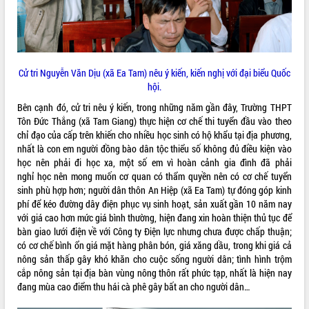
Tất cả:
66022860
Cử tri Nguyễn Văn Dịu (xã Ea Tam) nêu ý kiến, kiến nghị với đại biểu Quốc
hội.
Bên cạnh đó, cử tri nêu ý kiến, trong những năm gần đây, Trường THPT
Tôn Đức Thắng (xã Tam Giang) thực hiện cơ chế thi tuyển đầu vào theo
chỉ đạo của cấp trên khiến cho nhiều học sinh có hộ khẩu tại địa phương,
nhất là con em người đồng bào dân tộc thiểu số không đủ điều kiện vào
học nên phải đi học xa, một số em vì hoàn cảnh gia đình đã phải
nghỉ học nên mong muốn cơ quan có thẩm quyền nên có cơ chế tuyển
sinh phù hợp hơn; người dân thôn An Hiệp (xã Ea Tam) tự đóng góp kinh
phí để kéo đường dây điện phục vụ sinh hoạt, sản xuất gần 10 năm nay
với giá cao hơn mức giá bình thường, hiện đang xin hoàn thiện thủ tục để
bàn giao lưới điện về với Công ty Điện lực nhưng chưa được chấp thuận;
có cơ chế bình ổn giá mặt hàng phân bón, giá xăng dầu, trong khi giá cả
nông sản thấp gây khó khăn cho cuộc sống người dân; tình hình trộm
cắp nông sản tại địa bàn vùng nông thôn rất phức tạp, nhất là hiện nay
đang mùa cao điểm thu hái cà phê gây bất an cho người dân…