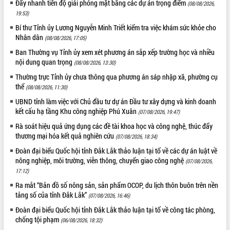
Đẩy nhanh tiến độ giải phóng mặt bằng các dự án trọng điểm
(08/08/2026,
Tháo gỡ những vướng mắc, đẩy mạnh
19:53)
công tác cải cách thủ tục hành chính
Bí thư Tỉnh ủy Lương Nguyễn Minh Triết kiểm tra việc khám sức khỏe cho
tại Trung tâm Phục vụ hành chính
Nhân dân
(08/08/2026, 17:05)
công tỉnh
Ban Thường vụ Tỉnh ủy xem xét phương án sắp xếp trường học và nhiều
Đắk Lắk: Tôn vinh 46 giải pháp tại Hội
nội dung quan trọng
(08/08/2026, 13:30)
thi Sáng tạo Kỹ thuật 2024 - 2025
Đắk Lắk rà soát, điều chỉnh Đề án 190
Thường trực Tỉnh ủy chưa thông qua phương án sáp nhập xã, phường cụ
thể
về phát triển nuôi trồng thủy sản
(08/08/2026, 11:30)
Phó Chủ tịch UBND tỉnh Đắk Lắk
UBND tỉnh làm việc với Chủ đầu tư dự án Đầu tư xây dựng và kinh doanh
Trương Công Thái kiểm tra thực địa
kết cấu hạ tầng Khu công nghiệp Phú Xuân
(07/08/2026, 19:47)
Dự án cao tốc Khánh Hòa - Buôn Ma
Rà soát hiệu quả ứng dụng các đề tài khoa học và công nghệ, thúc đẩy
Thuột
thương mại hóa kết quả nghiên cứu
(07/08/2026, 18:34)
Định vị cà phê Việt Nam như một “di
Đoàn đại biểu Quốc hội tỉnh Đắk Lắk thảo luận tại tổ về các dự án luật về
sản sống” trong dòng chảy toàn cầu
nông nghiệp, môi trường, viễn thông, chuyển giao công nghệ
(07/08/2026,
Xây dựng nông thôn mới: Nâng cao đời
17:12)
sống người dân từ những mô hình thiết
Ra mắt “Bản đồ số nông sản, sản phẩm OCOP, du lịch thôn buôn trên nền
thực
tảng số của tỉnh Đắk Lắk”
(07/08/2026, 16:46)
Quyết liệt tháo gỡ vướng mắc, đẩy
Đoàn đại biểu Quốc hội tỉnh Đắk Lắk thảo luận tại tổ về công tác phòng,
nhanh tiến độ các dự án trọng điểm
chống tội phạm
trong Khu kinh tế Nam Phú Yên
(06/08/2026, 18:32)