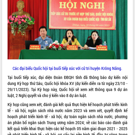
ĐIỂM TIN VĂN BẢN
QUY HOẠCH - KẾ HOẠCH
Các đại biểu Quốc hội tại buổi tiếp xúc với cử tri huyện Krông Năng.
Tại buổi tiếp xúc, đại diện Đoàn ĐBQH tỉnh đã thông báo dự kiến nội
dung Kỳ họp thứ Sáu, Quốc hội khóa XV (dự kiến diễn ra từ ngày 23/10 -
29/11/2023). Tại Kỳ họp này, Quốc hội sẽ xem xét thông qua 9 dự án
luật, 2 Nghị quyết và cho ý kiến vào 8 dự án luật.
Kỳ họp cũng xem xét, đánh giá kết quả thực hiện kế hoạch phát triển kinh
tế - xã hội, ngân sách nhà nước năm 2023 và xem xét, quyết định kế
hoạch phát triển kinh tế - xã hội, dự toán ngân sách nhà nước, phương
án phân bổ ngân sách Trung ương năm 2024; về các báo cáo đánh giá
kết quả triển khai thực hiện các kế hoạch 05 năm giai đoạn 2021 - 2025
về phát triển kinh tế - xã hội, cơ cấu lại nền kinh tế, đầu tư công trung