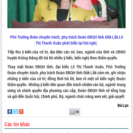
Hội thảo góp ý hồ sơ điều chỉnh quy
hoạch tỉnh Đắk Lắk thời kỳ 2021-2030,
tầm nhìn đến năm 2050
Nâng cao hiệu quả hoạt động của các
doanh nghiệp nhà nước
Hội nghị triển khai kết nối mạng
Phó Trưởng đoàn chuyên trách, phụ trách Đoàn ĐBQH tỉnh Đắk Lắk Lê
truyền số liệu chuyên dùng phục vụ cơ
Thị Thanh Xuân phát biểu tại hội nghị.
quan Đảng, Nhà nước
Tiếp thu ý kiến của cử tri, đại diện các sở, ban, ngành của tỉnh và UBND
Lễ phát động chuỗi hoạt động chung
huyện Krông Năng đã trả lời nhiều ý kiến, kiến nghị theo thẩm quyền.
tay làm sạch môi trường
Thay mặt Đoàn ĐBQH tỉnh, đại biểu Lê Thị Thanh Xuân, Phó Trưởng
Xã Ea Kar bước chuyển mình trong
Đoàn chuyên trách, phụ trách Đoàn ĐBQH tỉnh Đắk Lắk cảm ơn, ghi nhận
công tác cải cách hành chính mô hình
những ý kiến của cử tri; đồng thời trả lời, làm rõ một số kiến nghị thuộc
mới
thẩm quyền. Những ý kiến liên quan đến trách nhiệm các bộ, ngành trung
UBND tỉnh họp báo định kỳ tháng 4
ương và chính quyền địa phương các cấp, Đoàn ĐBQH tỉnh sẽ tổng hợp
năm 2026
và gửi đến Quốc hội, Chính phủ, Bộ, ngành chức năng xem xét, giải quyết.
Hội thảo khoa học “Giải pháp thúc đẩy
Bá Lục
phát triển nền kinh tế xanh tại tỉnh
In
Đắk Lắk”
Tăng cường giám sát, đôn đốc thực
Các tin khác
hiện nhiệm vụ quản lý tài sản công
hàng tuần