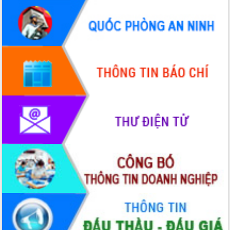
Chuyển đổi số 'mở đường' cho nông
nghiệp Đắk Lắk tăng trưởng bứt phá
Triển khai đồng bộ đo đạc, lập hồ sơ
địa chính, hoàn thiện cơ sở dữ liệu đất
đai
Ứng dụng sinh trắc học - Bước tiến
trong hành trình chuyển đổi số tại Đắk
Lắk
Đắk Lắk nâng cao hiệu quả công tác
Đảng từ Sổ tay đảng viên điện tử
Đắk Lắk đẩy mạnh nuôi biển công
nghệ, hướng tới phát triển thủy sản
bền vững
Tập huấn nâng cao năng lực triển khai
chuyển đổi số cho cán bộ, công chức
cấp xã
Đắk Lắk phát động hưởng ứng Ngày
Quyền của người tiêu dùng Việt Nam
2026
Đẩy mạnh cải cách hành chính, quyết
tâm đạt được mục tiêu tăng trưởng