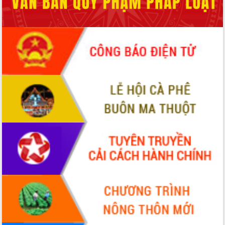
Tập huấn ứng dụng trí tuệ nhân tạo (AI)
trong thương mại điện tử năm 2026
Đoàn đại biểu Quốc hội tỉnh Đắk Lắk
trao đổi thông tin trước Kỳ họp thứ
nhất, Quốc hội khóa XVI
Quyết liệt cải cách hành chính, khơi
thông nguồn lực phát triển
Nâng cao hiệu lực, hiệu quả HĐND
tỉnh thông qua hiện đại hóa hành chính
Xã Ea Phê gắn cải cách hành chính với
chuyển đổi số
Phó Chủ tịch Thường trực UBND tỉnh
Hồ Thị Nguyên Thảo làm việc tại Trung
tâm Phục vụ hành chính công xã Ea
Phê
Xây dựng nền hành chính số đồng
hành cùng nông dân dân, doanh nghiệp
Giai đoạn 2026-2030, Đắk Lắk phấn
đấu có 77% xã đạt chuẩn nông thôn
mới