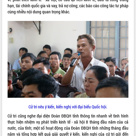
hạn, tài chính quốc gia và vay, trả nợ công; các báo cáo công tác tư pháp
VIDEO
cùng nhiều nội dung quan trọng khác.
Loading the player...
Khám bệnh, cấp phát thuốc miễn phí
và tặng quà người dân xã Cư Pui
Hội nghị UBND tỉnh Đắk Lắk thường kỳ
tháng 7/2026
Lễ truy tặng danh hiệu “Bà Mẹ Việt
Nam Anh hùng” và trao Huân chương
Lao động
ALBUM ẢNH
UBND tỉnh Đắk Lắk triển khai nhiệm
vụ 6 tháng cuối năm 2026
Kỳ họp thứ Hai, Hội đồng nhân dân
tỉnh khóa XI quyết nghị nhiều nội dung
quan trọng
Cử tri nêu ý kiến, kiến nghị với đại biểu Quốc hội.
Bí thư Tỉnh ủy Lương Nguyễn Minh
Cử tri cũng nghe đại diện Đoàn ĐBQH tỉnh thông tin nhanh về tình hình
Triết thăm, tặng quà người có công với
thực hiện nhiệm vụ phát triển kinh tế - xã hội 8 tháng đầu năm của cả
cách mạng
nước, của tỉnh; một số hoạt động của Đoàn ĐBQH tỉnh những tháng đầu
Rà soát, hoàn thiện hệ thống thiết chế
năm và tổng hợp kết quả giải quyết ý kiến, kiến nghị của cử tri gửi đến
văn hóa, thể thao đáp ứng yêu cầu
LIÊN KẾT WEB