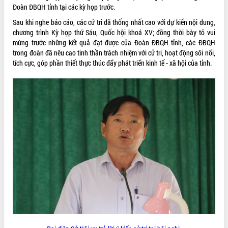
Đoàn ĐBQH tỉnh tại các kỳ họp trước.
phát triển mới
Sau khi nghe báo cáo, các cử tri đã thống nhất cao với dự kiến nội dung,
Thường trực HĐND tỉnh Đắk Lắk gặp
chương trình Kỳ họp thứ Sáu, Quốc hội khoá XV; đồng thời bày tỏ vui
mặt Đoàn chuyên gia y tế TP. Hồ Chí
mừng trước những kết quả đạt được của Đoàn ĐBQH tỉnh, các ĐBQH
Minh
THỐNG KÊ TRUY CẬP
trong đoàn đã nêu cao tinh thần trách nhiệm với cử tri, hoạt động sôi nổi,
Lễ truy điệu và an táng hài cốt liệt sĩ
tích cực, góp phần thiết thực thúc đẩy phát triển kinh tế - xã hội của tỉnh.
tại Nghĩa trang Liệt sĩ xã Sơn Hòa
Hôm nay:
12103
Bàn giải pháp tháo gỡ khó khăn trong
Tất cả:
66097771
xuất khẩu sầu riêng và triển khai quy
định EUDR
Thứ trưởng Bộ Nông nghiệp và Môi
trường Nguyễn Hoàng Hiệp khảo sát
vùng trồng và doanh nghiệp đóng gói
sầu riêng tại Đắk Lắk
Trình diễn nghệ thuật chế biến các
món ăn từ sầu riêng
Đắk Lắk công bố Quy hoạch và xúc
tiến đầu tư tỉnh
Ngành cá ngừ Đắk Lắk chủ động thích
ứng để giữ vững thị trường xuất khẩu
Diễn đàn Kinh tế tư nhân Việt Nam đột