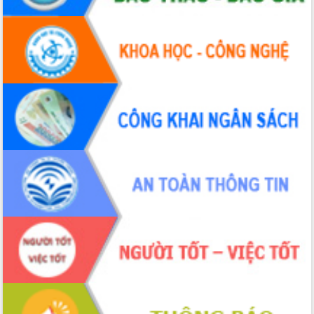
hai con số trong năm 2026
Tổ chức trang trọng Lễ hội Đền thờ
Lương Văn Chánh năm 2026
Phó Bí thư Tỉnh ủy Đắk Lắk Đỗ Hữu
Huy giữ chức Bí thư Đảng ủy Ủy Ban
Nhân dân tỉnh
Bệnh án điện tử thúc đẩy chuyển đổi
số y tế tại Đắk Lắk
Chuyển đổi số thư viện: Mở rộng
không gian tri thức trong thời đại số
Đánh giá, rút kinh nghiệm công tác tổ
chức diễn tập trước ngày bầu cử
Chương trình “Gặp gỡ hữu nghị –
Friendship Meeting New Year 2026”
Bầu cử Quốc hội và HĐND: Cử tri Đắk
Lắk gửi gắm niềm tin, kỳ vọng vào lá
phiếu
Đắk Lắk sẵn sàng các điều kiện cho
Ngày hội bầu cử đại biểu Quốc hội
khóa XVI và HĐND các cấp nhiệm kỳ