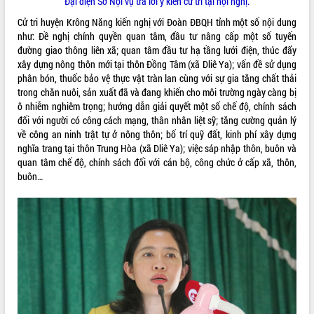
Đại diện Sở Nội vụ trả lời ý kiến cử tri tại hội nghị.
phá cơ chế - Hợp tác công tư
Cử tri huyện Krông Năng kiến nghị với Đoàn ĐBQH tỉnh một số nội dung
Đề án 06 tạo bước ngoặt đột phá trong
như: Đề nghị chính quyền quan tâm, đầu tư nâng cấp một số tuyến
cải cách hành chính tỉnh Đắk Lắk
đường giao thông liên xã; quan tâm đầu tư hạ tầng lưới điện, thúc đẩy
Kết nối tour, đẩy mạnh chuyển đổi số
xây dựng nông thôn mới tại thôn Đồng Tâm (xã Dliê Ya); vấn đề sử dụng
để phát triển du lịch Đắk Lắk
phân bón, thuốc bảo vệ thực vật tràn lan cùng với sự gia tăng chất thải
Khởi động Dự án Đầu tư xây dựng hạ
trong chăn nuôi, sản xuất đã và đang khiến cho môi trường ngày càng bị
tầng kỹ thuật Cụm công nghiệp Tân
ô nhiễm nghiêm trọng; hướng dẫn giải quyết một số chế độ, chính sách
Tiến
đối với người có công cách mạng, thân nhân liệt sỹ; tăng cường quản lý
Gặp mặt các cơ quan báo chí nhân Kỷ
về công an ninh trật tự ở nông thôn; bố trí quỹ đất, kinh phí xây dựng
niệm 101 năm Ngày Báo chí Cách
nghĩa trang tại thôn Trung Hòa (xã Dliê Ya); việc sáp nhập thôn, buôn và
mạng Việt Nam
quan tâm chế độ, chính sách đối với cán bộ, công chức ở cấp xã, thôn,
buôn…
Đắk Lắk sơ kết 4 năm triển khai thực
hiện Đề án 06 của Chính phủ
Họp báo thông tin về Hội nghị Công bố
Quy hoạch và Xúc tiến đầu tư tỉnh Đắk
Lắk
Khơi thông điểm nghẽn, đẩy nhanh
giải ngân vốn khắc phục thiên tai
HĐND tỉnh thông qua điều chỉnh Quy
hoạch tỉnh thời kỳ 2021-2030