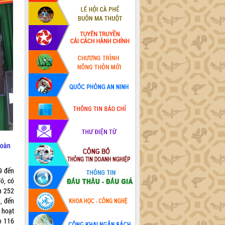
Đoàn
9 đến
ó, có
n 252
, đến
g hoạt
o 116