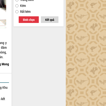
Kém
Rất kém
Bình chọn
Kết quả
ang y
o đảm
hòng,
ân.
g Mong
ng Khu
 kết