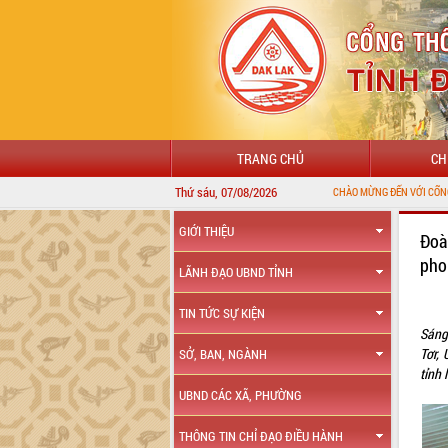
TRANG CHỦ
CH
Thứ sáu, 07/08/2026
GIỚI THIỆU
Đoà
pho
LÃNH ĐẠO UBND TỈNH
TIN TỨC SỰ KIỆN
Sáng
Tơr,
SỞ, BAN, NGÀNH
tỉnh 
UBND CÁC XÃ, PHƯỜNG
THÔNG TIN CHỈ ĐẠO ĐIỀU HÀNH