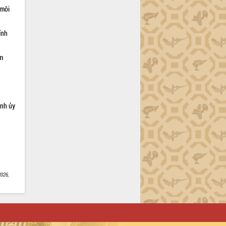
 môi
ỉnh
ạm
ỉnh ủy
026,