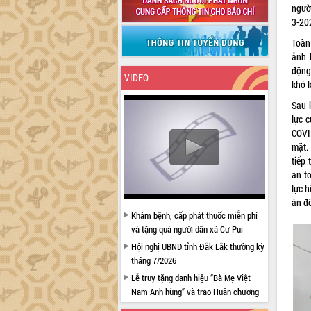
ngườ
3-20
Toàn
ảnh 
động
VIDEO
khó 
Sau 
lực 
COVI
mặt.
tiếp
an t
lực h
án đ
Khám bệnh, cấp phát thuốc miễn phí
và tặng quà người dân xã Cư Pui
Hội nghị UBND tỉnh Đắk Lắk thường kỳ
tháng 7/2026
Lễ truy tặng danh hiệu “Bà Mẹ Việt
Nam Anh hùng” và trao Huân chương
Lao động