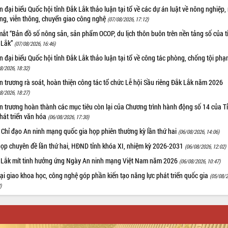
 đại biểu Quốc hội tỉnh Đắk Lắk thảo luận tại tổ về các dự án luật về nông nghiệp,
ờng, viễn thông, chuyển giao công nghệ
(07/08/2026, 17:12)
ắt “Bản đồ số nông sản, sản phẩm OCOP, du lịch thôn buôn trên nền tảng số của t
 Lắk”
(07/08/2026, 16:46)
 đại biểu Quốc hội tỉnh Đắk Lắk thảo luận tại tổ về công tác phòng, chống tội ph
8/2026, 18:32)
 trương rà soát, hoàn thiện công tác tổ chức Lễ hội Sầu riêng Đắk Lắk năm 2026
8/2026, 18:27)
 trương hoàn thành các mục tiêu còn lại của Chương trình hành động số 14 của T
hát triển văn hóa
(06/08/2026, 17:30)
 Chỉ đạo An ninh mạng quốc gia họp phiên thường kỳ lần thứ hai
(06/08/2026, 14:06)
họp chuyên đề lần thứ hai, HĐND tỉnh khóa XI, nhiệm kỳ 2026-2031
(06/08/2026, 12:02)
 Lắk mít tinh hưởng ứng Ngày An ninh mạng Việt Nam năm 2026
(06/08/2026, 10:47)
i giao khoa học, công nghệ góp phần kiến tạo năng lực phát triển quốc gia
(05/08/2
)