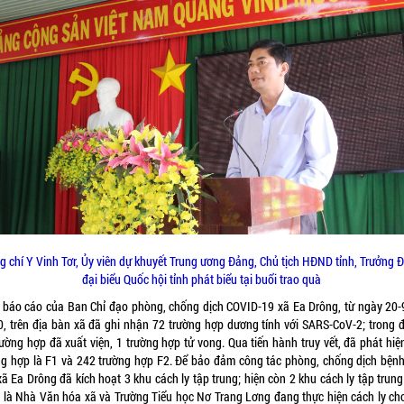
g chí Y Vinh Tơr, Ủy viên dự khuyết Trung ương Đảng, Chủ tịch HĐND tỉnh, Trưởng 
đại biểu Quốc hội tỉnh phát biểu tại buổi trao quà
 báo cáo của Ban Chỉ đạo phòng, chống dịch COVID-19 xã Ea Drông, từ ngày 20-
0, trên địa bàn xã đã ghi nhận 72 trường hợp dương tính với SARS-CoV-2; trong đ
rường hợp đã xuất viện, 1 trường hợp tử vong. Qua tiến hành truy vết, đã phát hiệ
ng hợp là F1 và 242 trường hợp F2. Để bảo đảm công tác phòng, chống dịch bệnh
ã Ea Drông đã kích hoạt 3 khu cách ly tập trung; hiện còn 2 khu cách ly tập trun
 là Nhà Văn hóa xã và Trường Tiểu học Nơ Trang Lơng đang thực hiện cách ly ch