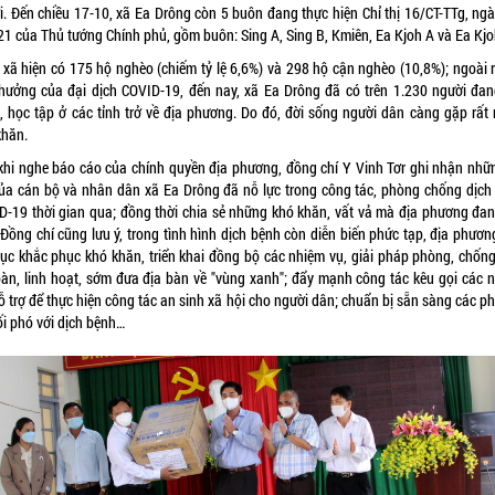
i. Đến chiều 17-10, xã Ea Drông còn 5 buôn đang thực hiện Chỉ thị 16/CT-TTg, ngà
21 của Thủ tướng Chính phủ, gồm buôn: Sing A, Sing B, Kmiên, Ea Kjoh A và Ea Kjo
 xã hiện có 175 hộ nghèo (chiếm tỷ lệ 6,6%) và 298 hộ cận nghèo (10,8%); ngoài r
hưởng của đại dịch COVID-19, đến nay, xã Ea Drông đã có trên 1.230 người đan
, học tập ở các tỉnh trở về địa phương. Do đó, đời sống người dân càng gặp rất 
khăn.
khi nghe báo cáo của chính quyền địa phương, đồng chí Y Vinh Tơr ghi nhận nhữ
của cán bộ và nhân dân xã Ea Drông đã nỗ lực trong công tác, phòng chống dịch
D-19 thời gian qua; đồng thời chia sẻ những khó khăn, vất vả mà địa phương đan
 Đồng chí cũng lưu ý, trong tình hình dịch bệnh còn diễn biến phức tạp, địa phươn
 tục khắc phục khó khăn, triển khai đồng bộ các nhiệm vụ, giải pháp phòng, chống
oàn, linh hoạt, sớm đưa địa bàn về "vùng xanh"; đẩy mạnh công tác kêu gọi các 
ỗ trợ để thực hiện công tác an sinh xã hội cho người dân; chuẩn bị sẵn sàng các 
ối phó với dịch bệnh…