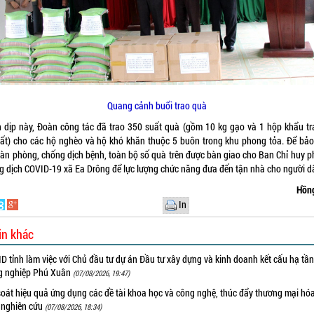
Quang cảnh buổi trao quà
 dịp này, Đoàn công tác đã trao 350 suất quà (gồm 10 kg gạo và 1 hộp khẩu tr
uất) cho các hộ nghèo và hộ khó khăn thuộc 5 buôn trong khu phong tỏa. Để bả
oàn phòng, chống dịch bệnh, toàn bộ số quà trên được bàn giao cho Ban Chỉ huy p
g dịch COVID-19 xã Ea Drông để lực lượng chức năng đưa đến tận nhà cho người d
Hồn
In
in khác
 tỉnh làm việc với Chủ đầu tư dự án Đầu tư xây dựng và kinh doanh kết cấu hạ tầ
g nghiệp Phú Xuân
(07/08/2026, 19:47)
oát hiệu quả ứng dụng các đề tài khoa học và công nghệ, thúc đẩy thương mại hóa
 nghiên cứu
(07/08/2026, 18:34)