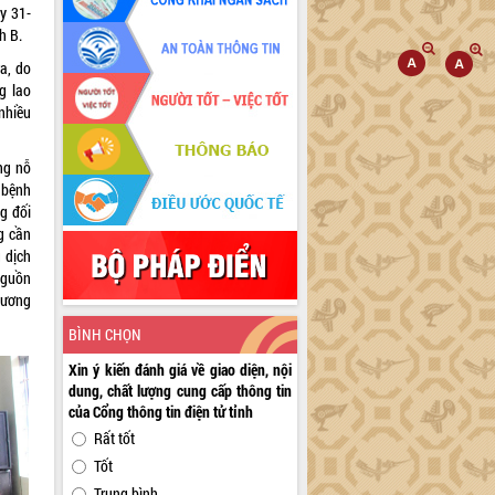
y 31-
h B.
a, do
g lao
nhiều
ng nỗ
 bệnh
g đối
g cần
 dịch
nguồn
phương
BÌNH CHỌN
Xin ý kiến đánh giá về giao diện, nội
dung, chất lượng cung cấp thông tin
của Cổng thông tin điện tử tỉnh
Rất tốt
Tốt
Trung bình