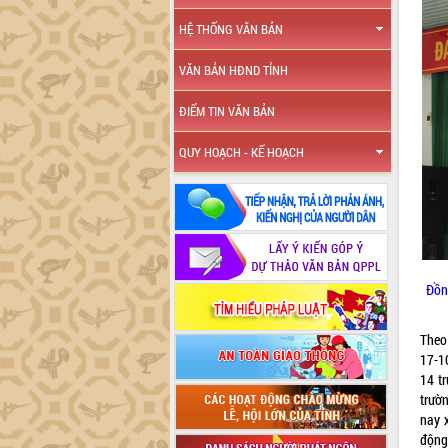
HỆ THỐNG VĂN BẢN
VĂN BẢN HĐND TỈNH
ĐIỂM TIN VĂN BẢN
QUY HOẠCH - KẾ HOẠCH
Đồn
Theo
17-1
14 t
trườ
nay x
động