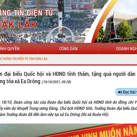
ÍNH QUYỀN
CÔNG DÂN
DOANH NGH
n đại biểu Quốc hội và HĐND tỉnh thăm, tặng quà người dân
ng tỏa xã Ea Drông
(19/10/2021, 09:28)
Đọc bài 
 18/10, Đoàn công tác của Đoàn đại biểu Quốc hội và HĐND tỉnh do đồng chí Y
 Ủy viên dự khuyết Trung ương Đảng, Chủ tịch HĐND tỉnh, Trưởng Đoàn đại biểu Quố
làm Trưởng đoàn đã đến làm việc tại xã Ea Drông (thị xã Buôn Hồ).