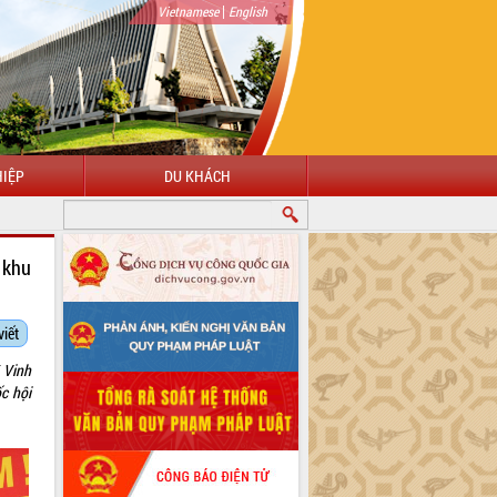
|
Vietnamese
English
IỆP
DU KHÁCH
CHÀO MỪNG ĐẾN VỚI CỔNG THÔNG TIN ĐIỆN TỬ TỈNH ĐẮK LẮK
 khu
viết
 Vinh
c hội