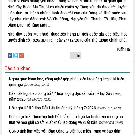
chiến sĩ cách mạng yêu nước. Trong số hơn 4.000 tù nhân bị giam giữ tại
Lễ truy điệu và an táng hài cốt liệt sĩ
Nhà đày Buôn Ma Thuột có nhiều chiến sỹ Cộng sản đã được rèn luyện,
tại Nghĩa trang Liệt sĩ xã Sơn Hòa
giáo dục trở thành những lãnh đạo cốt cán của Đảng và Nhà nước sau
này như các đồng chí: Võ Chí Công, Nguyễn Chí Thanh, Tố Hữu, Phan
Bàn giải pháp tháo gỡ khó khăn trong
Đăng Lưu, Hồ Tùng Mậu…
xuất khẩu sầu riêng và triển khai quy
THỐNG KÊ TRUY CẬP
định EUDR
Nhà đày Buôn Ma Thuột được xếp hạng Di tích quốc gia đặc biệt theo
Thứ trưởng Bộ Nông nghiệp và Môi
Hôm nay:
22660
Quyết định số 1820/QĐ-TTg, ngày 24/12/2018 của Thủ tướng Chính phủ.
trường Nguyễn Hoàng Hiệp khảo sát
Tất cả:
65998802
Tuấn Hải
vùng trồng và doanh nghiệp đóng gói
In
sầu riêng tại Đắk Lắk
Trình diễn nghệ thuật chế biến các
Các tin khác
món ăn từ sầu riêng
Đắk Lắk công bố Quy hoạch và xúc
Ngoại giao khoa học, công nghệ góp phần kiến tạo năng lực phát triển
tiến đầu tư tỉnh
quốc gia
(05/08/2026, 18:13)
Ngành cá ngừ Đắk Lắk chủ động thích
Đắk Lắk họp báo công bố 17 hoạt động đặc sắc của Lễ hội Sầu riêng
ứng để giữ vững thị trường xuất khẩu
năm 2026
(05/08/2026, 17:30)
Diễn đàn Kinh tế tư nhân Việt Nam đột
Hội nghị UBND tỉnh Đắk Lắk thường kỳ tháng 7/2026
(05/08/2026, 17:18)
phá cơ chế - Hợp tác công tư
Đoàn đại biểu Quốc hội tỉnh Đắk Lắk thảo luận tại tổ đối với các dự án
Đề án 06 tạo bước ngoặt đột phá trong
luật về hòa giải cơ sở, xuất khẩu lao động và xuất bản
(05/08/2026, 16:01)
cải cách hành chính tỉnh Đắk Lắk
UBND tỉnh làm việc với Tổng Công ty Điện lực miền Trung về bảo đảm
Kết nối tour, đẩy mạnh chuyển đổi số