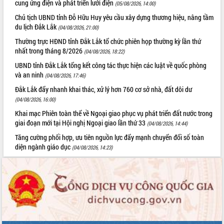
cung ứng điện và phát triển lưới điện
(05/08/2026, 14:00)
để phát triển du lịch Đắk Lắk
Chủ tịch UBND tỉnh Đỗ Hữu Huy yêu cầu xây dựng thương hiệu, nâng tầm
Khởi động Dự án Đầu tư xây dựng hạ
du lịch Đắk Lắk
tầng kỹ thuật Cụm công nghiệp Tân
(04/08/2026, 21:00)
Tiến
Thường trực HĐND tỉnh Đắk Lắk tổ chức phiên họp thường kỳ lần thứ
Gặp mặt các cơ quan báo chí nhân Kỷ
nhất trong tháng 8/2026
(04/08/2026, 18:22)
niệm 101 năm Ngày Báo chí Cách
UBND tỉnh Đắk Lắk tổng kết công tác thực hiện các luật về quốc phòng
mạng Việt Nam
và an ninh
(04/08/2026, 17:46)
Đắk Lắk sơ kết 4 năm triển khai thực
Đắk Lắk đẩy nhanh khai thác, xử lý hơn 760 cơ sở nhà, đất dôi dư
hiện Đề án 06 của Chính phủ
(04/08/2026, 16:00)
Họp báo thông tin về Hội nghị Công bố
Khai mạc Phiên toàn thể về Ngoại giao phục vụ phát triển đất nước trong
Quy hoạch và Xúc tiến đầu tư tỉnh Đắk
giai đoạn mới tại Hội nghị Ngoại giao lần thứ 33
(04/08/2026, 14:44)
Lắk
Tăng cường phối hợp, ưu tiên nguồn lực đẩy mạnh chuyển đổi số toàn
Khơi thông điểm nghẽn, đẩy nhanh
diện ngành giáo dục
giải ngân vốn khắc phục thiên tai
(04/08/2026, 14:23)
HĐND tỉnh thông qua điều chỉnh Quy
hoạch tỉnh thời kỳ 2021-2030
Hội thảo góp ý hồ sơ điều chỉnh quy
hoạch tỉnh Đắk Lắk thời kỳ 2021-2030,
tầm nhìn đến năm 2050
Nâng cao hiệu quả hoạt động của các