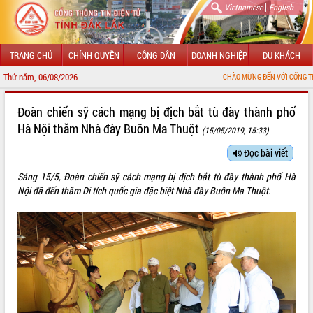
|
Vietnamese
English
TRANG CHỦ
CHÍNH QUYỀN
CÔNG DÂN
DOANH NGHIỆP
DU KHÁCH
Thứ năm, 06/08/2026
CHÀO MỪNG ĐẾN VỚI CỔNG THÔNG TI
GIỚI THIỆU
Đoàn chiến sỹ cách mạng bị địch bắt tù đày thành phố
Hà Nội thăm Nhà đày Buôn Ma Thuột
(15/05/2019, 15:33)
LÃNH ĐẠO UBND TỈNH
Đọc bài viết
TIN TỨC SỰ KIỆN
Sáng 15/5, Đoàn chiến sỹ cách mạng bị địch bắt tù đày thành phố Hà
SỞ, BAN, NGÀNH
Nội đã đến thăm Di tích quốc gia đặc biệt Nhà đày Buôn Ma Thuột.
UBND CÁC XÃ, PHƯỜNG
THÔNG TIN CHỈ ĐẠO ĐIỀU HÀNH
HỆ THỐNG VĂN BẢN
VĂN BẢN HĐND TỈNH