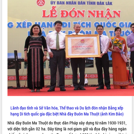
VIDEO
Loading the player...
Lễ truy tặng danh hiệu “Bà Mẹ Việt
Nam Anh hùng” và trao Huân chương
Lao động
UBND tỉnh Đắk Lắk triển khai nhiệm
vụ 6 tháng cuối năm 2026
Kỳ họp thứ Hai, Hội đồng nhân dân
tỉnh khóa XI quyết nghị nhiều nội dung
quan trọng
ALBUM ẢNH
Bí thư Tỉnh ủy Lương Nguyễn Minh
Triết thăm, tặng quà người có công với
cách mạng
Rà soát, hoàn thiện hệ thống thiết chế
văn hóa, thể thao đáp ứng yêu cầu
Lãnh đạo tỉnh và Sở Văn hóa, Thể thao và Du lịch đón nhận Bằng xếp
phát triển mới
hạng Di tích quốc gia đặc biệt Nhà đày Buôn Ma Thuột (ảnh Kim Bảo)
Thường trực HĐND tỉnh Đắk Lắk gặp
Nhà đày Buôn Ma Thuột do thực dân Pháp xây dựng từ năm 1930-1931,
mặt Đoàn chuyên gia y tế TP. Hồ Chí
với diện tích gần 02 ha. Đây từng là nơi giam giữ và đọa đày hàng ngàn
Minh
LIÊN KẾT WEB