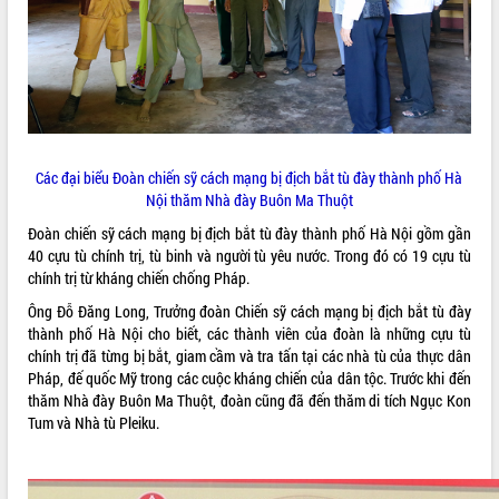
ĐIỂM TIN VĂN BẢN
QUY HOẠCH - KẾ HOẠCH
Các đại biểu Đoàn chiến sỹ cách mạng bị địch bắt tù đày thành phố Hà
Nội thăm Nhà đày Buôn Ma Thuột
Đoàn chiến sỹ cách mạng bị địch bắt tù đày thành phố Hà Nội gồm gần
40 cựu tù chính trị, tù binh và người tù yêu nước. Trong đó có 19 cựu tù
chính trị từ kháng chiến chống Pháp.
Ông Đỗ Đăng Long, Trưởng đoàn Chiến sỹ cách mạng bị địch bắt tù đày
thành phố Hà Nội cho biết, các thành viên của đoàn là những cựu tù
chính trị đã từng bị bắt, giam cầm và tra tấn tại các nhà tù của thực dân
Pháp, đế quốc Mỹ trong các cuộc kháng chiến của dân tộc. Trước khi đến
thăm Nhà đày Buôn Ma Thuột, đoàn cũng đã đến thăm di tích Ngục Kon
Tum và Nhà tù Pleiku.