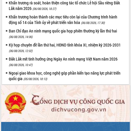
Hội thảo góp ý hồ sơ điều chỉnh quy
Khẩn trương rà soát, hoàn thiện công tác tổ chức Lễ hội Sầu riêng Đắk
hoạch tỉnh Đắk Lắk thời kỳ 2021-2030,
Lắk năm 2026
(06/08/2026, 18:27)
tầm nhìn đến năm 2050
Khẩn trương hoàn thành các mục tiêu còn lại của Chương trình hành
Nâng cao hiệu quả hoạt động của các
động số 14 của Tỉnh ủy về phát triển văn hóa
(06/08/2026, 17:30)
doanh nghiệp nhà nước
Ban Chỉ đạo An ninh mạng quốc gia họp phiên thường kỳ lần thứ hai
Hội nghị triển khai kết nối mạng
(06/08/2026, 14:06)
truyền số liệu chuyên dùng phục vụ cơ
Kỳ họp chuyên đề lần thứ hai, HĐND tỉnh khóa XI, nhiệm kỳ 2026-2031
quan Đảng, Nhà nước
(06/08/2026, 12:02)
Lễ phát động chuỗi hoạt động chung
Đắk Lắk mít tinh hưởng ứng Ngày An ninh mạng Việt Nam năm 2026
tay làm sạch môi trường
(06/08/2026, 10:47)
Xã Ea Kar bước chuyển mình trong
công tác cải cách hành chính mô hình
Ngoại giao khoa học, công nghệ góp phần kiến tạo năng lực phát triển
mới
quốc gia
(05/08/2026, 18:13)
UBND tỉnh họp báo định kỳ tháng 4
năm 2026
Hội thảo khoa học “Giải pháp thúc đẩy
phát triển nền kinh tế xanh tại tỉnh
Đắk Lắk”
Tăng cường giám sát, đôn đốc thực
hiện nhiệm vụ quản lý tài sản công
hàng tuần