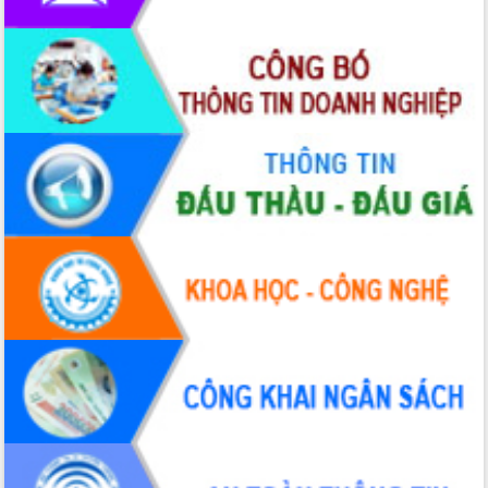
Tập huấn ứng dụng trí tuệ nhân tạo (AI)
trong thương mại điện tử năm 2026
Đoàn đại biểu Quốc hội tỉnh Đắk Lắk
trao đổi thông tin trước Kỳ họp thứ
nhất, Quốc hội khóa XVI
Quyết liệt cải cách hành chính, khơi
thông nguồn lực phát triển
Nâng cao hiệu lực, hiệu quả HĐND
tỉnh thông qua hiện đại hóa hành chính
Xã Ea Phê gắn cải cách hành chính với
chuyển đổi số
Phó Chủ tịch Thường trực UBND tỉnh
Hồ Thị Nguyên Thảo làm việc tại Trung
tâm Phục vụ hành chính công xã Ea
Phê
Xây dựng nền hành chính số đồng
hành cùng nông dân dân, doanh nghiệp
Giai đoạn 2026-2030, Đắk Lắk phấn
đấu có 77% xã đạt chuẩn nông thôn
mới