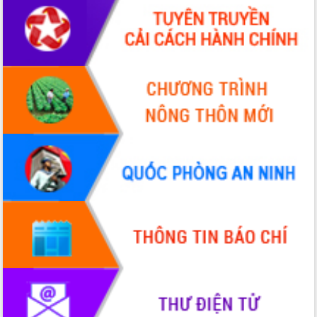
Hòn Yến phát triển du lịch gắn với bảo
tồn biển
Lấy ý kiến điều chỉnh Quy hoạch tỉnh
Đắk Lắk thời kỳ 2021-2030, tầm nhìn
đến năm 2050
Phát động chiến dịch 30 ngày đêm
giải phóng mặt bằng Tuyến đường bộ
ven biển
Đắk Lắk nỗ lực thúc đẩy tăng trưởng
kinh tế từ 10% trở lên trong Quý
II/2026
Đắk Lắk ký kết thỏa thuận hợp tác về
chuyển đổi số giai đoạn 2026 – 2030
với Tập đoàn Bưu chính Viễn thông
Việt Nam
Thứ trưởng Bộ Y tế làm việc với tỉnh
Đắk Lắk về phát triển nhân lực y tế
cho trạm y tế cấp xã
Du lịch Đắk Lắk nâng tầm trải nghiệm
du khách thông qua Hệ thống cơ sở dữ
liệu và Bản đồ số