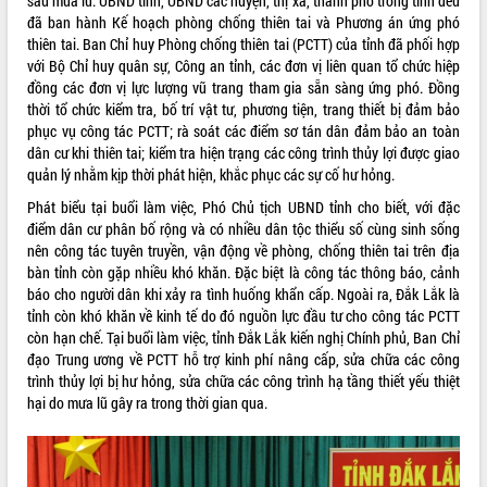
sau mưa lũ. UBND tỉnh, UBND các huyện, thị xã, thành phố trong tỉnh đều
đã ban hành Kế hoạch phòng chống thiên tai và Phương án ứng phó
VIDEO
thiên tai. Ban Chỉ huy Phòng chống thiên tai (PCTT) của tỉnh đã phối hợp
với Bộ Chỉ huy quân sự, Công an tỉnh, các đơn vị liên quan tổ chức hiệp
Loading the player...
đồng các đơn vị lực lượng vũ trang tham gia sẵn sàng ứng phó. Đồng
Khám bệnh, cấp phát thuốc miễn phí
thời tổ chức kiểm tra, bố trí vật tư, phương tiện, trang thiết bị đảm bảo
và tặng quà người dân xã Cư Pui
phục vụ công tác PCTT; rà soát các điểm sơ tán dân đảm bảo an toàn
dân cư khi thiên tai; kiểm tra hiện trạng các công trình thủy lợi được giao
Hội nghị UBND tỉnh Đắk Lắk thường kỳ
quản lý nhằm kịp thời phát hiện, khắc phục các sự cố hư hỏng.
tháng 7/2026
Lễ truy tặng danh hiệu “Bà Mẹ Việt
Phát biểu tại buổi làm việc, Phó Chủ tịch UBND tỉnh cho biết, với đặc
Nam Anh hùng” và trao Huân chương
điểm dân cư phân bố rộng và có nhiều dân tộc thiểu số cùng sinh sống
Lao động
nên công tác tuyên truyền, vận động về phòng, chống thiên tai trên địa
ALBUM ẢNH
bàn tỉnh còn gặp nhiều khó khăn. Đặc biệt là công tác thông báo, cảnh
UBND tỉnh Đắk Lắk triển khai nhiệm
báo cho người dân khi xảy ra tình huống khẩn cấp. Ngoài ra, Đắk Lắk là
vụ 6 tháng cuối năm 2026
tỉnh còn khó khăn về kinh tế do đó nguồn lực đầu tư cho công tác PCTT
Kỳ họp thứ Hai, Hội đồng nhân dân
còn hạn chế. Tại buổi làm việc, tỉnh Đắk Lắk kiến nghị Chính phủ, Ban Chỉ
tỉnh khóa XI quyết nghị nhiều nội dung
đạo Trung ương về PCTT hỗ trợ kinh phí nâng cấp, sửa chữa các công
quan trọng
trình thủy lợi bị hư hỏng, sửa chữa các công trình hạ tầng thiết yếu thiệt
Bí thư Tỉnh ủy Lương Nguyễn Minh
hại do mưa lũ gây ra trong thời gian qua.
Triết thăm, tặng quà người có công với
cách mạng
Rà soát, hoàn thiện hệ thống thiết chế
văn hóa, thể thao đáp ứng yêu cầu
LIÊN KẾT WEB