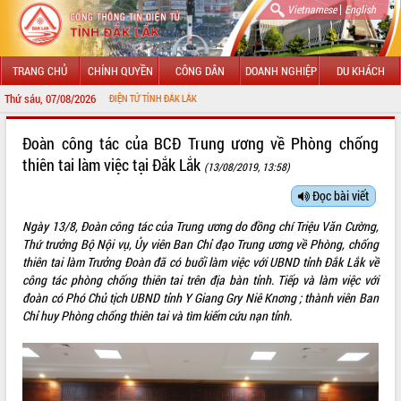
|
Vietnamese
English
TRANG CHỦ
CHÍNH QUYỀN
CÔNG DÂN
DOANH NGHIỆP
DU KHÁCH
Thứ sáu, 07/08/2026
NG THÔNG TIN ĐIỆN TỬ TỈNH ĐẮK LẮK
GIỚI THIỆU
Đoàn công tác của BCĐ Trung ương về Phòng chống
thiên tai làm việc tại Đắk Lắk
(13/08/2019, 13:58)
LÃNH ĐẠO UBND TỈNH
Đọc bài viết
TIN TỨC SỰ KIỆN
Ngày 13/8, Đoàn công tác của Trung ương do đồng chí Triệu Văn Cường,
SỞ, BAN, NGÀNH
Thứ trưởng Bộ Nội vụ, Ủy viên Ban Chỉ đạo Trung ương về Phòng, chống
thiên tai làm Trưởng Đoàn đã có buổi làm việc với UBND tỉnh Đắk Lắk về
UBND CÁC XÃ, PHƯỜNG
công tác phòng chống thiên tai trên địa bàn tỉnh. Tiếp và làm việc với
đoàn có Phó Chủ tịch UBND tỉnh Y Giang Gry Niê Knơng ; thành viên Ban
Chỉ huy Phòng chống thiên tai và tìm kiếm cứu nạn tỉnh.
THÔNG TIN CHỈ ĐẠO ĐIỀU HÀNH
HỆ THỐNG VĂN BẢN
VĂN BẢN HĐND TỈNH