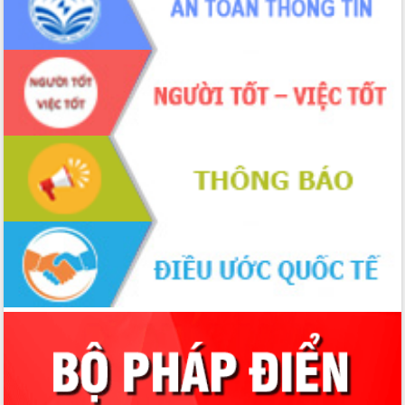
Chuyển đổi số 'mở đường' cho nông
nghiệp Đắk Lắk tăng trưởng bứt phá
Triển khai đồng bộ đo đạc, lập hồ sơ
địa chính, hoàn thiện cơ sở dữ liệu đất
đai
Ứng dụng sinh trắc học - Bước tiến
trong hành trình chuyển đổi số tại Đắk
Lắk
Đắk Lắk nâng cao hiệu quả công tác
Đảng từ Sổ tay đảng viên điện tử
Đắk Lắk đẩy mạnh nuôi biển công
nghệ, hướng tới phát triển thủy sản
bền vững
Tập huấn nâng cao năng lực triển khai
chuyển đổi số cho cán bộ, công chức
cấp xã
Đắk Lắk phát động hưởng ứng Ngày
Quyền của người tiêu dùng Việt Nam
2026
Đẩy mạnh cải cách hành chính, quyết
tâm đạt được mục tiêu tăng trưởng