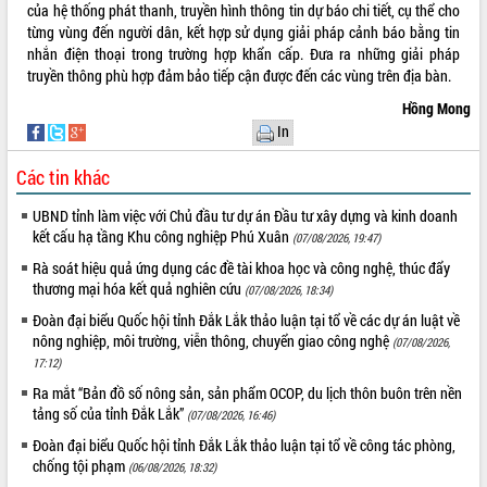
của hệ thống phát thanh, truyền hình thông tin dự báo chi tiết, cụ thể cho
phá cơ chế - Hợp tác công tư
từng vùng đến người dân, kết hợp sử dụng giải pháp cảnh báo bằng tin
Đề án 06 tạo bước ngoặt đột phá trong
nhắn điện thoại trong trường hợp khẩn cấp. Đưa ra những giải pháp
cải cách hành chính tỉnh Đắk Lắk
truyền thông phù hợp đảm bảo tiếp cận được đến các vùng trên địa bàn.
Kết nối tour, đẩy mạnh chuyển đổi số
Hồng Mong
để phát triển du lịch Đắk Lắk
In
Khởi động Dự án Đầu tư xây dựng hạ
tầng kỹ thuật Cụm công nghiệp Tân
Các tin khác
Tiến
Gặp mặt các cơ quan báo chí nhân Kỷ
UBND tỉnh làm việc với Chủ đầu tư dự án Đầu tư xây dựng và kinh doanh
niệm 101 năm Ngày Báo chí Cách
kết cấu hạ tầng Khu công nghiệp Phú Xuân
(07/08/2026, 19:47)
mạng Việt Nam
Rà soát hiệu quả ứng dụng các đề tài khoa học và công nghệ, thúc đẩy
Đắk Lắk sơ kết 4 năm triển khai thực
thương mại hóa kết quả nghiên cứu
(07/08/2026, 18:34)
hiện Đề án 06 của Chính phủ
Đoàn đại biểu Quốc hội tỉnh Đắk Lắk thảo luận tại tổ về các dự án luật về
Họp báo thông tin về Hội nghị Công bố
nông nghiệp, môi trường, viễn thông, chuyển giao công nghệ
(07/08/2026,
Quy hoạch và Xúc tiến đầu tư tỉnh Đắk
17:12)
Lắk
Ra mắt “Bản đồ số nông sản, sản phẩm OCOP, du lịch thôn buôn trên nền
Khơi thông điểm nghẽn, đẩy nhanh
tảng số của tỉnh Đắk Lắk”
(07/08/2026, 16:46)
giải ngân vốn khắc phục thiên tai
Đoàn đại biểu Quốc hội tỉnh Đắk Lắk thảo luận tại tổ về công tác phòng,
HĐND tỉnh thông qua điều chỉnh Quy
chống tội phạm
hoạch tỉnh thời kỳ 2021-2030
(06/08/2026, 18:32)