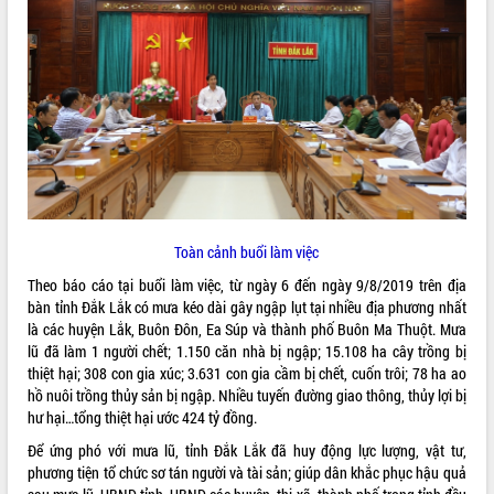
ĐIỂM TIN VĂN BẢN
QUY HOẠCH - KẾ HOẠCH
Toàn cảnh buổi làm việc
Theo báo cáo tại buổi làm việc, từ ngày 6 đến ngày 9/8/2019 trên địa
bàn tỉnh Đắk Lắk có mưa kéo dài gây ngập lụt tại nhiều địa phương nhất
là các huyện Lắk, Buôn Đôn, Ea Súp và thành phố Buôn Ma Thuột. Mưa
lũ đã làm 1 người chết; 1.150 căn nhà bị ngập; 15.108 ha cây trồng bị
thiệt hại; 308 con gia xúc; 3.631 con gia cầm bị chết, cuốn trôi; 78 ha ao
hồ nuôi trồng thủy sản bị ngập. Nhiều tuyến đường giao thông, thủy lợi bị
hư hại…tổng thiệt hại ước 424 tỷ đồng.
Để ứng phó với mưa lũ, tỉnh Đắk Lắk đã huy động lực lượng, vật tư,
phương tiện tổ chức sơ tán người và tài sản; giúp dân khắc phục hậu quả