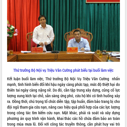
phát triển mới
Thường trực HĐND tỉnh Đắk Lắk gặp
mặt Đoàn chuyên gia y tế TP. Hồ Chí
Minh
THỐNG KÊ TRUY CẬP
Lễ truy điệu và an táng hài cốt liệt sĩ
tại Nghĩa trang Liệt sĩ xã Sơn Hòa
Hôm nay:
1570
Bàn giải pháp tháo gỡ khó khăn trong
Tất cả:
66046893
xuất khẩu sầu riêng và triển khai quy
định EUDR
Thứ trưởng Bộ Nông nghiệp và Môi
trường Nguyễn Hoàng Hiệp khảo sát
Thứ trưởng Bộ Nội vụ Triệu Văn Cường phát biểu tại buổi làm việc
vùng trồng và doanh nghiệp đóng gói
Kết luận buổi làm việc, Thứ trưởng Bộ Nội Vụ Triệu Văn Cường nhấn
sầu riêng tại Đắk Lắk
mạnh, tình hình biến đổi khí hậu ngày càng phức tạp, mức độ thiệt hại do
Trình diễn nghệ thuật chế biến các
thiên tai ngày càng nặng nề. Do đó, cần tập trung xây dựng, củng cố lực
món ăn từ sầu riêng
lượng xung kích tại chỗ, sẵn sàng ứng phó, cứu hộ khi có tình huống xảy
Đắk Lắk công bố Quy hoạch và xúc
ra. Đồng thời, chú trọng tổ chức diễn tập, tập huấn, đảm bảo trang bị cho
tiến đầu tư tỉnh
đội ngũ tham gia cứu nạn, nâng cao hiệu quả phối hợp của các lực lượng
Ngành cá ngừ Đắk Lắk chủ động thích
trong công tác tìm kiếm cứu nạn. Mặt khác, phải rà soát và xây dựng
ứng để giữ vững thị trường xuất khẩu
phương án quy trình vận hành, khai thác các hồ chứa đảm bảo an toàn
trong mùa mưa lũ. Đối với công tác truyền thông, cần phát huy vai trò
Diễn đàn Kinh tế tư nhân Việt Nam đột