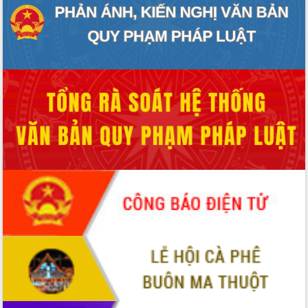
Tháo gỡ những vướng mắc, đẩy mạnh
công tác cải cách thủ tục hành chính
tại Trung tâm Phục vụ hành chính
công tỉnh
Đắk Lắk: Tôn vinh 46 giải pháp tại Hội
thi Sáng tạo Kỹ thuật 2024 - 2025
Đắk Lắk rà soát, điều chỉnh Đề án 190
về phát triển nuôi trồng thủy sản
Phó Chủ tịch UBND tỉnh Đắk Lắk
Trương Công Thái kiểm tra thực địa
Dự án cao tốc Khánh Hòa - Buôn Ma
Thuột
Định vị cà phê Việt Nam như một “di
sản sống” trong dòng chảy toàn cầu
Xây dựng nông thôn mới: Nâng cao đời
sống người dân từ những mô hình thiết
thực
Quyết liệt tháo gỡ vướng mắc, đẩy
nhanh tiến độ các dự án trọng điểm
trong Khu kinh tế Nam Phú Yên