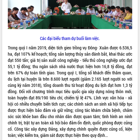
ĐIỂM TIN VĂN BẢN
QUY HOẠCH - KẾ HOẠCH
Các đại biểu tham dự buổi làm việc.
Trong quý I năm 2019, diện tích gieo trồng vụ Đông- Xuân được 6.536,5
ha, đạt 107% kế hoạch; tổng sản lượng thủy sản đánh bắt, khai thác ước
đạt 550 tấn; giá trị sản xuất công nghiệp - tiểu thủ công nghiệp ước đạt
55,1 tỷ đồng; thu ngân sách nhà nước thực hiện hơn 16,8 tỷ đồng, đạt
trên 67% dự toán tỉnh giao. Trong quý I, tổng số khách đến thăm quan,
du lịch tại huyện là trên 8.600 lượt người (giảm 2.165 lượt người so với
cùng kỳ năm 2018), tổng doanh thu từ hoạt động du lịch đạt hơn 1,3 tỷ
đồng. Đối với chương trình mục tiêu quốc gia xây dựng nông thôn mới,
toàn huyện đạt 89/190 tiêu chí, chiếm tỷ lệ 47%. Lĩnh vực văn hóa - xã
hội có nhiều chuyển biến tích cực; các chính sách an sinh xã hội tiếp tục
được thực hiện bảo đảm và giữ vững; công tác khám chữa bệnh, chăm
sóc sức khỏe ban đầu cho nhân dân được quan tâm; tình hình an ninh
chính trị, trật tự an toàn xã hội bảo đảm ổn định, quốc phòng được củng
cố. Công tác xây dựng Đảng, xây dựng chính quyền được củng cố, kiện
toàn; việc kiểm tra, giám sát được thực hiện theo quy định...