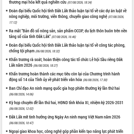
thương mại hóa kết quả nghiên cứu
(07/08/2026, 18:34)
Tháo gỡ những vướng mắc, đẩy mạnh
Đoàn đại biểu Quốc hội tỉnh Đắk Lắk thảo luận tại tổ về các dự án luật về
công tác cải cách thủ tục hành chính
nông nghiệp, môi trường, viễn thông, chuyển giao công nghệ
(07/08/2026,
tại Trung tâm Phục vụ hành chính
17:12)
công tỉnh
Ra mắt “Bản đồ số nông sản, sản phẩm OCOP, du lịch thôn buôn trên nền
Đắk Lắk: Tôn vinh 46 giải pháp tại Hội
tảng số của tỉnh Đắk Lắk”
thi Sáng tạo Kỹ thuật 2024 - 2025
(07/08/2026, 16:46)
Đắk Lắk rà soát, điều chỉnh Đề án 190
Đoàn đại biểu Quốc hội tỉnh Đắk Lắk thảo luận tại tổ về công tác phòng,
về phát triển nuôi trồng thủy sản
chống tội phạm
(06/08/2026, 18:32)
Phó Chủ tịch UBND tỉnh Đắk Lắk
Khẩn trương rà soát, hoàn thiện công tác tổ chức Lễ hội Sầu riêng Đắk
Trương Công Thái kiểm tra thực địa
Lắk năm 2026
(06/08/2026, 18:27)
Dự án cao tốc Khánh Hòa - Buôn Ma
Khẩn trương hoàn thành các mục tiêu còn lại của Chương trình hành
Thuột
động số 14 của Tỉnh ủy về phát triển văn hóa
(06/08/2026, 17:30)
Định vị cà phê Việt Nam như một “di
Ban Chỉ đạo An ninh mạng quốc gia họp phiên thường kỳ lần thứ hai
sản sống” trong dòng chảy toàn cầu
(06/08/2026, 14:06)
Xây dựng nông thôn mới: Nâng cao đời
Kỳ họp chuyên đề lần thứ hai, HĐND tỉnh khóa XI, nhiệm kỳ 2026-2031
sống người dân từ những mô hình thiết
thực
(06/08/2026, 12:02)
Quyết liệt tháo gỡ vướng mắc, đẩy
Đắk Lắk mít tinh hưởng ứng Ngày An ninh mạng Việt Nam năm 2026
nhanh tiến độ các dự án trọng điểm
(06/08/2026, 10:47)
trong Khu kinh tế Nam Phú Yên
Ngoại giao khoa học, công nghệ góp phần kiến tạo năng lực phát triển