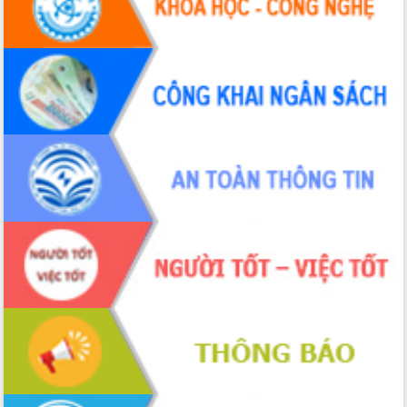
hai con số trong năm 2026
Tổ chức trang trọng Lễ hội Đền thờ
Lương Văn Chánh năm 2026
Phó Bí thư Tỉnh ủy Đắk Lắk Đỗ Hữu
Huy giữ chức Bí thư Đảng ủy Ủy Ban
Nhân dân tỉnh
Bệnh án điện tử thúc đẩy chuyển đổi
số y tế tại Đắk Lắk
Chuyển đổi số thư viện: Mở rộng
không gian tri thức trong thời đại số
Đánh giá, rút kinh nghiệm công tác tổ
chức diễn tập trước ngày bầu cử
Chương trình “Gặp gỡ hữu nghị –
Friendship Meeting New Year 2026”
Bầu cử Quốc hội và HĐND: Cử tri Đắk
Lắk gửi gắm niềm tin, kỳ vọng vào lá
phiếu
Đắk Lắk sẵn sàng các điều kiện cho
Ngày hội bầu cử đại biểu Quốc hội
khóa XVI và HĐND các cấp nhiệm kỳ