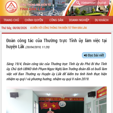
|
Vietnamese
English
TRANG CHỦ
CHÍNH QUYỀN
CÔNG DÂN
DOANH NGHIỆP
DU KHÁCH
Thứ bảy, 08/08/2026
CHÀO MỪNG ĐẾN VỚI CỔNG THÔNG TIN ĐIỆN TỬ TỈNH ĐẮK LẮK
GIỚI THIỆU
Đoàn công tác của Thường trực Tỉnh ủy làm việc tại
huyện Lắk
(20/04/2019, 11:29)
LÃNH ĐẠO UBND TỈNH
Đọc bài viết
TIN TỨC SỰ KIỆN
Sáng 19/4, Đoàn công tác của Thường trực Tỉnh ủy do Phó Bí thư Tỉnh
SỞ, BAN, NGÀNH
ủy, Chủ tịch UBND tỉnh Phạm Ngọc Nghị làm Trưởng đoàn đã có buổi làm
việc với Ban Thường vụ Huyện ủy Lắk để kiểm tra tình hình thực hiện
UBND CÁC XÃ, PHƯỜNG
nhiệm vụ quý I và phương hướng, nhiệm vụ quý II năm 2019.
THÔNG TIN CHỈ ĐẠO ĐIỀU HÀNH
HỆ THỐNG VĂN BẢN
VĂN BẢN HĐND TỈNH