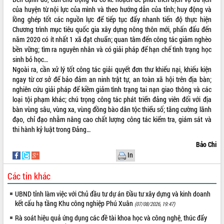
Hội thảo góp ý hồ sơ điều chỉnh quy
của huyện từ nội lực của mình và theo hướng dẫn của tỉnh; huy động và
hoạch tỉnh Đắk Lắk thời kỳ 2021-2030,
lồng ghép tốt các nguồn lực để tiếp tục đấy nhanh tiến độ thực hiện
tầm nhìn đến năm 2050
Chương trình mục tiêu quốc gia xây dựng nông thôn mới, phấn đấu đến
Nâng cao hiệu quả hoạt động của các
năm 2020 có ít nhất 1 xã đạt chuẩn; quan tâm đến công tác giảm nghèo
doanh nghiệp nhà nước
bền vững; tìm ra nguyên nhân và có giải pháp để hạn chế tình trạng học
Hội nghị triển khai kết nối mạng
sinh bỏ học…
truyền số liệu chuyên dùng phục vụ cơ
Ngoài ra, cần xử lý tốt công tác giải quyết đơn thư khiếu nại, khiếu kiện
quan Đảng, Nhà nước
ngay từ cơ sở để bảo đảm an ninh trật tự, an toàn xã hội trên địa bàn;
nghiên cứu giải pháp để kiềm giảm tình trạng tai nạn giao thông và các
Lễ phát động chuỗi hoạt động chung
loại tội phạm khác; chú trọng công tác phát triển đảng viên đối với địa
tay làm sạch môi trường
bàn vùng sâu, vùng xa, vùng đồng bào dân tộc thiểu số; tăng cường lãnh
Xã Ea Kar bước chuyển mình trong
đạo, chỉ đạo nhằm nâng cao chất lượng công tác kiểm tra, giám sát và
công tác cải cách hành chính mô hình
thi hành kỷ luật trong Đảng…
mới
Bảo Chi
UBND tỉnh họp báo định kỳ tháng 4
In
năm 2026
Hội thảo khoa học “Giải pháp thúc đẩy
Các tin khác
phát triển nền kinh tế xanh tại tỉnh
Đắk Lắk”
UBND tỉnh làm việc với Chủ đầu tư dự án Đầu tư xây dựng và kinh doanh
Tăng cường giám sát, đôn đốc thực
kết cấu hạ tầng Khu công nghiệp Phú Xuân
(07/08/2026, 19:47)
hiện nhiệm vụ quản lý tài sản công
Rà soát hiệu quả ứng dụng các đề tài khoa học và công nghệ, thúc đẩy
hàng tuần