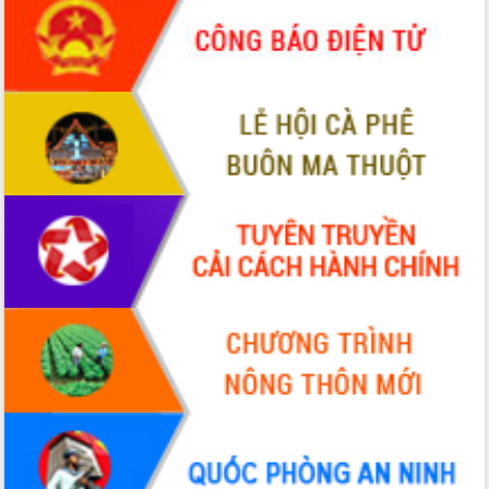
Tập huấn ứng dụng trí tuệ nhân tạo (AI)
trong thương mại điện tử năm 2026
Đoàn đại biểu Quốc hội tỉnh Đắk Lắk
trao đổi thông tin trước Kỳ họp thứ
nhất, Quốc hội khóa XVI
Quyết liệt cải cách hành chính, khơi
thông nguồn lực phát triển
Nâng cao hiệu lực, hiệu quả HĐND
tỉnh thông qua hiện đại hóa hành chính
Xã Ea Phê gắn cải cách hành chính với
chuyển đổi số
Phó Chủ tịch Thường trực UBND tỉnh
Hồ Thị Nguyên Thảo làm việc tại Trung
tâm Phục vụ hành chính công xã Ea
Phê
Xây dựng nền hành chính số đồng
hành cùng nông dân dân, doanh nghiệp
Giai đoạn 2026-2030, Đắk Lắk phấn
đấu có 77% xã đạt chuẩn nông thôn
mới