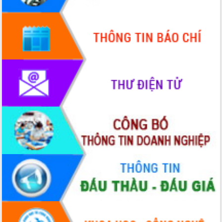
Chuyển đổi số 'mở đường' cho nông
nghiệp Đắk Lắk tăng trưởng bứt phá
Triển khai đồng bộ đo đạc, lập hồ sơ
địa chính, hoàn thiện cơ sở dữ liệu đất
đai
Ứng dụng sinh trắc học - Bước tiến
trong hành trình chuyển đổi số tại Đắk
Lắk
Đắk Lắk nâng cao hiệu quả công tác
Đảng từ Sổ tay đảng viên điện tử
Đắk Lắk đẩy mạnh nuôi biển công
nghệ, hướng tới phát triển thủy sản
bền vững
Tập huấn nâng cao năng lực triển khai
chuyển đổi số cho cán bộ, công chức
cấp xã
Đắk Lắk phát động hưởng ứng Ngày
Quyền của người tiêu dùng Việt Nam
2026
Đẩy mạnh cải cách hành chính, quyết
tâm đạt được mục tiêu tăng trưởng