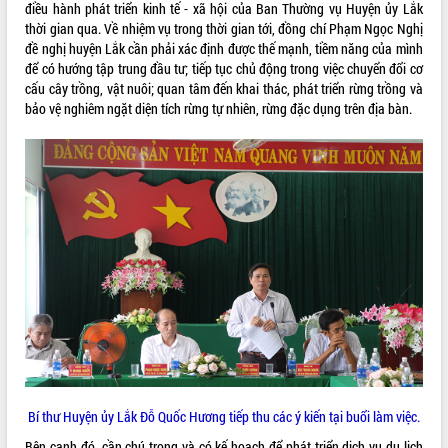
điều hành phát triển kinh tế - xã hội của Ban Thường vụ Huyện ủy Lắk
phá cơ chế - Hợp tác công tư
thời gian qua. Về nhiệm vụ trong thời gian tới, đồng chí Phạm Ngọc Nghị
Đề án 06 tạo bước ngoặt đột phá trong
đề nghị huyện Lắk cần phải xác định được thế mạnh, tiềm năng của mình
cải cách hành chính tỉnh Đắk Lắk
để có hướng tập trung đầu tư; tiếp tục chủ động trong việc chuyển đổi cơ
Kết nối tour, đẩy mạnh chuyển đổi số
cấu cây trồng, vật nuôi; quan tâm đến khai thác, phát triển rừng trồng và
để phát triển du lịch Đắk Lắk
bảo vệ nghiêm ngặt diện tích rừng tự nhiên, rừng đặc dụng trên địa bàn.
Khởi động Dự án Đầu tư xây dựng hạ
tầng kỹ thuật Cụm công nghiệp Tân
Tiến
Gặp mặt các cơ quan báo chí nhân Kỷ
niệm 101 năm Ngày Báo chí Cách
mạng Việt Nam
Đắk Lắk sơ kết 4 năm triển khai thực
hiện Đề án 06 của Chính phủ
Họp báo thông tin về Hội nghị Công bố
Quy hoạch và Xúc tiến đầu tư tỉnh Đắk
Lắk
Khơi thông điểm nghẽn, đẩy nhanh
giải ngân vốn khắc phục thiên tai
HĐND tỉnh thông qua điều chỉnh Quy
Bí thư Huyện ủy Lắk Đỗ Quốc Hương tiếp thu các ý kiến tại buổi làm việc.
hoạch tỉnh thời kỳ 2021-2030
Bên cạnh đó, cần chú trọng và có kế hoạch để phát triển dịch vụ du lịch