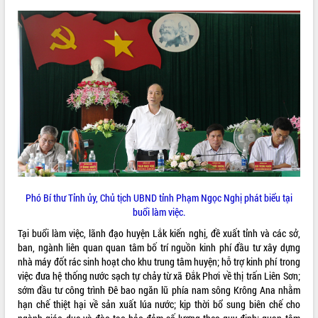
VIDEO
Loading the player...
Khám bệnh, cấp phát thuốc miễn phí
và tặng quà người dân xã Cư Pui
Hội nghị UBND tỉnh Đắk Lắk thường kỳ
tháng 7/2026
Lễ truy tặng danh hiệu “Bà Mẹ Việt
Nam Anh hùng” và trao Huân chương
Lao động
ALBUM ẢNH
UBND tỉnh Đắk Lắk triển khai nhiệm
vụ 6 tháng cuối năm 2026
Phó Bí thư Tỉnh ủy, Chủ tịch UBND tỉnh Phạm Ngọc Nghị phát biểu tại
Kỳ họp thứ Hai, Hội đồng nhân dân
buổi làm việc.
tỉnh khóa XI quyết nghị nhiều nội dung
Tại buổi làm việc, lãnh đạo huyện Lắk kiến nghị, đề xuất tỉnh và các sở,
quan trọng
ban, ngành liên quan quan tâm bố trí nguồn kinh phí đầu tư xây dựng
Bí thư Tỉnh ủy Lương Nguyễn Minh
nhà máy đốt rác sinh hoạt cho khu trung tâm huyện; hỗ trợ kinh phí trong
Triết thăm, tặng quà người có công với
việc đưa hệ thống nước sạch tự chảy từ xã Đắk Phơi về thị trấn Liên Sơn;
cách mạng
sớm đầu tư công trình Đê bao ngăn lũ phía nam sông Krông Ana nhằm
Rà soát, hoàn thiện hệ thống thiết chế
hạn chế thiệt hại về sản xuất lúa nước; kịp thời bổ sung biên chế cho
văn hóa, thể thao đáp ứng yêu cầu
LIÊN KẾT WEB