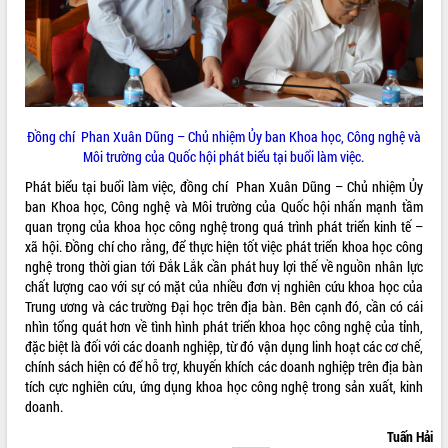
HĐND tỉnh thông qua điều chỉnh Quy
hoạch tỉnh thời kỳ 2021-2030
Hội thảo góp ý hồ sơ điều chỉnh quy
hoạch tỉnh Đắk Lắk thời kỳ 2021-2030,
tầm nhìn đến năm 2050
Nâng cao hiệu quả hoạt động của các
doanh nghiệp nhà nước
Đồng chí Phan Xuân Dũng – Chủ nhiệm Ủy ban Khoa học, Công nghệ và
Môi trường của Quốc hội phát biểu tại buổi làm việc.
Hội nghị triển khai kết nối mạng
truyền số liệu chuyên dùng phục vụ cơ
Phát biểu tại buổi làm việc, đồng chí Phan Xuân Dũng – Chủ nhiệm Ủy
quan Đảng, Nhà nước
ban Khoa học, Công nghệ và Môi trường của Quốc hội nhấn mạnh tầm
Lễ phát động chuỗi hoạt động chung
quan trọng của khoa học công nghệ trong quá trình phát triển kinh tế –
tay làm sạch môi trường
xã hội. Đồng chí cho rằng, để thực hiện tốt việc phát triển khoa học công
nghệ trong thời gian tới Đắk Lắk cần phát huy lợi thế về nguồn nhân lực
Xã Ea Kar bước chuyển mình trong
chất lượng cao với sự có mặt của nhiều đơn vị nghiên cứu khoa học của
công tác cải cách hành chính mô hình
Trung ương và các trường Đại học trên địa bàn. Bên cạnh đó, cần có cái
mới
nhìn tổng quát hơn về tình hình phát triển khoa học công nghệ của tỉnh,
UBND tỉnh họp báo định kỳ tháng 4
đặc biệt là đối với các doanh nghiệp, từ đó vận dụng linh hoạt các cơ chế,
năm 2026
chính sách hiện có để hỗ trợ, khuyến khích các doanh nghiệp trên địa bàn
Hội thảo khoa học “Giải pháp thúc đẩy
tích cực nghiên cứu, ứng dụng khoa học công nghệ trong sản xuất, kinh
phát triển nền kinh tế xanh tại tỉnh
doanh.
Đắk Lắk”
Tuấn Hải
Tăng cường giám sát, đôn đốc thực