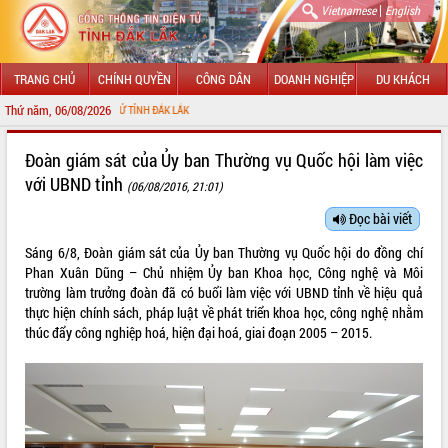
|
Vietnamese
English
TRANG CHỦ
CHÍNH QUYỀN
CÔNG DÂN
DOANH NGHIỆP
DU KHÁCH
Thứ năm, 06/08/2026
TIN ĐIỆN TỬ TỈNH ĐẮK LẮK
GIỚI THIỆU
Đoàn giám sát của Ủy ban Thường vụ Quốc hội làm việc
với UBND tỉnh
(06/08/2016, 21:01)
LÃNH ĐẠO UBND TỈNH
Đọc bài viết
TIN TỨC SỰ KIỆN
Sáng 6/8, Đoàn giám sát của Ủy ban Thường vụ Quốc hội do đồng chí
SỞ, BAN, NGÀNH
Phan Xuân Dũng – Chủ nhiệm Ủy ban Khoa học, Công nghệ và Môi
trường làm trưởng đoàn đã có buổi làm việc với UBND tỉnh về hiệu quả
UBND CÁC XÃ, PHƯỜNG
thực hiện chính sách, pháp luật về phát triển khoa học, công nghệ nhằm
thúc đẩy công nghiệp hoá, hiện đại hoá, giai đoạn 2005 – 2015.
THÔNG TIN CHỈ ĐẠO ĐIỀU HÀNH
HỆ THỐNG VĂN BẢN
VĂN BẢN HĐND TỈNH