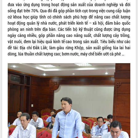
đưa vào ứng dụng trong hoạt động sản xuất của doanh nghiệp và đời
VIDEO
sống đạt trên 70%. Qua đó đã góp phần tích cực trong việc cung cấp luận
cứ khoa học giúp tỉnh có chính sách phù hợp để nâng cao chất lượng
hoạt động quản lý nhà nước, phát triển kinh tế – xã hội, đảm bảo quốc
phòng an ninh trên địa bàn. Các tiến bộ kỹ thuật cũng được ứng dụng
ngày càng nhiều, góp phần nâng cao năng suất, chất lượng cây trồng,
vật nuôi, đem lại hiệu quả kinh tế cao trong sản xuất. Tiêu biểu như các
đề tài: Địa chí Đắk Lắk; làm giàu rừng Khộp, sản xuất giống lúa lai hai
dòng, lúa thuần chất lượng cao; bơm nước, máy chế biến ướt cà phê …
Lễ truy tặng danh hiệu “Bà Mẹ Việt
Nam Anh hùng” và trao Huân chương
Lao động
UBND tỉnh Đắk Lắk triển khai nhiệm
vụ 6 tháng cuối năm 2026
Kỳ họp thứ Hai, Hội đồng nhân dân
tỉnh khóa XI quyết nghị nhiều nội dung
quan trọng
ALBUM ẢNH
Bí thư Tỉnh ủy Lương Nguyễn Minh
Triết thăm, tặng quà người có công với
cách mạng