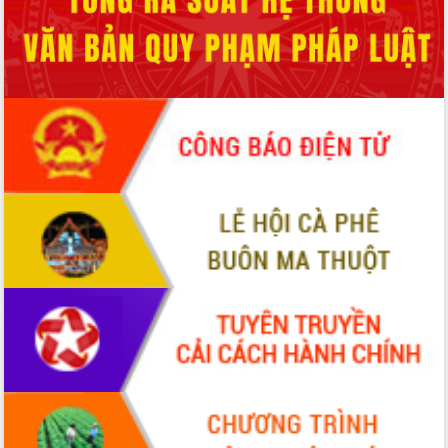
du khách thông qua Hệ thống cơ sở dữ
liệu và Bản đồ số
Tập huấn ứng dụng trí tuệ nhân tạo (AI)
trong thương mại điện tử năm 2026
Đoàn đại biểu Quốc hội tỉnh Đắk Lắk
trao đổi thông tin trước Kỳ họp thứ
nhất, Quốc hội khóa XVI
Quyết liệt cải cách hành chính, khơi
thông nguồn lực phát triển
Nâng cao hiệu lực, hiệu quả HĐND
tỉnh thông qua hiện đại hóa hành chính
Xã Ea Phê gắn cải cách hành chính với
chuyển đổi số
Phó Chủ tịch Thường trực UBND tỉnh
Hồ Thị Nguyên Thảo làm việc tại Trung
tâm Phục vụ hành chính công xã Ea
Phê
Xây dựng nền hành chính số đồng
hành cùng nông dân dân, doanh nghiệp
Giai đoạn 2026-2030, Đắk Lắk phấn
đấu có 77% xã đạt chuẩn nông thôn