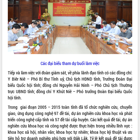
ĐIỂM TIN VĂN BẢN
QUY HOẠCH - KẾ HOẠCH
Các đại biểu tham dự buổi làm việc
Tiếp và làm việc với đoàn giám sát, về phía lãnh đạo tỉnh có các đồng chí:
Y Biêr Niê – Phó Bí thư Tỉnh uỷ, Chủ tịch HĐND tỉnh, Trưởng Đoàn Đại
biểu Quốc hội tỉnh; đồng chí Nguyễn Hải Ninh – Phó Chủ tịch Thường
trực UBND tỉnh; đồng chí Y Khút Niê – Phó trưởng Đoàn Đại biểu Quốc
hội tỉnh.
Trong giai đoạn 2005 – 2015 toàn tỉnh đã tổ chức nghiên cứu, chuyển
giao, ứng dụng công nghệ 97 đề tài, dự án nghiên cứu khoa học và phát
triển công nghệ cấp tỉnh và 57 đề tài cấp huyện. Các kết quả đề tài, dự án
nghiên cứu khoa học và công nghệ được thực hiện trong nhiều lĩnh vực :
khoa học xã hội, nhân văn; khoa học tự nhiên; khoa học kỹ thuật và ưu
tiên hỗ trợ doanh nghiệp phù hợp với Đắk Lắk. Tỷ lệ kết quả đề tài được