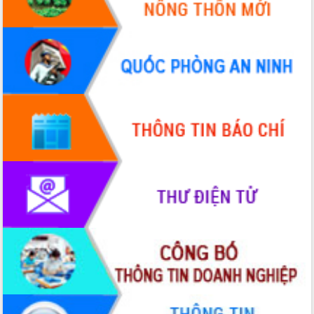
mới
Chuyển đổi số 'mở đường' cho nông
nghiệp Đắk Lắk tăng trưởng bứt phá
Triển khai đồng bộ đo đạc, lập hồ sơ
địa chính, hoàn thiện cơ sở dữ liệu đất
đai
Ứng dụng sinh trắc học - Bước tiến
trong hành trình chuyển đổi số tại Đắk
Lắk
Đắk Lắk nâng cao hiệu quả công tác
Đảng từ Sổ tay đảng viên điện tử
Đắk Lắk đẩy mạnh nuôi biển công
nghệ, hướng tới phát triển thủy sản
bền vững
Tập huấn nâng cao năng lực triển khai
chuyển đổi số cho cán bộ, công chức
cấp xã
Đắk Lắk phát động hưởng ứng Ngày
Quyền của người tiêu dùng Việt Nam
2026