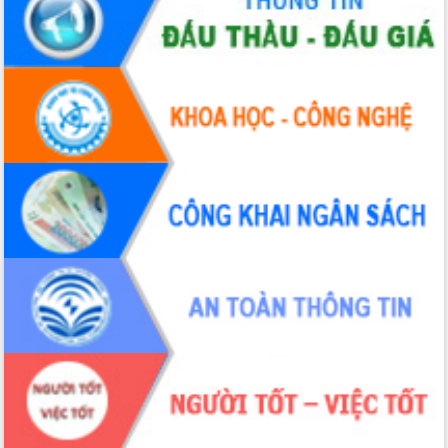
Đẩy mạnh cải cách hành chính, quyết
tâm đạt được mục tiêu tăng trưởng
hai con số trong năm 2026
Tổ chức trang trọng Lễ hội Đền thờ
Lương Văn Chánh năm 2026
Phó Bí thư Tỉnh ủy Đắk Lắk Đỗ Hữu
Huy giữ chức Bí thư Đảng ủy Ủy Ban
Nhân dân tỉnh
Bệnh án điện tử thúc đẩy chuyển đổi
số y tế tại Đắk Lắk
Chuyển đổi số thư viện: Mở rộng
không gian tri thức trong thời đại số
Đánh giá, rút kinh nghiệm công tác tổ
chức diễn tập trước ngày bầu cử
Chương trình “Gặp gỡ hữu nghị –
Friendship Meeting New Year 2026”
Bầu cử Quốc hội và HĐND: Cử tri Đắk
Lắk gửi gắm niềm tin, kỳ vọng vào lá
phiếu
Đắk Lắk sẵn sàng các điều kiện cho