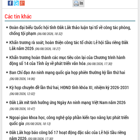
In
hiện nhiệm vụ quản lý tài sản công
hàng tuần
Các tin khác
Tháo gỡ những vướng mắc, đẩy mạnh
công tác cải cách thủ tục hành chính
Đoàn đại biểu Quốc hội tỉnh Đắk Lắk thảo luận tại tổ về công tác phòng,
tại Trung tâm Phục vụ hành chính
chống tội phạm
(06/08/2026, 18:32)
công tỉnh
Khẩn trương rà soát, hoàn thiện công tác tổ chức Lễ hội Sầu riêng Đắk
Đắk Lắk: Tôn vinh 46 giải pháp tại Hội
Lắk năm 2026
(06/08/2026, 18:27)
thi Sáng tạo Kỹ thuật 2024 - 2025
Khẩn trương hoàn thành các mục tiêu còn lại của Chương trình hành
Đắk Lắk rà soát, điều chỉnh Đề án 190
động số 14 của Tỉnh ủy về phát triển văn hóa
(06/08/2026, 17:30)
về phát triển nuôi trồng thủy sản
Ban Chỉ đạo An ninh mạng quốc gia họp phiên thường kỳ lần thứ hai
Phó Chủ tịch UBND tỉnh Đắk Lắk
(06/08/2026, 14:06)
Trương Công Thái kiểm tra thực địa
Dự án cao tốc Khánh Hòa - Buôn Ma
Kỳ họp chuyên đề lần thứ hai, HĐND tỉnh khóa XI, nhiệm kỳ 2026-2031
Thuột
(06/08/2026, 12:02)
Định vị cà phê Việt Nam như một “di
Đắk Lắk mít tinh hưởng ứng Ngày An ninh mạng Việt Nam năm 2026
sản sống” trong dòng chảy toàn cầu
(06/08/2026, 10:47)
Xây dựng nông thôn mới: Nâng cao đời
Ngoại giao khoa học, công nghệ góp phần kiến tạo năng lực phát triển
sống người dân từ những mô hình thiết
quốc gia
(05/08/2026, 18:13)
thực
Đắk Lắk họp báo công bố 17 hoạt động đặc sắc của Lễ hội Sầu riêng
Quyết liệt tháo gỡ vướng mắc, đẩy
năm 2026
(05/08/2026, 17:30)