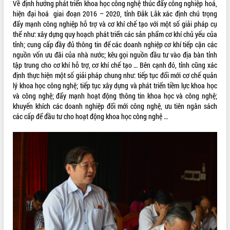
ứng để giữ vững thị trường xuất khẩu
Về định hướng phát triển khoa học công nghệ thúc đẩy công nghiệp hoá,
hiện đại hoá giai đoạn 2016 – 2020, tỉnh Đắk Lắk xác định chú trọng
Diễn đàn Kinh tế tư nhân Việt Nam đột
đẩy mạnh công nghiệp hỗ trợ và cơ khí chế tạo với một số giải pháp cụ
phá cơ chế - Hợp tác công tư
thể như: xây dựng quy hoạch phát triển các sản phẩm cơ khí chủ yếu của
Đề án 06 tạo bước ngoặt đột phá trong
tỉnh; cung cấp đầy đủ thông tin để các doanh nghiệp cơ khí tiếp cận các
cải cách hành chính tỉnh Đắk Lắk
nguồn vốn ưu đãi của nhà nước; kêu gọi nguồn đầu tư vào địa bàn tỉnh
Kết nối tour, đẩy mạnh chuyển đổi số
tập trung cho cơ khí hỗ trợ, cơ khí chế tạo … Bên cạnh đó, tỉnh cũng xác
để phát triển du lịch Đắk Lắk
định thực hiện một số giải pháp chung như: tiếp tục đổi mới cơ chế quản
Khởi động Dự án Đầu tư xây dựng hạ
lý khoa học công nghệ; tiếp tục xây dựng và phát triển tiềm lực khoa học
tầng kỹ thuật Cụm công nghiệp Tân
và công nghệ; đẩy mạnh hoạt động thông tin khoa học và công nghệ;
Tiến
khuyến khích các doanh nghiệp đổi mới công nghệ, ưu tiên ngân sách
các cấp để đầu tư cho hoạt động khoa học công nghệ …
Gặp mặt các cơ quan báo chí nhân Kỷ
niệm 101 năm Ngày Báo chí Cách
mạng Việt Nam
Đắk Lắk sơ kết 4 năm triển khai thực
hiện Đề án 06 của Chính phủ
Họp báo thông tin về Hội nghị Công bố
Quy hoạch và Xúc tiến đầu tư tỉnh Đắk
Lắk
Khơi thông điểm nghẽn, đẩy nhanh
giải ngân vốn khắc phục thiên tai