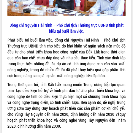
Rà soát, hoàn thiện hệ thống thiết chế
văn hóa, thể thao đáp ứng yêu cầu
phát triển mới
Thường trực HĐND tỉnh Đắk Lắk gặp
Đồng chí Nguyễn Hải Ninh – Phó Chủ tịch Thường trực UBND tỉnh phát
mặt Đoàn chuyên gia y tế TP. Hồ Chí
biểu tại buổi làm việc.
Minh
LIÊN KẾT WEB
Phát biểu tại buổi làm việc, đồng chí Nguyễn Hải Ninh – Phó Chủ tịch
Lễ truy điệu và an táng hài cốt liệt sĩ
Thường trực UBND tỉnh cho biết, do khó khăn về ngân sách nên mức độ
tại Nghĩa trang Liệt sĩ xã Sơn Hòa
đầu tư cho phát triển khoa học công nghệ của Đắk Lắk trong thời gian
Bàn giải pháp tháo gỡ khó khăn trong
qua còn hạn chế, chưa đáp ứng với nhu cầu thực tiễn. Tỉnh xác định tập
xuất khẩu sầu riêng và triển khai quy
trung thực hiện những đề tài, dự án có tính ứng dụng cao vào sản xuất
THỐNG KÊ TRUY CẬP
định EUDR
nông nghiệp, trong đó nhiều đề tài đã phát huy hiệu quả góp phần tích
cực trong nâng cao giá trị sản xuất nông nghiệp trên địa bàn.
Thứ trưởng Bộ Nông nghiệp và Môi
Hôm nay:
3571
trường Nguyễn Hoàng Hiệp khảo sát
Trong thời gian tới, tỉnh Đắk Lắk mong muốn Trung ương tiếp tục quan
Tất cả:
66016311
vùng trồng và doanh nghiệp đóng gói
tâm, tạo điều kiện hỗ trợ về kinh phí đầu tư cho phát triển khoa học và
sầu riêng tại Đắk Lắk
công nghệ để tỉnh có điều kiện thực hiện một số chương trình khoa học
Trình diễn nghệ thuật chế biến các
và công nghệ trọng điểm, có tính chiến lược. Bên cạnh đó, đề nghị Trung
món ăn từ sầu riêng
ương sớm xây dựng Quy hoạch phát triển các sản phẩm cơ khí chủ yếu
cho vùng Tây Nguyên đến năm 2020, định hướng đến năm 2030 vàquy
Đắk Lắk công bố Quy hoạch và xúc
hoạch phát triển khoa học và công nghệ vùng Tây Nguyên đến năm
tiến đầu tư tỉnh
2020, định hướng đến năm 2030.
Ngành cá ngừ Đắk Lắk chủ động thích