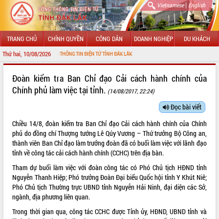
|
Vietnamese
English
TRANG CHỦ
CHÍNH QUYỀN
CÔNG DÂN
DOANH NGHIỆP
DU KHÁCH
Thứ hai, 10/08/2026
N VỚI CỔNG THÔNG TIN ĐIỆN TỬ TỈNH ĐẮK LẮK
GIỚI THIỆU
Đoàn kiểm tra Ban Chỉ đạo Cải cách hành chính của
Chính phủ làm việc tại tỉnh.
(14/08/2017, 22:24)
LÃNH ĐẠO UBND TỈNH
Đọc bài viết
TIN TỨC SỰ KIỆN
Chiều 14/8, đoàn kiểm tra Ban Chỉ đạo Cải cách hành chính của Chính
SỞ, BAN, NGÀNH
phủ do đồng chí Thượng tướng Lê Qúy Vương – Thứ trưởng Bộ Công an,
thành viên Ban Chỉ đạo làm trưởng đoàn đã có buổi làm việc với lãnh đạo
UBND CÁC XÃ, PHƯỜNG
tỉnh về công tác cải cách hành chính (CCHC) trên địa bàn.
Tham dự buổi làm việc với đoàn công tác có Phó Chủ tịch HĐND tỉnh
THÔNG TIN CHỈ ĐẠO ĐIỀU HÀNH
Nguyễn Thanh Hiệp; Phó trưởng Đoàn Đại biểu Quốc hội tỉnh Y Khút Niê;
Phó Chủ tịch Thường trực UBND tỉnh Nguyễn Hải Ninh, đại diện các Sở,
HỆ THỐNG VĂN BẢN
ngành, địa phương liên quan.
Trong thời gian qua, công tác CCHC được Tỉnh ủy, HĐND, UBND tỉnh và
VĂN BẢN HĐND TỈNH