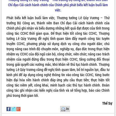
HĐND tỉnh thông qua điều chỉnh Quy
Chỉ đạo Cải cách hành chính của Chính phủ phát biểu kết luận buổi làm
hoạch tỉnh thời kỳ 2021-2030
việc.
Hội thảo góp ý hồ sơ điều chỉnh quy
Phát biểu kết luận buổi làm việc, Thượng tướng Lê Qúy Vương – Thứ
hoạch tỉnh Đắk Lắk thời kỳ 2021-2030,
trưởng Bộ Công an, thành viên Ban Chỉ đạo Cải cách hành chính của
tầm nhìn đến năm 2050
Chính phủ ghi nhận và biểu dương những kết quả đạt được của tỉnh trong
Nâng cao hiệu quả hoạt động của các
công tác CCHC thời gian qua. Để thực hiện tốt công tác CCHC, Thượng
doanh nghiệp nhà nước
tướng Lê Qúy Vương đề nghị tỉnh quan tâm đẩy mạnh công tác tuyên
Hội nghị triển khai kết nối mạng
truyền CCHC, phương pháp sử dụng dịch vụ công cho người dân; chú
truyền số liệu chuyên dùng phục vụ cơ
trọng nâng cao trình độ chuyên môn, nghiệp vụ, đạo đức trong thực hiện
quan Đảng, Nhà nước
nhiệm vụ CCHC của đội ngũ cán bộ, công chức, viên chức; nâng cao trách
Lễ phát động chuỗi hoạt động chung
nhiệm của người đứng đầu trong thực hiện CCHC, tăng cường đối thoại
tay làm sạch môi trường
trong giải quyết các vướng mắc, khó khăn về thủ tục hành chính. Thượng
tướng Lê Qúy Vương cũng đề nghị tỉnh quan tâm, bố trí nguồn lực, đầu tư
Xã Ea Kar bước chuyển mình trong
kinh phí để áp dụng công nghệ thông tin vào công tác CCHC, từng bước
công tác cải cách hành chính mô hình
hiện đại hóa nền hành chính đáp ứng yêu cầu thực tiễn; thực hiện tốt
mới
công tác niêm yết, công khai, minh bạch các thủ tục hành chính. Đoàn
UBND tỉnh họp báo định kỳ tháng 4
công tác ghi nhận các kiến nghị của tỉnh và sẽ tổng hợp, báo cáo Chính
năm 2026
phủ trong thời gian tới.
Hội thảo khoa học “Giải pháp thúc đẩy
Thế Sự
phát triển nền kinh tế xanh tại tỉnh
In
Đắk Lắk”
Tăng cường giám sát, đôn đốc thực