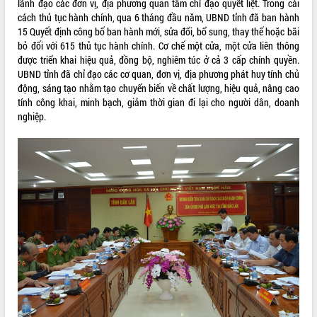
lãnh đạo các đơn vị, địa phương quan tâm chỉ đạo quyết liệt. Trong cải
cách thủ tục hành chính, qua 6 tháng đầu năm, UBND tỉnh đã ban hành
ĐIỂM TIN VĂN BẢN
15 Quyết định công bố ban hành mới, sửa đổi, bổ sung, thay thế hoặc bãi
bỏ đối với 615 thủ tục hành chính. Cơ chế một cửa, một cửa liên thông
QUY HOẠCH - KẾ HOẠCH
được triển khai hiệu quả, đồng bộ, nghiêm túc ở cả 3 cấp chính quyền.
UBND tỉnh đã chỉ đạo các cơ quan, đơn vị, địa phương phát huy tính chủ
động, sáng tạo nhằm tạo chuyển biến về chất lượng, hiệu quả, nâng cao
tính công khai, minh bạch, giảm thời gian đi lại cho người dân, doanh
nghiệp.