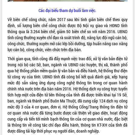
VIDEO
Các đại biểu tham dự buổi làm việc.
Loading the player...
Về biên chế công chức, năm 2017 sau khi tinh giản biên chế theo quy
định, số lượng biên chế công chức được Bộ Nội vụ giao và HĐND tỉnh
Trailer Lễ hội Sầu riêng Đắk Lắk năm
thông qua là 3.264 biên chế, giảm 50 biên chế so với năm 2016. UBND
2026
tỉnh cũng thường xuyên chỉ đạo rà soát trình độ, năng lực đội ngũ cán bộ,
Khám bệnh, cấp phát thuốc miễn phí
công chức, thường xuyên mở các lớp bồi dưỡng, tập huấn nâng cao năng
và tặng quà người dân xã Cư Pui
lực cán bộ, công chức, viên chức trên địa bàn.
Hội nghị UBND tỉnh Đắk Lắk thường kỳ
Thời gian qua, tỉnh cũng đã đẩy mạnh việc trao đổi, xử lý văn bản điện tử
tháng 7/2026
trong nội bộ các Sở, ban, ngành và UBND các huyện, thị xã, thành phố
Lễ truy tặng danh hiệu “Bà Mẹ Việt
qua hệ thống phần mềm quản lý văn bản và điều hành, hệ thống thư điện
ALBUM ẢNH
Nam Anh hùng” và trao Huân chương
tử công vụ của tỉnh. UBND tỉnh đã công bố kết quả đánh giá, xếp hạng
Lao động
mức độ sẵn sàng ứng dụng công nghệ thông tin trong cơ quan hành
chính nhà nước trên địa bàn năm 2016. Hệ thống dịch vụ công trực tuyến
UBND tỉnh Đắk Lắk triển khai nhiệm
tích hợp một cửa điện tử liên thông của tỉnh đã được triển khai tại 19 Sở,
vụ 6 tháng cuối năm 2026
ban, ngành và thành phố Buôn Ma Thuột, đã cung cấp 124 dịch vụ công
Kỳ họp thứ Hai, Hội đồng nhân dân
mức độ 3 của 4 cơ quan, đơn vị. Hệ thống Cổng/Trang thông tin điện tử
tỉnh khóa XI quyết nghị nhiều nội dung
cơ quan nhà nước đã từng bước được cải thiện về giao diện, hoạt động
quan trọng
cung cấp và tiến tới minh bạch thông tin của cơ quan nhà nước, đặc biệt
Bí thư Tỉnh ủy Lương Nguyễn Minh
là thông tin về công tác chỉ đạo điều hành, thông tin KT-XH của tỉnh đã
Triết thăm, tặng quà người có công với
được đăng tải kịp thời phục vụ người dân, doanh nghiệp.
cách mạng
LIÊN KẾT WEB