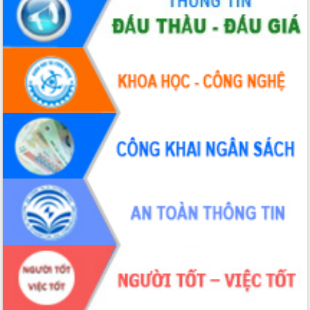
Đẩy mạnh cải cách hành chính, quyết
tâm đạt được mục tiêu tăng trưởng
hai con số trong năm 2026
Tổ chức trang trọng Lễ hội Đền thờ
Lương Văn Chánh năm 2026
Phó Bí thư Tỉnh ủy Đắk Lắk Đỗ Hữu
Huy giữ chức Bí thư Đảng ủy Ủy Ban
Nhân dân tỉnh
Bệnh án điện tử thúc đẩy chuyển đổi
số y tế tại Đắk Lắk
Chuyển đổi số thư viện: Mở rộng
không gian tri thức trong thời đại số
Đánh giá, rút kinh nghiệm công tác tổ
chức diễn tập trước ngày bầu cử
Chương trình “Gặp gỡ hữu nghị –
Friendship Meeting New Year 2026”
Bầu cử Quốc hội và HĐND: Cử tri Đắk
Lắk gửi gắm niềm tin, kỳ vọng vào lá
phiếu
Đắk Lắk sẵn sàng các điều kiện cho