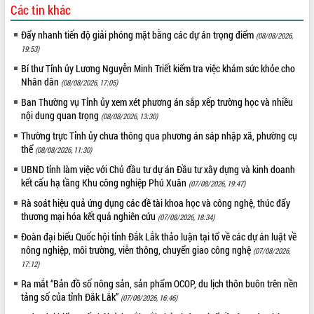
Các tin khác
hiện nhiệm vụ quản lý tài sản công
hàng tuần
Đẩy nhanh tiến độ giải phóng mặt bằng các dự án trọng điểm
(08/08/2026,
Tháo gỡ những vướng mắc, đẩy mạnh
19:53)
công tác cải cách thủ tục hành chính
Bí thư Tỉnh ủy Lương Nguyễn Minh Triết kiểm tra việc khám sức khỏe cho
tại Trung tâm Phục vụ hành chính
Nhân dân
(08/08/2026, 17:05)
công tỉnh
Ban Thường vụ Tỉnh ủy xem xét phương án sắp xếp trường học và nhiều
Đắk Lắk: Tôn vinh 46 giải pháp tại Hội
nội dung quan trọng
(08/08/2026, 13:30)
thi Sáng tạo Kỹ thuật 2024 - 2025
Thường trực Tỉnh ủy chưa thông qua phương án sáp nhập xã, phường cụ
Đắk Lắk rà soát, điều chỉnh Đề án 190
thể
về phát triển nuôi trồng thủy sản
(08/08/2026, 11:30)
Phó Chủ tịch UBND tỉnh Đắk Lắk
UBND tỉnh làm việc với Chủ đầu tư dự án Đầu tư xây dựng và kinh doanh
Trương Công Thái kiểm tra thực địa
kết cấu hạ tầng Khu công nghiệp Phú Xuân
(07/08/2026, 19:47)
Dự án cao tốc Khánh Hòa - Buôn Ma
Rà soát hiệu quả ứng dụng các đề tài khoa học và công nghệ, thúc đẩy
Thuột
thương mại hóa kết quả nghiên cứu
(07/08/2026, 18:34)
Định vị cà phê Việt Nam như một “di
Đoàn đại biểu Quốc hội tỉnh Đắk Lắk thảo luận tại tổ về các dự án luật về
sản sống” trong dòng chảy toàn cầu
nông nghiệp, môi trường, viễn thông, chuyển giao công nghệ
(07/08/2026,
Xây dựng nông thôn mới: Nâng cao đời
17:12)
sống người dân từ những mô hình thiết
Ra mắt “Bản đồ số nông sản, sản phẩm OCOP, du lịch thôn buôn trên nền
thực
tảng số của tỉnh Đắk Lắk”
(07/08/2026, 16:46)
Quyết liệt tháo gỡ vướng mắc, đẩy