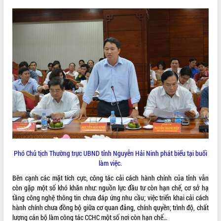
Rà soát, hoàn thiện hệ thống thiết chế
văn hóa, thể thao đáp ứng yêu cầu
phát triển mới
Thường trực HĐND tỉnh Đắk Lắk gặp
THỐNG KÊ TRUY CẬP
mặt Đoàn chuyên gia y tế TP. Hồ Chí
Minh
Hôm nay:
19326
Lễ truy điệu và an táng hài cốt liệt sĩ
Tất cả:
66132440
tại Nghĩa trang Liệt sĩ xã Sơn Hòa
Bàn giải pháp tháo gỡ khó khăn trong
xuất khẩu sầu riêng và triển khai quy
định EUDR
Thứ trưởng Bộ Nông nghiệp và Môi
trường Nguyễn Hoàng Hiệp khảo sát
vùng trồng và doanh nghiệp đóng gói
Phó Chủ tịch Thường trực UBND tỉnh Nguyễn Hải Ninh phát biểu tại buổi
sầu riêng tại Đắk Lắk
làm việc.
Trình diễn nghệ thuật chế biến các
Bên cạnh các mặt tích cực, công tác cải cách hành chính của tỉnh vẫn
món ăn từ sầu riêng
còn gặp một số khó khăn như: nguồn lực đầu tư còn hạn chế, cơ sở hạ
Đắk Lắk công bố Quy hoạch và xúc
tầng công nghệ thông tin chưa đáp ứng nhu cầu; việc triển khai cải cách
tiến đầu tư tỉnh
hành chính chưa đồng bộ giữa cơ quan đảng, chính quyền; trình độ, chất
Ngành cá ngừ Đắk Lắk chủ động thích
lượng cán bộ làm công tác CCHC một số nơi còn hạn chế…