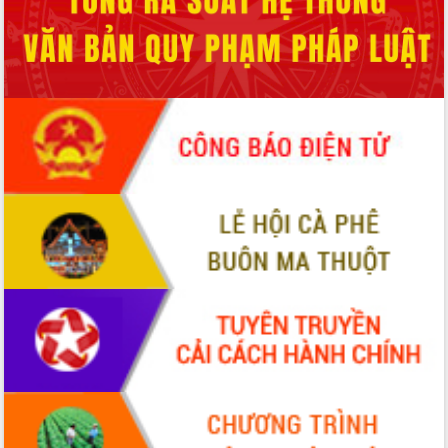
du khách thông qua Hệ thống cơ sở dữ
liệu và Bản đồ số
Tập huấn ứng dụng trí tuệ nhân tạo (AI)
trong thương mại điện tử năm 2026
Đoàn đại biểu Quốc hội tỉnh Đắk Lắk
trao đổi thông tin trước Kỳ họp thứ
nhất, Quốc hội khóa XVI
Quyết liệt cải cách hành chính, khơi
thông nguồn lực phát triển
Nâng cao hiệu lực, hiệu quả HĐND
tỉnh thông qua hiện đại hóa hành chính
Xã Ea Phê gắn cải cách hành chính với
chuyển đổi số
Phó Chủ tịch Thường trực UBND tỉnh
Hồ Thị Nguyên Thảo làm việc tại Trung
tâm Phục vụ hành chính công xã Ea
Phê
Xây dựng nền hành chính số đồng
hành cùng nông dân dân, doanh nghiệp
Giai đoạn 2026-2030, Đắk Lắk phấn