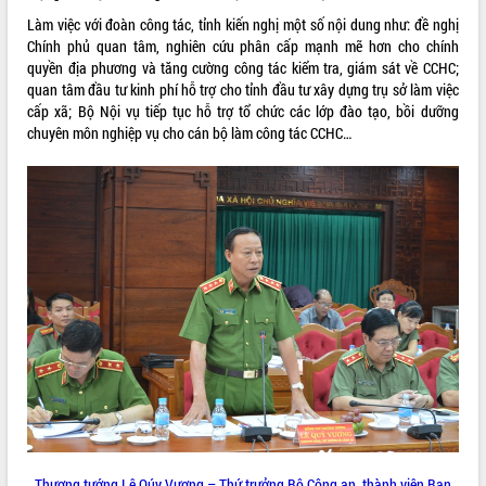
ứng để giữ vững thị trường xuất khẩu
Làm việc với đoàn công tác, tỉnh kiến nghị một số nội dung như: đề nghị
Diễn đàn Kinh tế tư nhân Việt Nam đột
Chính phủ quan tâm, nghiên cứu phân cấp mạnh mẽ hơn cho chính
phá cơ chế - Hợp tác công tư
quyền địa phương và tăng cường công tác kiểm tra, giám sát về CCHC;
Đề án 06 tạo bước ngoặt đột phá trong
quan tâm đầu tư kinh phí hỗ trợ cho tỉnh đầu tư xây dựng trụ sở làm việc
cải cách hành chính tỉnh Đắk Lắk
cấp xã; Bộ Nội vụ tiếp tục hỗ trợ tổ chức các lớp đào tạo, bồi dưỡng
chuyên môn nghiệp vụ cho cán bộ làm công tác CCHC…
Kết nối tour, đẩy mạnh chuyển đổi số
để phát triển du lịch Đắk Lắk
Khởi động Dự án Đầu tư xây dựng hạ
tầng kỹ thuật Cụm công nghiệp Tân
Tiến
Gặp mặt các cơ quan báo chí nhân Kỷ
niệm 101 năm Ngày Báo chí Cách
mạng Việt Nam
Đắk Lắk sơ kết 4 năm triển khai thực
hiện Đề án 06 của Chính phủ
Họp báo thông tin về Hội nghị Công bố
Quy hoạch và Xúc tiến đầu tư tỉnh Đắk
Lắk
Khơi thông điểm nghẽn, đẩy nhanh
giải ngân vốn khắc phục thiên tai
Thượng tướng Lê Qúy Vương – Thứ trưởng Bộ Công an, thành viên Ban