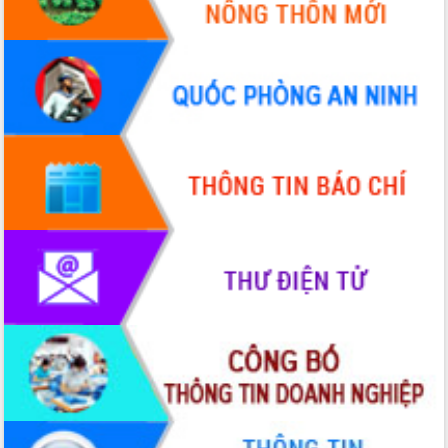
đấu có 77% xã đạt chuẩn nông thôn
mới
Chuyển đổi số 'mở đường' cho nông
nghiệp Đắk Lắk tăng trưởng bứt phá
Triển khai đồng bộ đo đạc, lập hồ sơ
địa chính, hoàn thiện cơ sở dữ liệu đất
đai
Ứng dụng sinh trắc học - Bước tiến
trong hành trình chuyển đổi số tại Đắk
Lắk
Đắk Lắk nâng cao hiệu quả công tác
Đảng từ Sổ tay đảng viên điện tử
Đắk Lắk đẩy mạnh nuôi biển công
nghệ, hướng tới phát triển thủy sản
bền vững
Tập huấn nâng cao năng lực triển khai
chuyển đổi số cho cán bộ, công chức
cấp xã
Đắk Lắk phát động hưởng ứng Ngày
Quyền của người tiêu dùng Việt Nam
2026