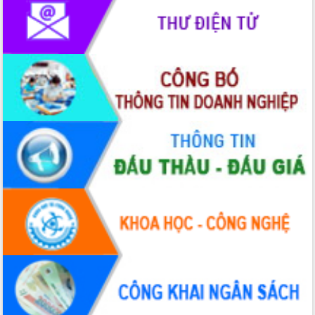
Giai đoạn 2026-2030, Đắk Lắk phấn
đấu có 77% xã đạt chuẩn nông thôn
mới
Chuyển đổi số 'mở đường' cho nông
nghiệp Đắk Lắk tăng trưởng bứt phá
Triển khai đồng bộ đo đạc, lập hồ sơ
địa chính, hoàn thiện cơ sở dữ liệu đất
đai
Ứng dụng sinh trắc học - Bước tiến
trong hành trình chuyển đổi số tại Đắk
Lắk
Đắk Lắk nâng cao hiệu quả công tác
Đảng từ Sổ tay đảng viên điện tử
Đắk Lắk đẩy mạnh nuôi biển công
nghệ, hướng tới phát triển thủy sản
bền vững
Tập huấn nâng cao năng lực triển khai
chuyển đổi số cho cán bộ, công chức
cấp xã
Đắk Lắk phát động hưởng ứng Ngày