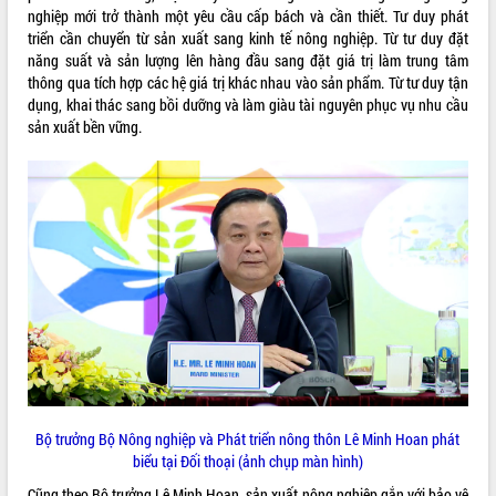
tiến đầu tư tỉnh
nghiệp mới trở thành một yêu cầu cấp bách và cần thiết. Tư duy phát
Ngành cá ngừ Đắk Lắk chủ động thích
triển cần chuyển từ sản xuất sang kinh tế nông nghiệp. Từ tư duy đặt
ứng để giữ vững thị trường xuất khẩu
năng suất và sản lượng lên hàng đầu sang đặt giá trị làm trung tâm
thông qua tích hợp các hệ giá trị khác nhau vào sản phẩm. Từ tư duy tận
Diễn đàn Kinh tế tư nhân Việt Nam đột
dụng, khai thác sang bồi dưỡng và làm giàu tài nguyên phục vụ nhu cầu
phá cơ chế - Hợp tác công tư
sản xuất bền vững.
Đề án 06 tạo bước ngoặt đột phá trong
cải cách hành chính tỉnh Đắk Lắk
Kết nối tour, đẩy mạnh chuyển đổi số
để phát triển du lịch Đắk Lắk
Khởi động Dự án Đầu tư xây dựng hạ
tầng kỹ thuật Cụm công nghiệp Tân
Tiến
Gặp mặt các cơ quan báo chí nhân Kỷ
niệm 101 năm Ngày Báo chí Cách
mạng Việt Nam
Đắk Lắk sơ kết 4 năm triển khai thực
hiện Đề án 06 của Chính phủ
Họp báo thông tin về Hội nghị Công bố
Bộ trưởng Bộ Nông nghiệp và Phát triển nông thôn Lê Minh Hoan phát
Quy hoạch và Xúc tiến đầu tư tỉnh Đắk
biểu tại Đối thoại (ảnh chụp màn hình)
Lắk
Cũng theo Bộ trưởng Lê Minh Hoan, sản xuất nông nghiệp gắn với bảo vệ