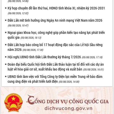
(06/08/2026, 14:06)
Đắk Lắk”
Kỳ họp chuyên đề lần thứ hai, HĐND tỉnh khóa XI, nhiệm kỳ 2026-2031
Tăng cường giám sát, đôn đốc thực
(06/08/2026, 12:02)
hiện nhiệm vụ quản lý tài sản công
hàng tuần
Đắk Lắk mít tinh hưởng ứng Ngày An ninh mạng Việt Nam năm 2026
(06/08/2026, 10:47)
Tháo gỡ những vướng mắc, đẩy mạnh
công tác cải cách thủ tục hành chính
Ngoại giao khoa học, công nghệ góp phần kiến tạo năng lực phát triển
tại Trung tâm Phục vụ hành chính
quốc gia
(05/08/2026, 18:13)
công tỉnh
Đắk Lắk họp báo công bố 17 hoạt động đặc sắc của Lễ hội Sầu riêng
Đắk Lắk: Tôn vinh 46 giải pháp tại Hội
năm 2026
(05/08/2026, 17:30)
thi Sáng tạo Kỹ thuật 2024 - 2025
Hội nghị UBND tỉnh Đắk Lắk thường kỳ tháng 7/2026
(05/08/2026, 17:18)
Đắk Lắk rà soát, điều chỉnh Đề án 190
Đoàn đại biểu Quốc hội tỉnh Đắk Lắk thảo luận tại tổ đối với các dự án
về phát triển nuôi trồng thủy sản
luật về hòa giải cơ sở, xuất khẩu lao động và xuất bản
(05/08/2026, 16:01)
Phó Chủ tịch UBND tỉnh Đắk Lắk
Trương Công Thái kiểm tra thực địa
UBND tỉnh làm việc với Tổng Công ty Điện lực miền Trung về bảo đảm
Dự án cao tốc Khánh Hòa - Buôn Ma
cung ứng điện và phát triển lưới điện
(05/08/2026, 14:00)
Thuột
Định vị cà phê Việt Nam như một “di
sản sống” trong dòng chảy toàn cầu
Xây dựng nông thôn mới: Nâng cao đời
sống người dân từ những mô hình thiết