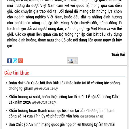
Khơi thông điểm nghẽn, đẩy nhanh
môi trường đã được Việt Nam cam kết với quốc tế; thông qua các diễn
giải ngân vốn khắc phục thiên tai
giả, các chuyên gia trao đổi tại Đối thoại đã mang đến những lựa chọn
HĐND tỉnh thông qua điều chỉnh Quy
cho ngành nông nghiệp Việt Nam, bước đầu đặt ra những định hướng
hoạch tỉnh thời kỳ 2021-2030
cho phát triển nông nghiệp bền vững. Việc chuyển đổi, hành động là
Hội thảo góp ý hồ sơ điều chỉnh quy
trách nhiệm đối với người nông dân, với nông nghiệp Việt Nam và với thế
hoạch tỉnh Đắk Lắk thời kỳ 2021-2030,
giới. Các cơ quan liên quan của Bộ Nông nghiệp cần bắt đầu xây dựng
tầm nhìn đến năm 2050
những định hướng, tham mưu cho Bộ các nội dung liên quan ngay từ bây
Nâng cao hiệu quả hoạt động của các
giờ.
doanh nghiệp nhà nước
Tuấn Hải
Hội nghị triển khai kết nối mạng
In
truyền số liệu chuyên dùng phục vụ cơ
quan Đảng, Nhà nước
Các tin khác
Lễ phát động chuỗi hoạt động chung
tay làm sạch môi trường
Đoàn đại biểu Quốc hội tỉnh Đắk Lắk thảo luận tại tổ về công tác phòng,
chống tội phạm
(06/08/2026, 18:32)
Xã Ea Kar bước chuyển mình trong
công tác cải cách hành chính mô hình
Khẩn trương rà soát, hoàn thiện công tác tổ chức Lễ hội Sầu riêng Đắk
mới
Lắk năm 2026
(06/08/2026, 18:27)
UBND tỉnh họp báo định kỳ tháng 4
Khẩn trương hoàn thành các mục tiêu còn lại của Chương trình hành
năm 2026
động số 14 của Tỉnh ủy về phát triển văn hóa
(06/08/2026, 17:30)
Hội thảo khoa học “Giải pháp thúc đẩy
Ban Chỉ đạo An ninh mạng quốc gia họp phiên thường kỳ lần thứ hai
phát triển nền kinh tế xanh tại tỉnh