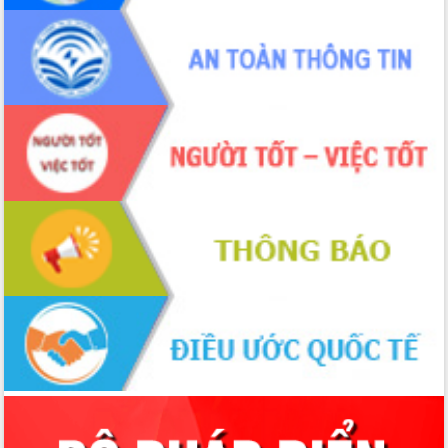
Quyền của người tiêu dùng Việt Nam
2026
Đẩy mạnh cải cách hành chính, quyết
tâm đạt được mục tiêu tăng trưởng
hai con số trong năm 2026
Tổ chức trang trọng Lễ hội Đền thờ
Lương Văn Chánh năm 2026
Phó Bí thư Tỉnh ủy Đắk Lắk Đỗ Hữu
Huy giữ chức Bí thư Đảng ủy Ủy Ban
Nhân dân tỉnh
Bệnh án điện tử thúc đẩy chuyển đổi
số y tế tại Đắk Lắk
Chuyển đổi số thư viện: Mở rộng
không gian tri thức trong thời đại số
Đánh giá, rút kinh nghiệm công tác tổ
chức diễn tập trước ngày bầu cử
Chương trình “Gặp gỡ hữu nghị –
Friendship Meeting New Year 2026”
Bầu cử Quốc hội và HĐND: Cử tri Đắk
Lắk gửi gắm niềm tin, kỳ vọng vào lá