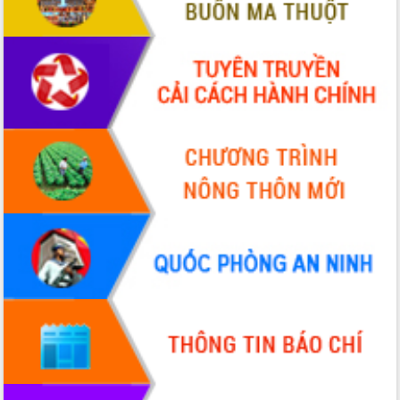
cho trạm y tế cấp xã
Du lịch Đắk Lắk nâng tầm trải nghiệm
du khách thông qua Hệ thống cơ sở dữ
liệu và Bản đồ số
Tập huấn ứng dụng trí tuệ nhân tạo (AI)
trong thương mại điện tử năm 2026
Đoàn đại biểu Quốc hội tỉnh Đắk Lắk
trao đổi thông tin trước Kỳ họp thứ
nhất, Quốc hội khóa XVI
Quyết liệt cải cách hành chính, khơi
thông nguồn lực phát triển
Nâng cao hiệu lực, hiệu quả HĐND
tỉnh thông qua hiện đại hóa hành chính
Xã Ea Phê gắn cải cách hành chính với
chuyển đổi số
Phó Chủ tịch Thường trực UBND tỉnh
Hồ Thị Nguyên Thảo làm việc tại Trung
tâm Phục vụ hành chính công xã Ea
Phê
Xây dựng nền hành chính số đồng
hành cùng nông dân dân, doanh nghiệp