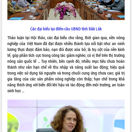
VIDEO
Các đại biểu tại điểm cầu UBND tỉnh Đắk Lắk
Thảo luận tại Hội thảo, các đại biểu cho rằng, thời gian qua, nền nông
nghiệp của Việt Nam đã đạt được nhiều thành tựu nổi bật như: an ninh
lương thực được đảm bảo, nạn đói được xóa bỏ; là trụ cột của nền kinh
tế, góp phần tích cực trong công tác giảm nghèo; có vị thế trên thị trường
nông sản quốc tế … Tuy nhiên, bên cạnh đó, nhiều mục tiêu chưa hoàn
Hội nghị UBND tỉnh Đắk Lắk thường kỳ
thành như vẫn hạn chế về thu nhập và năng suất lao động; hiệu quả
tháng 7/2026
trong việc sử dụng tài nguyên và trong chuỗi cung ứng chưa cao; giá trị
gia tăng của các sản phẩm nông nghiệp còn thấp; hạn chế trong khả
Lễ truy tặng danh hiệu “Bà Mẹ Việt
năng thích ứng với biến đổi khí hậu và tác động đến môi trường, an toàn
Nam Anh hùng” và trao Huân chương
sinh học …
Lao động
UBND tỉnh Đắk Lắk triển khai nhiệm
vụ 6 tháng cuối năm 2026
ALBUM ẢNH
Kỳ họp thứ Hai, Hội đồng nhân dân
tỉnh khóa XI quyết nghị nhiều nội dung
quan trọng
Bí thư Tỉnh ủy Lương Nguyễn Minh