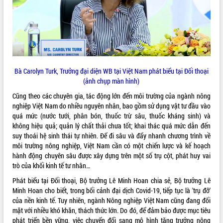
Triết thăm, tặng quà người có công với
cách mạng
Rà soát, hoàn thiện hệ thống thiết chế
văn hóa, thể thao đáp ứng yêu cầu
phát triển mới
Thường trực HĐND tỉnh Đắk Lắk gặp
LIÊN KẾT WEB
Bà Carolyn Turk, Trưởng đại diện WB tại Việt Nam phát biểu tại Đối thoại
mặt Đoàn chuyên gia y tế TP. Hồ Chí
(ảnh chụp màn hình)
Minh
Cũng theo các chuyên gia, tác động lớn đến môi trường của ngành nông
Lễ truy điệu và an táng hài cốt liệt sĩ
nghiệp Việt Nam do nhiều nguyên nhân, bao gồm sử dụng vật tư đầu vào
tại Nghĩa trang Liệt sĩ xã Sơn Hòa
THỐNG KÊ TRUY CẬP
quá mức (nước tưới, phân bón, thuốc trừ sâu, thuốc kháng sinh) và
Bàn giải pháp tháo gỡ khó khăn trong
không hiệu quả; quản lý chất thải chưa tốt; khai thác quá mức dẫn đến
xuất khẩu sầu riêng và triển khai quy
Hôm nay:
10484
suy thoái hệ sinh thái tự nhiên. Để đi sâu và đẩy nhanh chương trình về
định EUDR
Tất cả:
66023224
môi trường nông nghiệp, Việt Nam cần có một chiến lược và kế hoạch
Thứ trưởng Bộ Nông nghiệp và Môi
hành động chuyên sâu được xây dựng trên một số trụ cột, phát huy vai
trường Nguyễn Hoàng Hiệp khảo sát
trò của khối kinh tế tư nhân…
vùng trồng và doanh nghiệp đóng gói
Phát biểu tại Đối thoại, Bộ trưởng Lê Minh Hoan chia sẻ, Bộ trưởng Lê
sầu riêng tại Đắk Lắk
Minh Hoan cho biết, trong bối cảnh đại dịch Covid-19, tiếp tục là 'trụ đỡ'
Trình diễn nghệ thuật chế biến các
của nền kinh tế. Tuy nhiên, ngành Nông nghiệp Việt Nam cũng đang đối
món ăn từ sầu riêng
mặt với nhiều khó khăn, thách thức lớn. Do đó, để đảm bảo được mục tiêu
Đắk Lắk công bố Quy hoạch và xúc
phát triển bền vững, việc chuyển đổi sang mô hình tăng trưởng nông