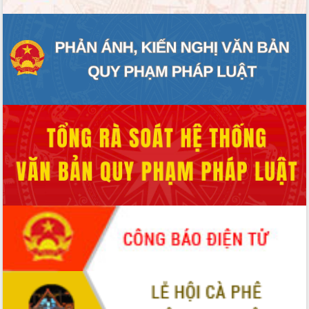
thực
Quyết liệt tháo gỡ vướng mắc, đẩy
nhanh tiến độ các dự án trọng điểm
trong Khu kinh tế Nam Phú Yên
Hòn Yến phát triển du lịch gắn với bảo
tồn biển
Lấy ý kiến điều chỉnh Quy hoạch tỉnh
Đắk Lắk thời kỳ 2021-2030, tầm nhìn
đến năm 2050
Phát động chiến dịch 30 ngày đêm
giải phóng mặt bằng Tuyến đường bộ
ven biển
Đắk Lắk nỗ lực thúc đẩy tăng trưởng
kinh tế từ 10% trở lên trong Quý
II/2026
Đắk Lắk ký kết thỏa thuận hợp tác về
chuyển đổi số giai đoạn 2026 – 2030
với Tập đoàn Bưu chính Viễn thông
Việt Nam
Thứ trưởng Bộ Y tế làm việc với tỉnh
Đắk Lắk về phát triển nhân lực y tế