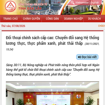
|
Vietnamese
English
TRANG CHỦ
CHÍNH QUYỀN
CÔNG DÂN
DOANH NGHIỆP
DU KHÁCH
Thứ sáu, 07/08/2026
CHÀO MỪNG ĐẾN VỚI
GIỚI THIỆU
Đối thoại chính sách cấp cao: Chuyển đổi sang Hệ thống
lương thực, thực phẩm xanh, phát thải thấp
(30/11/2021,
LÃNH ĐẠO UBND TỈNH
15:24)
TIN TỨC SỰ KIỆN
Đọc bài viết
SỞ, BAN, NGÀNH
Sáng 30/11, Bộ Nông nghiệp và Phát triển nông thôn phối hợp với Ngân
hàng thế giới tổ chức Đối thoại chính sách cấp cao “Chuyển đổi sang Hệ
UBND CÁC XÃ, PHƯỜNG
thống lương thực, thực phẩm xanh, phát thải thấp”.
THÔNG TIN CHỈ ĐẠO ĐIỀU HÀNH
HỆ THỐNG VĂN BẢN
VĂN BẢN HĐND TỈNH