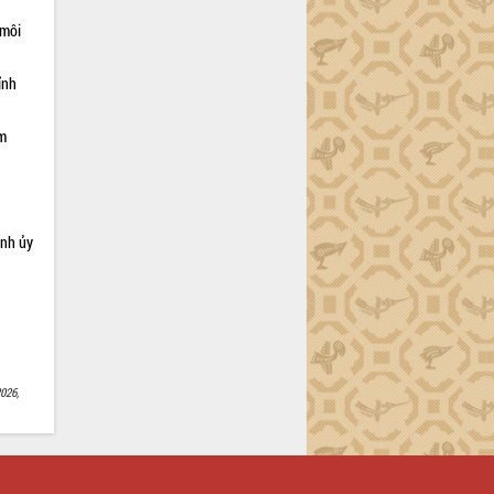
 môi
ỉnh
ạm
ỉnh ủy
026,