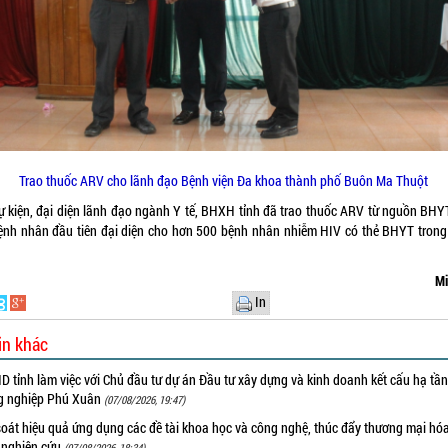
Trao thuốc ARV cho lãnh đạo Bệnh viện Đa khoa thành phố Buôn Ma Thuột
sự kiện, đại diện lãnh đạo ngành Y tế, BHXH tỉnh đã trao thuốc ARV từ nguồn BHY
ệnh nhân đầu tiên đại diện cho hơn 500 bệnh nhân nhiễm HIV có thẻ BHYT trong
Mi
In
in khác
 tỉnh làm việc với Chủ đầu tư dự án Đầu tư xây dựng và kinh doanh kết cấu hạ tầ
g nghiệp Phú Xuân
(07/08/2026, 19:47)
oát hiệu quả ứng dụng các đề tài khoa học và công nghệ, thúc đẩy thương mại hóa
 nghiên cứu
(07/08/2026, 18:34)