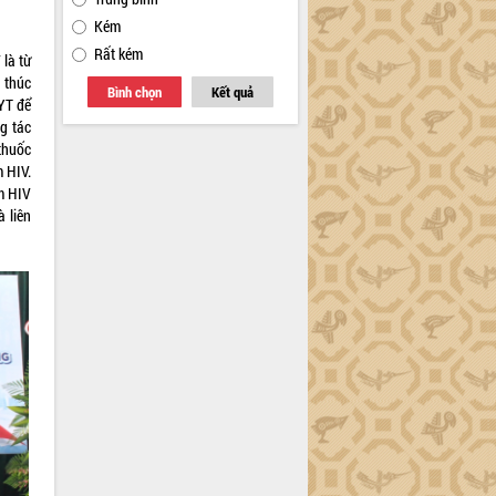
Kém
Rất kém
 là từ
 thúc
Bình chọn
Kết quả
YT để
g tác
thuốc
 HIV.
m HIV
à liên