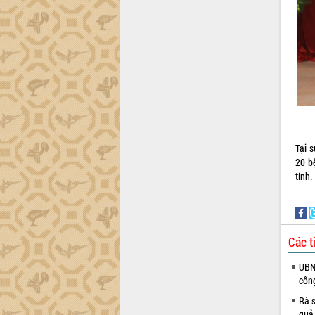
tiến đầu tư tỉnh
Ngành cá ngừ Đắk Lắk chủ động thích
ứng để giữ vững thị trường xuất khẩu
Diễn đàn Kinh tế tư nhân Việt Nam đột
phá cơ chế - Hợp tác công tư
Đề án 06 tạo bước ngoặt đột phá trong
cải cách hành chính tỉnh Đắk Lắk
Kết nối tour, đẩy mạnh chuyển đổi số
để phát triển du lịch Đắk Lắk
Khởi động Dự án Đầu tư xây dựng hạ
Tại 
tầng kỹ thuật Cụm công nghiệp Tân
20 b
Tiến
tỉnh.
Gặp mặt các cơ quan báo chí nhân Kỷ
niệm 101 năm Ngày Báo chí Cách
mạng Việt Nam
Đắk Lắk sơ kết 4 năm triển khai thực
Các t
hiện Đề án 06 của Chính phủ
UBND
Họp báo thông tin về Hội nghị Công bố
côn
Quy hoạch và Xúc tiến đầu tư tỉnh Đắk
Lắk
Rà s
quả