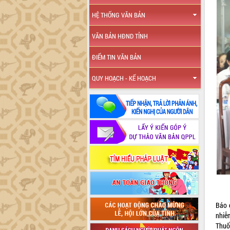
HỆ THỐNG VĂN BẢN
VĂN BẢN HĐND TỈNH
ĐIỂM TIN VĂN BẢN
QUY HOẠCH - KẾ HOẠCH
Báo 
nhiễ
Thuố