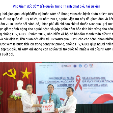
Phó Giám đốc Sở Y tế Nguyễn Trung Thành phát biểu tại sự kiện
 thời gian qua, chi phí điều trị thuốc ARV để kháng virus cho bệnh nhân nhiễm HIV
n tài trợ quốc tế. Tuy nhiên, từ năm 2017, nguồn viện trợ này đã giảm dần và kết
năm 2018. Trước bối cảnh đó, Chính phủ đã chỉ đạo chi trả thuốc ARV qua Quỹ BH
 tục giảm gánh nặng cho người bệnh và góp phần đảm bảo tính bền vững cho côn
g chống HIV/AIDS. Từ năm 2019, Bảo hiểm xã hội sẽ bắt đầu thanh toán điều trị 
và các dịch vụ liên quan đến điều trị HIV/AIDS qua BHYT cho các bệnh nhân nhiễm
được xem là bước tiến lớn trong công tác phòng, chống HIV/AIDS, giúp người nhiễ
tiếp tục điều trị ARV khi không còn nguồn tài trợ quốc tế, nhất là khi điều trị ARV l
à suốt đời.