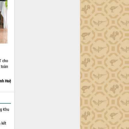
T cho
 toàn
nh Huệ
ng Khu
 kết