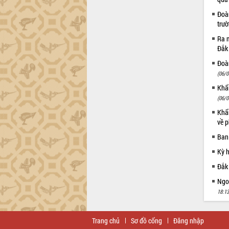
Khơi thông điểm nghẽn, đẩy nhanh
giải ngân vốn khắc phục thiên tai
Đoàn
HĐND tỉnh thông qua điều chỉnh Quy
trư
hoạch tỉnh thời kỳ 2021-2030
Ra m
Hội thảo góp ý hồ sơ điều chỉnh quy
Đắk
hoạch tỉnh Đắk Lắk thời kỳ 2021-2030,
Đoàn
tầm nhìn đến năm 2050
(06/0
Nâng cao hiệu quả hoạt động của các
Khẩn
doanh nghiệp nhà nước
(06/0
Hội nghị triển khai kết nối mạng
Khẩn
truyền số liệu chuyên dùng phục vụ cơ
về p
quan Đảng, Nhà nước
Lễ phát động chuỗi hoạt động chung
Ban
tay làm sạch môi trường
Kỳ 
Xã Ea Kar bước chuyển mình trong
Đắk
công tác cải cách hành chính mô hình
mới
Ngoạ
UBND tỉnh họp báo định kỳ tháng 4
18:13
năm 2026
Hội thảo khoa học “Giải pháp thúc đẩy
Trang chủ
Sơ đồ cổng
Đăng nhập
phát triển nền kinh tế xanh tại tỉnh