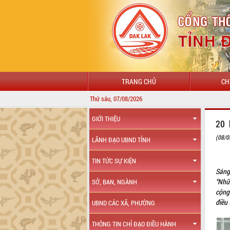
TRANG CHỦ
CH
Thứ sáu, 07/08/2026
GIỚI THIỆU
20 
(08/0
LÃNH ĐẠO UBND TỈNH
TIN TỨC SỰ KIỆN
Sáng
“Nhữ
SỞ, BAN, NGÀNH
cộng
điều 
UBND CÁC XÃ, PHƯỜNG
THÔNG TIN CHỈ ĐẠO ĐIỀU HÀNH