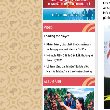
HIV 
41% 
HIV 
gánh 
VIDEO
Loading the player...
Khám bệnh, cấp phát thuốc miễn phí
và tặng quà người dân xã Cư Pui
Hội nghị UBND tỉnh Đắk Lắk thường kỳ
tháng 7/2026
Lễ truy tặng danh hiệu “Bà Mẹ Việt
Nam Anh hùng” và trao Huân chương
Lao động
ALBUM ẢNH
UBND tỉnh Đắk Lắk triển khai nhiệm
vụ 6 tháng cuối năm 2026
Kỳ họp thứ Hai, Hội đồng nhân dân
tỉnh khóa XI quyết nghị nhiều nội dung
quan trọng
Bí thư Tỉnh ủy Lương Nguyễn Minh