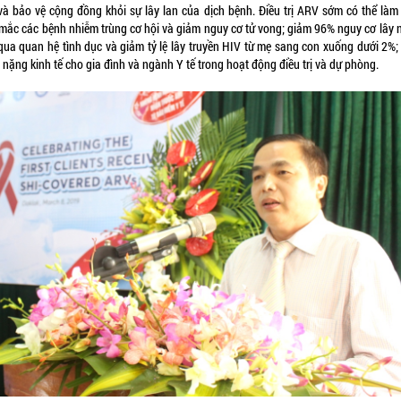
và bảo vệ cộng đồng khỏi sự lây lan của dịch bệnh. Điều trị ARV sớm có thể làm
mắc các bệnh nhiễm trùng cơ hội và giảm nguy cơ tử vong; giảm 96% nguy cơ lây 
qua quan hệ tình dục và giảm tỷ lệ lây truyền HIV từ mẹ sang con xuống dưới 2%;
nặng kinh tế cho gia đình và ngành Y tế trong hoạt động điều trị và dự phòng.