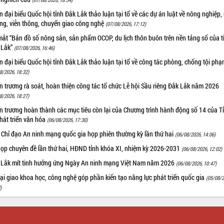
 đại biểu Quốc hội tỉnh Đắk Lắk thảo luận tại tổ về các dự án luật về nông nghiệp,
ờng, viễn thông, chuyển giao công nghệ
(07/08/2026, 17:12)
ắt “Bản đồ số nông sản, sản phẩm OCOP, du lịch thôn buôn trên nền tảng số của t
 Lắk”
(07/08/2026, 16:46)
 đại biểu Quốc hội tỉnh Đắk Lắk thảo luận tại tổ về công tác phòng, chống tội ph
8/2026, 18:32)
 trương rà soát, hoàn thiện công tác tổ chức Lễ hội Sầu riêng Đắk Lắk năm 2026
8/2026, 18:27)
 trương hoàn thành các mục tiêu còn lại của Chương trình hành động số 14 của T
hát triển văn hóa
(06/08/2026, 17:30)
 Chỉ đạo An ninh mạng quốc gia họp phiên thường kỳ lần thứ hai
(06/08/2026, 14:06)
họp chuyên đề lần thứ hai, HĐND tỉnh khóa XI, nhiệm kỳ 2026-2031
(06/08/2026, 12:02)
 Lắk mít tinh hưởng ứng Ngày An ninh mạng Việt Nam năm 2026
(06/08/2026, 10:47)
i giao khoa học, công nghệ góp phần kiến tạo năng lực phát triển quốc gia
(05/08/2
)