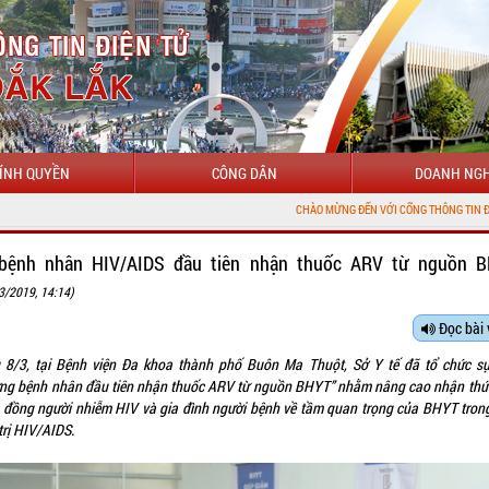
ÍNH QUYỀN
CÔNG DÂN
DOANH NGH
CHÀO MỪNG ĐẾN VỚI CỔNG THÔNG TIN ĐIỆN TỬ TỈNH ĐẮK LẮ
bệnh nhân HIV/AIDS đầu tiên nhận thuốc ARV từ nguồn 
3/2019, 14:14)
Đọc bài 
 8/3, tại Bệnh viện Đa khoa thành phố Buôn Ma Thuột, Sở Y tế đã tổ chức sự
ng bệnh nhân đầu tiên nhận thuốc ARV từ nguồn BHYT” nhằm nâng cao nhận thứ
 đồng người nhiễm HIV và gia đình người bệnh về tầm quan trọng của BHYT trong
trị HIV/AIDS.