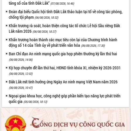
tảng số của tỉnh Đắk Lắk”
(07/08/2026, 16:46)
Đoàn đại biểu Quốc hội tỉnh Đắk Lắk thảo luận tại tổ về công tác phòng,
chống tội phạm
(06/08/2026, 18:32)
Khẩn trương rà soát, hoàn thiện công tác tổ chức Lễ hội Sầu riêng Đắk
Lắk năm 2026
(06/08/2026, 18:27)
Khẩn trương hoàn thành các mục tiêu còn lại của Chương trình hành
động số 14 của Tỉnh ủy về phát triển văn hóa
(06/08/2026, 17:30)
Ban Chỉ đạo An ninh mạng quốc gia họp phiên thường kỳ lần thứ hai
(06/08/2026, 14:06)
Kỳ họp chuyên đề lần thứ hai, HĐND tỉnh khóa XI, nhiệm kỳ 2026-2031
(06/08/2026, 12:02)
Đắk Lắk mít tinh hưởng ứng Ngày An ninh mạng Việt Nam năm 2026
(06/08/2026, 10:47)
Ngoại giao khoa học, công nghệ góp phần kiến tạo năng lực phát triển
quốc gia
(05/08/2026, 18:13)