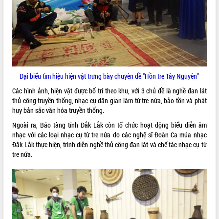
VIDEO
Không có file video nào để phát.
ALBUM ẢNH
Đại biểu tìm hiệu hiện vật trưng bày chuyên đề “Hồn tre Tây Nguyên”
Các hình ảnh, hiện vật được bố trí theo khu, với 3 chủ đề là nghề đan lát
thủ công truyền thống, nhạc cụ dân gian làm từ tre nứa, bảo tồn và phát
huy bản sắc văn hóa truyền thống.
Ngoài ra, Bảo tàng tỉnh Đắk Lắk còn tổ chức hoạt động biểu diễn âm
nhạc với các loại nhạc cụ từ tre nứa do các nghệ sĩ Đoàn Ca múa nhạc
Đắk Lắk thực hiện, trình diễn nghề thủ công đan lát và chế tác nhạc cụ từ
LIÊN KẾT WEB
tre nứa.
THỐNG KÊ TRUY CẬP
Hôm nay:
20779