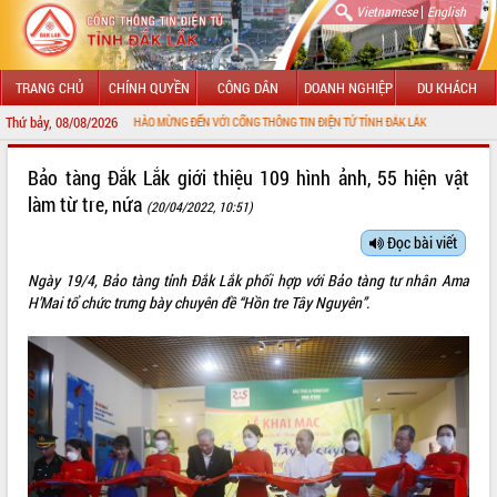
|
Vietnamese
English
TRANG CHỦ
CHÍNH QUYỀN
CÔNG DÂN
DOANH NGHIỆP
DU KHÁCH
Thứ bảy, 08/08/2026
CHÀO MỪNG ĐẾN VỚI CỔNG THÔNG TIN ĐIỆN TỬ TỈNH ĐẮK LẮK
GIỚI THIỆU
Bảo tàng Đắk Lắk giới thiệu 109 hình ảnh, 55 hiện vật
làm từ tre, nứa
(20/04/2022, 10:51)
LÃNH ĐẠO UBND TỈNH
Đọc bài viết
TIN TỨC SỰ KIỆN
Ngày 19/4, Bảo tàng tỉnh Đắk Lắk phối hợp với Bảo tàng tư nhân Ama
SỞ, BAN, NGÀNH
H’Mai tổ chức trưng bày chuyên đề “Hồn tre Tây Nguyên”.
UBND CÁC XÃ, PHƯỜNG
THÔNG TIN CHỈ ĐẠO ĐIỀU HÀNH
HỆ THỐNG VĂN BẢN
VĂN BẢN HĐND TỈNH