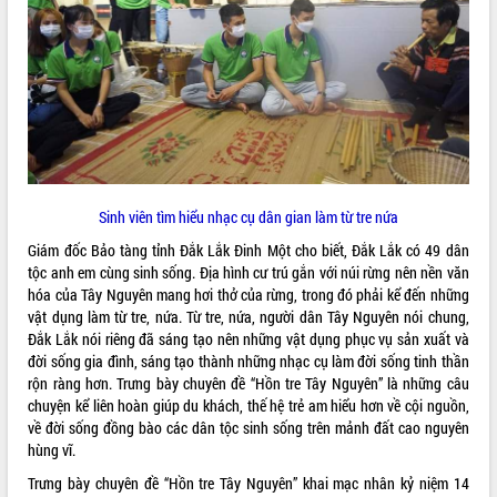
Tất cả:
66066102
Sinh viên tìm hiểu nhạc cụ dân gian làm từ tre nứa
Giám đốc Bảo tàng tỉnh Đắk Lắk Đinh Một cho biết, Đắk Lắk có 49 dân
tộc anh em cùng sinh sống. Địa hình cư trú gắn với núi rừng nên nền văn
hóa của Tây Nguyên mang hơi thở của rừng, trong đó phải kể đến những
vật dụng làm từ tre, nứa. Từ tre, nứa, người dân Tây Nguyên nói chung,
Đắk Lắk nói riêng đã sáng tạo nên những vật dụng phục vụ sản xuất và
đời sống gia đình, sáng tạo thành những nhạc cụ làm đời sống tinh thần
rộn ràng hơn. Trưng bày chuyên đề “Hồn tre Tây Nguyên” là những câu
chuyện kể liên hoàn giúp du khách, thế hệ trẻ am hiểu hơn về cội nguồn,
về đời sống đồng bào các dân tộc sinh sống trên mảnh đất cao nguyên
hùng vĩ.
Trưng bày chuyên đề “Hồn tre Tây Nguyên” khai mạc nhân kỷ niệm 14