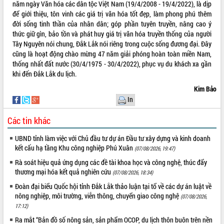
năm ngày Văn hóa các dân tộc Việt Nam (19/4/2008 - 19/4/2022), là dịp
để giới thiệu, tôn vinh các giá trị văn hóa tốt đẹp, làm phong phú thêm
đời sống tinh thần của nhân dân; góp phần tuyên truyền, nâng cao ý
thức giữ gìn, bảo tồn và phát huy giá trị văn hóa truyền thống của người
Tây Nguyên nói chung, Đắk Lắk nói riêng trong cuộc sống đương đại. Đây
cũng là hoạt động chào mừng 47 năm giải phóng hoàn toàn miền Nam,
thống nhất đất nước (30/4/1975 - 30/4/2022), phục vụ du khách xa gần
khi đến Đắk Lắk du lịch.
Kim Bảo
In
Các tin khác
UBND tỉnh làm việc với Chủ đầu tư dự án Đầu tư xây dựng và kinh doanh
kết cấu hạ tầng Khu công nghiệp Phú Xuân
(07/08/2026, 19:47)
Rà soát hiệu quả ứng dụng các đề tài khoa học và công nghệ, thúc đẩy
thương mại hóa kết quả nghiên cứu
(07/08/2026, 18:34)
Đoàn đại biểu Quốc hội tỉnh Đắk Lắk thảo luận tại tổ về các dự án luật về
nông nghiệp, môi trường, viễn thông, chuyển giao công nghệ
(07/08/2026,
17:12)
Ra mắt “Bản đồ số nông sản, sản phẩm OCOP, du lịch thôn buôn trên nền