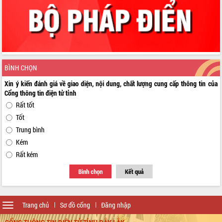
BÌNH CHỌN
Xin ý kiến đánh giá về giao diện, nội dung, chất lượng cung cấp thông tin của
Cổng thông tin điện tử tỉnh
Rất tốt
Tốt
Trung bình
Kém
Rất kém
Bình chọn
Kết quả
Toggle
Trang chủ
Sơ đồ cổng
Đăng nhập
navigation