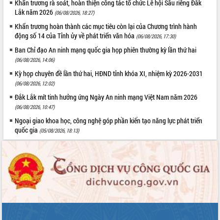
Khẩn trương rà soát, hoàn thiện công tác tổ chức Lễ hội Sầu riêng Đắk
Tập huấn ứng dụng trí tuệ nhân tạo (AI)
Lắk năm 2026
(06/08/2026, 18:27)
trong thương mại điện tử năm 2026
Khẩn trương hoàn thành các mục tiêu còn lại của Chương trình hành
Đoàn đại biểu Quốc hội tỉnh Đắk Lắk
động số 14 của Tỉnh ủy về phát triển văn hóa
(06/08/2026, 17:30)
trao đổi thông tin trước Kỳ họp thứ
nhất, Quốc hội khóa XVI
Ban Chỉ đạo An ninh mạng quốc gia họp phiên thường kỳ lần thứ hai
Quyết liệt cải cách hành chính, khơi
(06/08/2026, 14:06)
thông nguồn lực phát triển
Kỳ họp chuyên đề lần thứ hai, HĐND tỉnh khóa XI, nhiệm kỳ 2026-2031
Nâng cao hiệu lực, hiệu quả HĐND
(06/08/2026, 12:02)
tỉnh thông qua hiện đại hóa hành chính
Đắk Lắk mít tinh hưởng ứng Ngày An ninh mạng Việt Nam năm 2026
Xã Ea Phê gắn cải cách hành chính với
(06/08/2026, 10:47)
chuyển đổi số
Ngoại giao khoa học, công nghệ góp phần kiến tạo năng lực phát triển
Phó Chủ tịch Thường trực UBND tỉnh
quốc gia
(05/08/2026, 18:13)
Hồ Thị Nguyên Thảo làm việc tại Trung
tâm Phục vụ hành chính công xã Ea
Phê
Xây dựng nền hành chính số đồng
hành cùng nông dân dân, doanh nghiệp
Giai đoạn 2026-2030, Đắk Lắk phấn
đấu có 77% xã đạt chuẩn nông thôn
mới