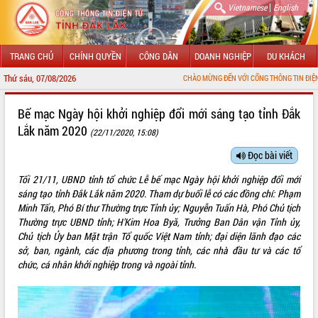
|
Vietnamese
English
TRANG CHỦ
CHÍNH QUYỀN
CÔNG DÂN
DOANH NGHIỆP
DU KHÁCH
Thứ sáu, 07/08/2026
CHÀO MỪNG ĐẾN VỚI CỔNG THÔNG TIN ĐIỆN TỬ TỈNH ĐẮK LẮ
GIỚI THIỆU
Bế mạc Ngày hội khởi nghiệp đổi mới sáng tạo tỉnh Đắk
Lắk năm 2020
(22/11/2020, 15:08)
LÃNH ĐẠO UBND TỈNH
Đọc bài viết
TIN TỨC SỰ KIỆN
Tối 21/11, UBND tỉnh tổ chức Lễ bế mạc Ngày hội khởi nghiệp đổi mới
SỞ, BAN, NGÀNH
sáng tạo tỉnh Đắk Lắk năm 2020. Tham dự buổi lễ có các đồng chí: Phạm
Minh Tấn, Phó Bí thư Thường trực Tỉnh ủy; Nguyễn Tuấn Hà, Phó Chủ tịch
UBND CÁC XÃ, PHƯỜNG
Thường trực UBND tỉnh; H'Kim Hoa Byă, Trưởng Ban Dân vận Tỉnh ủy,
Chủ tịch Ủy ban Mặt trận Tổ quốc Việt Nam tỉnh; đại diện lãnh đạo các
sở, ban, ngành, các địa phương trong tỉnh, các nhà đầu tư và các tổ
THÔNG TIN CHỈ ĐẠO ĐIỀU HÀNH
chức, cá nhân khởi nghiệp trong và ngoài tỉnh.
HỆ THỐNG VĂN BẢN
VĂN BẢN HĐND TỈNH