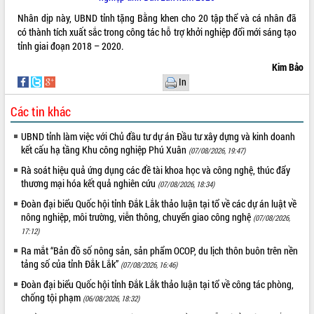
Hòn Yến phát triển du lịch gắn với bảo
Nhân dịp này, UBND tỉnh tặng Bằng khen cho 20 tập thể và cá nhân đã
tồn biển
có thành tích xuất sắc trong công tác hỗ trợ khởi nghiệp đổi mới sáng tạo
Lấy ý kiến điều chỉnh Quy hoạch tỉnh
tỉnh giai đoạn 2018 – 2020.
Đắk Lắk thời kỳ 2021-2030, tầm nhìn
đến năm 2050
Kim Bảo
Phát động chiến dịch 30 ngày đêm
In
giải phóng mặt bằng Tuyến đường bộ
ven biển
Các tin khác
Đắk Lắk nỗ lực thúc đẩy tăng trưởng
UBND tỉnh làm việc với Chủ đầu tư dự án Đầu tư xây dựng và kinh doanh
kinh tế từ 10% trở lên trong Quý
kết cấu hạ tầng Khu công nghiệp Phú Xuân
(07/08/2026, 19:47)
II/2026
Rà soát hiệu quả ứng dụng các đề tài khoa học và công nghệ, thúc đẩy
Đắk Lắk ký kết thỏa thuận hợp tác về
thương mại hóa kết quả nghiên cứu
(07/08/2026, 18:34)
chuyển đổi số giai đoạn 2026 – 2030
với Tập đoàn Bưu chính Viễn thông
Đoàn đại biểu Quốc hội tỉnh Đắk Lắk thảo luận tại tổ về các dự án luật về
Việt Nam
nông nghiệp, môi trường, viễn thông, chuyển giao công nghệ
(07/08/2026,
Thứ trưởng Bộ Y tế làm việc với tỉnh
17:12)
Đắk Lắk về phát triển nhân lực y tế
Ra mắt “Bản đồ số nông sản, sản phẩm OCOP, du lịch thôn buôn trên nền
cho trạm y tế cấp xã
tảng số của tỉnh Đắk Lắk”
(07/08/2026, 16:46)
Du lịch Đắk Lắk nâng tầm trải nghiệm
Đoàn đại biểu Quốc hội tỉnh Đắk Lắk thảo luận tại tổ về công tác phòng,
du khách thông qua Hệ thống cơ sở dữ
chống tội phạm
(06/08/2026, 18:32)
liệu và Bản đồ số