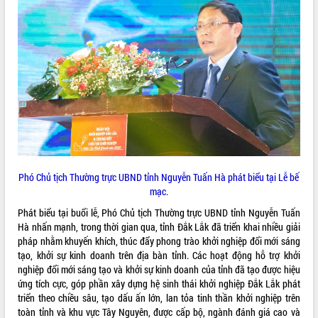
ĐIỂM TIN VĂN BẢN
QUY HOẠCH - KẾ HOẠCH
Phó Chủ tịch Thường trực UBND tỉnh Nguyễn Tuấn Hà phát biểu tại Lễ bế
mạc.
Phát biểu tại buổi lễ, Phó Chủ tịch Thường trực UBND tỉnh Nguyễn Tuấn
Hà nhấn mạnh, trong thời gian qua, tỉnh Đắk Lắk đã triển khai nhiều giải
pháp nhằm khuyến khích, thúc đẩy phong trào khởi nghiệp đổi mới sáng
tạo, khởi sự kinh doanh trên địa bàn tỉnh. Các hoạt động hỗ trợ khởi
nghiệp đổi mới sáng tạo và khởi sự kinh doanh của tỉnh đã tạo được hiệu
ứng tích cực, góp phần xây dựng hệ sinh thái khởi nghiệp Đắk Lắk phát
triển theo chiều sâu, tạo dấu ấn lớn, lan tỏa tinh thần khởi nghiệp trên
toàn tỉnh và khu vực Tây Nguyên, được cấp bộ, ngành đánh giá cao và