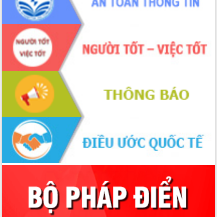
chúc mừng các bệnh viện nhân Ngày
Thầy thuốc Việt Nam
Rộn ràng lễ hội truyền thống Sông
nước Đà Nông lần thứ I năm 2026
Kỳ họp Chuyên đề lần thứ Năm, HĐND
tỉnh Đắk Lắk thông qua các nghị quyết
quan trọng
Thống nhất danh sách giới thiệu ứng
cử đại biểu Quốc hội khoá XVI và đại
biểu HĐND tỉnh Đắk Lắk, nhiệm kỳ
2026-2031
Phát động hai phong trào thi đua quan
trọng trong kỷ nguyên mới
Hội nghị lần thứ tư Ban Chỉ đạo công
tác bầu cử tỉnh Đắk Lắk
Hội nghị Báo cáo viên Trung ương
tháng 01/2026
Phó Thủ tướng Hồ Quốc Dũng đánh giá
cao kết quả Chiến dịch Quang Trung
tại Đắk Lắk