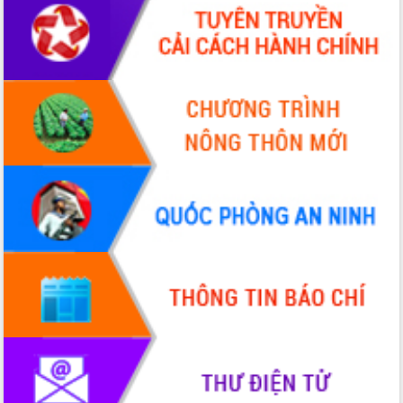
hai con số trong năm 2026
Tổ chức trang trọng Lễ hội Đền thờ
Lương Văn Chánh năm 2026
Phó Bí thư Tỉnh ủy Đắk Lắk Đỗ Hữu
Huy giữ chức Bí thư Đảng ủy Ủy Ban
Nhân dân tỉnh
Bệnh án điện tử thúc đẩy chuyển đổi
số y tế tại Đắk Lắk
Chuyển đổi số thư viện: Mở rộng
không gian tri thức trong thời đại số
Đánh giá, rút kinh nghiệm công tác tổ
chức diễn tập trước ngày bầu cử
Chương trình “Gặp gỡ hữu nghị –
Friendship Meeting New Year 2026”
Bầu cử Quốc hội và HĐND: Cử tri Đắk
Lắk gửi gắm niềm tin, kỳ vọng vào lá
phiếu
Đắk Lắk sẵn sàng các điều kiện cho
Ngày hội bầu cử đại biểu Quốc hội
khóa XVI và HĐND các cấp nhiệm kỳ