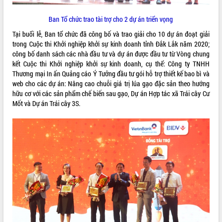
Hội thảo góp ý hồ sơ điều chỉnh quy
hoạch tỉnh Đắk Lắk thời kỳ 2021-2030,
Ban Tổ chức trao tài trợ cho 2 dự án triển vọng
tầm nhìn đến năm 2050
Tại buổi lễ, Ban tổ chức đã công bố và trao giải cho 10 dự án đoạt giải
Nâng cao hiệu quả hoạt động của các
trong Cuộc thi Khởi nghiệp khởi sự kinh doanh tỉnh Đắk Lắk năm 2020;
doanh nghiệp nhà nước
công bố danh sách các nhà đầu tư và dự án được đầu tư từ Vòng chung
Hội nghị triển khai kết nối mạng
kết Cuộc thi Khởi nghiệp khởi sự kinh doanh, cụ thể: Công ty TNHH
truyền số liệu chuyên dùng phục vụ cơ
Thương mại In ấn Quảng cáo Ý Tưởng đầu tư gói hỗ trợ thiết kế bao bì và
quan Đảng, Nhà nước
web cho các dự án: Nâng cao chuỗi giá trị lúa gạo đặc sản theo hướng
Lễ phát động chuỗi hoạt động chung
hữu cơ với các sản phẩm chế biến sau gạo, Dự án Hợp tác xã Trái cây Cư
tay làm sạch môi trường
Mốt và Dự án Trái cây 3S.
Xã Ea Kar bước chuyển mình trong
công tác cải cách hành chính mô hình
mới
UBND tỉnh họp báo định kỳ tháng 4
năm 2026
Hội thảo khoa học “Giải pháp thúc đẩy
phát triển nền kinh tế xanh tại tỉnh
Đắk Lắk”
Tăng cường giám sát, đôn đốc thực
hiện nhiệm vụ quản lý tài sản công
hàng tuần