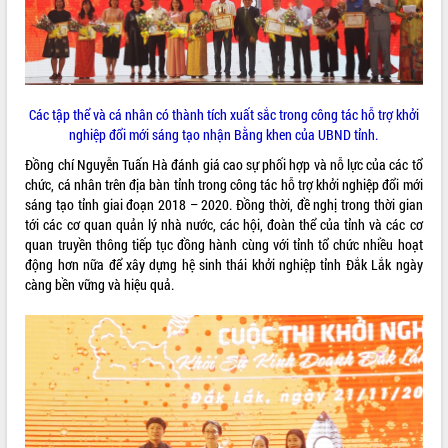
phát triển mới
Thường trực HĐND tỉnh Đắk Lắk gặp
mặt Đoàn chuyên gia y tế TP. Hồ Chí
Minh
THỐNG KÊ TRUY CẬP
Lễ truy điệu và an táng hài cốt liệt sĩ
Các tập thể và cá nhân có thành tích xuất sắc trong công tác hỗ trợ khởi
tại Nghĩa trang Liệt sĩ xã Sơn Hòa
Hôm nay:
4567
nghiệp đổi mới sáng tạo nhận Bằng khen của UBND tỉnh.
Bàn giải pháp tháo gỡ khó khăn trong
Tất cả:
66049890
Đồng chí Nguyễn Tuấn Hà đánh giá cao sự phối hợp và nỗ lực của các tổ
xuất khẩu sầu riêng và triển khai quy
chức, cá nhân trên địa bàn tỉnh trong công tác hỗ trợ khởi nghiệp đổi mới
định EUDR
sáng tạo tỉnh giai đoạn 2018 – 2020. Đồng thời, đề nghị trong thời gian
Thứ trưởng Bộ Nông nghiệp và Môi
tới các cơ quan quản lý nhà nước, các hội, đoàn thể của tỉnh và các cơ
trường Nguyễn Hoàng Hiệp khảo sát
quan truyền thông tiếp tục đồng hành cùng với tỉnh tổ chức nhiều hoạt
vùng trồng và doanh nghiệp đóng gói
động hơn nữa để xây dựng hệ sinh thái khởi nghiệp tỉnh Đắk Lắk ngày
sầu riêng tại Đắk Lắk
càng bền vững và hiệu quả.
Trình diễn nghệ thuật chế biến các
món ăn từ sầu riêng
Đắk Lắk công bố Quy hoạch và xúc
tiến đầu tư tỉnh
Ngành cá ngừ Đắk Lắk chủ động thích
ứng để giữ vững thị trường xuất khẩu
Diễn đàn Kinh tế tư nhân Việt Nam đột