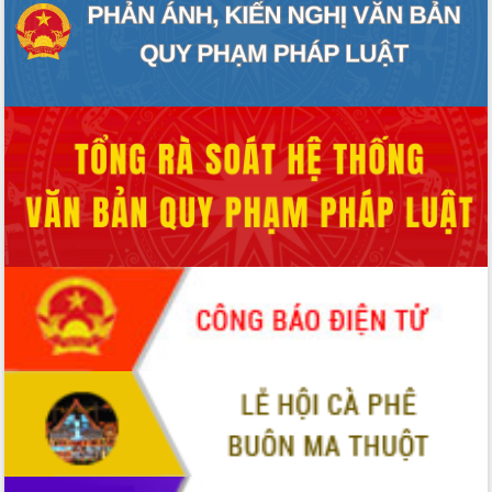
Chuyển đổi số 'mở đường' cho nông
nghiệp Đắk Lắk tăng trưởng bứt phá
Triển khai đồng bộ đo đạc, lập hồ sơ
địa chính, hoàn thiện cơ sở dữ liệu đất
đai
Ứng dụng sinh trắc học - Bước tiến
trong hành trình chuyển đổi số tại Đắk
Lắk
Đắk Lắk nâng cao hiệu quả công tác
Đảng từ Sổ tay đảng viên điện tử
Đắk Lắk đẩy mạnh nuôi biển công
nghệ, hướng tới phát triển thủy sản
bền vững
Tập huấn nâng cao năng lực triển khai
chuyển đổi số cho cán bộ, công chức
cấp xã
Đắk Lắk phát động hưởng ứng Ngày
Quyền của người tiêu dùng Việt Nam
2026
Đẩy mạnh cải cách hành chính, quyết
tâm đạt được mục tiêu tăng trưởng