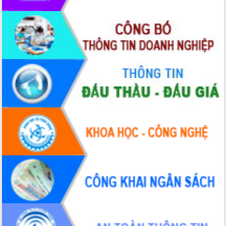
2026-2031
Đảm bảo cuộc bầu cử đại biểu Quốc
hội và đại biểu HĐND các cấp diễn ra
an toàn, hiệu quả, đúng quy định
Thủ tướng Chính phủ Phạm Minh Chính
kiểm tra, chỉ đạo hoàn thành các dự
án cao tốc và thăm khu tái định cư tại
Đắk Lắk
Sôi nổi Hội đua ngựa truyền thống Gò
Thì Thùng mừng Xuân Bính Ngọ 2026
Lãnh đạo tỉnh dâng hương tưởng niệm
tại Đập Đồng Cam đầu Xuân Bính Ngọ
Ngành nông nghiệp phấn đấu tăng
trưởng đạt 5,86% trong năm 2026
UBND tỉnh Đắk Lắk triển khai công tác
quốc phòng, quân sự địa phương năm
2026
Đắk Lắk tập trung toàn lực khắc phục
tồn tại IUU, sẵn sàng làm việc với
Đoàn thanh tra EC
Chủ tịch UBND tỉnh Tạ Anh Tuấn thăm,