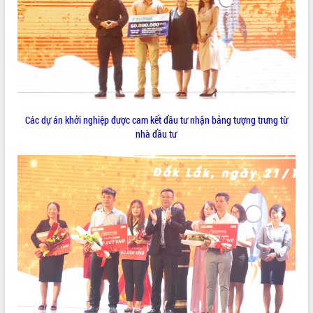
phá cơ chế - Hợp tác công tư
Đề án 06 tạo bước ngoặt đột phá trong
cải cách hành chính tỉnh Đắk Lắk
Kết nối tour, đẩy mạnh chuyển đổi số
để phát triển du lịch Đắk Lắk
Khởi động Dự án Đầu tư xây dựng hạ
tầng kỹ thuật Cụm công nghiệp Tân
Tiến
Các dự án khởi nghiệp được cam kết đầu tư nhận bảng tượng trưng từ
Gặp mặt các cơ quan báo chí nhân Kỷ
nhà đầu tư
niệm 101 năm Ngày Báo chí Cách
mạng Việt Nam
Đắk Lắk sơ kết 4 năm triển khai thực
hiện Đề án 06 của Chính phủ
Họp báo thông tin về Hội nghị Công bố
Quy hoạch và Xúc tiến đầu tư tỉnh Đắk
Lắk
Khơi thông điểm nghẽn, đẩy nhanh
giải ngân vốn khắc phục thiên tai
HĐND tỉnh thông qua điều chỉnh Quy
hoạch tỉnh thời kỳ 2021-2030