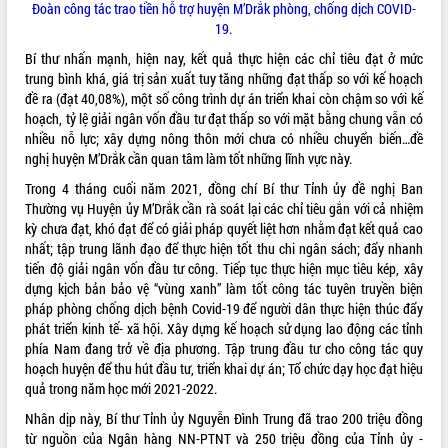
Đoàn công tác trao tiền hỗ trợ huyện M’Drắk phòng, chống dịch COVID-
UBND tỉnh họp báo định kỳ tháng 4
19.
năm 2026
Bí thư nhấn mạnh, hiện nay, kết quả thực hiện các chỉ tiêu đạt ở mức
Hội thảo khoa học “Giải pháp thúc đẩy
trung bình khá, giá trị sản xuất tuy tăng những đạt thấp so với kế hoạch
phát triển nền kinh tế xanh tại tỉnh
đề ra (đạt 40,08%), một số công trình dự án triển khai còn chậm so với kế
Đắk Lắk”
hoạch, tỷ lệ giải ngân vốn đầu tư đạt thấp so với mặt bằng chung vẫn có
Tăng cường giám sát, đôn đốc thực
nhiều nỗ lực; xây dựng nông thôn mới chưa có nhiều chuyển biến…đề
hiện nhiệm vụ quản lý tài sản công
nghị huyện M’Drắk cần quan tâm làm tốt những lĩnh vực này.
hàng tuần
Trong 4 tháng cuối năm 2021, đồng chí Bí thư Tỉnh ủy đề nghị Ban
Tháo gỡ những vướng mắc, đẩy mạnh
Thường vụ Huyện ủy M’Drắk cần rà soát lại các chỉ tiêu gắn với cả nhiệm
công tác cải cách thủ tục hành chính
kỳ chưa đạt, khó đạt để có giải pháp quyết liệt hơn nhằm đạt kết quả cao
tại Trung tâm Phục vụ hành chính
nhất; tập trung lãnh đạo để thực hiện tốt thu chi ngân sách; đẩy nhanh
công tỉnh
tiến độ giải ngân vốn đầu tư công. Tiếp tục thực hiện mục tiêu kép, xây
Đắk Lắk: Tôn vinh 46 giải pháp tại Hội
dựng kịch bản bảo vệ “vùng xanh” làm tốt công tác tuyên truyền biện
thi Sáng tạo Kỹ thuật 2024 - 2025
pháp phòng chống dịch bệnh Covid-19 để người dân thực hiện thúc đẩy
Đắk Lắk rà soát, điều chỉnh Đề án 190
phát triển kinh tế- xã hội. Xây dựng kế hoạch sử dụng lao động các tỉnh
về phát triển nuôi trồng thủy sản
phía Nam đang trở về địa phương. Tập trung đầu tư cho công tác quy
hoạch huyện để thu hút đầu tư, triển khai dự án; Tổ chức dạy học đạt hiệu
Phó Chủ tịch UBND tỉnh Đắk Lắk
quả trong năm học mới 2021-2022.
Trương Công Thái kiểm tra thực địa
Dự án cao tốc Khánh Hòa - Buôn Ma
Nhân dịp này, Bí thư Tỉnh ủy Nguyễn Đình Trung đã trao 200 triệu đồng
Thuột
từ nguồn của Ngân hàng NN-PTNT và 250 triệu đồng của Tỉnh ủy -