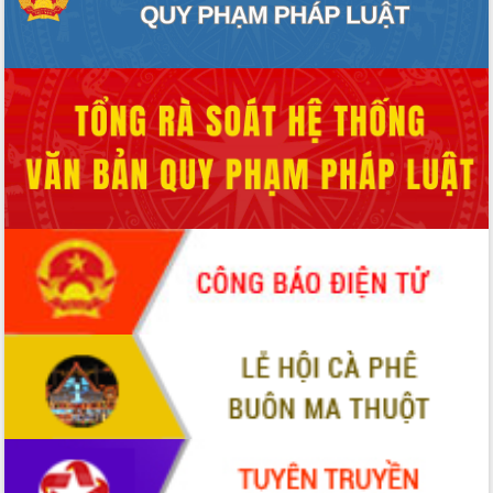
Hồ Thị Nguyên Thảo làm việc tại Trung
tâm Phục vụ hành chính công xã Ea
Phê
Xây dựng nền hành chính số đồng
hành cùng nông dân dân, doanh nghiệp
Giai đoạn 2026-2030, Đắk Lắk phấn
đấu có 77% xã đạt chuẩn nông thôn
mới
Chuyển đổi số 'mở đường' cho nông
nghiệp Đắk Lắk tăng trưởng bứt phá
Triển khai đồng bộ đo đạc, lập hồ sơ
địa chính, hoàn thiện cơ sở dữ liệu đất
đai
Ứng dụng sinh trắc học - Bước tiến
trong hành trình chuyển đổi số tại Đắk
Lắk
Đắk Lắk nâng cao hiệu quả công tác
Đảng từ Sổ tay đảng viên điện tử
Đắk Lắk đẩy mạnh nuôi biển công
nghệ, hướng tới phát triển thủy sản
bền vững