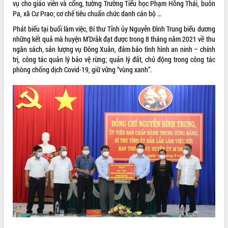
hiện Đề án 06 của Chính phủ
vụ cho giáo viên và cổng, tường Trường Tiểu học Phạm Hồng Thái, buôn
Pa, xã Cư Prao; cơ chế tiêu chuẩn chức danh cán bộ …
Họp báo thông tin về Hội nghị Công bố
Quy hoạch và Xúc tiến đầu tư tỉnh Đắk
Phát biểu tại buổi làm việc, Bí thư Tỉnh ủy Nguyễn Đình Trung biểu dương
Lắk
những kết quả mà huyện M’Drắk đạt được trong 8 tháng năm 2021 về thu
Khơi thông điểm nghẽn, đẩy nhanh
ngân sách, sản lượng vụ Đông Xuân, đảm bảo tình hình an ninh – chính
giải ngân vốn khắc phục thiên tai
trị, công tác quản lý bảo vệ rừng; quản lý đất, chủ động trong công tác
phòng chống dịch Covid-19, giữ vững “vùng xanh”.
HĐND tỉnh thông qua điều chỉnh Quy
hoạch tỉnh thời kỳ 2021-2030
Hội thảo góp ý hồ sơ điều chỉnh quy
hoạch tỉnh Đắk Lắk thời kỳ 2021-2030,
tầm nhìn đến năm 2050
Nâng cao hiệu quả hoạt động của các
doanh nghiệp nhà nước
Hội nghị triển khai kết nối mạng
truyền số liệu chuyên dùng phục vụ cơ
quan Đảng, Nhà nước
Lễ phát động chuỗi hoạt động chung
tay làm sạch môi trường
Xã Ea Kar bước chuyển mình trong
công tác cải cách hành chính mô hình
mới