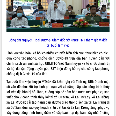
sầu riêng tại Đắk Lắk
Trình diễn nghệ thuật chế biến các
món ăn từ sầu riêng
Đắk Lắk công bố Quy hoạch và xúc
tiến đầu tư tỉnh
Ngành cá ngừ Đắk Lắk chủ động thích
ứng để giữ vững thị trường xuất khẩu
Đồng chí Nguyễn Hoài Dương- Giám đốc Sở NN&PTNT tham gia ý kiến
Diễn đàn Kinh tế tư nhân Việt Nam đột
tại buổi làm việc
phá cơ chế - Hợp tác công tư
Lĩnh vực văn hóa- xã hội có nhiều chuyển biến tích cực, thực hiện có hiệu
Đề án 06 tạo bước ngoặt đột phá trong
quả công tác phòng, chống dịch Covid-19 trên địa bàn huyện gắn với
cải cách hành chính tỉnh Đắk Lắk
chính sách an sinh xã hội. UBMTTQ Việt Nam huyện và tổ chức chính trị
Kết nối tour, đẩy mạnh chuyển đổi số
xã hội đã vận động quyên góp 837 triệu đồng hỗ trợ cho công tác phòng
để phát triển du lịch Đắk Lắk
chống dịch Covid-19 của tỉnh.
Khởi động Dự án Đầu tư xây dựng hạ
Tại buổi làm việc, huyện M’Drắk đã kiến nghị với Tỉnh ủy, UBND tỉnh một
tầng kỹ thuật Cụm công nghiệp Tân
số vấn đề như: Hỗ trợ kinh phí nạo vét và nâng cấp các công trình thủy
Tiến
lợi trên địa bàn bị bồi lắng, xuống cấp để đảm bảo nước tưới phục vụ sản
Gặp mặt các cơ quan báo chí nhân Kỷ
xuất cho 7 công trình thủy lợi tại xã Cư M’ta, xã Ea HM’Lay, xã Ea Riêng,
niệm 101 năm Ngày Báo chí Cách
xã Ea M’Doal; cải tạo nâng cấp đường giao thông liên xã tại Ea Trang đi
mạng Việt Nam
xã Cư San; đưa vào quy hoạch vị trí đất tại xã Ea Lai, Krông Jing..phục vụ
Đắk Lắk sơ kết 4 năm triển khai thực
xây dựng công trình trọng điểm và cấp bách tại địa bàn; xây nhà ở công