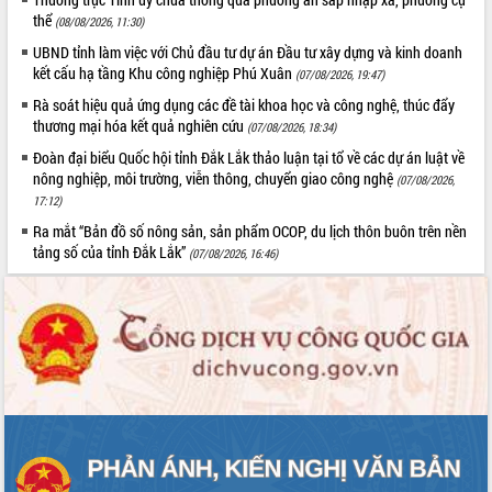
với Tập đoàn Bưu chính Viễn thông
thể
(08/08/2026, 11:30)
Việt Nam
UBND tỉnh làm việc với Chủ đầu tư dự án Đầu tư xây dựng và kinh doanh
Thứ trưởng Bộ Y tế làm việc với tỉnh
kết cấu hạ tầng Khu công nghiệp Phú Xuân
(07/08/2026, 19:47)
Đắk Lắk về phát triển nhân lực y tế
Rà soát hiệu quả ứng dụng các đề tài khoa học và công nghệ, thúc đẩy
cho trạm y tế cấp xã
thương mại hóa kết quả nghiên cứu
(07/08/2026, 18:34)
Du lịch Đắk Lắk nâng tầm trải nghiệm
du khách thông qua Hệ thống cơ sở dữ
Đoàn đại biểu Quốc hội tỉnh Đắk Lắk thảo luận tại tổ về các dự án luật về
nông nghiệp, môi trường, viễn thông, chuyển giao công nghệ
liệu và Bản đồ số
(07/08/2026,
17:12)
Tập huấn ứng dụng trí tuệ nhân tạo (AI)
trong thương mại điện tử năm 2026
Ra mắt “Bản đồ số nông sản, sản phẩm OCOP, du lịch thôn buôn trên nền
tảng số của tỉnh Đắk Lắk”
(07/08/2026, 16:46)
Đoàn đại biểu Quốc hội tỉnh Đắk Lắk
trao đổi thông tin trước Kỳ họp thứ
nhất, Quốc hội khóa XVI
Quyết liệt cải cách hành chính, khơi
thông nguồn lực phát triển
Nâng cao hiệu lực, hiệu quả HĐND
tỉnh thông qua hiện đại hóa hành chính
Xã Ea Phê gắn cải cách hành chính với
chuyển đổi số
Phó Chủ tịch Thường trực UBND tỉnh