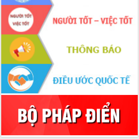
trưởng đạt 5,86% trong năm 2026
UBND tỉnh Đắk Lắk triển khai công tác
quốc phòng, quân sự địa phương năm
2026
Đắk Lắk tập trung toàn lực khắc phục
tồn tại IUU, sẵn sàng làm việc với
Đoàn thanh tra EC
Chủ tịch UBND tỉnh Tạ Anh Tuấn thăm,
chúc mừng các bệnh viện nhân Ngày
Thầy thuốc Việt Nam
Rộn ràng lễ hội truyền thống Sông
nước Đà Nông lần thứ I năm 2026
Kỳ họp Chuyên đề lần thứ Năm, HĐND
tỉnh Đắk Lắk thông qua các nghị quyết
quan trọng
Thống nhất danh sách giới thiệu ứng
cử đại biểu Quốc hội khoá XVI và đại
biểu HĐND tỉnh Đắk Lắk, nhiệm kỳ
2026-2031
Phát động hai phong trào thi đua quan