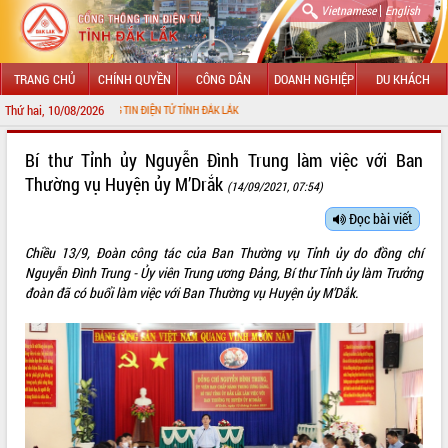
|
Vietnamese
English
TRANG CHỦ
CHÍNH QUYỀN
CÔNG DÂN
DOANH NGHIỆP
DU KHÁCH
Thứ hai, 10/08/2026
NG THÔNG TIN ĐIỆN TỬ TỈNH ĐẮK LẮK
GIỚI THIỆU
Bí thư Tỉnh ủy Nguyễn Đình Trung làm việc với Ban
Thường vụ Huyện ủy M’Drắk
(14/09/2021, 07:54)
LÃNH ĐẠO UBND TỈNH
Đọc bài viết
TIN TỨC SỰ KIỆN
Chiều 13/9, Đoàn công tác của Ban Thường vụ Tỉnh ủy do đồng chí
SỞ, BAN, NGÀNH
Nguyễn Đình Trung - Ủy viên Trung ương Đảng, Bí thư Tỉnh ủy làm Trưởng
đoàn đã có buổi làm việc với Ban Thường vụ Huyện ủy M’Dắk.
UBND CÁC XÃ, PHƯỜNG
THÔNG TIN CHỈ ĐẠO ĐIỀU HÀNH
HỆ THỐNG VĂN BẢN
VĂN BẢN HĐND TỈNH