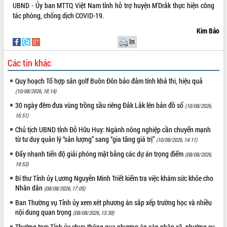
Định vị cà phê Việt Nam như một “di
UBND - Ủy ban MTTQ Việt Nam tỉnh hỗ trợ huyện M’Drắk thực hiện công
sản sống” trong dòng chảy toàn cầu
tác phòng, chống dịch COVID-19.
Xây dựng nông thôn mới: Nâng cao đời
Kim Bảo
sống người dân từ những mô hình thiết
In
thực
Quyết liệt tháo gỡ vướng mắc, đẩy
Các tin khác
nhanh tiến độ các dự án trọng điểm
trong Khu kinh tế Nam Phú Yên
Quy hoạch Tổ hợp sân golf Buôn Đôn bảo đảm tính khả thi, hiệu quả
Hòn Yến phát triển du lịch gắn với bảo
(10/08/2026, 18:14)
tồn biển
30 ngày đêm đưa vùng trồng sầu riêng Đắk Lắk lên bản đồ số
(10/08/2026,
Lấy ý kiến điều chỉnh Quy hoạch tỉnh
16:51)
Đắk Lắk thời kỳ 2021-2030, tầm nhìn
Chủ tịch UBND tỉnh Đỗ Hữu Huy: Ngành nông nghiệp cần chuyển mạnh
đến năm 2050
từ tư duy quản lý “sản lượng” sang “gia tăng giá trị”
(10/08/2026, 14:11)
Phát động chiến dịch 30 ngày đêm
Đẩy nhanh tiến độ giải phóng mặt bằng các dự án trọng điểm
(08/08/2026,
giải phóng mặt bằng Tuyến đường bộ
19:53)
ven biển
Bí thư Tỉnh ủy Lương Nguyễn Minh Triết kiểm tra việc khám sức khỏe cho
Đắk Lắk nỗ lực thúc đẩy tăng trưởng
Nhân dân
(08/08/2026, 17:05)
kinh tế từ 10% trở lên trong Quý
II/2026
Ban Thường vụ Tỉnh ủy xem xét phương án sắp xếp trường học và nhiều
nội dung quan trọng
Đắk Lắk ký kết thỏa thuận hợp tác về
(08/08/2026, 13:30)
chuyển đổi số giai đoạn 2026 – 2030
Thường trực Tỉnh ủy chưa thông qua phương án sáp nhập xã, phường cụ