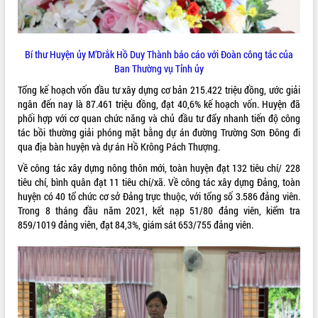
Kỳ họp thứ Hai, Hội đồng nhân dân
tỉnh khóa XI quyết nghị nhiều nội dung
quan trọng
Bí thư Huyện ủy M’Drắk Hồ Duy Thành báo cáo với Đoàn công tác của
Bí thư Tỉnh ủy Lương Nguyễn Minh
Ban Thường vụ Tỉnh ủy
Triết thăm, tặng quà người có công với
Tổng kế hoạch vốn đầu tư xây dựng cơ bản 215.422 triệu đồng, ước giải
cách mạng
LIÊN KẾT WEB
ngân đến nay là 87.461 triệu đồng, đạt 40,6% kế hoạch vốn. Huyện đã
Rà soát, hoàn thiện hệ thống thiết chế
phối hợp với cơ quan chức năng và chủ đầu tư đẩy nhanh tiến độ công
văn hóa, thể thao đáp ứng yêu cầu
tác bồi thường giải phóng mặt bằng dự án đường Trường Sơn Đông đi
phát triển mới
qua địa bàn huyện và dự án Hồ Krông Pách Thượng.
Thường trực HĐND tỉnh Đắk Lắk gặp
THỐNG KÊ TRUY CẬP
Về công tác xây dựng nông thôn mới, toàn huyện đạt 132 tiêu chí/ 228
mặt Đoàn chuyên gia y tế TP. Hồ Chí
tiêu chí, bình quân đạt 11 tiêu chí/xã. Về công tác xây dựng Đảng, toàn
Minh
Hôm nay:
31723
huyện có 40 tổ chức cơ sở Đảng trực thuộc, với tổng số 3.586 đảng viên.
Lễ truy điệu và an táng hài cốt liệt sĩ
Tất cả:
66144837
Trong 8 tháng đầu năm 2021, kết nạp 51/80 đảng viên, kiểm tra
tại Nghĩa trang Liệt sĩ xã Sơn Hòa
859/1019 đảng viên, đạt 84,3%, giám sát 653/755 đảng viên.
Bàn giải pháp tháo gỡ khó khăn trong
xuất khẩu sầu riêng và triển khai quy
định EUDR
Thứ trưởng Bộ Nông nghiệp và Môi
trường Nguyễn Hoàng Hiệp khảo sát
vùng trồng và doanh nghiệp đóng gói