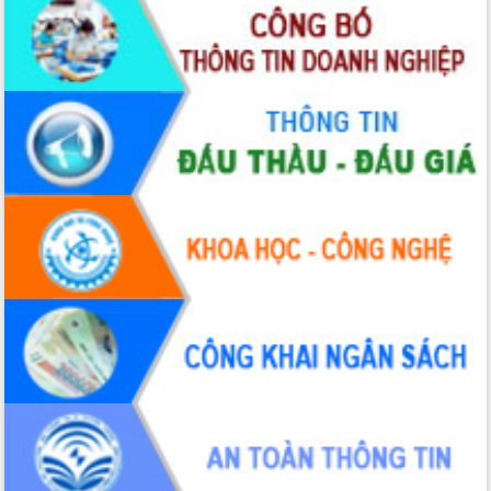
Chương trình “Gặp gỡ hữu nghị –
Friendship Meeting New Year 2026”
Bầu cử Quốc hội và HĐND: Cử tri Đắk
Lắk gửi gắm niềm tin, kỳ vọng vào lá
phiếu
Đắk Lắk sẵn sàng các điều kiện cho
Ngày hội bầu cử đại biểu Quốc hội
khóa XVI và HĐND các cấp nhiệm kỳ
2026-2031
Đảm bảo cuộc bầu cử đại biểu Quốc
hội và đại biểu HĐND các cấp diễn ra
an toàn, hiệu quả, đúng quy định
Thủ tướng Chính phủ Phạm Minh Chính
kiểm tra, chỉ đạo hoàn thành các dự
án cao tốc và thăm khu tái định cư tại
Đắk Lắk
Sôi nổi Hội đua ngựa truyền thống Gò
Thì Thùng mừng Xuân Bính Ngọ 2026
Lãnh đạo tỉnh dâng hương tưởng niệm
tại Đập Đồng Cam đầu Xuân Bính Ngọ
Ngành nông nghiệp phấn đấu tăng