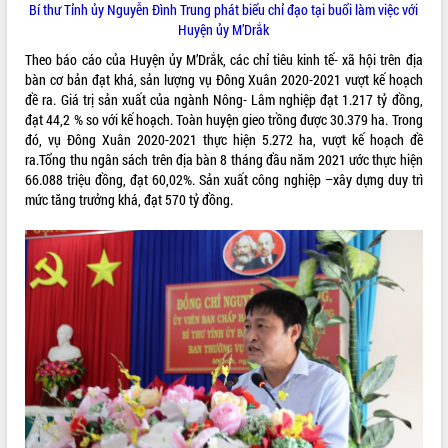
Bí thư Tỉnh ủy Nguyễn Đình Trung phát biểu chỉ đạo tại buổi làm việc với
VIDEO
Huyện ủy M’Drắk
Theo báo cáo của Huyện ủy M’Drắk, các chỉ tiêu kinh tế- xã hội trên địa
bàn cơ bản đạt khá, sản lượng vụ Đông Xuân 2020-2021 vượt kế hoạch
đề ra. Giá trị sản xuất của ngành Nông- Lâm nghiệp đạt 1.217 tỷ đồng,
đạt 44,2 % so với kế hoạch. Toàn huyện gieo trồng được 30.379 ha. Trong
đó, vụ Đông Xuân 2020-2021 thực hiện 5.272 ha, vượt kế hoạch đề
ra.Tổng thu ngân sách trên địa bàn 8 tháng đầu năm 2021 ước thực hiện
66.088 triệu đồng, đạt 60,02%. Sản xuất công nghiệp –xây dựng duy trì
mức tăng trưởng khá, đạt 570 tỷ đồng.
Trailer Lễ hội Sầu riêng Đắk Lắk năm
2026
Khám bệnh, cấp phát thuốc miễn phí
và tặng quà người dân xã Cư Pui
Hội nghị UBND tỉnh Đắk Lắk thường kỳ
tháng 7/2026
Lễ truy tặng danh hiệu “Bà Mẹ Việt
ALBUM ẢNH
Nam Anh hùng” và trao Huân chương
Lao động
UBND tỉnh Đắk Lắk triển khai nhiệm
vụ 6 tháng cuối năm 2026