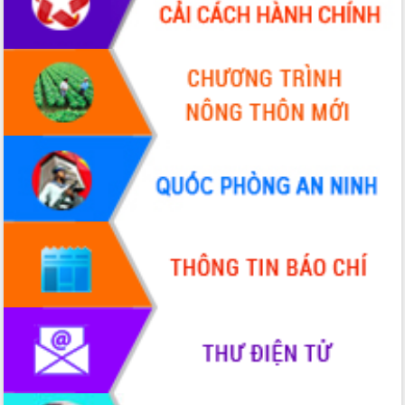
Tập huấn nâng cao năng lực triển khai
chuyển đổi số cho cán bộ, công chức
cấp xã
Đắk Lắk phát động hưởng ứng Ngày
Quyền của người tiêu dùng Việt Nam
2026
Đẩy mạnh cải cách hành chính, quyết
tâm đạt được mục tiêu tăng trưởng
hai con số trong năm 2026
Tổ chức trang trọng Lễ hội Đền thờ
Lương Văn Chánh năm 2026
Phó Bí thư Tỉnh ủy Đắk Lắk Đỗ Hữu
Huy giữ chức Bí thư Đảng ủy Ủy Ban
Nhân dân tỉnh
Bệnh án điện tử thúc đẩy chuyển đổi
số y tế tại Đắk Lắk
Chuyển đổi số thư viện: Mở rộng
không gian tri thức trong thời đại số
Đánh giá, rút kinh nghiệm công tác tổ
chức diễn tập trước ngày bầu cử