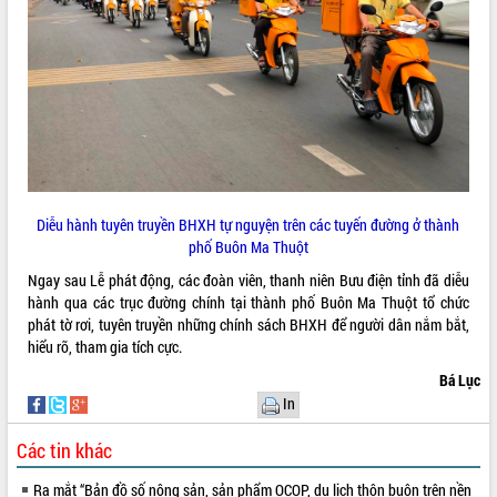
VIDEO
Diễu hành tuyên truyền BHXH tự nguyện trên các tuyến đường ở thành
phố Buôn Ma Thuột
Khám bệnh, cấp phát thuốc miễn phí
và tặng quà người dân xã Cư Pui
Ngay sau Lễ phát động, các đoàn viên, thanh niên Bưu điện tỉnh đã diễu
Hội nghị UBND tỉnh Đắk Lắk thường kỳ
hành qua các trục đường chính tại thành phố Buôn Ma Thuột tổ chức
tháng 7/2026
phát tờ rơi, tuyên truyền những chính sách BHXH để người dân nắm bắt,
hiểu rõ, tham gia tích cực.
Lễ truy tặng danh hiệu “Bà Mẹ Việt
Nam Anh hùng” và trao Huân chương
Bá Lục
Lao động
In
ALBUM ẢNH
UBND tỉnh Đắk Lắk triển khai nhiệm
vụ 6 tháng cuối năm 2026
Các tin khác
Kỳ họp thứ Hai, Hội đồng nhân dân
Ra mắt “Bản đồ số nông sản, sản phẩm OCOP, du lịch thôn buôn trên nền
tỉnh khóa XI quyết nghị nhiều nội dung