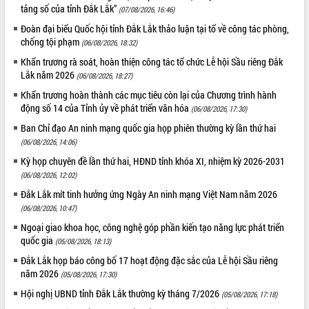
tảng số của tỉnh Đắk Lắk”
(07/08/2026, 16:46)
quan trọng
Đoàn đại biểu Quốc hội tỉnh Đắk Lắk thảo luận tại tổ về công tác phòng,
Bí thư Tỉnh ủy Lương Nguyễn Minh
chống tội phạm
Triết thăm, tặng quà người có công với
(06/08/2026, 18:32)
cách mạng
Khẩn trương rà soát, hoàn thiện công tác tổ chức Lễ hội Sầu riêng Đắk
Rà soát, hoàn thiện hệ thống thiết chế
Lắk năm 2026
(06/08/2026, 18:27)
văn hóa, thể thao đáp ứng yêu cầu
LIÊN KẾT WEB
Khẩn trương hoàn thành các mục tiêu còn lại của Chương trình hành
phát triển mới
động số 14 của Tỉnh ủy về phát triển văn hóa
(06/08/2026, 17:30)
Thường trực HĐND tỉnh Đắk Lắk gặp
Ban Chỉ đạo An ninh mạng quốc gia họp phiên thường kỳ lần thứ hai
mặt Đoàn chuyên gia y tế TP. Hồ Chí
(06/08/2026, 14:06)
Minh
THỐNG KÊ TRUY CẬP
Kỳ họp chuyên đề lần thứ hai, HĐND tỉnh khóa XI, nhiệm kỳ 2026-2031
Lễ truy điệu và an táng hài cốt liệt sĩ
(06/08/2026, 12:02)
tại Nghĩa trang Liệt sĩ xã Sơn Hòa
Hôm nay:
23502
Đắk Lắk mít tinh hưởng ứng Ngày An ninh mạng Việt Nam năm 2026
Bàn giải pháp tháo gỡ khó khăn trong
Tất cả:
66036242
xuất khẩu sầu riêng và triển khai quy
(06/08/2026, 10:47)
định EUDR
Ngoại giao khoa học, công nghệ góp phần kiến tạo năng lực phát triển
Thứ trưởng Bộ Nông nghiệp và Môi
quốc gia
(05/08/2026, 18:13)
trường Nguyễn Hoàng Hiệp khảo sát
Đắk Lắk họp báo công bố 17 hoạt động đặc sắc của Lễ hội Sầu riêng
vùng trồng và doanh nghiệp đóng gói
năm 2026
(05/08/2026, 17:30)
sầu riêng tại Đắk Lắk
Hội nghị UBND tỉnh Đắk Lắk thường kỳ tháng 7/2026
(05/08/2026, 17:18)
Trình diễn nghệ thuật chế biến các