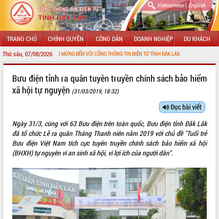
|
Vietnamese
English
TRANG CHỦ
CHÍNH QUYỀN
CÔNG DÂN
DOANH NGHIỆP
DU KHÁCH
Thứ sáu, 07/08/2026
CHÀO MỪNG ĐẾN VỚI CỔNG THÔNG TIN ĐIỆN TỬ TỈNH ĐẮK LẮK
GIỚI THIỆU
Bưu điện tỉnh ra quân tuyên truyền chính sách bảo hiểm
xã hội tự nguyện
(31/03/2019, 18:32)
LÃNH ĐẠO UBND TỈNH
Đọc bài viết
TIN TỨC SỰ KIỆN
Ngày 31/3, cùng với 63 Bưu điện trên toàn quốc, Bưu điện tỉnh Đắk Lắk
SỞ, BAN, NGÀNH
đã tổ chức Lễ ra quân Tháng Thanh niên năm 2019 với chủ đề "Tuổi trẻ
Bưu điện Việt Nam tích cực tuyên truyền chính sách bảo hiểm xã hội
UBND CÁC XÃ, PHƯỜNG
(BHXH) tự nguyên vì an sinh xã hội, vì lợi ích của người dân".
THÔNG TIN CHỈ ĐẠO ĐIỀU HÀNH
HỆ THỐNG VĂN BẢN
VĂN BẢN HĐND TỈNH