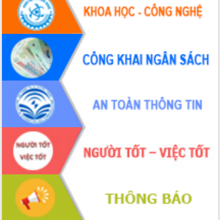
Xây dựng nông thôn mới: Nâng cao đời
sống người dân từ những mô hình thiết
thực
Quyết liệt tháo gỡ vướng mắc, đẩy
nhanh tiến độ các dự án trọng điểm
trong Khu kinh tế Nam Phú Yên
Hòn Yến phát triển du lịch gắn với bảo
tồn biển
Lấy ý kiến điều chỉnh Quy hoạch tỉnh
Đắk Lắk thời kỳ 2021-2030, tầm nhìn
đến năm 2050
Phát động chiến dịch 30 ngày đêm
giải phóng mặt bằng Tuyến đường bộ
ven biển
Đắk Lắk nỗ lực thúc đẩy tăng trưởng
kinh tế từ 10% trở lên trong Quý
II/2026
Đắk Lắk ký kết thỏa thuận hợp tác về
chuyển đổi số giai đoạn 2026 – 2030
với Tập đoàn Bưu chính Viễn thông
Việt Nam