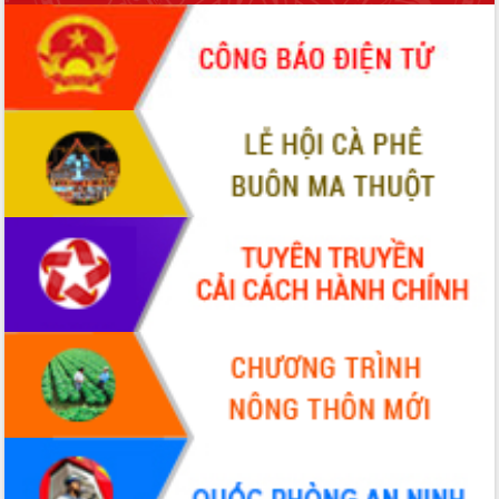
Quy hoạch và Xúc tiến đầu tư tỉnh Đắk
Lắk
Khơi thông điểm nghẽn, đẩy nhanh
giải ngân vốn khắc phục thiên tai
HĐND tỉnh thông qua điều chỉnh Quy
hoạch tỉnh thời kỳ 2021-2030
Hội thảo góp ý hồ sơ điều chỉnh quy
hoạch tỉnh Đắk Lắk thời kỳ 2021-2030,
tầm nhìn đến năm 2050
Nâng cao hiệu quả hoạt động của các
doanh nghiệp nhà nước
Hội nghị triển khai kết nối mạng
truyền số liệu chuyên dùng phục vụ cơ
quan Đảng, Nhà nước
Lễ phát động chuỗi hoạt động chung
tay làm sạch môi trường
Xã Ea Kar bước chuyển mình trong
công tác cải cách hành chính mô hình
mới
UBND tỉnh họp báo định kỳ tháng 4
năm 2026