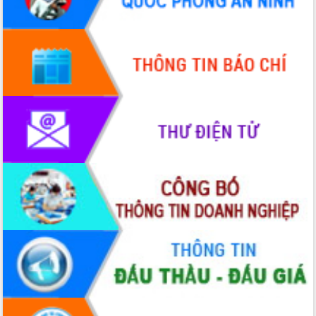
Hội thảo khoa học “Giải pháp thúc đẩy
phát triển nền kinh tế xanh tại tỉnh
Đắk Lắk”
Tăng cường giám sát, đôn đốc thực
hiện nhiệm vụ quản lý tài sản công
hàng tuần
Tháo gỡ những vướng mắc, đẩy mạnh
công tác cải cách thủ tục hành chính
tại Trung tâm Phục vụ hành chính
công tỉnh
Đắk Lắk: Tôn vinh 46 giải pháp tại Hội
thi Sáng tạo Kỹ thuật 2024 - 2025
Đắk Lắk rà soát, điều chỉnh Đề án 190
về phát triển nuôi trồng thủy sản
Phó Chủ tịch UBND tỉnh Đắk Lắk
Trương Công Thái kiểm tra thực địa
Dự án cao tốc Khánh Hòa - Buôn Ma
Thuột
Định vị cà phê Việt Nam như một “di
sản sống” trong dòng chảy toàn cầu