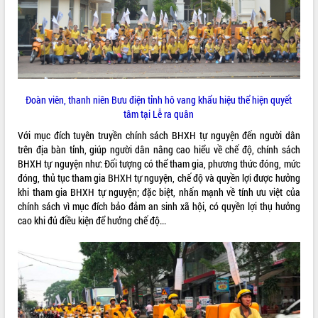
ĐIỂM TIN VĂN BẢN
QUY HOẠCH - KẾ HOẠCH
Đoàn viên, thanh niên Bưu điện tỉnh hô vang khẩu hiệu thể hiện quyết
tâm tại Lễ ra quân
Với mục đích tuyên truyền chính sách BHXH tự nguyện đến người dân
trên địa bàn tỉnh, giúp người dân nâng cao hiểu về chế độ, chính sách
BHXH tự nguyện như: Đối tượng có thể tham gia, phương thức đóng, mức
đóng, thủ tục tham gia BHXH tự nguyện, chế độ và quyền lợi được hưởng
khi tham gia BHXH tự nguyện; đặc biệt, nhấn mạnh về tính ưu việt của
chính sách vì mục đích bảo đảm an sinh xã hội, có quyền lợi thụ hưởng
cao khi đủ điều kiện để hưởng chế độ...