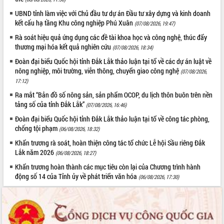
quan trọng
UBND tỉnh làm việc với Chủ đầu tư dự án Đầu tư xây dựng và kinh doanh
Bí thư Tỉnh ủy Lương Nguyễn Minh
kết cấu hạ tầng Khu công nghiệp Phú Xuân
(07/08/2026, 19:47)
Triết thăm, tặng quà người có công với
Rà soát hiệu quả ứng dụng các đề tài khoa học và công nghệ, thúc đẩy
cách mạng
thương mại hóa kết quả nghiên cứu
(07/08/2026, 18:34)
Rà soát, hoàn thiện hệ thống thiết chế
Đoàn đại biểu Quốc hội tỉnh Đắk Lắk thảo luận tại tổ về các dự án luật về
văn hóa, thể thao đáp ứng yêu cầu
LIÊN KẾT WEB
nông nghiệp, môi trường, viễn thông, chuyển giao công nghệ
(07/08/2026,
phát triển mới
17:12)
Thường trực HĐND tỉnh Đắk Lắk gặp
Ra mắt “Bản đồ số nông sản, sản phẩm OCOP, du lịch thôn buôn trên nền
mặt Đoàn chuyên gia y tế TP. Hồ Chí
tảng số của tỉnh Đắk Lắk”
(07/08/2026, 16:46)
Minh
THỐNG KÊ TRUY CẬP
Đoàn đại biểu Quốc hội tỉnh Đắk Lắk thảo luận tại tổ về công tác phòng,
Lễ truy điệu và an táng hài cốt liệt sĩ
chống tội phạm
tại Nghĩa trang Liệt sĩ xã Sơn Hòa
(06/08/2026, 18:32)
Hôm nay:
40128
Bàn giải pháp tháo gỡ khó khăn trong
Tất cả:
66085451
Khẩn trương rà soát, hoàn thiện công tác tổ chức Lễ hội Sầu riêng Đắk
xuất khẩu sầu riêng và triển khai quy
Lắk năm 2026
(06/08/2026, 18:27)
định EUDR
Khẩn trương hoàn thành các mục tiêu còn lại của Chương trình hành
Thứ trưởng Bộ Nông nghiệp và Môi
động số 14 của Tỉnh ủy về phát triển văn hóa
(06/08/2026, 17:30)
trường Nguyễn Hoàng Hiệp khảo sát
vùng trồng và doanh nghiệp đóng gói
sầu riêng tại Đắk Lắk
Trình diễn nghệ thuật chế biến các