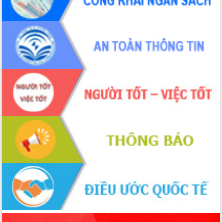
Xây dựng nông thôn mới: Nâng cao đời
sống người dân từ những mô hình thiết
thực
Quyết liệt tháo gỡ vướng mắc, đẩy
nhanh tiến độ các dự án trọng điểm
trong Khu kinh tế Nam Phú Yên
Hòn Yến phát triển du lịch gắn với bảo
tồn biển
Lấy ý kiến điều chỉnh Quy hoạch tỉnh
Đắk Lắk thời kỳ 2021-2030, tầm nhìn
đến năm 2050
Phát động chiến dịch 30 ngày đêm
giải phóng mặt bằng Tuyến đường bộ
ven biển
Đắk Lắk nỗ lực thúc đẩy tăng trưởng
kinh tế từ 10% trở lên trong Quý
II/2026
Đắk Lắk ký kết thỏa thuận hợp tác về
chuyển đổi số giai đoạn 2026 – 2030
với Tập đoàn Bưu chính Viễn thông
Việt Nam