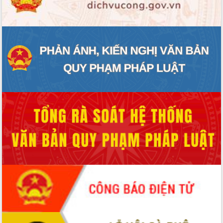
món ăn từ sầu riêng
Đắk Lắk công bố Quy hoạch và xúc
tiến đầu tư tỉnh
Ngành cá ngừ Đắk Lắk chủ động thích
ứng để giữ vững thị trường xuất khẩu
Diễn đàn Kinh tế tư nhân Việt Nam đột
phá cơ chế - Hợp tác công tư
Đề án 06 tạo bước ngoặt đột phá trong
cải cách hành chính tỉnh Đắk Lắk
Kết nối tour, đẩy mạnh chuyển đổi số
để phát triển du lịch Đắk Lắk
Khởi động Dự án Đầu tư xây dựng hạ
tầng kỹ thuật Cụm công nghiệp Tân
Tiến
Gặp mặt các cơ quan báo chí nhân Kỷ
niệm 101 năm Ngày Báo chí Cách
mạng Việt Nam
Đắk Lắk sơ kết 4 năm triển khai thực
hiện Đề án 06 của Chính phủ
Họp báo thông tin về Hội nghị Công bố