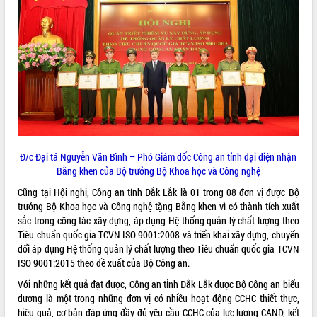
ĐIỂM TIN VĂN BẢN
QUY HOẠCH - KẾ HOẠCH
Đ/c Đại tá Nguyễn Văn Bình – Phó Giám đốc Công an tỉnh đại diện nhận
Bằng khen của Bộ trưởng Bộ Khoa học và Công nghệ
Cũng tại Hội nghị, Công an tỉnh Đắk Lắk là 01 trong 08 đơn vị được Bộ
trưởng Bộ Khoa học và Công nghệ tặng Bằng khen vì có thành tích xuất
sắc trong công tác xây dựng, áp dụng Hệ thống quản lý chất lượng theo
Tiêu chuẩn quốc gia TCVN ISO 9001:2008 và triển khai xây dựng, chuyển
đổi áp dụng Hệ thống quản lý chất lượng theo Tiêu chuẩn quốc gia TCVN
ISO 9001:2015 theo đề xuất của Bộ Công an.
Với những kết quả đạt được, Công an tỉnh Đắk Lắk được Bộ Công an biểu
dương là một trong những đơn vị có nhiều hoạt động CCHC thiết thực,
hiệu quả, cơ bản đáp ứng đầy đủ yêu cầu CCHC của lực lượng CAND, kết