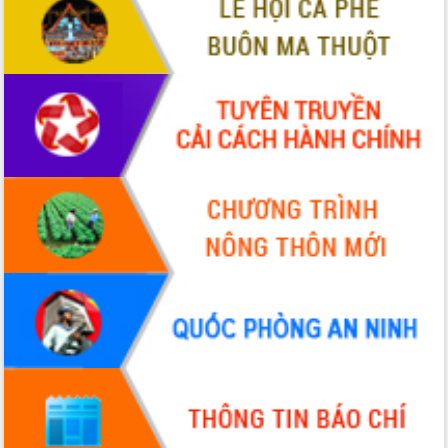
Quy hoạch và Xúc tiến đầu tư tỉnh Đắk
Lắk
Khơi thông điểm nghẽn, đẩy nhanh
giải ngân vốn khắc phục thiên tai
HĐND tỉnh thông qua điều chỉnh Quy
hoạch tỉnh thời kỳ 2021-2030
Hội thảo góp ý hồ sơ điều chỉnh quy
hoạch tỉnh Đắk Lắk thời kỳ 2021-2030,
tầm nhìn đến năm 2050
Nâng cao hiệu quả hoạt động của các
doanh nghiệp nhà nước
Hội nghị triển khai kết nối mạng
truyền số liệu chuyên dùng phục vụ cơ
quan Đảng, Nhà nước
Lễ phát động chuỗi hoạt động chung
tay làm sạch môi trường
Xã Ea Kar bước chuyển mình trong
công tác cải cách hành chính mô hình
mới
UBND tỉnh họp báo định kỳ tháng 4
năm 2026