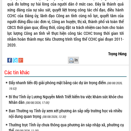
quả đo lường sự hài lòng của người dân ở mức cao. Đây là thành quả
VIDEO
xứng đáng của sự sâu sát, quyết liệt trong công tác chỉ đạo, điều hành
CCHC của Đảng ủy, lãnh đạo Công an tỉnh cùng nỗ lực, quyết tâm của
người đứng đầu các đơn vị, Công an huyện, thị xã, thành phố và toàn thể
CBCS thời gian qua; đồng thời, cũng đặt ra trách nhiệm cao hơn cho toàn
lực lượng Công an tỉnh về thực hiện công tác CCHC trong thời gian tới
nhằm hoàn thành mục tiêu Chương trình tổng thể CCHC giai đoạn 2011-
2020.
Trọng Hùng
In
Khám bệnh, cấp phát thuốc miễn phí
Các tin khác
và tặng quà người dân xã Cư Pui
Hội nghị UBND tỉnh Đắk Lắk thường kỳ
Đẩy nhanh tiến độ giải phóng mặt bằng các dự án trọng điểm
(08/08/2026,
tháng 7/2026
19:53)
Lễ truy tặng danh hiệu “Bà Mẹ Việt
Bí thư Tỉnh ủy Lương Nguyễn Minh Triết kiểm tra việc khám sức khỏe cho
Nam Anh hùng” và trao Huân chương
Nhân dân
(08/08/2026, 17:05)
Lao động
ALBUM ẢNH
Ban Thường vụ Tỉnh ủy xem xét phương án sắp xếp trường học và nhiều
UBND tỉnh Đắk Lắk triển khai nhiệm
nội dung quan trọng
(08/08/2026, 13:30)
vụ 6 tháng cuối năm 2026
Kỳ họp thứ Hai, Hội đồng nhân dân
Thường trực Tỉnh ủy chưa thông qua phương án sáp nhập xã, phường cụ
thể
tỉnh khóa XI quyết nghị nhiều nội dung
(08/08/2026, 11:30)