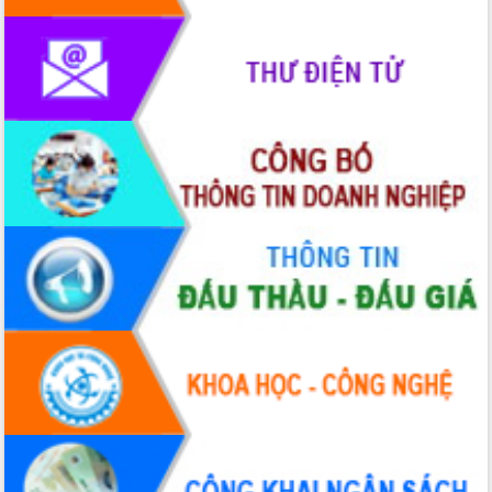
Hội thảo khoa học “Giải pháp thúc đẩy
phát triển nền kinh tế xanh tại tỉnh
Đắk Lắk”
Tăng cường giám sát, đôn đốc thực
hiện nhiệm vụ quản lý tài sản công
hàng tuần
Tháo gỡ những vướng mắc, đẩy mạnh
công tác cải cách thủ tục hành chính
tại Trung tâm Phục vụ hành chính
công tỉnh
Đắk Lắk: Tôn vinh 46 giải pháp tại Hội
thi Sáng tạo Kỹ thuật 2024 - 2025
Đắk Lắk rà soát, điều chỉnh Đề án 190
về phát triển nuôi trồng thủy sản
Phó Chủ tịch UBND tỉnh Đắk Lắk
Trương Công Thái kiểm tra thực địa
Dự án cao tốc Khánh Hòa - Buôn Ma
Thuột
Định vị cà phê Việt Nam như một “di
sản sống” trong dòng chảy toàn cầu