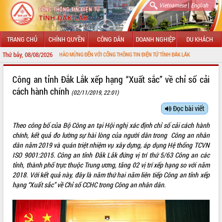
|
Vietnamese
English
TRANG CHỦ
CHÍNH QUYỀN
CÔNG DÂN
DOANH NGHIỆP
DU KHÁCH
Thứ bảy, 08/08/2026
CHÀO MỪNG ĐẾN VỚI CỔNG THÔNG TIN ĐIỆN TỬ TỈNH ĐẮK LẮK
GIỚI THIỆU
Công an tỉnh Đắk Lắk xếp hạng “Xuất sắc” về chỉ số cải
cách hành chính
(02/11/2019, 22:01)
LÃNH ĐẠO UBND TỈNH
Đọc bài viết
TIN TỨC SỰ KIỆN
Theo công bố của Bộ Công an tại Hội nghị xác định chỉ số cải cách hành
SỞ, BAN, NGÀNH
chính, kết quả đo lường sự hài lòng của người dân trong Công an nhân
dân năm 2019 và quán triệt nhiệm vụ xây dựng, áp dụng Hệ thống TCVN
UBND CÁC XÃ, PHƯỜNG
ISO 9001:2015. Công an tỉnh Đắk Lắk đứng vị trí thứ 5/63 Công an các
tỉnh, thành phố trực thuộc Trung ương, tăng 02 vị trí xếp hạng so với năm
2018. Với kết quả này, đây là năm thứ hai năm liên tiếp Công an tỉnh xếp
THÔNG TIN CHỈ ĐẠO ĐIỀU HÀNH
hạng “Xuất sắc” về Chỉ số CCHC trong Công an nhân dân.
HỆ THỐNG VĂN BẢN
VĂN BẢN HĐND TỈNH