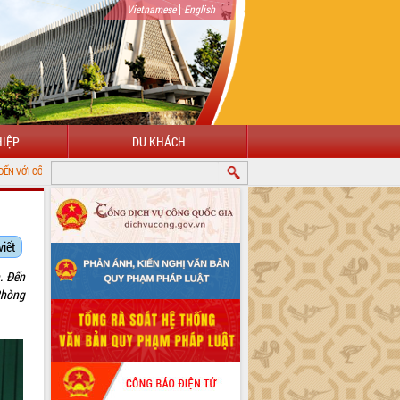
|
Vietnamese
English
IỆP
DU KHÁCH
N ĐIỆN TỬ TỈNH ĐẮK LẮK
viết
. Đến
Phòng