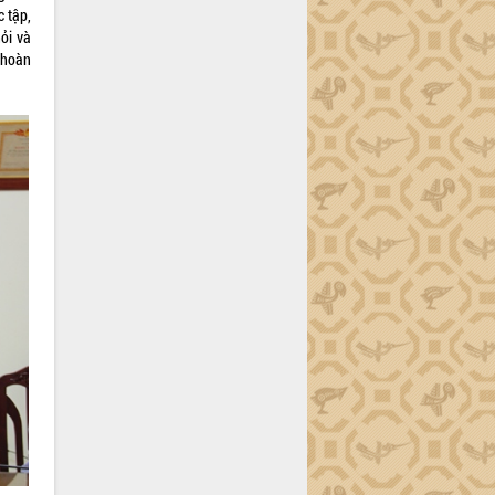
 tập,
hỏi và
h hoàn