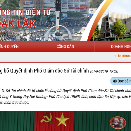
ÍNH QUYỀN
CÔNG DÂN
DOANH NGH
CHÀO MỪNG ĐẾN VỚI CỔNG THÔNG TI
g bố Quyết định Phó Giám đốc Sở Tài chính
(01/04/2019, 15:02)
Đọc bài 
 ¼, Sở Tài chính đã tổ chức lễ công bố Quyết định Phó Giám đốc Sở Tài chính tỉnh
ó ông Y Giang Gry Niê Knơng- Phó Chủ tịch UBND tỉnh, lãnh đạo Sở Nội vụ, các 
ên môn trực thuộc.