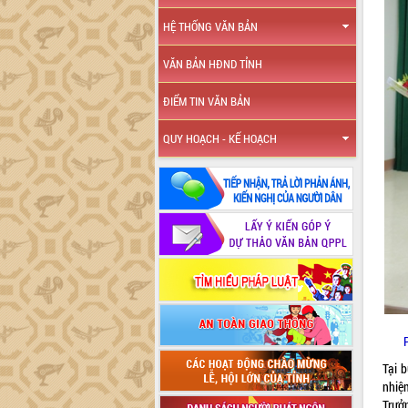
HỆ THỐNG VĂN BẢN
VĂN BẢN HĐND TỈNH
ĐIỂM TIN VĂN BẢN
QUY HOẠCH - KẾ HOẠCH
Tại 
nhiệ
Trưở