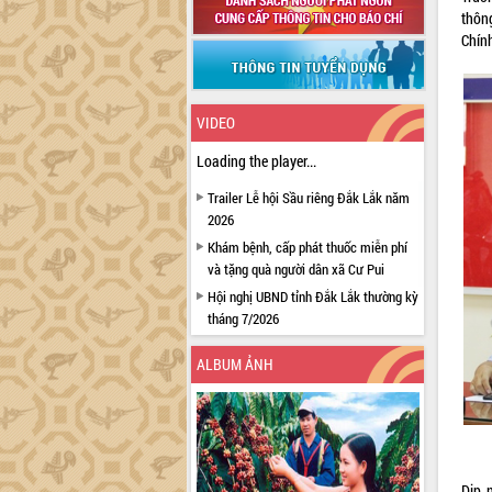
thôn
Chín
VIDEO
Loading the player...
Trailer Lễ hội Sầu riêng Đắk Lắk năm
2026
Khám bệnh, cấp phát thuốc miễn phí
và tặng quà người dân xã Cư Pui
Hội nghị UBND tỉnh Đắk Lắk thường kỳ
tháng 7/2026
Lễ truy tặng danh hiệu “Bà Mẹ Việt
ALBUM ẢNH
Nam Anh hùng” và trao Huân chương
Lao động
UBND tỉnh Đắk Lắk triển khai nhiệm
vụ 6 tháng cuối năm 2026
Kỳ họp thứ Hai, Hội đồng nhân dân
tỉnh khóa XI quyết nghị nhiều nội dung
Dịp 