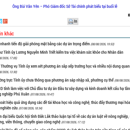
Ông Bùi Văn Yên – Phó Giám đốc Sở Tài chính phát biểu tại buổi lễ
K
In
in khác
 nhanh tiến độ giải phóng mặt bằng các dự án trọng điểm
(08/08/2026, 19:53)
hư Tỉnh ủy Lương Nguyễn Minh Triết kiểm tra việc khám sức khỏe cho Nhân dân
8/2026, 17:05)
 Thường vụ Tỉnh ủy xem xét phương án sắp xếp trường học và nhiều nội dung quan
8/2026, 13:30)
ờng trực Tỉnh ủy chưa thông qua phương án sáp nhập xã, phường cụ thể
(08/08/2026,
 tỉnh làm việc với Chủ đầu tư dự án Đầu tư xây dựng và kinh doanh kết cấu hạ tầ
g nghiệp Phú Xuân
(07/08/2026, 19:47)
oát hiệu quả ứng dụng các đề tài khoa học và công nghệ, thúc đẩy thương mại hóa
 nghiên cứu
(07/08/2026, 18:34)
 đại biểu Quốc hội tỉnh Đắk Lắk thảo luận tại tổ về các dự án luật về nông nghiệp,
ờng, viễn thông, chuyển giao công nghệ
(07/08/2026, 17:12)