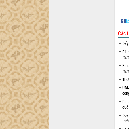
Quy hoạch và Xúc tiến đầu tư tỉnh Đắk
Lắk
Khơi thông điểm nghẽn, đẩy nhanh
giải ngân vốn khắc phục thiên tai
HĐND tỉnh thông qua điều chỉnh Quy
hoạch tỉnh thời kỳ 2021-2030
Các t
Hội thảo góp ý hồ sơ điều chỉnh quy
Đẩy
hoạch tỉnh Đắk Lắk thời kỳ 2021-2030,
tầm nhìn đến năm 2050
Bí t
(08/0
Nâng cao hiệu quả hoạt động của các
doanh nghiệp nhà nước
Ban
Hội nghị triển khai kết nối mạng
(08/0
truyền số liệu chuyên dùng phục vụ cơ
Thư
quan Đảng, Nhà nước
UBND
Lễ phát động chuỗi hoạt động chung
côn
tay làm sạch môi trường
Rà s
Xã Ea Kar bước chuyển mình trong
quả
công tác cải cách hành chính mô hình
mới
Đoàn
trư
UBND tỉnh họp báo định kỳ tháng 4
năm 2026