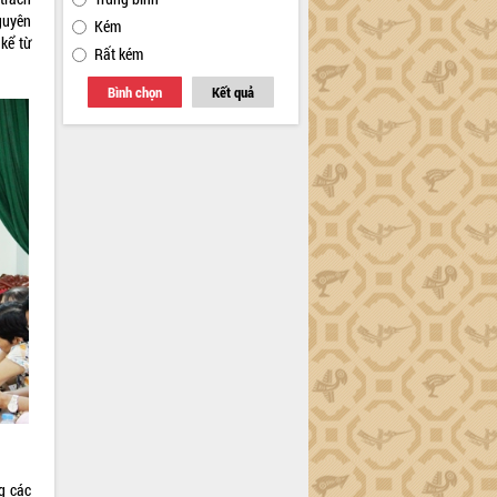
guyên
Kém
kể từ
Rất kém
Bình chọn
Kết quả
g các