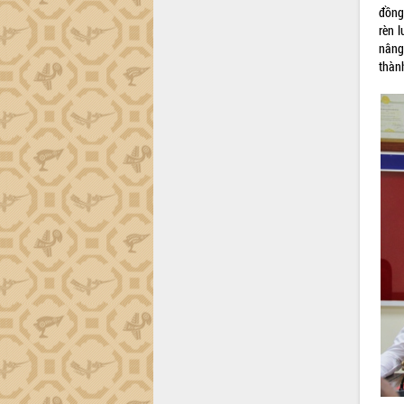
món ăn từ sầu riêng
đồng
Đắk Lắk công bố Quy hoạch và xúc
rèn l
tiến đầu tư tỉnh
nâng 
thàn
Ngành cá ngừ Đắk Lắk chủ động thích
ứng để giữ vững thị trường xuất khẩu
Diễn đàn Kinh tế tư nhân Việt Nam đột
phá cơ chế - Hợp tác công tư
Đề án 06 tạo bước ngoặt đột phá trong
cải cách hành chính tỉnh Đắk Lắk
Kết nối tour, đẩy mạnh chuyển đổi số
để phát triển du lịch Đắk Lắk
Khởi động Dự án Đầu tư xây dựng hạ
tầng kỹ thuật Cụm công nghiệp Tân
Tiến
Gặp mặt các cơ quan báo chí nhân Kỷ
niệm 101 năm Ngày Báo chí Cách
mạng Việt Nam
Đắk Lắk sơ kết 4 năm triển khai thực
hiện Đề án 06 của Chính phủ
Họp báo thông tin về Hội nghị Công bố