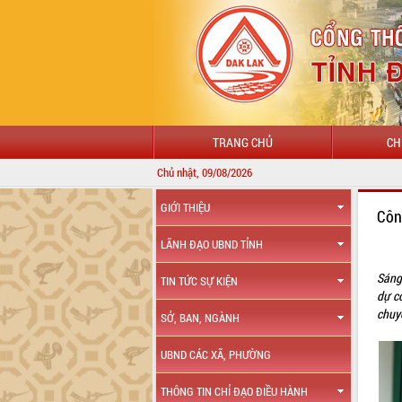
TRANG CHỦ
CH
Chủ nhật, 09/08/2026
GIỚI THIỆU
Côn
LÃNH ĐẠO UBND TỈNH
Sáng
TIN TỨC SỰ KIỆN
dự c
chuy
SỞ, BAN, NGÀNH
UBND CÁC XÃ, PHƯỜNG
THÔNG TIN CHỈ ĐẠO ĐIỀU HÀNH