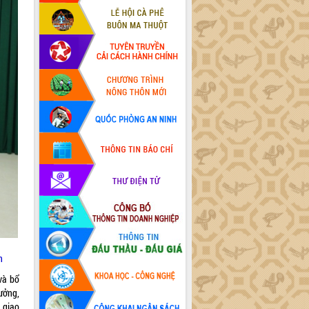
n
và bổ
ưởng,
 giao