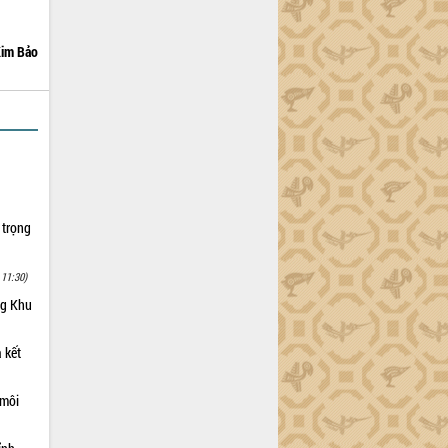
im Bảo
 trọng
 11:30)
ng Khu
 kết
 môi