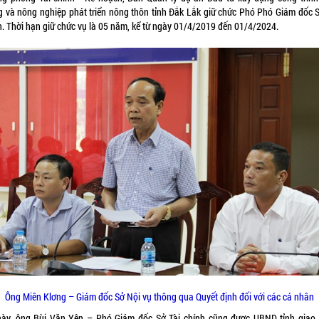
g và nông nghiệp phát triển nông thôn tỉnh Đắk Lắk giữ chức Phó Phó Giám đốc S
h. Thời hạn giữ chức vụ là 05 năm, kể từ ngày 01/4/2019 đến 01/4/2024.
Ông Miên Klơng – Giám đốc Sở Nội vụ thông qua Quyết định đối với các cá nhân
này, ông Bùi Văn Yên – Phó Giám đốc Sở Tài chính cũng được UBND tỉnh giao 