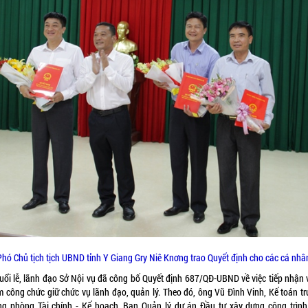
Phó Chủ tịch tịch UBND tỉnh Y Giang Gry Niê Knơng trao Quyết định cho các cá nhâ
buổi lễ, lãnh đạo Sở Nội vụ đã công bố Quyết định 687/QĐ-UBND về việc tiếp nhận 
m công chức giữ chức vụ lãnh đạo, quản lý. Theo đó, ông Vũ Đình Vinh, Kế toán tr
ng phòng Tài chính - Kế hoạch, Ban Quản lý dự án Đầu tư xây dựng công trình