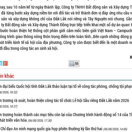
nay, sau 10 năm kể từ ngày thành lập, Công ty TNHH Bất động sản và Xây dựng 
 đã từng bước xây dựng niềm tin với đối tác và trở thành đơn vị đáp ứng nhu cầu v
 sản và xây dựng không chỉ của Đắk Lắk nói riêng và Tây Nguyên nói chung. Gần
 ty Bất động sản và Xây dựng Thành Đồng trực tiếp triển khai một số dự án quan t
 bước hoàn thiện hệ thống cột phân giới cắm mốc biên giới Việt Nam – Campuch
công trình giao thông nông thôn trọng điểm trên toàn tỉnh…Bên cạnh những đóng g
hát triển kinh tế xã hội của địa phương, Công ty còn được biết đến là một doanh n
đi đầu trong công tác an sinh xã hội.
K
In
in khác
 đại biểu Quốc hội tỉnh Đắk Lắk thảo luận tại tổ về công tác phòng, chống tội ph
8/2026, 18:32)
 trương rà soát, hoàn thiện công tác tổ chức Lễ hội Sầu riêng Đắk Lắk năm 2026
8/2026, 18:27)
 trương hoàn thành các mục tiêu còn lại của Chương trình hành động số 14 của T
hát triển văn hóa
(06/08/2026, 17:30)
 Chỉ đạo An ninh mạng quốc gia họp phiên thường kỳ lần thứ hai
(06/08/2026, 14:06)