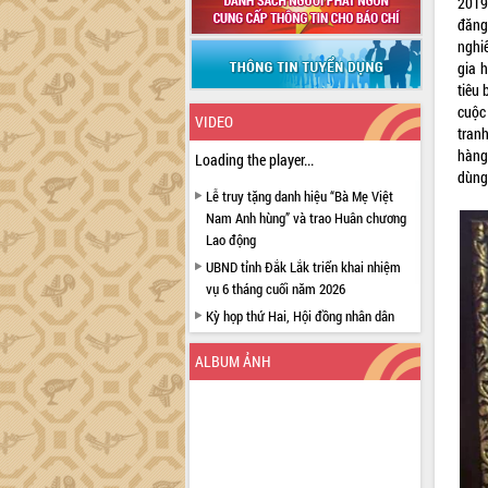
2019
đăng
nghi
gia h
tiêu 
cuộc
VIDEO
tran
hàng
Loading the player...
dùng
Lễ truy tặng danh hiệu “Bà Mẹ Việt
Nam Anh hùng” và trao Huân chương
Lao động
UBND tỉnh Đắk Lắk triển khai nhiệm
vụ 6 tháng cuối năm 2026
Kỳ họp thứ Hai, Hội đồng nhân dân
tỉnh khóa XI quyết nghị nhiều nội dung
quan trọng
ALBUM ẢNH
Bí thư Tỉnh ủy Lương Nguyễn Minh
Triết thăm, tặng quà người có công với
cách mạng
Rà soát, hoàn thiện hệ thống thiết chế
văn hóa, thể thao đáp ứng yêu cầu