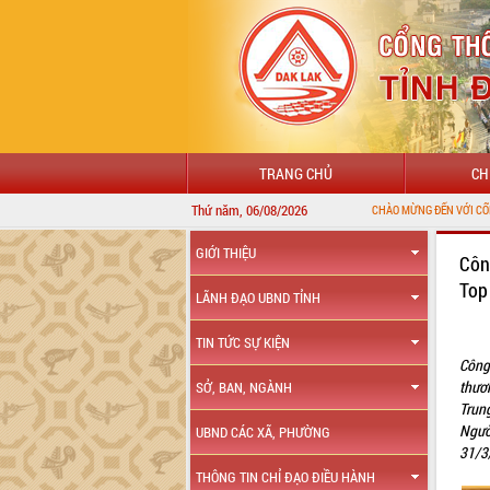
TRANG CHỦ
CH
Thứ năm, 06/08/2026
GIỚI THIỆU
Côn
Top
LÃNH ĐẠO UBND TỈNH
TIN TỨC SỰ KIỆN
Công
thươn
SỞ, BAN, NGÀNH
Trung
Ngươ
UBND CÁC XÃ, PHƯỜNG
31/3
THÔNG TIN CHỈ ĐẠO ĐIỀU HÀNH