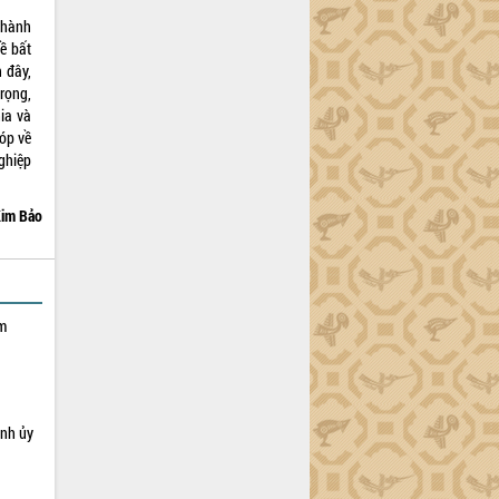
Thành
ề bất
 đây,
rọng,
ia và
óp về
ghiệp
im Bảo
ạm
ỉnh ủy