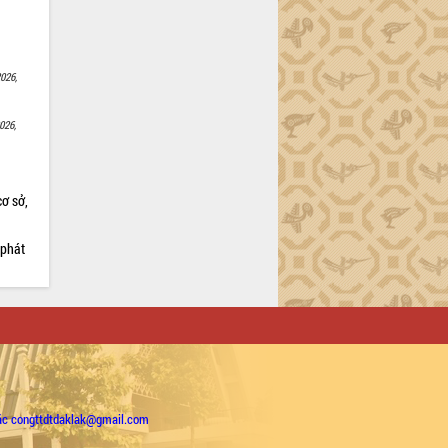
026,
026,
cơ sở,
 phát
ặc congttdtdaklak@gmail.com