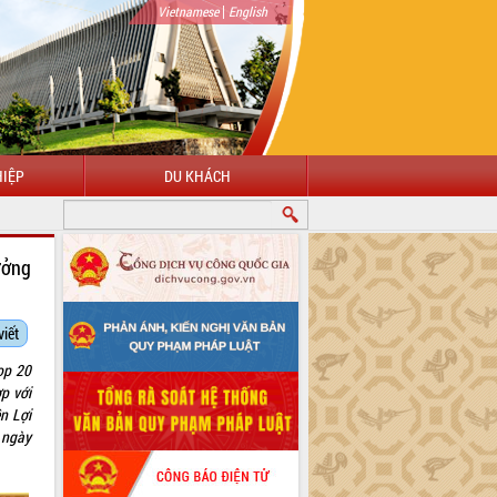
|
Vietnamese
English
IỆP
DU KHÁCH
CHÀO MỪNG ĐẾN VỚI CỔNG THÔNG TIN ĐIỆN TỬ TỈNH ĐẮK LẮK
ưởng
viết
op 20
p với
n Lợi
 ngày