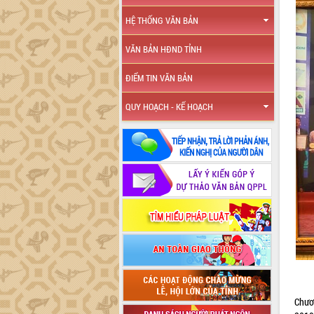
HỆ THỐNG VĂN BẢN
VĂN BẢN HĐND TỈNH
ĐIỂM TIN VĂN BẢN
QUY HOẠCH - KẾ HOẠCH
Chươ