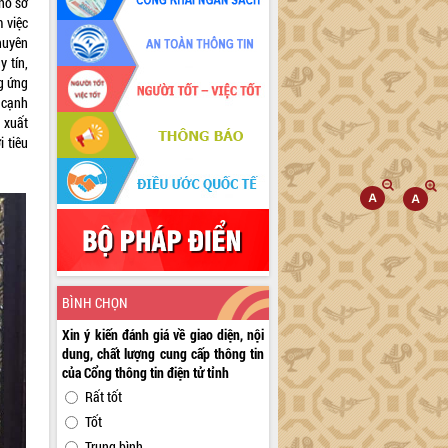
hồ sơ
 việc
huyên
 tín,
ng ứng
 cạnh
 xuất
 tiêu
BÌNH CHỌN
Xin ý kiến đánh giá về giao diện, nội
dung, chất lượng cung cấp thông tin
của Cổng thông tin điện tử tỉnh
Rất tốt
Tốt
Trung bình