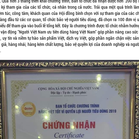
. Qua hơn 3 tháng triển khai chương trình, Ban tổ chức đã nhận được hơn 200 bộ 
 ký tham gia của các tổ chức, cá nhân trong cả nước. Trải qua một quá trình làm
êm túc, công tâm, khách quan của Hội đồng bình chọn với sự tham gia của các c
àng đầu từ các cơ quan, tổ chức bảo vệ người tiêu dùng, đã chọn ra 100 đơn vị uy
biểu để tham gia vào buổi lễ tổng kết. Đây là chương trình được tổ chức nhằm hưở
 vận động "Người Việt Nam ưu tiên dùng hàng Việt Nam" góp phần nâng cao sức
h, uy tín và niềm tự hào sản phẩm Việt, dịch vụ Việt, góp phần ngăn chặn việc sản
 giả, hàng nhái, hàng kém chất lượng, bảo vệ quyền lợi của doanh nghiệp và người
.