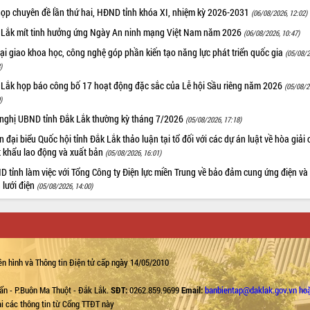
họp chuyên đề lần thứ hai, HĐND tỉnh khóa XI, nhiệm kỳ 2026-2031
(06/08/2026, 12:02)
 Lắk mít tinh hưởng ứng Ngày An ninh mạng Việt Nam năm 2026
(06/08/2026, 10:47)
i giao khoa học, công nghệ góp phần kiến tạo năng lực phát triển quốc gia
(05/08/2
)
 Lắk họp báo công bố 17 hoạt động đặc sắc của Lễ hội Sầu riêng năm 2026
(05/08/2
)
 nghị UBND tỉnh Đắk Lắk thường kỳ tháng 7/2026
(05/08/2026, 17:18)
 đại biểu Quốc hội tỉnh Đắk Lắk thảo luận tại tổ đối với các dự án luật về hòa giải 
t khẩu lao động và xuất bản
(05/08/2026, 16:01)
 tỉnh làm việc với Tổng Công ty Điện lực miền Trung về bảo đảm cung ứng điện và
n lưới điện
(05/08/2026, 14:00)
n hình và Thông tin Điện tử cấp ngày 14/05/2010
ẩn - P.Buôn Ma Thuột - Đắk Lắk.
SĐT:
0262.859.9699
Email:
banbientap@daklak.gov.vn ho
lại các thông tin từ Cổng TTĐT này