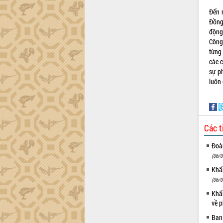
phá cơ chế - Hợp tác công tư
Đến 
Đề án 06 tạo bước ngoặt đột phá trong
Đồng
cải cách hành chính tỉnh Đắk Lắk
động
Kết nối tour, đẩy mạnh chuyển đổi số
Công
để phát triển du lịch Đắk Lắk
từng
Khởi động Dự án Đầu tư xây dựng hạ
các 
tầng kỹ thuật Cụm công nghiệp Tân
sự p
Tiến
luôn 
Gặp mặt các cơ quan báo chí nhân Kỷ
niệm 101 năm Ngày Báo chí Cách
mạng Việt Nam
Đắk Lắk sơ kết 4 năm triển khai thực
Các t
hiện Đề án 06 của Chính phủ
Đoàn
Họp báo thông tin về Hội nghị Công bố
(06/0
Quy hoạch và Xúc tiến đầu tư tỉnh Đắk
Lắk
Khẩn
Khơi thông điểm nghẽn, đẩy nhanh
(06/0
giải ngân vốn khắc phục thiên tai
Khẩn
HĐND tỉnh thông qua điều chỉnh Quy
về p
hoạch tỉnh thời kỳ 2021-2030
Ban