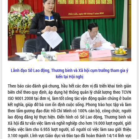
VIDEO
Khám bệnh, cấp phát thuốc miễn phí
Lãnh đạo Sở Lao động, Thương binh và Xã hội cụm trưởng tham gia ý
và tặng quà người dân xã Cư Pui
kiến tại Hội nghị
Hội nghị UBND tỉnh Đắk Lắk thường kỳ
Theo báo cáo đánh giá chung, hầu hết các đơn vị đã triển khai tinh giản
tháng 7/2026
biên chế theo quy định, áp dụng hệ thống quản lý chất lượng theo TCVN
Lễ truy tặng danh hiệu “Bà Mẹ Việt
ISO 9001.2008 tại đơn vị, làm tốt công tác vận động quần chúng ở buôn
Nam Anh hùng” và trao Huân chương
kết nghĩa, giúp đỡ bà con ổn định cuộc sống. Phong trào học tập và làm
Lao động
theo tấm gương đạo đức Hồ Chí Minh có 100% cán bộ, công chức, người
lao động đăng ký thực hiện. Điển hình có Sở Lao động, Thương binh và
ALBUM ẢNH
UBND tỉnh Đắk Lắk triển khai nhiệm
Xã hội đã tư vấn việc làm và nghề nghiệp cho hơn 19.000 lượt người, giới
vụ 6 tháng cuối năm 2026
thiệu việc làm cho 6.955 lượt người, số người có việc làm sau giới thiệu
Kỳ họp thứ Hai, Hội đồng nhân dân
3.100 người. Lĩnh vực Giáo dục và Đào tạo đã hoàn thành 14/14 lĩnh vực
tỉnh khóa XI quyết nghị nhiều nội dung