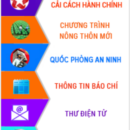
Thứ trưởng Bộ Y tế làm việc với tỉnh
Đắk Lắk về phát triển nhân lực y tế
cho trạm y tế cấp xã
Du lịch Đắk Lắk nâng tầm trải nghiệm
du khách thông qua Hệ thống cơ sở dữ
liệu và Bản đồ số
Tập huấn ứng dụng trí tuệ nhân tạo (AI)
trong thương mại điện tử năm 2026
Đoàn đại biểu Quốc hội tỉnh Đắk Lắk
trao đổi thông tin trước Kỳ họp thứ
nhất, Quốc hội khóa XVI
Quyết liệt cải cách hành chính, khơi
thông nguồn lực phát triển
Nâng cao hiệu lực, hiệu quả HĐND
tỉnh thông qua hiện đại hóa hành chính
Xã Ea Phê gắn cải cách hành chính với
chuyển đổi số
Phó Chủ tịch Thường trực UBND tỉnh
Hồ Thị Nguyên Thảo làm việc tại Trung
tâm Phục vụ hành chính công xã Ea
Phê