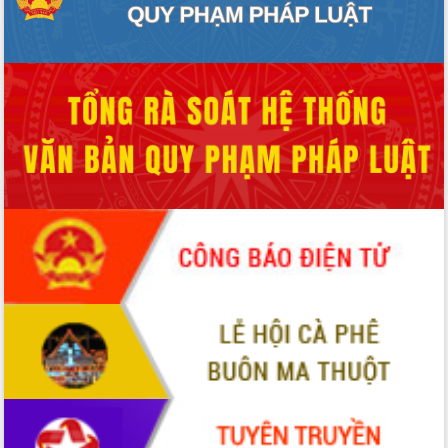
Xây dựng nông thôn mới: Nâng cao đời
sống người dân từ những mô hình thiết
thực
Quyết liệt tháo gỡ vướng mắc, đẩy
nhanh tiến độ các dự án trọng điểm
trong Khu kinh tế Nam Phú Yên
Hòn Yến phát triển du lịch gắn với bảo
tồn biển
Lấy ý kiến điều chỉnh Quy hoạch tỉnh
Đắk Lắk thời kỳ 2021-2030, tầm nhìn
đến năm 2050
Phát động chiến dịch 30 ngày đêm
giải phóng mặt bằng Tuyến đường bộ
ven biển
Đắk Lắk nỗ lực thúc đẩy tăng trưởng
kinh tế từ 10% trở lên trong Quý
II/2026
Đắk Lắk ký kết thỏa thuận hợp tác về
chuyển đổi số giai đoạn 2026 – 2030
với Tập đoàn Bưu chính Viễn thông
Việt Nam