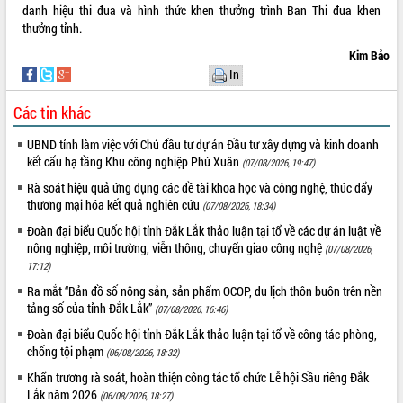
Quy hoạch và Xúc tiến đầu tư tỉnh Đắk
danh hiệu thi đua và hình thức khen thưởng trình Ban Thi đua khen
Lắk
thưởng tỉnh.
Khơi thông điểm nghẽn, đẩy nhanh
Kim Bảo
giải ngân vốn khắc phục thiên tai
In
HĐND tỉnh thông qua điều chỉnh Quy
hoạch tỉnh thời kỳ 2021-2030
Các tin khác
Hội thảo góp ý hồ sơ điều chỉnh quy
hoạch tỉnh Đắk Lắk thời kỳ 2021-2030,
UBND tỉnh làm việc với Chủ đầu tư dự án Đầu tư xây dựng và kinh doanh
tầm nhìn đến năm 2050
kết cấu hạ tầng Khu công nghiệp Phú Xuân
(07/08/2026, 19:47)
Nâng cao hiệu quả hoạt động của các
Rà soát hiệu quả ứng dụng các đề tài khoa học và công nghệ, thúc đẩy
doanh nghiệp nhà nước
thương mại hóa kết quả nghiên cứu
(07/08/2026, 18:34)
Hội nghị triển khai kết nối mạng
Đoàn đại biểu Quốc hội tỉnh Đắk Lắk thảo luận tại tổ về các dự án luật về
truyền số liệu chuyên dùng phục vụ cơ
nông nghiệp, môi trường, viễn thông, chuyển giao công nghệ
(07/08/2026,
quan Đảng, Nhà nước
17:12)
Lễ phát động chuỗi hoạt động chung
Ra mắt “Bản đồ số nông sản, sản phẩm OCOP, du lịch thôn buôn trên nền
tay làm sạch môi trường
tảng số của tỉnh Đắk Lắk”
(07/08/2026, 16:46)
Xã Ea Kar bước chuyển mình trong
Đoàn đại biểu Quốc hội tỉnh Đắk Lắk thảo luận tại tổ về công tác phòng,
công tác cải cách hành chính mô hình
chống tội phạm
(06/08/2026, 18:32)
mới
Khẩn trương rà soát, hoàn thiện công tác tổ chức Lễ hội Sầu riêng Đắk
UBND tỉnh họp báo định kỳ tháng 4
Lắk năm 2026
(06/08/2026, 18:27)
năm 2026