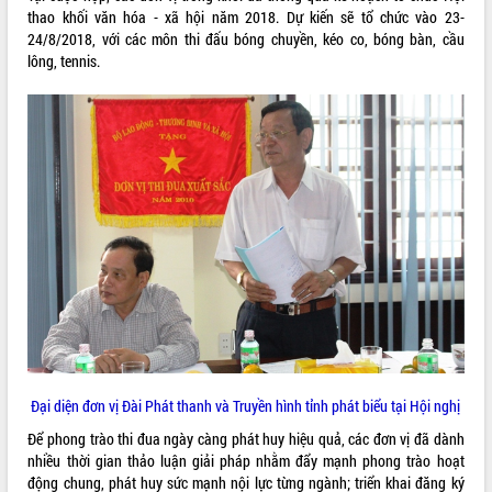
món ăn từ sầu riêng
thao khối văn hóa - xã hội năm 2018. Dự kiến sẽ tổ chức vào 23-
Đắk Lắk công bố Quy hoạch và xúc
24/8/2018, với các môn thi đấu bóng chuyền, kéo co, bóng bàn, cầu
tiến đầu tư tỉnh
lông, tennis.
Ngành cá ngừ Đắk Lắk chủ động thích
ứng để giữ vững thị trường xuất khẩu
Diễn đàn Kinh tế tư nhân Việt Nam đột
phá cơ chế - Hợp tác công tư
Đề án 06 tạo bước ngoặt đột phá trong
cải cách hành chính tỉnh Đắk Lắk
Kết nối tour, đẩy mạnh chuyển đổi số
để phát triển du lịch Đắk Lắk
Khởi động Dự án Đầu tư xây dựng hạ
tầng kỹ thuật Cụm công nghiệp Tân
Tiến
Gặp mặt các cơ quan báo chí nhân Kỷ
niệm 101 năm Ngày Báo chí Cách
mạng Việt Nam
Đại diện đơn vị Đài Phát thanh và Truyền hình tỉnh phát biểu tại Hội nghị
Đắk Lắk sơ kết 4 năm triển khai thực
Để phong trào thi đua ngày càng phát huy hiệu quả, các đơn vị đã dành
hiện Đề án 06 của Chính phủ
nhiều thời gian thảo luận giải pháp nhằm đẩy mạnh phong trào hoạt
Họp báo thông tin về Hội nghị Công bố
động chung, phát huy sức mạnh nội lực từng ngành; triển khai đăng ký