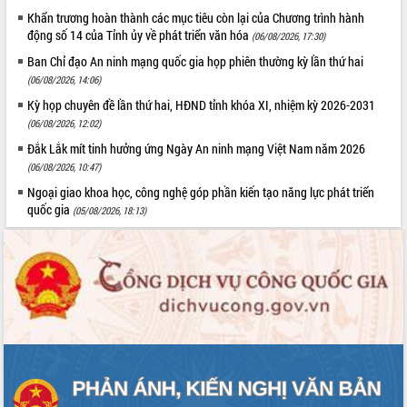
Hội thảo khoa học “Giải pháp thúc đẩy
Khẩn trương hoàn thành các mục tiêu còn lại của Chương trình hành
động số 14 của Tỉnh ủy về phát triển văn hóa
phát triển nền kinh tế xanh tại tỉnh
(06/08/2026, 17:30)
Đắk Lắk”
Ban Chỉ đạo An ninh mạng quốc gia họp phiên thường kỳ lần thứ hai
Tăng cường giám sát, đôn đốc thực
(06/08/2026, 14:06)
hiện nhiệm vụ quản lý tài sản công
Kỳ họp chuyên đề lần thứ hai, HĐND tỉnh khóa XI, nhiệm kỳ 2026-2031
hàng tuần
(06/08/2026, 12:02)
Tháo gỡ những vướng mắc, đẩy mạnh
Đắk Lắk mít tinh hưởng ứng Ngày An ninh mạng Việt Nam năm 2026
công tác cải cách thủ tục hành chính
(06/08/2026, 10:47)
tại Trung tâm Phục vụ hành chính
công tỉnh
Ngoại giao khoa học, công nghệ góp phần kiến tạo năng lực phát triển
quốc gia
(05/08/2026, 18:13)
Đắk Lắk: Tôn vinh 46 giải pháp tại Hội
thi Sáng tạo Kỹ thuật 2024 - 2025
Đắk Lắk rà soát, điều chỉnh Đề án 190
về phát triển nuôi trồng thủy sản
Phó Chủ tịch UBND tỉnh Đắk Lắk
Trương Công Thái kiểm tra thực địa
Dự án cao tốc Khánh Hòa - Buôn Ma
Thuột
Định vị cà phê Việt Nam như một “di
sản sống” trong dòng chảy toàn cầu