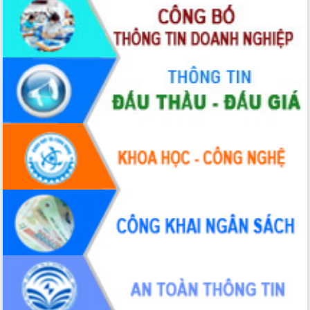
Xây dựng nền hành chính số đồng
hành cùng nông dân dân, doanh nghiệp
Giai đoạn 2026-2030, Đắk Lắk phấn
đấu có 77% xã đạt chuẩn nông thôn
mới
Chuyển đổi số 'mở đường' cho nông
nghiệp Đắk Lắk tăng trưởng bứt phá
Triển khai đồng bộ đo đạc, lập hồ sơ
địa chính, hoàn thiện cơ sở dữ liệu đất
đai
Ứng dụng sinh trắc học - Bước tiến
trong hành trình chuyển đổi số tại Đắk
Lắk
Đắk Lắk nâng cao hiệu quả công tác
Đảng từ Sổ tay đảng viên điện tử
Đắk Lắk đẩy mạnh nuôi biển công
nghệ, hướng tới phát triển thủy sản
bền vững
Tập huấn nâng cao năng lực triển khai
chuyển đổi số cho cán bộ, công chức