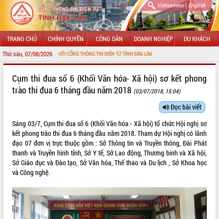
|
Vietnamese
English
TRANG CHỦ
CHÍNH QUYỀN
CÔNG DÂN
DOANH NGHIỆP
DU KHÁCH
Thứ sáu, 07/08/2026
 MỪNG ĐẾN VỚI CỔNG THÔNG TIN ĐIỆN TỬ TỈNH ĐẮK LẮK
GIỚI THIỆU
Cụm thi đua số 6 (Khối Văn hóa- Xã hội) sơ kết phong
trào thi đua 6 tháng đầu năm 2018
(03/07/2018, 15:04)
LÃNH ĐẠO UBND TỈNH
Đọc bài viết
TIN TỨC SỰ KIỆN
Sáng 03/7, Cụm thi đua số 6 (Khối Văn hóa - Xã hội) tổ chức Hội nghị sơ
SỞ, BAN, NGÀNH
kết phong trào thi đua 6 tháng đầu năm 2018. Tham dự Hội nghị có lãnh
đạo 07 đơn vị trực thuộc gồm : Sở Thông tin và Truyền thông, Đài Phát
UBND CÁC XÃ, PHƯỜNG
thanh và Truyền hình tỉnh, Sở Y tế, Sở Lao động, Thương binh và Xã hội,
Sở Giáo dục và Đào tạo, Sở Văn hóa, Thể thao và Du lịch , Sở Khoa học
và Công nghệ.
THÔNG TIN CHỈ ĐẠO ĐIỀU HÀNH
HỆ THỐNG VĂN BẢN
VĂN BẢN HĐND TỈNH