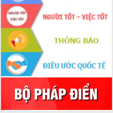
cấp xã
Đắk Lắk phát động hưởng ứng Ngày
Quyền của người tiêu dùng Việt Nam
2026
Đẩy mạnh cải cách hành chính, quyết
tâm đạt được mục tiêu tăng trưởng
hai con số trong năm 2026
Tổ chức trang trọng Lễ hội Đền thờ
Lương Văn Chánh năm 2026
Phó Bí thư Tỉnh ủy Đắk Lắk Đỗ Hữu
Huy giữ chức Bí thư Đảng ủy Ủy Ban
Nhân dân tỉnh
Bệnh án điện tử thúc đẩy chuyển đổi
số y tế tại Đắk Lắk
Chuyển đổi số thư viện: Mở rộng
không gian tri thức trong thời đại số
Đánh giá, rút kinh nghiệm công tác tổ
chức diễn tập trước ngày bầu cử
Chương trình “Gặp gỡ hữu nghị –
Friendship Meeting New Year 2026”