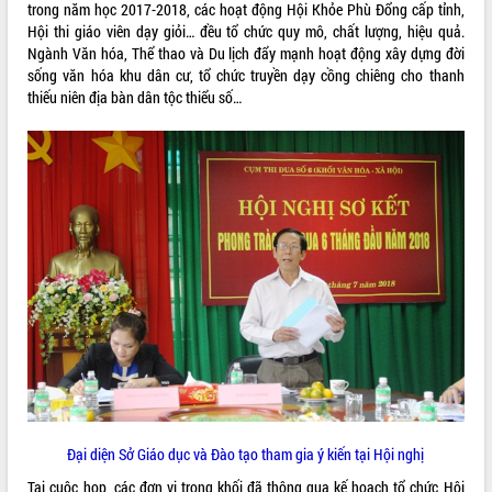
trong năm học 2017-2018, các hoạt động Hội Khỏe Phù Đổng cấp tỉnh,
quan trọng
Hội thi giáo viên dạy giỏi… đều tổ chức quy mô, chất lượng, hiệu quả.
Bí thư Tỉnh ủy Lương Nguyễn Minh
Ngành Văn hóa, Thể thao và Du lịch đẩy mạnh hoạt động xây dựng đời
Triết thăm, tặng quà người có công với
sống văn hóa khu dân cư, tổ chức truyền dạy cồng chiêng cho thanh
cách mạng
thiếu niên địa bàn dân tộc thiểu số…
Rà soát, hoàn thiện hệ thống thiết chế
văn hóa, thể thao đáp ứng yêu cầu
LIÊN KẾT WEB
phát triển mới
Thường trực HĐND tỉnh Đắk Lắk gặp
mặt Đoàn chuyên gia y tế TP. Hồ Chí
Minh
THỐNG KÊ TRUY CẬP
Lễ truy điệu và an táng hài cốt liệt sĩ
tại Nghĩa trang Liệt sĩ xã Sơn Hòa
Hôm nay:
3890
Bàn giải pháp tháo gỡ khó khăn trong
Tất cả:
66049213
xuất khẩu sầu riêng và triển khai quy
định EUDR
Thứ trưởng Bộ Nông nghiệp và Môi
trường Nguyễn Hoàng Hiệp khảo sát
vùng trồng và doanh nghiệp đóng gói
sầu riêng tại Đắk Lắk
Đại diện Sở Giáo dục và Đào tạo tham gia ý kiến tại Hội nghị
Trình diễn nghệ thuật chế biến các
Tại cuộc họp, các đơn vị trong khối đã thông qua kế hoạch tổ chức Hội