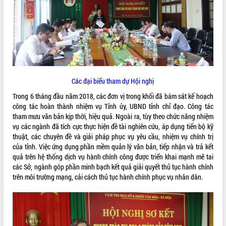
ĐIỂM TIN VĂN BẢN
QUY HOẠCH - KẾ HOẠCH
Các đại biểu tham dự Hội nghị
Trong 6 tháng đầu năm 2018, các đơn vị trong khối đã bám sát kế hoạch
công tác hoàn thành nhiệm vụ Tỉnh ủy, UBND tỉnh chỉ đạo. Công tác
tham mưu văn bản kịp thời, hiệu quả. Ngoài ra, tùy theo chức năng nhiệm
vụ các ngành đã tích cực thực hiện đề tài nghiên cứu, áp dụng tiến bộ kỹ
thuật, các chuyên đề và giải pháp phục vụ yêu cầu, nhiệm vụ chính trị
của tỉnh. Việc ứng dụng phần mềm quản lý văn bản, tiếp nhận và trả kết
quả trên hệ thống dịch vụ hành chính công được triển khai mạnh mẽ tai
các Sở, ngành góp phần minh bạch kết quả giải quyết thủ tục hành chính
trên môi trường mạng, cải cách thủ tục hành chính phục vụ nhân dân.