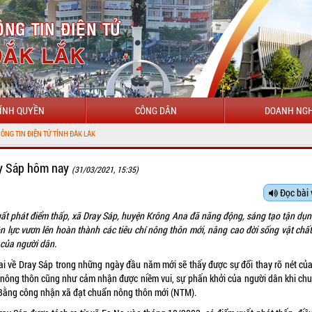
ÍNH QUYỀN
CÔNG DÂN
DOANH NGH
CHÀO MỪ
y Sáp hôm nay
(31/03/2021, 15:35)
Đọc bài 
uất phát điểm thấp, xã Dray Sáp, huyện Krông Ana đã năng động, sáng tạo tận dụn
n lực vươn lên hoàn thành các tiêu chí nông thôn mới, nâng cao đời sống vật chất,
 của người dân.
ai về Dray Sáp trong những ngày đầu năm mới sẽ thấy được sự đổi thay rõ nét của
nông thôn cũng như cảm nhận được niềm vui, sự phấn khởi của người dân khi chu
Bằng công nhận xã đạt chuẩn nông thôn mới (NTM).