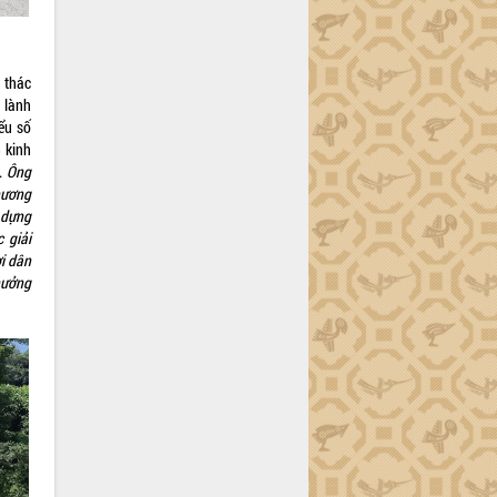
 thác
 lành
iểu số
 kinh
.
Ông
hương
 dựng
 giải
i dân
hưởng