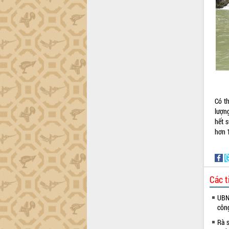
Đắk Lắk”
Tăng cường giám sát, đôn đốc thực
hiện nhiệm vụ quản lý tài sản công
hàng tuần
Tháo gỡ những vướng mắc, đẩy mạnh
công tác cải cách thủ tục hành chính
tại Trung tâm Phục vụ hành chính
công tỉnh
Đắk Lắk: Tôn vinh 46 giải pháp tại Hội
Có t
thi Sáng tạo Kỹ thuật 2024 - 2025
lượn
Đắk Lắk rà soát, điều chỉnh Đề án 190
hết 
về phát triển nuôi trồng thủy sản
hơn 
Phó Chủ tịch UBND tỉnh Đắk Lắk
Trương Công Thái kiểm tra thực địa
Dự án cao tốc Khánh Hòa - Buôn Ma
Thuột
Các t
Định vị cà phê Việt Nam như một “di
sản sống” trong dòng chảy toàn cầu
UBND
côn
Xây dựng nông thôn mới: Nâng cao đời
sống người dân từ những mô hình thiết
Rà s