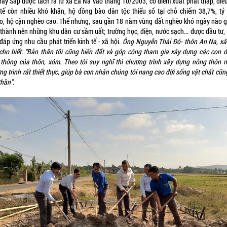
ray Sáp được tách ra từ xã Ea Na vào tháng 10/2003, có điểm xuất phát thấp, điều
 tế còn nhiều khó khăn, hộ đồng bào dân tộc thiểu số tại chỗ chiếm 38,7%, tỷ 
o, hộ cận nghèo cao. Thế nhưng, sau gần 18 năm vùng đất nghèo khó ngày nào g
 thành nên những khu dân cư sầm uất; trường học, điện, nước sạch... được đầu tư,
đáp ứng nhu cầu phát triển kinh tế - xã hội.
Ông Nguyễn Thái Đô- thôn An Na, xã
cho biết: “Bản thân tôi cũng hiến đất và góp công tham gia xây dựng các con 
 thông của thôn, xóm. Theo tôi suy nghĩ thì chương trình xây dựng nông thôn m
g trình rất thiết thực, giúp bà con nhân chúng tôi nang cao đời sống vật chất cũ
thần”.