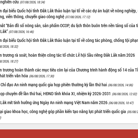
 nghiên cứu
(07/08/2026, 18:34)
 đại biểu Quốc hội tỉnh Đắk Lắk thảo luận tại tổ về các dự án luật về nông nghiệp,
ờng, viễn thông, chuyển giao công nghệ
(07/08/2026, 17:12)
ắt “Bản đồ số nông sản, sản phẩm OCOP, du lịch thôn buôn trên nền tảng số của t
 Lắk”
(07/08/2026, 16:46)
 đại biểu Quốc hội tỉnh Đắk Lắk thảo luận tại tổ về công tác phòng, chống tội ph
8/2026, 18:32)
 trương rà soát, hoàn thiện công tác tổ chức Lễ hội Sầu riêng Đắk Lắk năm 2026
8/2026, 18:27)
 trương hoàn thành các mục tiêu còn lại của Chương trình hành động số 14 của T
hát triển văn hóa
(06/08/2026, 17:30)
 Chỉ đạo An ninh mạng quốc gia họp phiên thường kỳ lần thứ hai
(06/08/2026, 14:06)
họp chuyên đề lần thứ hai, HĐND tỉnh khóa XI, nhiệm kỳ 2026-2031
(06/08/2026, 12:02)
 Lắk mít tinh hưởng ứng Ngày An ninh mạng Việt Nam năm 2026
(06/08/2026, 10:47)
i giao khoa học, công nghệ góp phần kiến tạo năng lực phát triển quốc gia
(05/08/2
)