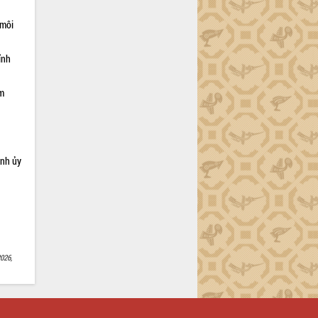
 môi
ỉnh
ạm
ỉnh ủy
026,