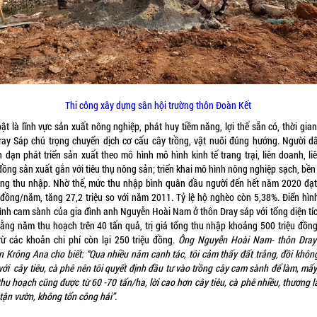
Thi công xây dựng sân hội trường thôn Đoàn Kết
ật là lĩnh vực sản xuất nông nghiệp, phát huy tiềm năng, lợi thế sẵn có, thời gia
ray Sáp chú trọng chuyển dịch cơ cấu cây trồng, vật nuôi đúng hướng. Người d
 dạn phát triển sản xuất theo mô hình mô hình kinh tế trang trại, liên doanh, liê
đồng sản xuất gắn với tiêu thụ nông sản; triển khai mô hình nông nghiệp sạch, bền
ăng thu nhập. Nhờ thế, mức thu nhập bình quân đầu người đến hết năm 2020 đạt
u đồng/năm, tăng 27,2 triệu so với năm 2011. Tỷ lệ hộ nghèo còn 5,38%. Điển hìn
ình cam sành của gia đình anh Nguyễn Hoài Nam ở thôn Dray sáp với tổng diện tíc
hằng năm thu hoạch trên 40 tấn quả, trị giá tổng thu nhập khoảng 500 triệu đồng
trừ các khoản chi phí còn lại 250 triệu đồng.
Ông Nguyễn Hoài Nam- thôn Dray
n Krông Ana cho biết: “Qua nhiều năm canh tác, tôi cảm thấy đất trắng, đồi khôn
với cây tiêu, cà phê nên tôi quyết định đầu tư vào trồng cây cam sành để làm, mấ
hu hoạch cũng được từ 60 -70 tấn/ha, lời cao hơn cây tiêu, cà phê nhiều, thương l
tận vườn, không tốn công hái”.