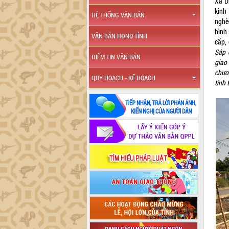
Xã D
kinh
HỆ THỐNG VĂN BẢN
nghè
hình
VĂN BẢN HĐND TỈNH
cấp, 
Sáp 
ĐIỂM TIN VĂN BẢN
giao
chươn
QUY HOẠCH - KẾ HOẠCH
tinh 