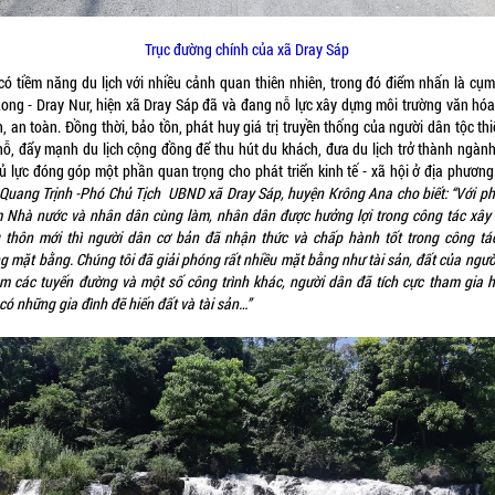
Trục đường chính của xã Dray Sáp
có tiềm năng du lịch với nhiều cảnh quan thiên nhiên, trong đó điểm nhấn là cụm
Long - Dray Nur, hiện xã Dray Sáp đã và đang nỗ lực xây dựng môi trường văn hóa
 an toàn. Đồng thời, bảo tồn, phát huy giá trị truyền thống của người dân tộc th
chỗ, đẩy mạnh du lịch cộng đồng để thu hút du khách, đưa du lịch trở thành ngành
hủ lực đóng góp một phần quan trọng cho phát triển kinh tế - xã hội ở địa phương
Quang Trịnh -Phó Chủ Tịch UBND xã Dray Sáp, huyện Krông Ana cho biết: “Với p
 Nhà nước và nhân dân cùng làm, nhân dân được hưởng lợi trong công tác xây
 thôn mới thì người dân cơ bản đã nhận thức và chấp hành tốt trong công tác
g mặt bằng. Chúng tôi đã giải phóng rất nhiều mặt bằng như tài sản, đất của ngườ
àm các tuyến đường và một số công trình khác, người dân đã tích cực tham gia 
có những gia đình đẽ hiến đất và tài sản…”