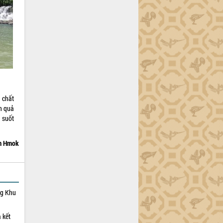
 chất
h quả
 suốt
im Hmok
ng Khu
 kết