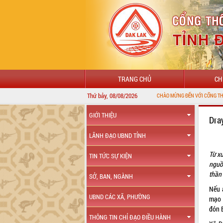
TRANG CHỦ
CH
Thứ bảy, 08/08/2026
GIỚI THIỆU
Dra
LÃNH ĐẠO UBND TỈNH
Từ x
TIN TỨC SỰ KIỆN
nguồ
thần
SỞ, BAN, NGÀNH
Nếu 
UBND CÁC XÃ, PHƯỜNG
mạo 
đón 
THÔNG TIN CHỈ ĐẠO ĐIỀU HÀNH