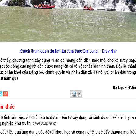
Khách tham quan du lịch tại cụm thác Gia Long – Dray Nur
hể thấy, chương trình xây dựng NTM đã mang đến diện mạo mới cho xã Dray Sáp,
g cuộc sống của người dân được nâng lên cả về vật chất lẫn tinh thần. Đây là thàn
sức phấn khởi của Đảng bộ, chính quyền và nhân dân xã đã nỗ lực, phấn đấu trong
10 năm qua.
Bá Lục - H’J
In
in khác
 tỉnh làm việc với Chủ đầu tư dự án Đầu tư xây dựng và kinh doanh kết cấu hạ tầ
g nghiệp Phú Xuân
(07/08/2026, 19:47)
oát hiệu quả ứng dụng các đề tài khoa học và công nghệ, thúc đẩy thương mại hóa