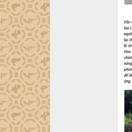
Khơi thông điểm nghẽn, đẩy nhanh
giải ngân vốn khắc phục thiên tai
HĐND tỉnh thông qua điều chỉnh Quy
hoạch tỉnh thời kỳ 2021-2030
Vốn 
Hội thảo góp ý hồ sơ điều chỉnh quy
Gia 
hoạch tỉnh Đắk Lắk thời kỳ 2021-2030,
mạnh,
tầm nhìn đến năm 2050
tại 
tế c
Nâng cao hiệu quả hoạt động của các
Hòa 
doanh nghiệp nhà nước
châm
Hội nghị triển khai kết nối mạng
nông
truyền số liệu chuyên dùng phục vụ cơ
phón
quan Đảng, Nhà nước
để l
Lễ phát động chuỗi hoạt động chung
ứng, 
tay làm sạch môi trường
Xã Ea Kar bước chuyển mình trong
công tác cải cách hành chính mô hình
mới
UBND tỉnh họp báo định kỳ tháng 4
năm 2026
Hội thảo khoa học “Giải pháp thúc đẩy
phát triển nền kinh tế xanh tại tỉnh