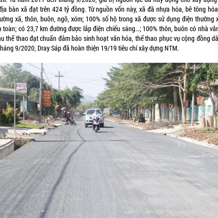
 địa bàn xã đạt trên 424 tỷ đồng. Từ nguồn vốn này, xã đã nhựa hóa, bê tông hóa
ường xã, thôn, buôn, ngõ, xóm; 100% số hộ trong xã được sử dụng điện thường 
n toàn; có 23,7 km đường được lắp điện chiếu sáng...; 100% thôn, buôn có nhà vă
hu thể thao đạt chuẩn đảm bảo sinh hoạt văn hóa, thể thao phục vụ cộng đồng dâ
tháng 9/2020, Dray Sáp đã hoàn thiện 19/19 tiêu chí xây dựng NTM.