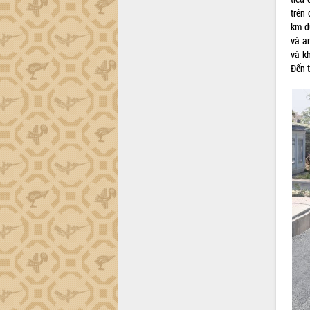
tiến đầu tư tỉnh
trên
Ngành cá ngừ Đắk Lắk chủ động thích
km đ
ứng để giữ vững thị trường xuất khẩu
và a
Diễn đàn Kinh tế tư nhân Việt Nam đột
và k
phá cơ chế - Hợp tác công tư
Đến 
Đề án 06 tạo bước ngoặt đột phá trong
cải cách hành chính tỉnh Đắk Lắk
Kết nối tour, đẩy mạnh chuyển đổi số
để phát triển du lịch Đắk Lắk
Khởi động Dự án Đầu tư xây dựng hạ
tầng kỹ thuật Cụm công nghiệp Tân
Tiến
Gặp mặt các cơ quan báo chí nhân Kỷ
niệm 101 năm Ngày Báo chí Cách
mạng Việt Nam
Đắk Lắk sơ kết 4 năm triển khai thực
hiện Đề án 06 của Chính phủ
Họp báo thông tin về Hội nghị Công bố
Quy hoạch và Xúc tiến đầu tư tỉnh Đắk
Lắk