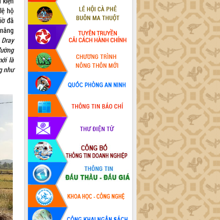
 kiện
lệ hộ
iờ đã
 nâng
 Dray
đường
ới là
ng như