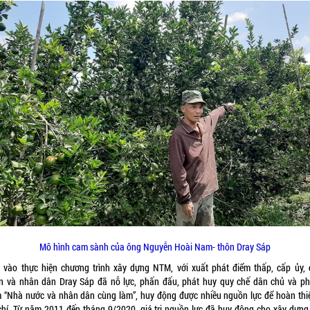
Mô hình cam sành của ông Nguyễn Hoài Nam- thôn Dray Sáp
 vào thực hiện chương trình xây dựng NTM, với xuất phát điểm thấp, cấp ủy, 
n và nhân dân Dray Sáp đã nỗ lực, phấn đấu, phát huy quy chế dân chủ và p
 “Nhà nước và nhân dân cùng làm”, huy động được nhiều nguồn lực để hoàn thi
 chí. Từ năm 2011 đến tháng 9/2020, giá trị nguồn lực đã huy động cho xây dựn