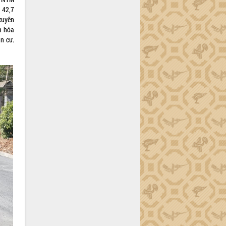
 42,7
xuyên
n hóa
n cư.