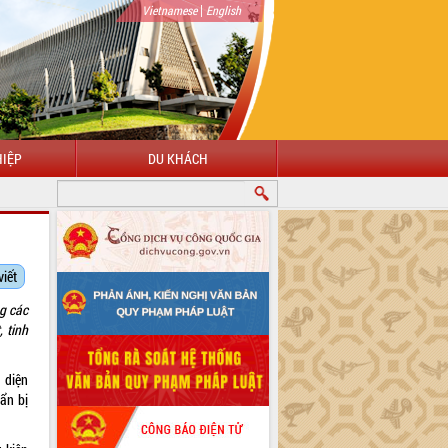
|
Vietnamese
English
IỆP
DU KHÁCH
NG ĐẾN VỚI CỔNG THÔNG TIN ĐIỆN TỬ TỈNH ĐẮK LẮK
viết
g các
 tinh
 diện
ẩn bị