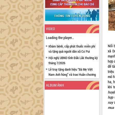
VIDEO
Loading the player...
Nổi b
Khám bệnh, cấp phát thuốc miễn phí
xã D
và tặng quà người dân xã Cư Pui
mạnh
Hội nghị UBND tỉnh Đắk Lắk thường kỳ
hợp 
tháng 7/2026
để t
Lễ truy tặng danh hiệu “Bà Mẹ Việt
triệ
Nam Anh hùng” và trao Huân chương
mô h
Lao động
ha, 
ALBUM ẢNH
UBND tỉnh Đắk Lắk triển khai nhiệm
khi 
vụ 6 tháng cuối năm 2026
huyệ
hợp 
Kỳ họp thứ Hai, Hội đồng nhân dân
nay t
tỉnh khóa XI quyết nghị nhiều nội dung
mua 
quan trọng
Bí thư Tỉnh ủy Lương Nguyễn Minh