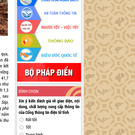
n qua,
ân đã
n kết
 vững
 41,7
h như
h 1,3
BÌNH CHỌN
, sau
Xin ý kiến đánh giá về giao diện, nội
 Sáp,
dung, chất lượng cung cấp thông tin
g phù
của Cổng thông tin điện tử tỉnh
y năm
Rất tốt
ái thu
Tốt
Trung bình