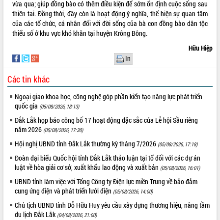
vừa qua; giúp đồng bào có thêm điều kiện để sớm ổn định cuộc sống sau
VIDEO
thiên tai. Đồng thời, đây còn là hoạt động ý nghĩa, thể hiện sự quan tâm
của các tổ chức, cá nhân đối với đời sống của bà con đồng bào dân tộc
thiểu số ở khu vực khó khăn tại huyện Krông Bông.
Hữu Hiệp
In
Các tin khác
Ngoại giao khoa học, công nghệ góp phần kiến tạo năng lực phát triển
quốc gia
(05/08/2026, 18:13)
Lễ truy tặng danh hiệu “Bà Mẹ Việt
Đắk Lắk họp báo công bố 17 hoạt động đặc sắc của Lễ hội Sầu riêng
Nam Anh hùng” và trao Huân chương
năm 2026
Lao động
(05/08/2026, 17:30)
UBND tỉnh Đắk Lắk triển khai nhiệm
Hội nghị UBND tỉnh Đắk Lắk thường kỳ tháng 7/2026
(05/08/2026, 17:18)
vụ 6 tháng cuối năm 2026
Đoàn đại biểu Quốc hội tỉnh Đắk Lắk thảo luận tại tổ đối với các dự án
Kỳ họp thứ Hai, Hội đồng nhân dân
luật về hòa giải cơ sở, xuất khẩu lao động và xuất bản
(05/08/2026, 16:01)
tỉnh khóa XI quyết nghị nhiều nội dung
UBND tỉnh làm việc với Tổng Công ty Điện lực miền Trung về bảo đảm
quan trọng
ALBUM ẢNH
cung ứng điện và phát triển lưới điện
(05/08/2026, 14:00)
Bí thư Tỉnh ủy Lương Nguyễn Minh
Chủ tịch UBND tỉnh Đỗ Hữu Huy yêu cầu xây dựng thương hiệu, nâng tầm
Triết thăm, tặng quà người có công với
du lịch Đắk Lắk
(04/08/2026, 21:00)
cách mạng