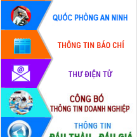
HĐND tỉnh thông qua điều chỉnh Quy
hoạch tỉnh thời kỳ 2021-2030
Hội thảo góp ý hồ sơ điều chỉnh quy
hoạch tỉnh Đắk Lắk thời kỳ 2021-2030,
tầm nhìn đến năm 2050
Nâng cao hiệu quả hoạt động của các
doanh nghiệp nhà nước
Hội nghị triển khai kết nối mạng
truyền số liệu chuyên dùng phục vụ cơ
quan Đảng, Nhà nước
Lễ phát động chuỗi hoạt động chung
tay làm sạch môi trường
Xã Ea Kar bước chuyển mình trong
công tác cải cách hành chính mô hình
mới
UBND tỉnh họp báo định kỳ tháng 4
năm 2026
Hội thảo khoa học “Giải pháp thúc đẩy
phát triển nền kinh tế xanh tại tỉnh
Đắk Lắk”
Tăng cường giám sát, đôn đốc thực