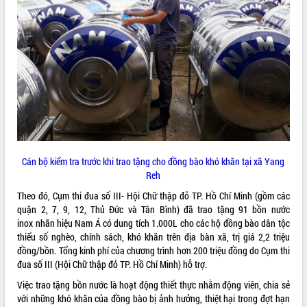
ĐIỂM TIN VĂN BẢN
QUY HOẠCH - KẾ HOẠCH
Cán bộ kiểm tra trước khi trao tặng cho đồng bào khó khăn tại xã Yang
Reh
Theo đó, Cụm thi đua số III- Hội Chữ thập đỏ TP. Hồ Chí Minh (gồm các
quận 2, 7, 9, 12, Thủ Đức và Tân Bình) đã trao tặng 91 bồn nước
inox nhãn hiệu Nam Á có dung tích 1.000L cho các hộ đồng bào dân tộc
thiểu số nghèo, chính sách, khó khăn trên địa bàn xã, trị giá 2,2 triệu
đồng/bồn. Tổng kinh phí của chương trình hơn 200 triệu đồng do Cụm thi
đua số III (Hội Chữ thập đỏ TP. Hồ Chí Minh) hỗ trợ.
Việc trao tặng bồn nước là hoạt động thiết thực nhằm động viên, chia sẻ
với những khó khăn của đồng bào bị ảnh hưởng, thiệt hại trong đợt hạn