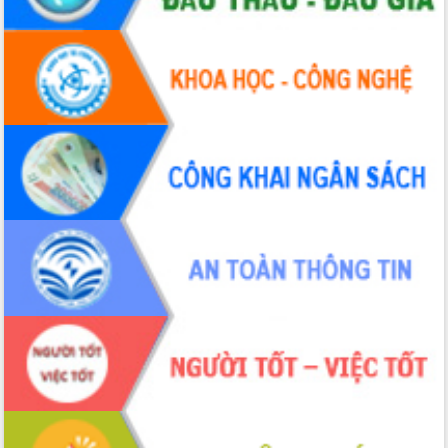
hiện nhiệm vụ quản lý tài sản công
hàng tuần
Tháo gỡ những vướng mắc, đẩy mạnh
công tác cải cách thủ tục hành chính
tại Trung tâm Phục vụ hành chính
công tỉnh
Đắk Lắk: Tôn vinh 46 giải pháp tại Hội
thi Sáng tạo Kỹ thuật 2024 - 2025
Đắk Lắk rà soát, điều chỉnh Đề án 190
về phát triển nuôi trồng thủy sản
Phó Chủ tịch UBND tỉnh Đắk Lắk
Trương Công Thái kiểm tra thực địa
Dự án cao tốc Khánh Hòa - Buôn Ma
Thuột
Định vị cà phê Việt Nam như một “di
sản sống” trong dòng chảy toàn cầu
Xây dựng nông thôn mới: Nâng cao đời
sống người dân từ những mô hình thiết
thực
Quyết liệt tháo gỡ vướng mắc, đẩy