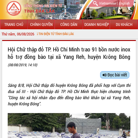
|
Vietnamese
English
TRANG CHỦ
CHÍNH QUYỀN
CÔNG DÂN
DOANH NGHIỆP
DU KHÁCH
Thứ năm, 06/08/2026
 VỚI CỔNG THÔNG TIN ĐIỆN TỬ TỈNH ĐẮK LẮK
GIỚI THIỆU
Hội Chữ thập đỏ TP. Hồ Chí Minh trao 91 bồn nước inox
hỗ trợ đồng bào tại xã Yang Reh, huyện Krông Bông
LÃNH ĐẠO UBND TỈNH
(08/08/2019, 14:10)
TIN TỨC SỰ KIỆN
Đọc bài viết
SỞ, BAN, NGÀNH
Sáng 8/8, Hội Chữ thập đỏ huyện Krông Bông đã phối hợp với Cụm thi
đua số III - Hội Chữ thập đỏ TP. Hồ Chí Minh thực hiện chương trình
UBND CÁC XÃ, PHƯỜNG
"Công tác xã hội nhân đạo đến đồng bào khó khăn tại xã Yang Reh,
huyện Krông Bông".
THÔNG TIN CHỈ ĐẠO ĐIỀU HÀNH
HỆ THỐNG VĂN BẢN
VĂN BẢN HĐND TỈNH