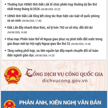
Thường trực HĐND tỉnh Đắk Lắk tổ chức phiên họp thường kỳ lần thứ
Rà soát, hoàn thiện hệ thống thiết chế
nhất trong tháng 8/2026
văn hóa, thể thao đáp ứng yêu cầu
(04/08/2026, 18:22)
phát triển mới
UBND tỉnh Đắk Lắk tổng kết công tác thực hiện các luật về quốc phòng
Thường trực HĐND tỉnh Đắk Lắk gặp
và an ninh
(04/08/2026, 17:46)
mặt Đoàn chuyên gia y tế TP. Hồ Chí
Đắk Lắk đẩy nhanh khai thác, xử lý hơn 760 cơ sở nhà, đất dôi dư
Minh
LIÊN KẾT WEB
(04/08/2026, 16:00)
Lễ truy điệu và an táng hài cốt liệt sĩ
Khai mạc Phiên toàn thể về Ngoại giao phục vụ phát triển đất nước trong
tại Nghĩa trang Liệt sĩ xã Sơn Hòa
giai đoạn mới tại Hội nghị Ngoại giao lần thứ 33
(04/08/2026, 14:44)
Bàn giải pháp tháo gỡ khó khăn trong
Tăng cường phối hợp, ưu tiên nguồn lực đẩy mạnh chuyển đổi số toàn
xuất khẩu sầu riêng và triển khai quy
THỐNG KÊ TRUY CẬP
diện ngành giáo dục
(04/08/2026, 14:23)
định EUDR
Thứ trưởng Bộ Nông nghiệp và Môi
Hôm nay:
23092
trường Nguyễn Hoàng Hiệp khảo sát
Tất cả:
65999234
vùng trồng và doanh nghiệp đóng gói
sầu riêng tại Đắk Lắk
Trình diễn nghệ thuật chế biến các
món ăn từ sầu riêng
Đắk Lắk công bố Quy hoạch và xúc
tiến đầu tư tỉnh
Ngành cá ngừ Đắk Lắk chủ động thích