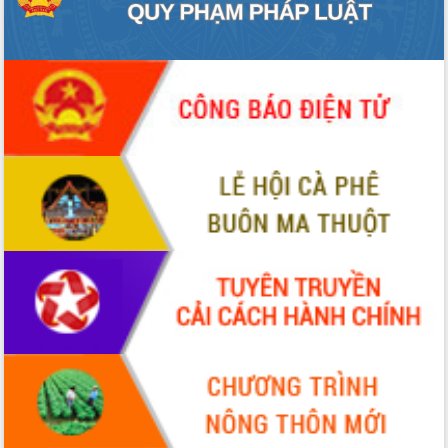
ứng để giữ vững thị trường xuất khẩu
Diễn đàn Kinh tế tư nhân Việt Nam đột
phá cơ chế - Hợp tác công tư
Đề án 06 tạo bước ngoặt đột phá trong
cải cách hành chính tỉnh Đắk Lắk
Kết nối tour, đẩy mạnh chuyển đổi số
để phát triển du lịch Đắk Lắk
Khởi động Dự án Đầu tư xây dựng hạ
tầng kỹ thuật Cụm công nghiệp Tân
Tiến
Gặp mặt các cơ quan báo chí nhân Kỷ
niệm 101 năm Ngày Báo chí Cách
mạng Việt Nam
Đắk Lắk sơ kết 4 năm triển khai thực
hiện Đề án 06 của Chính phủ
Họp báo thông tin về Hội nghị Công bố
Quy hoạch và Xúc tiến đầu tư tỉnh Đắk
Lắk
Khơi thông điểm nghẽn, đẩy nhanh
giải ngân vốn khắc phục thiên tai