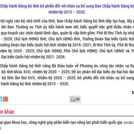
Chấp hành Đảng bộ tỉnh bỏ phiếu đối với nhân sự bổ sung Ban Chấp hành Đảng bộ
nhiệm kỳ 2015 – 2020.
Hội nghị cán bộ chủ chốt của tỉnh, Ban Chấp hành Đảng bộ tỉnh tiếp tục họp, lấy ý
c khi Ban Thường vụ Tỉnh ủy tiến hành xem xét, biểu quyết việc giới thiệu nhân 
 quy hoạch các chức danh lãnh đạo, quản lý cấp tỉnh gồm: Phó Bí thư Tỉnh ủy nhi
 - 2020; Chủ tịch HĐND tỉnh, Chủ tịch UBND tỉnh, Trưởng Đoàn Đại biểu Quốc hội 
rưởng Đoàn Đại biểu Quốc hội tỉnh nhiệm kỳ 2016- 2021; Bí thư Tỉnh ủy, Phó Bí th
hiệm kỳ 2020 - 2025; Chủ tịch HĐND, Phó Chủ tịch HĐND, Chủ tịch UBND và T
 Đại biểu Quốc hội nhiệm kỳ 2021- 2026.
Chấp hành Đảng bộ tỉnh cũng đã thảo luận về Phương án công tác nhân sự Đạ
 bộ tỉnh khóa XVII, nhiệm kỳ 2020 – 2025; Đề án phân bổ đại biểu dự Đại hội đại
 bộ tỉnh lần thứ XVII, nhiệm kỳ 2020 – 2025; bỏ phiếu đối với nhân sự bổ sun
 hành Đảng bộ tỉnh nhiệm kỳ 2015 – 2020.
T
In
in khác
i giao khoa học, công nghệ góp phần kiến tạo năng lực phát triển quốc gia
(05/08/2
)