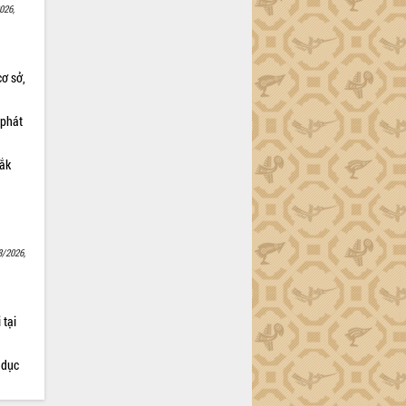
026,
cơ sở,
 phát
Lắk
8/2026,
 tại
 dục