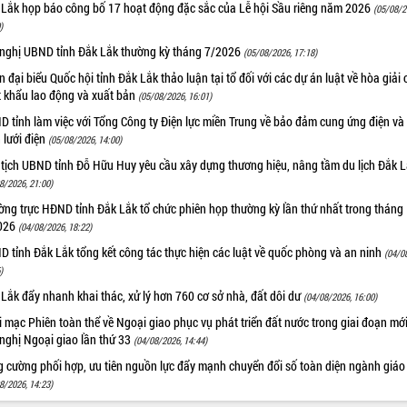
 Lắk họp báo công bố 17 hoạt động đặc sắc của Lễ hội Sầu riêng năm 2026
(05/08/2
)
 nghị UBND tỉnh Đắk Lắk thường kỳ tháng 7/2026
(05/08/2026, 17:18)
 đại biểu Quốc hội tỉnh Đắk Lắk thảo luận tại tổ đối với các dự án luật về hòa giải 
t khẩu lao động và xuất bản
(05/08/2026, 16:01)
 tỉnh làm việc với Tổng Công ty Điện lực miền Trung về bảo đảm cung ứng điện và
n lưới điện
(05/08/2026, 14:00)
 tịch UBND tỉnh Đỗ Hữu Huy yêu cầu xây dựng thương hiệu, nâng tầm du lịch Đắk 
8/2026, 21:00)
ng trực HĐND tỉnh Đắk Lắk tổ chức phiên họp thường kỳ lần thứ nhất trong tháng
026
(04/08/2026, 18:22)
 tỉnh Đắk Lắk tổng kết công tác thực hiện các luật về quốc phòng và an ninh
(04/0
)
Lắk đẩy nhanh khai thác, xử lý hơn 760 cơ sở nhà, đất dôi dư
(04/08/2026, 16:00)
 mạc Phiên toàn thể về Ngoại giao phục vụ phát triển đất nước trong giai đoạn mới
nghị Ngoại giao lần thứ 33
(04/08/2026, 14:44)
g cường phối hợp, ưu tiên nguồn lực đẩy mạnh chuyển đổi số toàn diện ngành giáo
8/2026, 14:23)