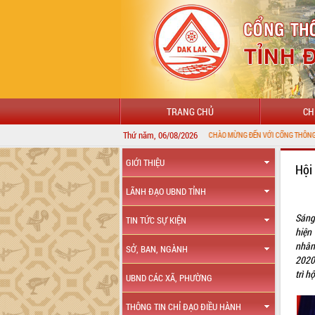
TRANG CHỦ
CH
Thứ năm, 06/08/2026
GIỚI THIỆU
Hội
LÃNH ĐẠO UBND TỈNH
Sáng
TIN TỨC SỰ KIỆN
hiện 
nhân
SỞ, BAN, NGÀNH
2020
trì h
UBND CÁC XÃ, PHƯỜNG
THÔNG TIN CHỈ ĐẠO ĐIỀU HÀNH