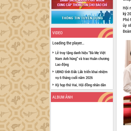
Hội 
kỳ 20
Phó t
ủy n
Đoàn
VIDEO
Loading the player...
Lễ truy tặng danh hiệu “Bà Mẹ Việt
Nam Anh hùng” và trao Huân chương
Lao động
UBND tỉnh Đắk Lắk triển khai nhiệm
vụ 6 tháng cuối năm 2026
Kỳ họp thứ Hai, Hội đồng nhân dân
tỉnh khóa XI quyết nghị nhiều nội dung
quan trọng
ALBUM ẢNH
Bí thư Tỉnh ủy Lương Nguyễn Minh
Triết thăm, tặng quà người có công với
cách mạng
Rà soát, hoàn thiện hệ thống thiết chế
văn hóa, thể thao đáp ứng yêu cầu