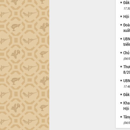
phá cơ chế - Hợp tác công tư
Đắk
Đề án 06 tạo bước ngoặt đột phá trong
17:30
cải cách hành chính tỉnh Đắk Lắk
Hội
Kết nối tour, đẩy mạnh chuyển đổi số
Đoàn
để phát triển du lịch Đắk Lắk
xuấ
Khởi động Dự án Đầu tư xây dựng hạ
UBND
tầng kỹ thuật Cụm công nghiệp Tân
triể
Tiến
Chủ
Gặp mặt các cơ quan báo chí nhân Kỷ
(04/0
niệm 101 năm Ngày Báo chí Cách
mạng Việt Nam
Thườ
8/2
Đắk Lắk sơ kết 4 năm triển khai thực
hiện Đề án 06 của Chính phủ
UBND
Họp báo thông tin về Hội nghị Công bố
17:46
Quy hoạch và Xúc tiến đầu tư tỉnh Đắk
Đắk 
Lắk
Khai
Khơi thông điểm nghẽn, đẩy nhanh
Hội 
giải ngân vốn khắc phục thiên tai
Tăn
HĐND tỉnh thông qua điều chỉnh Quy
(04/0
hoạch tỉnh thời kỳ 2021-2030