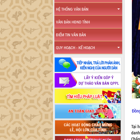
HỆ THỐNG VĂN BẢN
VĂN BẢN HĐND TỈNH
ĐIỂM TIN VĂN BẢN
QUY HOẠCH - KẾ HOẠCH
Đồng
Tại 
danh
Chấp