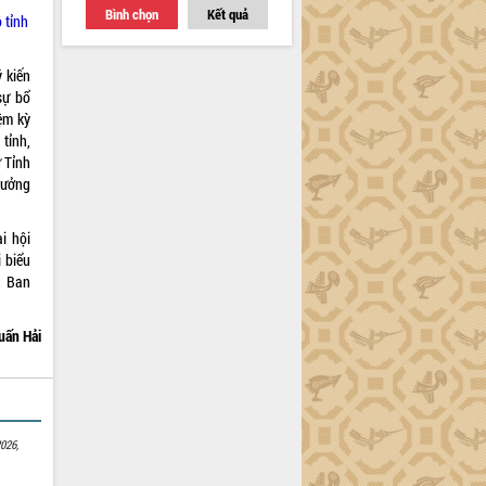
Bình chọn
Kết quả
 tỉnh
 kiến
sự bổ
ệm kỳ
tỉnh,
ư Tỉnh
rưởng
i hội
 biểu
g Ban
uấn Hải
026,