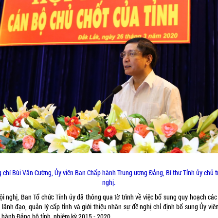
 chí Bùi Văn Cường, Ủy viên Ban Chấp hành Trung ương Đảng, Bí thư Tỉnh ủy chủ tr
nghị.
hội nghị, Ban Tổ chức Tỉnh ủy đã thông qua tờ trình về việc bổ sung quy hoạch các
 lãnh đạo, quản lý cấp tỉnh và giới thiệu nhân sự đề nghị chỉ định bổ sung Ủy viê
 hành Đảng bộ tỉnh, nhiệm kỳ 2015 - 2020.