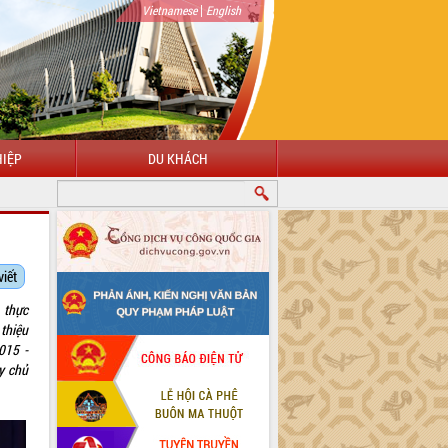
|
Vietnamese
English
IỆP
DU KHÁCH
 MỪNG ĐẾN VỚI CỔNG THÔNG TIN ĐIỆN TỬ TỈNH ĐẮK LẮK
viết
 thực
 thiệu
015 -
y chủ