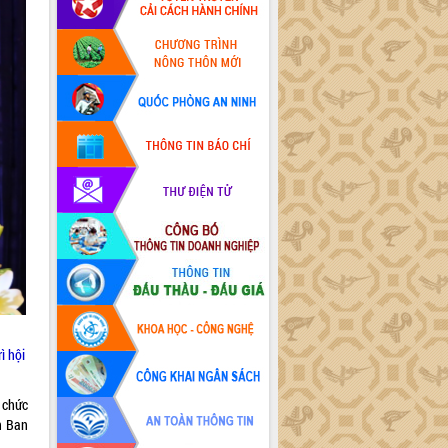
ì hội
 chức
n Ban