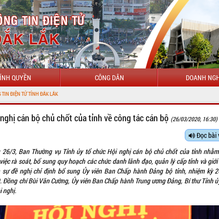
ÍNH QUYỀN
CÔNG DÂN
DOANH NGH
CHÀO
 nghị cán bộ chủ chốt của tỉnh về công tác cán bộ
(26/03/2020, 16:30)
Đọc bài 
 26/3, Ban Thường vụ Tỉnh ủy tổ chức Hội nghị cán bộ chủ chốt của tỉnh nhằm
việc rà soát, bổ sung quy hoạch các chức danh lãnh đạo, quản lý cấp tỉnh và giới
 sự đề nghị chỉ định bổ sung Ủy viên Ban Chấp hành Đảng bộ tỉnh, nhiệm kỳ 2
. Đồng chí Bùi Văn Cường, Ủy viên Ban Chấp hành Trung ương Đảng, Bí thư Tỉnh ủ
ội nghị.