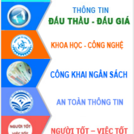
Xây dựng nông thôn mới: Nâng cao đời
sống người dân từ những mô hình thiết
thực
Quyết liệt tháo gỡ vướng mắc, đẩy
nhanh tiến độ các dự án trọng điểm
trong Khu kinh tế Nam Phú Yên
Hòn Yến phát triển du lịch gắn với bảo
tồn biển
Lấy ý kiến điều chỉnh Quy hoạch tỉnh
Đắk Lắk thời kỳ 2021-2030, tầm nhìn
đến năm 2050
Phát động chiến dịch 30 ngày đêm
giải phóng mặt bằng Tuyến đường bộ
ven biển
Đắk Lắk nỗ lực thúc đẩy tăng trưởng
kinh tế từ 10% trở lên trong Quý
II/2026
Đắk Lắk ký kết thỏa thuận hợp tác về
chuyển đổi số giai đoạn 2026 – 2030
với Tập đoàn Bưu chính Viễn thông
Việt Nam