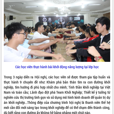
ĐIỂM TIN VĂN BẢN
QUY HOẠCH - KẾ HOẠCH
Các học viên thực hành bài khởi động năng lượng tại lớp học
Trong 3 ngày diễn ra Hội nghị, các học viên sẽ được tham gia tập huấn và
thực hành 9 chuyên đề như: Khám phá bản thân tìm ra con đường khởi
nghiệp, tìm hướng đi phù hợp nhất cho mình; Tinh thần khởi nghiệp tại Việt
Nam và toàn cầu; Lãnh đạo đột phá Team Khởi Nghiệp; Thiết kế ý tưởng từ
nghiên cứu thị trường tinh gọn và sử dụng mô hình kinh doanh để quản trị dự
án khởi nghiệp...Thông điệp của chương trình hội nghị là thanh niên thế hệ
mới cần đổi mới sáng tạo trong khởi nghiệp để có thể chạm đến thành công,
dù biết rằng con đường ấy không hề bằng phẳng một chút nào.