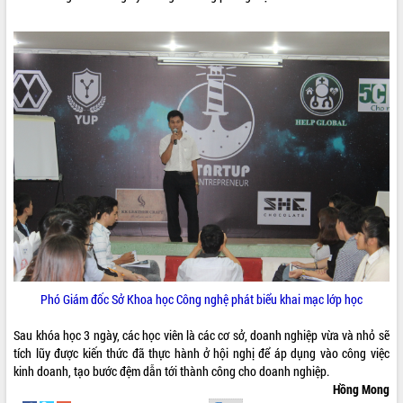
VIDEO
Khám bệnh, cấp phát thuốc miễn phí
và tặng quà người dân xã Cư Pui
Hội nghị UBND tỉnh Đắk Lắk thường kỳ
tháng 7/2026
Lễ truy tặng danh hiệu “Bà Mẹ Việt
Phó Giám đốc Sở Khoa học Công nghệ phát biểu khai mạc lớp học
Nam Anh hùng” và trao Huân chương
Lao động
Sau khóa học 3 ngày, các học viên là các cơ sở, doanh nghiệp vừa và nhỏ sẽ
ALBUM ẢNH
UBND tỉnh Đắk Lắk triển khai nhiệm
tích lũy được kiến thức đã thực hành ở hội nghị để áp dụng vào công việc
vụ 6 tháng cuối năm 2026
kinh doanh, tạo bước đệm dẫn tới thành công cho doanh nghiệp.
Kỳ họp thứ Hai, Hội đồng nhân dân
Hồng Mong
tỉnh khóa XI quyết nghị nhiều nội dung