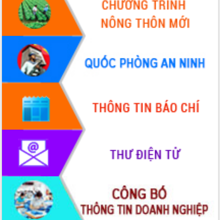
Hội thảo khoa học “Giải pháp thúc đẩy
phát triển nền kinh tế xanh tại tỉnh
Đắk Lắk”
Tăng cường giám sát, đôn đốc thực
hiện nhiệm vụ quản lý tài sản công
hàng tuần
Tháo gỡ những vướng mắc, đẩy mạnh
công tác cải cách thủ tục hành chính
tại Trung tâm Phục vụ hành chính
công tỉnh
Đắk Lắk: Tôn vinh 46 giải pháp tại Hội
thi Sáng tạo Kỹ thuật 2024 - 2025
Đắk Lắk rà soát, điều chỉnh Đề án 190
về phát triển nuôi trồng thủy sản
Phó Chủ tịch UBND tỉnh Đắk Lắk
Trương Công Thái kiểm tra thực địa
Dự án cao tốc Khánh Hòa - Buôn Ma
Thuột
Định vị cà phê Việt Nam như một “di
sản sống” trong dòng chảy toàn cầu