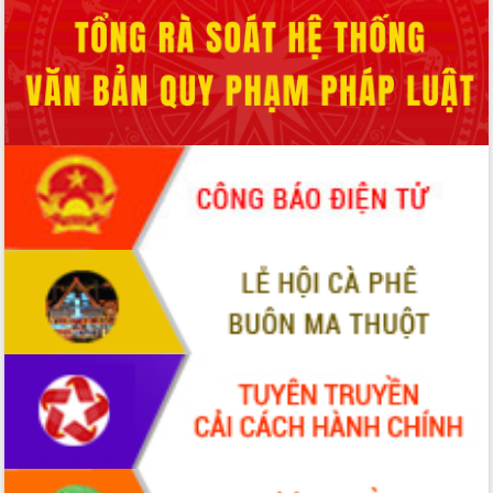
Quy hoạch và Xúc tiến đầu tư tỉnh Đắk
Lắk
Khơi thông điểm nghẽn, đẩy nhanh
giải ngân vốn khắc phục thiên tai
HĐND tỉnh thông qua điều chỉnh Quy
hoạch tỉnh thời kỳ 2021-2030
Hội thảo góp ý hồ sơ điều chỉnh quy
hoạch tỉnh Đắk Lắk thời kỳ 2021-2030,
tầm nhìn đến năm 2050
Nâng cao hiệu quả hoạt động của các
doanh nghiệp nhà nước
Hội nghị triển khai kết nối mạng
truyền số liệu chuyên dùng phục vụ cơ
quan Đảng, Nhà nước
Lễ phát động chuỗi hoạt động chung
tay làm sạch môi trường
Xã Ea Kar bước chuyển mình trong
công tác cải cách hành chính mô hình
mới
UBND tỉnh họp báo định kỳ tháng 4
năm 2026