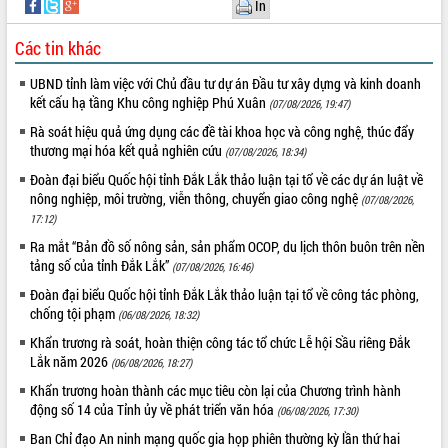
In
quan trọng
Bí thư Tỉnh ủy Lương Nguyễn Minh
Các tin khác
Triết thăm, tặng quà người có công với
cách mạng
UBND tỉnh làm việc với Chủ đầu tư dự án Đầu tư xây dựng và kinh doanh
kết cấu hạ tầng Khu công nghiệp Phú Xuân
(07/08/2026, 19:47)
Rà soát, hoàn thiện hệ thống thiết chế
văn hóa, thể thao đáp ứng yêu cầu
LIÊN KẾT WEB
Rà soát hiệu quả ứng dụng các đề tài khoa học và công nghệ, thúc đẩy
phát triển mới
thương mại hóa kết quả nghiên cứu
(07/08/2026, 18:34)
Thường trực HĐND tỉnh Đắk Lắk gặp
Đoàn đại biểu Quốc hội tỉnh Đắk Lắk thảo luận tại tổ về các dự án luật về
mặt Đoàn chuyên gia y tế TP. Hồ Chí
nông nghiệp, môi trường, viễn thông, chuyển giao công nghệ
(07/08/2026,
Minh
17:12)
THỐNG KÊ TRUY CẬP
Lễ truy điệu và an táng hài cốt liệt sĩ
Ra mắt “Bản đồ số nông sản, sản phẩm OCOP, du lịch thôn buôn trên nền
tại Nghĩa trang Liệt sĩ xã Sơn Hòa
Hôm nay:
4656
tảng số của tỉnh Đắk Lắk”
(07/08/2026, 16:46)
Bàn giải pháp tháo gỡ khó khăn trong
Tất cả:
66049979
Đoàn đại biểu Quốc hội tỉnh Đắk Lắk thảo luận tại tổ về công tác phòng,
xuất khẩu sầu riêng và triển khai quy
chống tội phạm
(06/08/2026, 18:32)
định EUDR
Khẩn trương rà soát, hoàn thiện công tác tổ chức Lễ hội Sầu riêng Đắk
Thứ trưởng Bộ Nông nghiệp và Môi
Lắk năm 2026
(06/08/2026, 18:27)
trường Nguyễn Hoàng Hiệp khảo sát
vùng trồng và doanh nghiệp đóng gói
Khẩn trương hoàn thành các mục tiêu còn lại của Chương trình hành
sầu riêng tại Đắk Lắk
động số 14 của Tỉnh ủy về phát triển văn hóa
(06/08/2026, 17:30)
Trình diễn nghệ thuật chế biến các
Ban Chỉ đạo An ninh mạng quốc gia họp phiên thường kỳ lần thứ hai