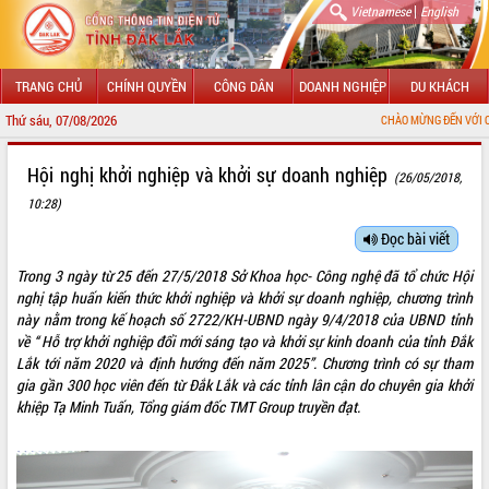
|
Vietnamese
English
TRANG CHỦ
CHÍNH QUYỀN
CÔNG DÂN
DOANH NGHIỆP
DU KHÁCH
Thứ sáu, 07/08/2026
CHÀO MỪNG ĐẾN VỚI CỔNG THÔNG 
GIỚI THIỆU
Hội nghị khởi nghiệp và khởi sự doanh nghiệp
(26/05/2018,
10:28)
LÃNH ĐẠO UBND TỈNH
Đọc bài viết
TIN TỨC SỰ KIỆN
Trong 3 ngày từ 25 đến 27/5/2018 Sở Khoa học- Công nghệ đã tổ chức Hội
SỞ, BAN, NGÀNH
nghị tập huấn kiến thức khởi nghiệp và khởi sự doanh nghiệp, chương trình
này nằm trong kế hoạch số 2722/KH-UBND ngày 9/4/2018 của UBND tỉnh
UBND CÁC XÃ, PHƯỜNG
về “ Hỗ trợ khởi nghiệp đổi mới sáng tạo và khởi sự kinh doanh của tỉnh Đắk
Lắk tới năm 2020 và định hướng đến năm 2025”. Chương trình có sự tham
gia gần 300 học viên đến từ Đắk Lắk và các tỉnh lân cận do chuyên gia khởi
THÔNG TIN CHỈ ĐẠO ĐIỀU HÀNH
khiệp Tạ Minh Tuấn, Tổng giám đốc TMT Group truyền đạt.
HỆ THỐNG VĂN BẢN
VĂN BẢN HĐND TỈNH