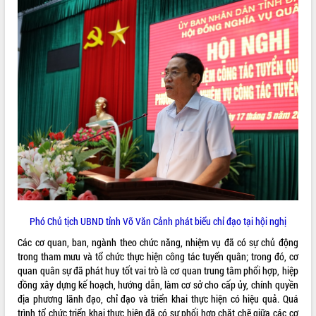
VIDEO
Khám bệnh, cấp phát thuốc miễn phí
và tặng quà người dân xã Cư Pui
Hội nghị UBND tỉnh Đắk Lắk thường kỳ
tháng 7/2026
Phó Chủ tịch UBND tỉnh Võ Văn Cảnh phát biểu chỉ đạo tại hội nghị
Lễ truy tặng danh hiệu “Bà Mẹ Việt
Nam Anh hùng” và trao Huân chương
Các cơ quan, ban, ngành theo chức năng, nhiệm vụ đã có sự chủ động
Lao động
trong tham mưu và tổ chức thực hiện công tác tuyển quân; trong đó, cơ
ALBUM ẢNH
UBND tỉnh Đắk Lắk triển khai nhiệm
quan quân sự đã phát huy tốt vai trò là cơ quan trung tâm phối hợp, hiệp
vụ 6 tháng cuối năm 2026
đồng xây dựng kế hoạch, hướng dẫn, làm cơ sở cho cấp ủy, chính quyền
địa phương lãnh đạo, chỉ đạo và triển khai thực hiện có hiệu quả. Quá
Kỳ họp thứ Hai, Hội đồng nhân dân
trình tổ chức triển khai thực hiện đã có sự phối hợp chặt chẽ giữa các cơ
tỉnh khóa XI quyết nghị nhiều nội dung