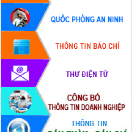
cấp xã
Đắk Lắk phát động hưởng ứng Ngày
Quyền của người tiêu dùng Việt Nam
2026
Đẩy mạnh cải cách hành chính, quyết
tâm đạt được mục tiêu tăng trưởng
hai con số trong năm 2026
Tổ chức trang trọng Lễ hội Đền thờ
Lương Văn Chánh năm 2026
Phó Bí thư Tỉnh ủy Đắk Lắk Đỗ Hữu
Huy giữ chức Bí thư Đảng ủy Ủy Ban
Nhân dân tỉnh
Bệnh án điện tử thúc đẩy chuyển đổi
số y tế tại Đắk Lắk
Chuyển đổi số thư viện: Mở rộng
không gian tri thức trong thời đại số
Đánh giá, rút kinh nghiệm công tác tổ
chức diễn tập trước ngày bầu cử
Chương trình “Gặp gỡ hữu nghị –
Friendship Meeting New Year 2026”