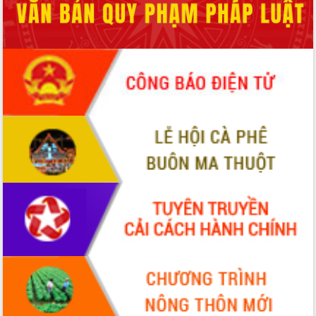
Xây dựng nền hành chính số đồng
hành cùng nông dân dân, doanh nghiệp
Giai đoạn 2026-2030, Đắk Lắk phấn
đấu có 77% xã đạt chuẩn nông thôn
mới
Chuyển đổi số 'mở đường' cho nông
nghiệp Đắk Lắk tăng trưởng bứt phá
Triển khai đồng bộ đo đạc, lập hồ sơ
địa chính, hoàn thiện cơ sở dữ liệu đất
đai
Ứng dụng sinh trắc học - Bước tiến
trong hành trình chuyển đổi số tại Đắk
Lắk
Đắk Lắk nâng cao hiệu quả công tác
Đảng từ Sổ tay đảng viên điện tử
Đắk Lắk đẩy mạnh nuôi biển công
nghệ, hướng tới phát triển thủy sản
bền vững
Tập huấn nâng cao năng lực triển khai
chuyển đổi số cho cán bộ, công chức