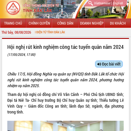
|
Vietnamese
English
TRANG CHỦ
CHÍNH QUYỀN
CÔNG DÂN
DOANH NGHIỆP
DU KHÁCH
Thứ bảy, 08/08/2026
THÔNG TIN ĐIỆN TỬ TỈNH ĐẮK LẮK
GIỚI THIỆU
Hội nghị rút kinh nghiệm công tác tuyển quân năm 2024
(17/05/2024, 17:00)
LÃNH ĐẠO UBND TỈNH
Đọc bài viết
TIN TỨC SỰ KIỆN
Chiều 17/5, Hội đồng Nghĩa vụ quân sự (NVQS) tỉnh Đắk Lắk tổ chức Hội
SỞ, BAN, NGÀNH
nghị rút kinh nghiệm công tác tuyển quân năm 2024, phương hướng
nhiệm vụ năm 2025.
UBND CÁC XÃ, PHƯỜNG
Tham dự hội nghị có đồng chí Võ Văn Cảnh – Phó Chủ tịch UBND tỉnh;
Đại tá Niê Ta- Chỉ huy trưởng Bộ Chỉ huy Quân sự tỉnh; Thiếu tướng Lê
THÔNG TIN CHỈ ĐẠO ĐIỀU HÀNH
Vinh Quy – Giám đốc Công an tỉnh; lãnh đạo Sở, ngành, địa phương
trong tỉnh.
HỆ THỐNG VĂN BẢN
VĂN BẢN HĐND TỈNH