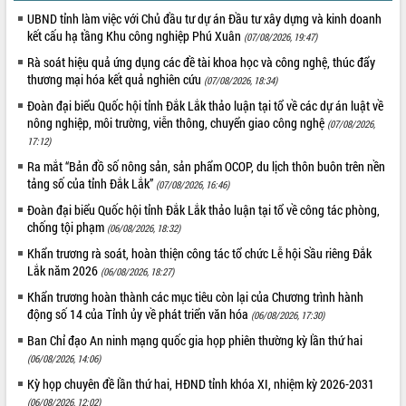
Xây dựng nông thôn mới: Nâng cao đời
UBND tỉnh làm việc với Chủ đầu tư dự án Đầu tư xây dựng và kinh doanh
sống người dân từ những mô hình thiết
kết cấu hạ tầng Khu công nghiệp Phú Xuân
(07/08/2026, 19:47)
thực
Rà soát hiệu quả ứng dụng các đề tài khoa học và công nghệ, thúc đẩy
Quyết liệt tháo gỡ vướng mắc, đẩy
thương mại hóa kết quả nghiên cứu
(07/08/2026, 18:34)
nhanh tiến độ các dự án trọng điểm
trong Khu kinh tế Nam Phú Yên
Đoàn đại biểu Quốc hội tỉnh Đắk Lắk thảo luận tại tổ về các dự án luật về
nông nghiệp, môi trường, viễn thông, chuyển giao công nghệ
Hòn Yến phát triển du lịch gắn với bảo
(07/08/2026,
tồn biển
17:12)
Lấy ý kiến điều chỉnh Quy hoạch tỉnh
Ra mắt “Bản đồ số nông sản, sản phẩm OCOP, du lịch thôn buôn trên nền
Đắk Lắk thời kỳ 2021-2030, tầm nhìn
tảng số của tỉnh Đắk Lắk”
(07/08/2026, 16:46)
đến năm 2050
Đoàn đại biểu Quốc hội tỉnh Đắk Lắk thảo luận tại tổ về công tác phòng,
Phát động chiến dịch 30 ngày đêm
chống tội phạm
(06/08/2026, 18:32)
giải phóng mặt bằng Tuyến đường bộ
Khẩn trương rà soát, hoàn thiện công tác tổ chức Lễ hội Sầu riêng Đắk
ven biển
Lắk năm 2026
(06/08/2026, 18:27)
Đắk Lắk nỗ lực thúc đẩy tăng trưởng
Khẩn trương hoàn thành các mục tiêu còn lại của Chương trình hành
kinh tế từ 10% trở lên trong Quý
động số 14 của Tỉnh ủy về phát triển văn hóa
(06/08/2026, 17:30)
II/2026
Ban Chỉ đạo An ninh mạng quốc gia họp phiên thường kỳ lần thứ hai
Đắk Lắk ký kết thỏa thuận hợp tác về
chuyển đổi số giai đoạn 2026 – 2030
(06/08/2026, 14:06)
với Tập đoàn Bưu chính Viễn thông
Kỳ họp chuyên đề lần thứ hai, HĐND tỉnh khóa XI, nhiệm kỳ 2026-2031
Việt Nam
(06/08/2026, 12:02)