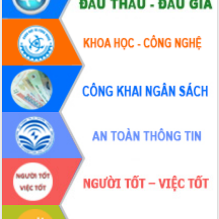
Bầu cử Quốc hội và HĐND: Cử tri Đắk
Lắk gửi gắm niềm tin, kỳ vọng vào lá
phiếu
Đắk Lắk sẵn sàng các điều kiện cho
Ngày hội bầu cử đại biểu Quốc hội
khóa XVI và HĐND các cấp nhiệm kỳ
2026-2031
Đảm bảo cuộc bầu cử đại biểu Quốc
hội và đại biểu HĐND các cấp diễn ra
an toàn, hiệu quả, đúng quy định
Thủ tướng Chính phủ Phạm Minh Chính
kiểm tra, chỉ đạo hoàn thành các dự
án cao tốc và thăm khu tái định cư tại
Đắk Lắk
Sôi nổi Hội đua ngựa truyền thống Gò
Thì Thùng mừng Xuân Bính Ngọ 2026
Lãnh đạo tỉnh dâng hương tưởng niệm
tại Đập Đồng Cam đầu Xuân Bính Ngọ
Ngành nông nghiệp phấn đấu tăng
trưởng đạt 5,86% trong năm 2026
UBND tỉnh Đắk Lắk triển khai công tác