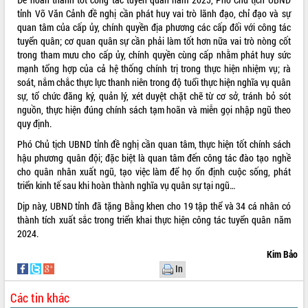
Hội thảo khoa học “Giải pháp thúc đẩy
tỉnh Võ Văn Cảnh đề nghị cần phát huy vai trò lãnh đạo, chỉ đạo và sự
phát triển nền kinh tế xanh tại tỉnh
quan tâm của cấp ủy, chính quyền địa phương các cấp đối với công tác
Đắk Lắk”
tuyển quân; cơ quan quân sự cần phải làm tốt hơn nữa vai trò nòng cốt
trong tham mưu cho cấp ủy, chính quyền cùng cấp nhằm phát huy sức
Tăng cường giám sát, đôn đốc thực
mạnh tổng hợp của cả hệ thống chính trị trong thực hiện nhiệm vụ; rà
hiện nhiệm vụ quản lý tài sản công
soát, nắm chắc thực lực thanh niên trong độ tuổi thực hiện nghĩa vụ quân
hàng tuần
sự, tổ chức đăng ký, quản lý, xét duyệt chặt chẽ từ cơ sở, tránh bỏ sót
Tháo gỡ những vướng mắc, đẩy mạnh
nguồn, thực hiện đúng chính sách tạm hoãn và miễn gọi nhập ngũ theo
công tác cải cách thủ tục hành chính
quy định.
tại Trung tâm Phục vụ hành chính
công tỉnh
Phó Chủ tịch UBND tỉnh đề nghị cần quan tâm, thực hiện tốt chính sách
hậu phương quân đội; đặc biệt là quan tâm đến công tác đào tạo nghề
Đắk Lắk: Tôn vinh 46 giải pháp tại Hội
cho quân nhân xuất ngũ, tạo việc làm để họ ổn định cuộc sống, phát
thi Sáng tạo Kỹ thuật 2024 - 2025
triển kinh tế sau khi hoàn thành nghĩa vụ quân sự tại ngũ…
Đắk Lắk rà soát, điều chỉnh Đề án 190
về phát triển nuôi trồng thủy sản
Dịp này, UBND tỉnh đã tặng Bằng khen cho 19 tập thể và 34 cá nhân có
thành tích xuất sắc trong triển khai thực hiện công tác tuyển quân năm
Phó Chủ tịch UBND tỉnh Đắk Lắk
2024.
Trương Công Thái kiểm tra thực địa
Dự án cao tốc Khánh Hòa - Buôn Ma
Kim Bảo
Thuột
In
Định vị cà phê Việt Nam như một “di
sản sống” trong dòng chảy toàn cầu
Các tin khác