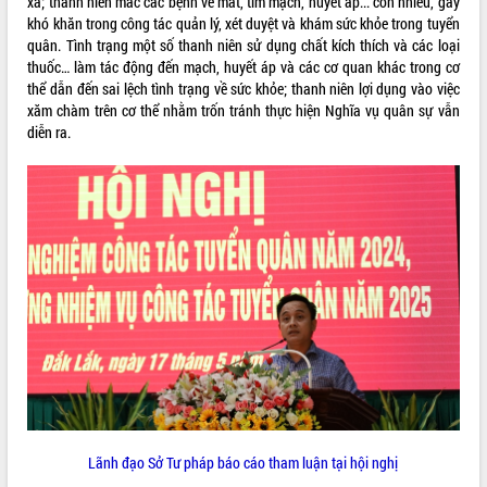
xa; thanh niên mắc các bệnh về mắt, tim mạch, huyết áp... còn nhiều, gây
món ăn từ sầu riêng
khó khăn trong công tác quản lý, xét duyệt và khám sức khỏe trong tuyển
Đắk Lắk công bố Quy hoạch và xúc
quân. Tình trạng một số thanh niên sử dụng chất kích thích và các loại
tiến đầu tư tỉnh
thuốc… làm tác động đến mạch, huyết áp và các cơ quan khác trong cơ
Ngành cá ngừ Đắk Lắk chủ động thích
thể dẫn đến sai lệch tình trạng về sức khỏe; thanh niên lợi dụng vào việc
ứng để giữ vững thị trường xuất khẩu
xăm chàm trên cơ thể nhằm trốn tránh thực hiện Nghĩa vụ quân sự vẫn
Diễn đàn Kinh tế tư nhân Việt Nam đột
diễn ra.
phá cơ chế - Hợp tác công tư
Đề án 06 tạo bước ngoặt đột phá trong
cải cách hành chính tỉnh Đắk Lắk
Kết nối tour, đẩy mạnh chuyển đổi số
để phát triển du lịch Đắk Lắk
Khởi động Dự án Đầu tư xây dựng hạ
tầng kỹ thuật Cụm công nghiệp Tân
Tiến
Gặp mặt các cơ quan báo chí nhân Kỷ
niệm 101 năm Ngày Báo chí Cách
mạng Việt Nam
Đắk Lắk sơ kết 4 năm triển khai thực
hiện Đề án 06 của Chính phủ
Lãnh đạo Sở Tư pháp báo cáo tham luận tại hội nghị
Họp báo thông tin về Hội nghị Công bố