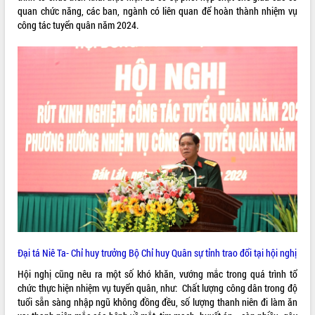
quan chức năng, các ban, ngành có liên quan để hoàn thành nhiệm vụ
quan trọng
công tác tuyển quân năm 2024.
Bí thư Tỉnh ủy Lương Nguyễn Minh
Triết thăm, tặng quà người có công với
cách mạng
Rà soát, hoàn thiện hệ thống thiết chế
văn hóa, thể thao đáp ứng yêu cầu
LIÊN KẾT WEB
phát triển mới
Thường trực HĐND tỉnh Đắk Lắk gặp
mặt Đoàn chuyên gia y tế TP. Hồ Chí
Minh
THỐNG KÊ TRUY CẬP
Lễ truy điệu và an táng hài cốt liệt sĩ
tại Nghĩa trang Liệt sĩ xã Sơn Hòa
Hôm nay:
30445
Bàn giải pháp tháo gỡ khó khăn trong
Tất cả:
66075768
xuất khẩu sầu riêng và triển khai quy
định EUDR
Thứ trưởng Bộ Nông nghiệp và Môi
Đại tá Niê Ta- Chỉ huy trưởng Bộ Chỉ huy Quân sự tỉnh trao đổi tại hội nghị
trường Nguyễn Hoàng Hiệp khảo sát
vùng trồng và doanh nghiệp đóng gói
Hội nghị cũng nêu ra một số khó khăn, vướng mắc trong quá trình tổ
sầu riêng tại Đắk Lắk
chức thực hiện nhiệm vụ tuyển quân, như: Chất lượng công dân trong độ
tuổi sẵn sàng nhập ngũ không đồng đều, số lượng thanh niên đi làm ăn
Trình diễn nghệ thuật chế biến các