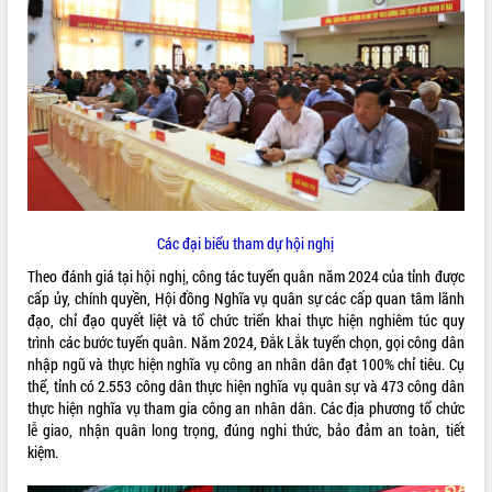
ĐIỂM TIN VĂN BẢN
QUY HOẠCH - KẾ HOẠCH
Các đại biểu tham dự hội nghị
Theo đánh giá tại hội nghị, công tác tuyển quân năm 2024 của tỉnh được
cấp ủy, chính quyền, Hội đồng Nghĩa vụ quân sự các cấp quan tâm lãnh
đạo, chỉ đạo quyết liệt và tổ chức triển khai thực hiện nghiêm túc quy
trình các bước tuyển quân. Năm 2024, Đắk Lắk tuyển chọn, gọi công dân
nhập ngũ và thực hiện nghĩa vụ công an nhân dân đạt 100% chỉ tiêu. Cụ
thể, tỉnh có 2.553 công dân thực hiện nghĩa vụ quân sự và 473 công dân
thực hiện nghĩa vụ tham gia công an nhân dân. Các địa phương tổ chức
lễ giao, nhận quân long trọng, đúng nghi thức, bảo đảm an toàn, tiết
kiệm.