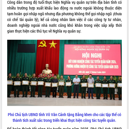
Quy hoạch và Xúc tiến đầu tư tỉnh Đắk
Công dân trong độ tuổi thực hiện Nghĩa vụ quân sự trên địa bàn tỉnh có
Lắk
nhiều trường hợp xuất khẩu lao động ra nước ngoài không thuộc diện
Khơi thông điểm nghẽn, đẩy nhanh
tạm hoãn gọi nhập ngũ nhưng địa phương không thể gọi nhập ngũ
(
chưa
giải ngân vốn khắc phục thiên tai
có chế tài quản lý), kể cả công nhân làm việc ở các công ty tư nhân,
doanh nghiệp ngoài nhà nước cũng khó khăn trong việc sắp xếp thời
HĐND tỉnh thông qua điều chỉnh Quy
gian thực hiện các thủ tục về Nghĩa vụ quân sự.
hoạch tỉnh thời kỳ 2021-2030
Hội thảo góp ý hồ sơ điều chỉnh quy
hoạch tỉnh Đắk Lắk thời kỳ 2021-2030,
tầm nhìn đến năm 2050
Nâng cao hiệu quả hoạt động của các
doanh nghiệp nhà nước
Hội nghị triển khai kết nối mạng
truyền số liệu chuyên dùng phục vụ cơ
quan Đảng, Nhà nước
Lễ phát động chuỗi hoạt động chung
tay làm sạch môi trường
Xã Ea Kar bước chuyển mình trong
công tác cải cách hành chính mô hình
mới
Phó Chủ tịch UBND tỉnh Võ Văn Cảnh tặng Bằng khen cho các tập thể có
thành tích xuất sắc trong triển khai thực hiện công tác tuyển quân.
UBND tỉnh họp báo định kỳ tháng 4
năm 2026
Để hoàn thành tốt công tác tuyển quân năm 2025, Phó Chủ tịch UBND