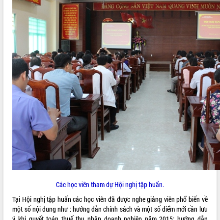
ĐIỂM TIN VĂN BẢN
QUY HOẠCH - KẾ HOẠCH
Các học viên tham dự Hội nghị tập huấn.
Tại Hội nghị tập huấn các học viên đã được nghe giảng viên phổ biến về
một số nội dung như : hướng dẫn chính sách và một số điểm mới cần lưu
ý khi quyết toán thuế thu nhập doanh nghiệp năm 2015; hướng dẫn