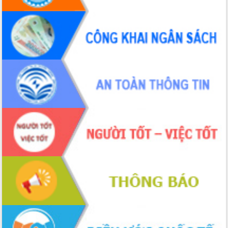
nhanh tiến độ các dự án trọng điểm
trong Khu kinh tế Nam Phú Yên
Hòn Yến phát triển du lịch gắn với bảo
tồn biển
Lấy ý kiến điều chỉnh Quy hoạch tỉnh
Đắk Lắk thời kỳ 2021-2030, tầm nhìn
đến năm 2050
Phát động chiến dịch 30 ngày đêm
giải phóng mặt bằng Tuyến đường bộ
ven biển
Đắk Lắk nỗ lực thúc đẩy tăng trưởng
kinh tế từ 10% trở lên trong Quý
II/2026
Đắk Lắk ký kết thỏa thuận hợp tác về
chuyển đổi số giai đoạn 2026 – 2030
với Tập đoàn Bưu chính Viễn thông
Việt Nam
Thứ trưởng Bộ Y tế làm việc với tỉnh
Đắk Lắk về phát triển nhân lực y tế
cho trạm y tế cấp xã
Du lịch Đắk Lắk nâng tầm trải nghiệm