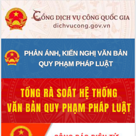
ứng để giữ vững thị trường xuất khẩu
Diễn đàn Kinh tế tư nhân Việt Nam đột
phá cơ chế - Hợp tác công tư
Đề án 06 tạo bước ngoặt đột phá trong
cải cách hành chính tỉnh Đắk Lắk
Kết nối tour, đẩy mạnh chuyển đổi số
để phát triển du lịch Đắk Lắk
Khởi động Dự án Đầu tư xây dựng hạ
tầng kỹ thuật Cụm công nghiệp Tân
Tiến
Gặp mặt các cơ quan báo chí nhân Kỷ
niệm 101 năm Ngày Báo chí Cách
mạng Việt Nam
Đắk Lắk sơ kết 4 năm triển khai thực
hiện Đề án 06 của Chính phủ
Họp báo thông tin về Hội nghị Công bố
Quy hoạch và Xúc tiến đầu tư tỉnh Đắk
Lắk
Khơi thông điểm nghẽn, đẩy nhanh
giải ngân vốn khắc phục thiên tai