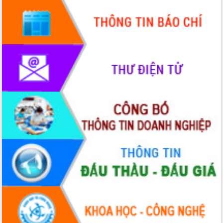
hiện nhiệm vụ quản lý tài sản công
hàng tuần
Tháo gỡ những vướng mắc, đẩy mạnh
công tác cải cách thủ tục hành chính
tại Trung tâm Phục vụ hành chính
công tỉnh
Đắk Lắk: Tôn vinh 46 giải pháp tại Hội
thi Sáng tạo Kỹ thuật 2024 - 2025
Đắk Lắk rà soát, điều chỉnh Đề án 190
về phát triển nuôi trồng thủy sản
Phó Chủ tịch UBND tỉnh Đắk Lắk
Trương Công Thái kiểm tra thực địa
Dự án cao tốc Khánh Hòa - Buôn Ma
Thuột
Định vị cà phê Việt Nam như một “di
sản sống” trong dòng chảy toàn cầu
Xây dựng nông thôn mới: Nâng cao đời
sống người dân từ những mô hình thiết
thực
Quyết liệt tháo gỡ vướng mắc, đẩy