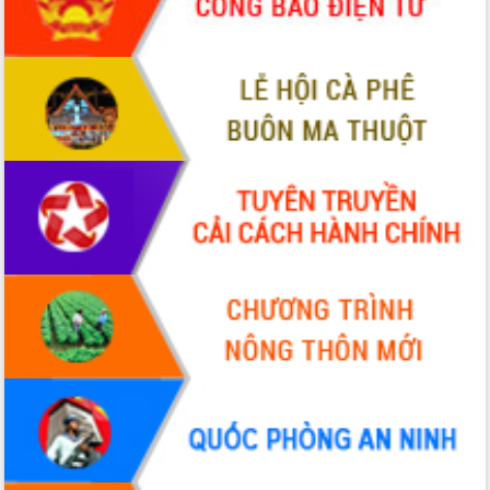
HĐND tỉnh thông qua điều chỉnh Quy
hoạch tỉnh thời kỳ 2021-2030
Hội thảo góp ý hồ sơ điều chỉnh quy
hoạch tỉnh Đắk Lắk thời kỳ 2021-2030,
tầm nhìn đến năm 2050
Nâng cao hiệu quả hoạt động của các
doanh nghiệp nhà nước
Hội nghị triển khai kết nối mạng
truyền số liệu chuyên dùng phục vụ cơ
quan Đảng, Nhà nước
Lễ phát động chuỗi hoạt động chung
tay làm sạch môi trường
Xã Ea Kar bước chuyển mình trong
công tác cải cách hành chính mô hình
mới
UBND tỉnh họp báo định kỳ tháng 4
năm 2026
Hội thảo khoa học “Giải pháp thúc đẩy
phát triển nền kinh tế xanh tại tỉnh
Đắk Lắk”
Tăng cường giám sát, đôn đốc thực