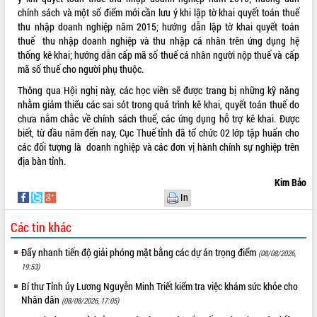
chính sách và một số điểm mới cần lưu ý khi lập tờ khai quyết toán thuế
VIDEO
thu nhập doanh nghiệp năm 2015; hướng dẫn lập tờ khai quyết toán
thuế thu nhập doanh nghiệp và thu nhập cá nhân trên ứng dụng hệ
Loading the player...
thống kê khai; hướng dẫn cấp mã số thuế cá nhân người nộp thuế và cấp
Trailer Lễ hội Sầu riêng Đắk Lắk năm
mã số thuế cho người phụ thuộc.
2026
Thông qua Hội nghị này, các học viên sẽ được trang bị những kỹ năng
Khám bệnh, cấp phát thuốc miễn phí
nhằm giảm thiểu các sai sót trong quá trình kê khai, quyết toán thuế do
và tặng quà người dân xã Cư Pui
chưa nắm chắc về chính sách thuế, các ứng dụng hỗ trợ kê khai. Được
Hội nghị UBND tỉnh Đắk Lắk thường kỳ
biết, từ đầu năm đến nay, Cục Thuế tỉnh đã tổ chức 02 lớp tập huấn cho
tháng 7/2026
các đối tượng là doanh nghiệp và các đơn vị hành chính sự nghiệp trên
địa bàn tỉnh.
Lễ truy tặng danh hiệu “Bà Mẹ Việt
ALBUM ẢNH
Nam Anh hùng” và trao Huân chương
Kim Bảo
Lao động
In
UBND tỉnh Đắk Lắk triển khai nhiệm
vụ 6 tháng cuối năm 2026
Các tin khác
Kỳ họp thứ Hai, Hội đồng nhân dân
Đẩy nhanh tiến độ giải phóng mặt bằng các dự án trọng điểm
(08/08/2026,
tỉnh khóa XI quyết nghị nhiều nội dung
19:53)
quan trọng
Bí thư Tỉnh ủy Lương Nguyễn Minh Triết kiểm tra việc khám sức khỏe cho
Bí thư Tỉnh ủy Lương Nguyễn Minh
Nhân dân
Triết thăm, tặng quà người có công với
(08/08/2026, 17:05)
cách mạng
LIÊN KẾT WEB