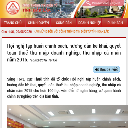
|
Vietnamese
English
TRANG CHỦ
CHÍNH QUYỀN
CÔNG DÂN
DOANH NGHIỆP
DU KHÁCH
Chủ nhật, 09/08/2026
CHÀO MỪNG ĐẾN VỚI CỔNG THÔNG TIN ĐIỆN TỬ TỈNH ĐẮK LẮK
GIỚI THIỆU
Hội nghị tập huấn chính sách, hướng dẫn kê khai, quyết
toán thuế thu nhập doanh nghiệp, thu nhập cá nhân
LÃNH ĐẠO UBND TỈNH
năm 2015.
(16/03/2016, 16:15)
TIN TỨC SỰ KIỆN
Đọc bài viết
SỞ, BAN, NGÀNH
Sáng 16/3, Cục Thuế tỉnh đã tổ chức Hội nghị tập huấn chính sách,
hướng dẫn kê khai, quyết toán thuế thu nhập doanh nghiệp, thu nhập cá
UBND CÁC XÃ, PHƯỜNG
nhân năm 2015 cho hơn 100 học viên đến từ ngân hàng, cơ quan hành
chính sự nghiệp trên địa bàn tỉnh.
THÔNG TIN CHỈ ĐẠO ĐIỀU HÀNH
HỆ THỐNG VĂN BẢN
VĂN BẢN HĐND TỈNH