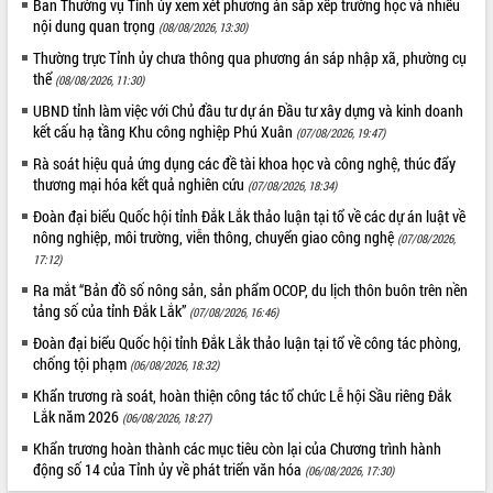
Ban Thường vụ Tỉnh ủy xem xét phương án sắp xếp trường học và nhiều
Rà soát, hoàn thiện hệ thống thiết chế
nội dung quan trọng
(08/08/2026, 13:30)
văn hóa, thể thao đáp ứng yêu cầu
Thường trực Tỉnh ủy chưa thông qua phương án sáp nhập xã, phường cụ
phát triển mới
thể
(08/08/2026, 11:30)
Thường trực HĐND tỉnh Đắk Lắk gặp
THỐNG KÊ TRUY CẬP
UBND tỉnh làm việc với Chủ đầu tư dự án Đầu tư xây dựng và kinh doanh
mặt Đoàn chuyên gia y tế TP. Hồ Chí
kết cấu hạ tầng Khu công nghiệp Phú Xuân
(07/08/2026, 19:47)
Minh
Hôm nay:
16981
Rà soát hiệu quả ứng dụng các đề tài khoa học và công nghệ, thúc đẩy
Lễ truy điệu và an táng hài cốt liệt sĩ
Tất cả:
66102649
thương mại hóa kết quả nghiên cứu
(07/08/2026, 18:34)
tại Nghĩa trang Liệt sĩ xã Sơn Hòa
Đoàn đại biểu Quốc hội tỉnh Đắk Lắk thảo luận tại tổ về các dự án luật về
Bàn giải pháp tháo gỡ khó khăn trong
nông nghiệp, môi trường, viễn thông, chuyển giao công nghệ
xuất khẩu sầu riêng và triển khai quy
(07/08/2026,
17:12)
định EUDR
Thứ trưởng Bộ Nông nghiệp và Môi
Ra mắt “Bản đồ số nông sản, sản phẩm OCOP, du lịch thôn buôn trên nền
tảng số của tỉnh Đắk Lắk”
trường Nguyễn Hoàng Hiệp khảo sát
(07/08/2026, 16:46)
vùng trồng và doanh nghiệp đóng gói
Đoàn đại biểu Quốc hội tỉnh Đắk Lắk thảo luận tại tổ về công tác phòng,
sầu riêng tại Đắk Lắk
chống tội phạm
(06/08/2026, 18:32)
Trình diễn nghệ thuật chế biến các
Khẩn trương rà soát, hoàn thiện công tác tổ chức Lễ hội Sầu riêng Đắk
món ăn từ sầu riêng
Lắk năm 2026
(06/08/2026, 18:27)
Đắk Lắk công bố Quy hoạch và xúc
Khẩn trương hoàn thành các mục tiêu còn lại của Chương trình hành
tiến đầu tư tỉnh
động số 14 của Tỉnh ủy về phát triển văn hóa
(06/08/2026, 17:30)
Ngành cá ngừ Đắk Lắk chủ động thích