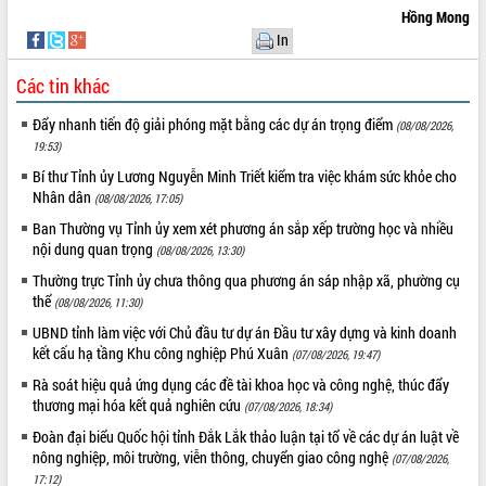
Hồng Mong
In
Các tin khác
Đẩy nhanh tiến độ giải phóng mặt bằng các dự án trọng điểm
(08/08/2026,
19:53)
Bí thư Tỉnh ủy Lương Nguyễn Minh Triết kiểm tra việc khám sức khỏe cho
Nhân dân
(08/08/2026, 17:05)
Ban Thường vụ Tỉnh ủy xem xét phương án sắp xếp trường học và nhiều
nội dung quan trọng
(08/08/2026, 13:30)
Thường trực Tỉnh ủy chưa thông qua phương án sáp nhập xã, phường cụ
thể
(08/08/2026, 11:30)
UBND tỉnh làm việc với Chủ đầu tư dự án Đầu tư xây dựng và kinh doanh
kết cấu hạ tầng Khu công nghiệp Phú Xuân
(07/08/2026, 19:47)
Rà soát hiệu quả ứng dụng các đề tài khoa học và công nghệ, thúc đẩy
thương mại hóa kết quả nghiên cứu
(07/08/2026, 18:34)
Đoàn đại biểu Quốc hội tỉnh Đắk Lắk thảo luận tại tổ về các dự án luật về
nông nghiệp, môi trường, viễn thông, chuyển giao công nghệ
(07/08/2026,
17:12)