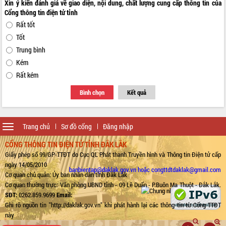
Xin ý kiến đánh giá về giao diện, nội dung, chất lượng cung cấp thông tin của
Cổng thông tin điện tử tỉnh
Rất tốt
Tốt
Trung bình
Kém
Rất kém
Bình chọn
Kết quả
Toggle
Trang chủ
Sơ đồ cổng
Đăng nhập
navigation
CỔNG THÔNG TIN ĐIỆN TỬ TỈNH ĐẮK LẮK
Giấy phép số 99/GP-TTĐT do Cục QL Phát thanh Truyền hình và Thông tin Điện tử cấp
ngày 14/05/2010
banbientap@daklak.gov.vn hoặc congttdtdaklak@gmail.com
Cơ quan chủ quản: Ủy ban nhân dân tỉnh Đắk Lắk
Cơ quan thường trực: Văn phòng UBND tỉnh - 09 Lê Duẩn - P.Buôn Ma Thuột - Đắk Lắk.
SĐT:
0262.859.9699
Email:
Ghi rõ nguồn tin "http://daklak.gov.vn" khi phát hành lại các thông tin từ Cổng TTĐT
này