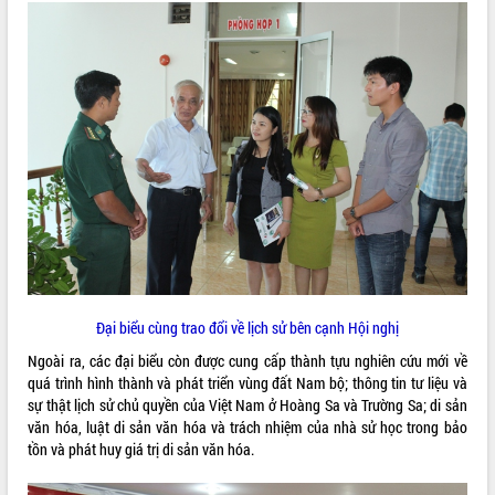
VIDEO
Không có file video nào để phát.
ALBUM ẢNH
Đại biểu cùng trao đổi về lịch sử bên cạnh Hội nghị
LIÊN KẾT WEB
Ngoài ra, các đại biểu còn được cung cấp thành tựu nghiên cứu mới về
quá trình hình thành và phát triển vùng đất Nam bộ; thông tin tư liệu và
sự thật lịch sử chủ quyền của Việt Nam ở Hoàng Sa và Trường Sa; di sản
văn hóa, luật di sản văn hóa và trách nhiệm của nhà sử học trong bảo
THỐNG KÊ TRUY CẬP
tồn và phát huy giá trị di sản văn hóa.
Hôm nay:
14289