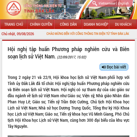
|
Vietnamese
English
TRANG CHỦ
CHÍNH QUYỀN
CÔNG DÂN
DOANH NGHIỆP
DU KHÁCH
Chủ nhật, 09/08/2026
CHÀO MỪNG ĐẾN VỚI CỔNG THÔNG TIN ĐIỆN TỬ TỈNH ĐẮK LẮK
GIỚI THIỆU
Hội nghị tập huấn Phương pháp nghiên cứu và Biên
soạn lịch sử Việt Nam.
(22/09/2017, 15:02)
LÃNH ĐẠO UBND TỈNH
Đọc bài viết
TIN TỨC SỰ KIỆN
Trong 2 ngày 21 và 22/9, Hội khoa học lịch sử Việt Nam phối hợp với
SỞ, BAN, NGÀNH
Tỉnh ủy Đắk Lắk đã tổ chức Hội nghị tập huấn Phương pháp nghiên cứu
và Biên soạn lịch sử Việt Nam. Hội nghị có sự tham dự của các giáo sư
UBND CÁC XÃ, PHƯỜNG
đầu ngành về lịch sử Việt Nam như Giáo sư, Viện sỹ, Nhà giáo Nhân dân
Phan Huy Lê; Giáo sư, Tiến sỹ Trần Đức Cường, Chủ tịch Hội Khoa học
Lịch sử Việt Nam; Nhà sử học Dương Trung Quốc, Tổng thư ký Hội Khoa
THÔNG TIN CHỈ ĐẠO ĐIỀU HÀNH
học Lịch sử Việt Nam; Giáo sư, Tiến sỹ khoa học Vũ Minh Giang, Phó Chủ
tịch Hội Khoa học Lịch sử Việt Nam, cùng hơn 300 đại biểu của khu vực
HỆ THỐNG VĂN BẢN
Tây Nguyên.
VĂN BẢN HĐND TỈNH