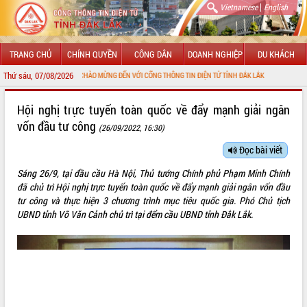
|
Vietnamese
English
TRANG CHỦ
CHÍNH QUYỀN
CÔNG DÂN
DOANH NGHIỆP
DU KHÁCH
Thứ sáu, 07/08/2026
CHÀO MỪNG ĐẾN VỚI CỔNG THÔNG TIN ĐIỆN TỬ TỈNH ĐẮK LẮK
GIỚI THIỆU
Hội nghị trực tuyến toàn quốc về đẩy mạnh giải ngân
vốn đầu tư công
(26/09/2022, 16:30)
LÃNH ĐẠO UBND TỈNH
Đọc bài viết
TIN TỨC SỰ KIỆN
Sáng 26/9, tại đầu cầu Hà Nội, Thủ tướng Chính phủ Phạm Minh Chính
SỞ, BAN, NGÀNH
đã chủ trì Hội nghị trực tuyến toàn quốc về đẩy mạnh giải ngân vốn đầu
tư công và thực hiện 3 chương trình mục tiêu quốc gia. Phó Chủ tịch
UBND CÁC XÃ, PHƯỜNG
UBND tỉnh Võ Văn Cảnh chủ trì tại đểm cầu UBND tỉnh Đắk Lắk.
THÔNG TIN CHỈ ĐẠO ĐIỀU HÀNH
HỆ THỐNG VĂN BẢN
VĂN BẢN HĐND TỈNH