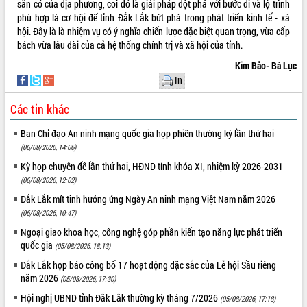
sẵn có của địa phương, coi đó là giải pháp đột phá với bước đi và lộ trình
Rà soát, hoàn thiện hệ thống thiết chế
phù hợp là cơ hội để tỉnh Đắk Lắk bứt phá trong phát triển kinh tế - xã
văn hóa, thể thao đáp ứng yêu cầu
hội. Đây là là nhiệm vụ có ý nghĩa chiến lược đặc biệt quan trọng, vừa cấp
phát triển mới
bách vừa lâu dài của cả hệ thống chính trị và xã hội của tỉnh.
Thường trực HĐND tỉnh Đắk Lắk gặp
Kim Bảo- Bá Lục
mặt Đoàn chuyên gia y tế TP. Hồ Chí
In
Minh
LIÊN KẾT WEB
Lễ truy điệu và an táng hài cốt liệt sĩ
Các tin khác
tại Nghĩa trang Liệt sĩ xã Sơn Hòa
Bàn giải pháp tháo gỡ khó khăn trong
Ban Chỉ đạo An ninh mạng quốc gia họp phiên thường kỳ lần thứ hai
xuất khẩu sầu riêng và triển khai quy
(06/08/2026, 14:06)
THỐNG KÊ TRUY CẬP
định EUDR
Kỳ họp chuyên đề lần thứ hai, HĐND tỉnh khóa XI, nhiệm kỳ 2026-2031
Thứ trưởng Bộ Nông nghiệp và Môi
Hôm nay:
27113
(06/08/2026, 12:02)
trường Nguyễn Hoàng Hiệp khảo sát
Tất cả:
66003255
Đắk Lắk mít tinh hưởng ứng Ngày An ninh mạng Việt Nam năm 2026
vùng trồng và doanh nghiệp đóng gói
(06/08/2026, 10:47)
sầu riêng tại Đắk Lắk
Ngoại giao khoa học, công nghệ góp phần kiến tạo năng lực phát triển
Trình diễn nghệ thuật chế biến các
quốc gia
(05/08/2026, 18:13)
món ăn từ sầu riêng
Đắk Lắk họp báo công bố 17 hoạt động đặc sắc của Lễ hội Sầu riêng
Đắk Lắk công bố Quy hoạch và xúc
năm 2026
tiến đầu tư tỉnh
(05/08/2026, 17:30)
Ngành cá ngừ Đắk Lắk chủ động thích
Hội nghị UBND tỉnh Đắk Lắk thường kỳ tháng 7/2026
(05/08/2026, 17:18)