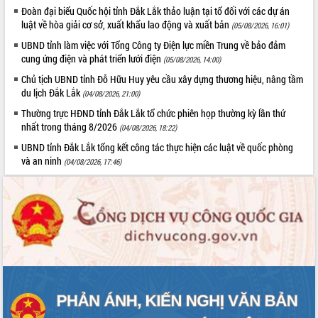
ứng để giữ vững thị trường xuất khẩu
Đoàn đại biểu Quốc hội tỉnh Đắk Lắk thảo luận tại tổ đối với các dự án
Diễn đàn Kinh tế tư nhân Việt Nam đột
luật về hòa giải cơ sở, xuất khẩu lao động và xuất bản
(05/08/2026, 16:01)
phá cơ chế - Hợp tác công tư
UBND tỉnh làm việc với Tổng Công ty Điện lực miền Trung về bảo đảm
Đề án 06 tạo bước ngoặt đột phá trong
cung ứng điện và phát triển lưới điện
(05/08/2026, 14:00)
cải cách hành chính tỉnh Đắk Lắk
Chủ tịch UBND tỉnh Đỗ Hữu Huy yêu cầu xây dựng thương hiệu, nâng tầm
Kết nối tour, đẩy mạnh chuyển đổi số
du lịch Đắk Lắk
(04/08/2026, 21:00)
để phát triển du lịch Đắk Lắk
Thường trực HĐND tỉnh Đắk Lắk tổ chức phiên họp thường kỳ lần thứ
Khởi động Dự án Đầu tư xây dựng hạ
nhất trong tháng 8/2026
(04/08/2026, 18:22)
tầng kỹ thuật Cụm công nghiệp Tân
Tiến
UBND tỉnh Đắk Lắk tổng kết công tác thực hiện các luật về quốc phòng
và an ninh
(04/08/2026, 17:46)
Gặp mặt các cơ quan báo chí nhân Kỷ
niệm 101 năm Ngày Báo chí Cách
mạng Việt Nam
Đắk Lắk sơ kết 4 năm triển khai thực
hiện Đề án 06 của Chính phủ
Họp báo thông tin về Hội nghị Công bố
Quy hoạch và Xúc tiến đầu tư tỉnh Đắk
Lắk
Khơi thông điểm nghẽn, đẩy nhanh
giải ngân vốn khắc phục thiên tai