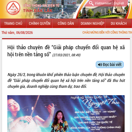
|
Vietnamese
English
TRANG CHỦ
CHÍNH QUYỀN
CÔNG DÂN
DOANH NGHIỆP
DU KHÁCH
Thứ năm, 06/08/2026
CHÀO MỪNG ĐẾN VỚI CỔNG THÔNG TIN ĐIỆN TỬ T
GIỚI THIỆU
Hội thảo chuyên đề “Giải pháp chuyển đổi quan hệ xã
hội trên nền tảng số”
(27/03/2021, 08:49)
LÃNH ĐẠO UBND TỈNH
Đọc bài viết
TIN TỨC SỰ KIỆN
Ngày 26/3, trong khuôn khổ phiên thảo luận chuyên đề, Hội thảo chuyên
SỞ, BAN, NGÀNH
đề “Giải pháp chuyển đổi quan hệ xã hội trên nền tảng số” đã thu hút
chuyên gia, doanh nghiệp cùng tham dự, trao đổi.
UBND CÁC XÃ, PHƯỜNG
THÔNG TIN CHỈ ĐẠO ĐIỀU HÀNH
HỆ THỐNG VĂN BẢN
VĂN BẢN HĐND TỈNH