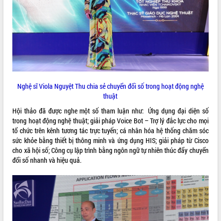
ĐIỂM TIN VĂN BẢN
QUY HOẠCH - KẾ HOẠCH
Nghệ sĩ Viola Nguyệt Thu chia sẻ chuyển đổi số trong hoạt động nghệ
thuật
Hội thảo đã được nghe một số tham luận như: Ứng dụng đại diện số
trong hoạt động nghệ thuật; giải pháp Voice Bot – Trợ lý đắc lực cho mọi
tổ chức trên kênh tương tác trực tuyến; cá nhân hóa hệ thống chăm sóc
sức khỏe bằng thiết bị thông minh và ứng dụng HIS; giải pháp từ Cisco
cho xã hội số; Công cụ lập trình bằng ngôn ngữ tự nhiên thúc đẩy chuyển
đổi số nhanh và hiệu quả.