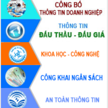
nhanh tiến độ các dự án trọng điểm
trong Khu kinh tế Nam Phú Yên
Hòn Yến phát triển du lịch gắn với bảo
tồn biển
Lấy ý kiến điều chỉnh Quy hoạch tỉnh
Đắk Lắk thời kỳ 2021-2030, tầm nhìn
đến năm 2050
Phát động chiến dịch 30 ngày đêm
giải phóng mặt bằng Tuyến đường bộ
ven biển
Đắk Lắk nỗ lực thúc đẩy tăng trưởng
kinh tế từ 10% trở lên trong Quý
II/2026
Đắk Lắk ký kết thỏa thuận hợp tác về
chuyển đổi số giai đoạn 2026 – 2030
với Tập đoàn Bưu chính Viễn thông
Việt Nam
Thứ trưởng Bộ Y tế làm việc với tỉnh
Đắk Lắk về phát triển nhân lực y tế
cho trạm y tế cấp xã
Du lịch Đắk Lắk nâng tầm trải nghiệm