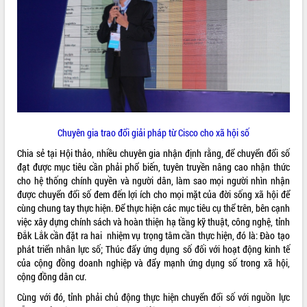
VIDEO
Chuyên gia trao đổi giải pháp từ Cisco cho xã hội số
Chia sẻ tại Hội thảo, nhiều chuyên gia nhận định rằng, để chuyển đổi số
Lễ truy tặng danh hiệu “Bà Mẹ Việt
đạt được mục tiêu cần phải phổ biến, tuyên truyền nâng cao nhận thức
Nam Anh hùng” và trao Huân chương
cho hệ thống chính quyền và người dân, làm sao mọi người nhìn nhận
Lao động
được chuyển đổi số đem đến lợi ích cho mọi mặt của đời sống xã hội để
UBND tỉnh Đắk Lắk triển khai nhiệm
cùng chung tay thực hiện. Để thực hiện các mục tiêu cụ thể trên, bên cạnh
vụ 6 tháng cuối năm 2026
việc xây dựng chính sách và hoàn thiện hạ tầng kỹ thuật, công nghệ, tỉnh
Kỳ họp thứ Hai, Hội đồng nhân dân
Đắk Lắk cần đặt ra hai nhiệm vụ trọng tâm cần thực hiện, đó là: Đào tạo
tỉnh khóa XI quyết nghị nhiều nội dung
phát triển nhân lực số; Thúc đẩy ứng dụng số đối với hoạt động kinh tế
quan trọng
ALBUM ẢNH
của cộng đồng doanh nghiệp và đẩy mạnh ứng dụng số trong xã hội,
Bí thư Tỉnh ủy Lương Nguyễn Minh
cộng đồng dân cư.
Triết thăm, tặng quà người có công với
Cùng với đó, tỉnh phải chủ động thực hiện chuyển đổi số với nguồn lực
cách mạng