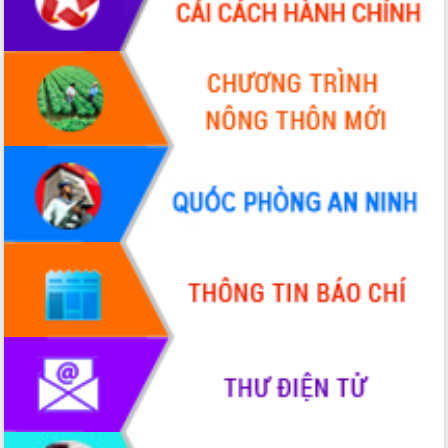
hiện nhiệm vụ quản lý tài sản công
hàng tuần
Tháo gỡ những vướng mắc, đẩy mạnh
công tác cải cách thủ tục hành chính
tại Trung tâm Phục vụ hành chính
công tỉnh
Đắk Lắk: Tôn vinh 46 giải pháp tại Hội
thi Sáng tạo Kỹ thuật 2024 - 2025
Đắk Lắk rà soát, điều chỉnh Đề án 190
về phát triển nuôi trồng thủy sản
Phó Chủ tịch UBND tỉnh Đắk Lắk
Trương Công Thái kiểm tra thực địa
Dự án cao tốc Khánh Hòa - Buôn Ma
Thuột
Định vị cà phê Việt Nam như một “di
sản sống” trong dòng chảy toàn cầu
Xây dựng nông thôn mới: Nâng cao đời
sống người dân từ những mô hình thiết
thực
Quyết liệt tháo gỡ vướng mắc, đẩy