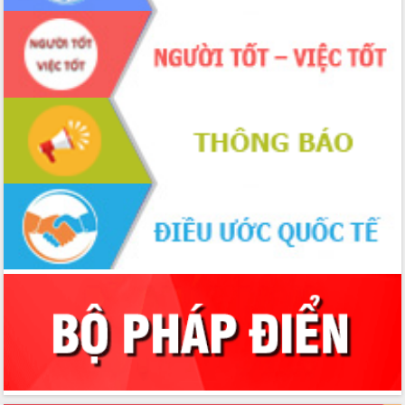
du khách thông qua Hệ thống cơ sở dữ
liệu và Bản đồ số
Tập huấn ứng dụng trí tuệ nhân tạo (AI)
trong thương mại điện tử năm 2026
Đoàn đại biểu Quốc hội tỉnh Đắk Lắk
trao đổi thông tin trước Kỳ họp thứ
nhất, Quốc hội khóa XVI
Quyết liệt cải cách hành chính, khơi
thông nguồn lực phát triển
Nâng cao hiệu lực, hiệu quả HĐND
tỉnh thông qua hiện đại hóa hành chính
Xã Ea Phê gắn cải cách hành chính với
chuyển đổi số
Phó Chủ tịch Thường trực UBND tỉnh
Hồ Thị Nguyên Thảo làm việc tại Trung
tâm Phục vụ hành chính công xã Ea
Phê
Xây dựng nền hành chính số đồng
hành cùng nông dân dân, doanh nghiệp
Giai đoạn 2026-2030, Đắk Lắk phấn
đấu có 77% xã đạt chuẩn nông thôn