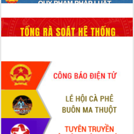
HĐND tỉnh thông qua điều chỉnh Quy
hoạch tỉnh thời kỳ 2021-2030
Hội thảo góp ý hồ sơ điều chỉnh quy
hoạch tỉnh Đắk Lắk thời kỳ 2021-2030,
tầm nhìn đến năm 2050
Nâng cao hiệu quả hoạt động của các
doanh nghiệp nhà nước
Hội nghị triển khai kết nối mạng
truyền số liệu chuyên dùng phục vụ cơ
quan Đảng, Nhà nước
Lễ phát động chuỗi hoạt động chung
tay làm sạch môi trường
Xã Ea Kar bước chuyển mình trong
công tác cải cách hành chính mô hình
mới
UBND tỉnh họp báo định kỳ tháng 4
năm 2026
Hội thảo khoa học “Giải pháp thúc đẩy
phát triển nền kinh tế xanh tại tỉnh
Đắk Lắk”
Tăng cường giám sát, đôn đốc thực