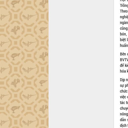
hiện nhiệm vụ quản lý tài sản công
Trồn
hàng tuần
Theo 
nghi
Tháo gỡ những vướng mắc, đẩy mạnh
ngành
công tác cải cách thủ tục hành chính
cũng
tại Trung tâm Phục vụ hành chính
bón, 
công tỉnh
biệt
Đắk Lắk: Tôn vinh 46 giải pháp tại Hội
huấn
thi Sáng tạo Kỹ thuật 2024 - 2025
Bên 
Đắk Lắk rà soát, điều chỉnh Đề án 190
BVTV
về phát triển nuôi trồng thủy sản
để k
Phó Chủ tịch UBND tỉnh Đắk Lắk
hóa 
Trương Công Thái kiểm tra thực địa
Dự án cao tốc Khánh Hòa - Buôn Ma
Dịp 
Thuột
sự p
chức 
Định vị cà phê Việt Nam như một “di
việc
sản sống” trong dòng chảy toàn cầu
tác 
Xây dựng nông thôn mới: Nâng cao đời
chuy
sống người dân từ những mô hình thiết
nông
thực
dẫn 
Quyết liệt tháo gỡ vướng mắc, đẩy
dịch 