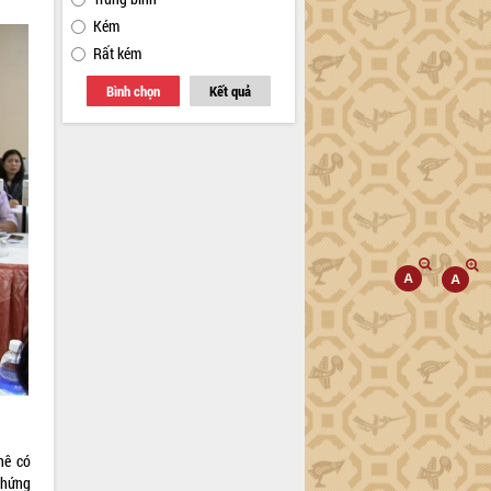
Kém
Rất kém
Bình chọn
Kết quả
hê có
chứng