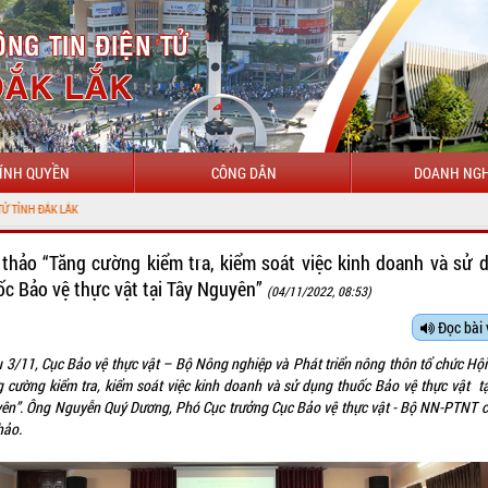
ÍNH QUYỀN
CÔNG DÂN
DOANH NGH
 thảo “Tăng cường kiểm tra, kiểm soát việc kinh doanh và sử 
ốc Bảo vệ thực vật tại Tây Nguyên”
(04/11/2022, 08:53)
Đọc bài 
u 3/11, Cục Bảo vệ thực vật – Bộ Nông nghiệp và Phát triển nông thôn tổ chức Hội
g cường kiểm tra, kiểm soát việc kinh doanh và sử dụng thuốc Bảo vệ thực vật tạ
ên”. Ông Nguyễn Quý Dương, Phó Cục trưởng Cục Bảo vệ thực vật - Bộ NN-PTNT ch
hảo.