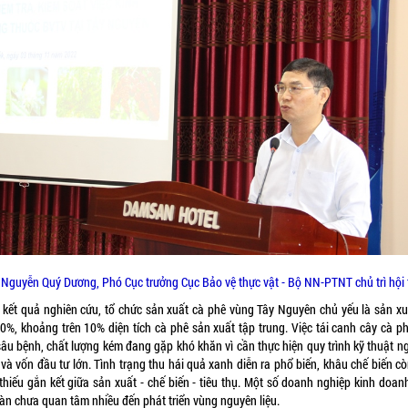
Nguyễn Quý Dương, Phó Cục trưởng Cục Bảo vệ thực vật - Bộ NN-PTNT chủ trì hội
 kết quả nghiên cứu, tổ chức sản xuất cà phê vùng Tây Nguyên chủ yếu là sản xu
90%, khoảng trên 10% diện tích cà phê sản xuất tập trung. Việc tái canh cây cà ph
 sâu bệnh, chất lượng kém đang gặp khó khăn vì cần thực hiện quy trình kỹ thuật n
và vốn đầu tư lớn. Tình trạng thu hái quả xanh diễn ra phổ biến, khâu chế biến c
thiếu gắn kết giữa sản xuất - chế biến - tiêu thụ. Một số doanh nghiệp kinh doan
bàn chưa quan tâm nhiều đến phát triển vùng nguyên liệu.