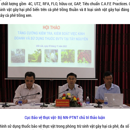
 chất lượng gồm 4C, UTZ, RFA, FLO, hữuu cơ, GAP, Tiêu chuẩn C.A.F.E Practices. 
sinh vật gây hại phổ biến trên cà phê trồng thuần và 8 loại sinh vật gây hại đáng
cây cà phê trồng xen.
Cục Bảo vệ thực vật- Bộ NN-PTNT chủ trì thảo luận
hình sử dụng thuốc bảo vệ thực vật trong phòng trừ sinh vật gây hại cà phê, đa s