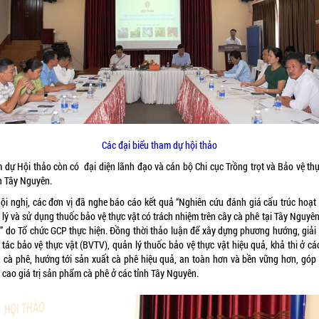
Các đại biểu tham dự hội thảo
 dự Hội thảo còn có đại diện lãnh đạo và cán bộ Chi cục Trồng trọt và Bảo vệ thự
nh Tây Nguyên.
Hội nghị, các đơn vị đã nghe báo cáo kết quả “Nghiên cứu đánh giá cấu trúc hoạt
 lý và sử dụng thuốc bảo vệ thực vật có trách nhiệm trên cây cà phê tại Tây Nguyê
” do Tổ chức GCP thực hiện. Đồng thời thảo luận để xây dựng phương hướng, giải
tác bảo vệ thực vật (BVTV), quản lý thuốc bảo vệ thực vật hiệu quả, khả thi ở cá
g cà phê, hướng tới sản xuất cà phê hiệu quả, an toàn hơn và bền vững hơn, góp
 cao giá trị sản phẩm cà phê ở các tỉnh Tây Nguyên.