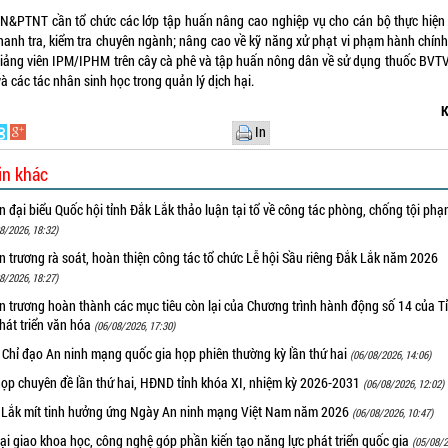
N&PTNT cần tổ chức các lớp tập huấn nâng cao nghiệp vụ cho cán bộ thực hiện
thanh tra, kiểm tra chuyên ngành; nâng cao về kỹ năng xử phạt vi phạm hành chính
giảng viên IPM/IPHM trên cây cà phê và tập huấn nông dân về sử dụng thuốc BVTV
à các tác nhân sinh học trong quản lý dịch hại.
K
In
in khác
 đại biểu Quốc hội tỉnh Đắk Lắk thảo luận tại tổ về công tác phòng, chống tội ph
8/2026, 18:32)
 trương rà soát, hoàn thiện công tác tổ chức Lễ hội Sầu riêng Đắk Lắk năm 2026
8/2026, 18:27)
 trương hoàn thành các mục tiêu còn lại của Chương trình hành động số 14 của T
hát triển văn hóa
(06/08/2026, 17:30)
 Chỉ đạo An ninh mạng quốc gia họp phiên thường kỳ lần thứ hai
(06/08/2026, 14:06)
họp chuyên đề lần thứ hai, HĐND tỉnh khóa XI, nhiệm kỳ 2026-2031
(06/08/2026, 12:02)
 Lắk mít tinh hưởng ứng Ngày An ninh mạng Việt Nam năm 2026
(06/08/2026, 10:47)
i giao khoa học, công nghệ góp phần kiến tạo năng lực phát triển quốc gia
(05/08/2