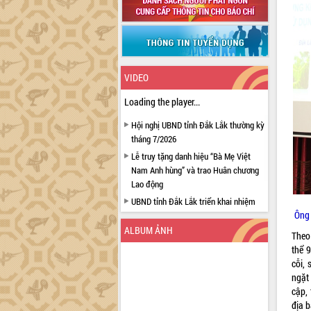
VIDEO
Loading the player...
Hội nghị UBND tỉnh Đắk Lắk thường kỳ
tháng 7/2026
Lễ truy tặng danh hiệu “Bà Mẹ Việt
Nam Anh hùng” và trao Huân chương
Lao động
UBND tỉnh Đắk Lắk triển khai nhiệm
Ông 
vụ 6 tháng cuối năm 2026
ALBUM ẢNH
Kỳ họp thứ Hai, Hội đồng nhân dân
Theo
tỉnh khóa XI quyết nghị nhiều nội dung
thể 
quan trọng
cỗi,
ngặt 
Bí thư Tỉnh ủy Lương Nguyễn Minh
cập, 
Triết thăm, tặng quà người có công với
địa 
cách mạng