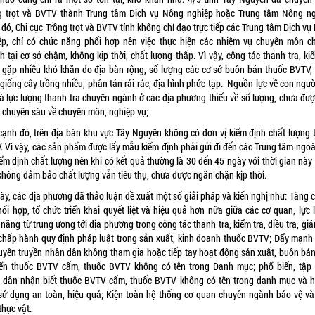
g trọt và BVTV thành Trung tâm Dịch vụ Nông nghiệp hoặc Trung tâm Nông ng
đó, Chi cục Trồng trọt và BVTV tỉnh không chỉ đạo trực tiếp các Trung tâm Dịch v
ệp, chỉ có chức năng phối hợp nên việc thực hiện các nhiệm vụ chuyên môn c
 tại cơ sở chậm, không kịp thời, chất lượng thấp. Vì vậy, công tác thanh tra, ki
 gặp nhiều khó khăn do địa bàn rộng, số lượng các cơ sở buôn bán thuốc BVTV,
giống cây trồng nhiều, phân tán rải rác, địa hình phức tạp. Nguồn lực về con ngư
 là lực lượng thanh tra chuyên ngành ở các địa phương thiếu về số lượng, chưa đượ
 chuyên sâu về chuyên môn, nghiệp vụ;
cạnh đó, trên địa bàn khu vực Tây Nguyên không có đơn vị kiểm định chất lượng 
. Vì vậy, các sản phẩm được lấy mẫu kiểm định phải gửi đi đến các Trung tâm ngoài
iểm định chất lượng nên khi có kết quả thường là 30 đến 45 ngày với thời gian này
không đảm bảo chất lượng vẫn tiêu thụ, chưa được ngăn chặn kịp thời.
này, các địa phương đã thảo luận đề xuất một số giải pháp và kiến nghị như: Tăng 
hối hợp, tổ chức triển khai quyết liệt và hiệu quả hơn nữa giữa các cơ quan, lực 
năng từ trung ương tới địa phương trong công tác thanh tra, kiểm tra, điều tra, gi
 chấp hành quy định pháp luật trong sản xuất, kinh doanh thuốc BVTV; Đẩy mạnh
tuyên truyền nhân dân không tham gia hoặc tiếp tay hoạt động sản xuất, buôn bán
ển thuốc BVTV cấm, thuốc BVTV không có tên trong Danh mục; phổ biến, tập
 dân nhận biết thuốc BVTV cấm, thuốc BVTV không có tên trong danh mục và 
sử dụng an toàn, hiệu quả; Kiện toàn hệ thống cơ quan chuyên ngành bảo vệ và
thực vật.