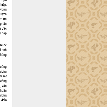
hiệp.
ụ Nông
huyên
ểm tra
 phân
ời đặc
c tập
thuốc
 tỉnh
 hàng
cường
lượng
ám sát
 công
, vận
 huấn
hướng
 kiểm