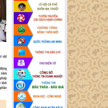
c vật
 động
n năm
 pháp
c tỉnh
 phần