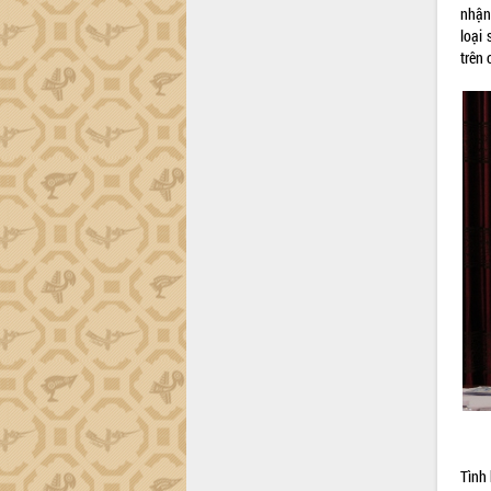
ứng để giữ vững thị trường xuất khẩu
nhận
Diễn đàn Kinh tế tư nhân Việt Nam đột
loại 
phá cơ chế - Hợp tác công tư
trên 
Đề án 06 tạo bước ngoặt đột phá trong
cải cách hành chính tỉnh Đắk Lắk
Kết nối tour, đẩy mạnh chuyển đổi số
để phát triển du lịch Đắk Lắk
Khởi động Dự án Đầu tư xây dựng hạ
tầng kỹ thuật Cụm công nghiệp Tân
Tiến
Gặp mặt các cơ quan báo chí nhân Kỷ
niệm 101 năm Ngày Báo chí Cách
mạng Việt Nam
Đắk Lắk sơ kết 4 năm triển khai thực
hiện Đề án 06 của Chính phủ
Họp báo thông tin về Hội nghị Công bố
Quy hoạch và Xúc tiến đầu tư tỉnh Đắk
Lắk
Khơi thông điểm nghẽn, đẩy nhanh
giải ngân vốn khắc phục thiên tai
Tình 