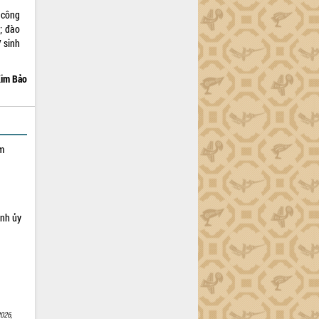
 công
; đào
 sinh
im Bảo
ạm
ỉnh ủy
026,