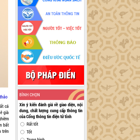
BÌNH CHỌN
 thảo
Xin ý kiến đánh giá về giao diện, nội
ất cá
dung, chất lượng cung cấp thông tin
ê già
của Cổng thông tin điện tử tỉnh
ghiêm
Rất tốt
òn bất
h trên
Tốt
Trung bình