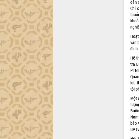
HĐND tỉnh thông qua điều chỉnh Quy
dân 
hoạch tỉnh thời kỳ 2021-2030
Chi 
thuố
Hội thảo góp ý hồ sơ điều chỉnh quy
khoả
hoạch tỉnh Đắk Lắk thời kỳ 2021-2030,
nghi
tầm nhìn đến năm 2050
Nâng cao hiệu quả hoạt động của các
Hoạt
doanh nghiệp nhà nước
văn 
định 
Hội nghị triển khai kết nối mạng
truyền số liệu chuyên dùng phục vụ cơ
Hệ t
quan Đảng, Nhà nước
tra 
Lễ phát động chuỗi hoạt động chung
PTNT
tay làm sạch môi trường
Quản
lưu 
Xã Ea Kar bước chuyển mình trong
tội p
công tác cải cách hành chính mô hình
mới
Một s
UBND tỉnh họp báo định kỳ tháng 4
tượn
năm 2026
Buôn
Nam;
Hội thảo khoa học “Giải pháp thúc đẩy
bảo 
phát triển nền kinh tế xanh tại tỉnh
BVTV
Đắk Lắk”
Tăng cường giám sát, đôn đốc thực
Hội 