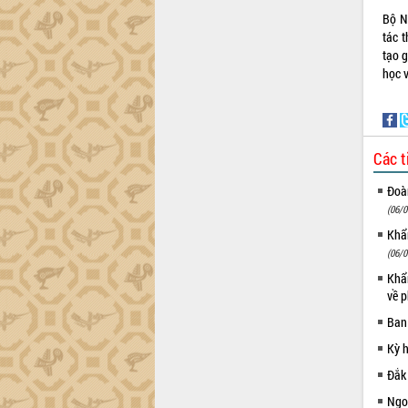
nhanh tiến độ các dự án trọng điểm
Bộ N
trong Khu kinh tế Nam Phú Yên
tác 
Hòn Yến phát triển du lịch gắn với bảo
tạo 
tồn biển
học v
Lấy ý kiến điều chỉnh Quy hoạch tỉnh
Đắk Lắk thời kỳ 2021-2030, tầm nhìn
đến năm 2050
Phát động chiến dịch 30 ngày đêm
Các t
giải phóng mặt bằng Tuyến đường bộ
ven biển
Đoàn
Đắk Lắk nỗ lực thúc đẩy tăng trưởng
(06/0
kinh tế từ 10% trở lên trong Quý
Khẩn
II/2026
(06/0
Đắk Lắk ký kết thỏa thuận hợp tác về
Khẩn
chuyển đổi số giai đoạn 2026 – 2030
về p
với Tập đoàn Bưu chính Viễn thông
Việt Nam
Ban
Thứ trưởng Bộ Y tế làm việc với tỉnh
Kỳ 
Đắk Lắk về phát triển nhân lực y tế
cho trạm y tế cấp xã
Đắk
Du lịch Đắk Lắk nâng tầm trải nghiệm
Ngoạ