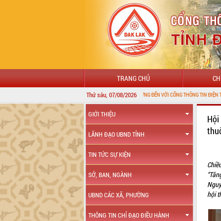
TRANG CHỦ
CH
Thứ sáu, 07/08/2026
CHÀO MỪNG ĐẾN VỚI CỔNG THÔNG TIN ĐIỆN TỬ TỈNH ĐẮK LẮK
GIỚI THIỆU
Hội
thu
LÃNH ĐẠO UBND TỈNH
TIN TỨC SỰ KIỆN
Chiề
“Tăn
SỞ, BAN, NGÀNH
Nguy
hội t
UBND CÁC XÃ, PHƯỜNG
THÔNG TIN CHỈ ĐẠO ĐIỀU HÀNH