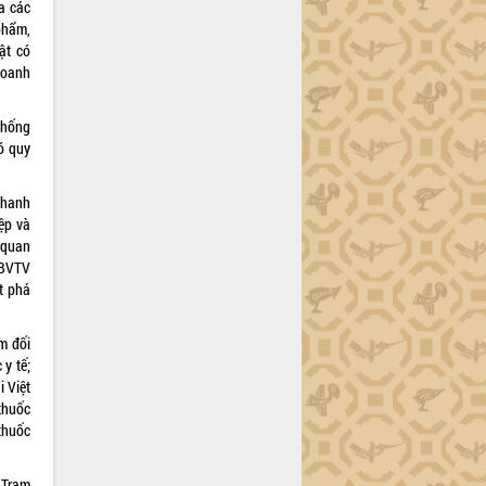
a các
phẩm,
ật có
doanh
thống
ó quy
Thanh
ệp và
 quan
 BVTV
t phá
m đối
 y tế;
 Việt
thuốc
thuốc
 Trạm