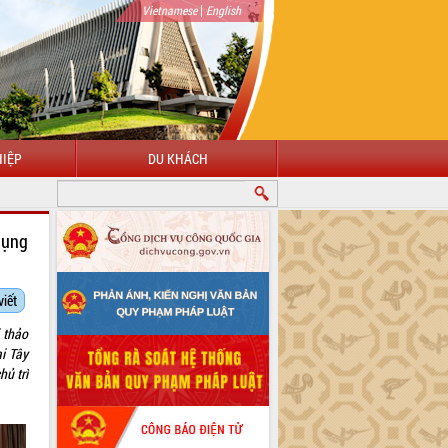
|
Vietnamese
English
IỆP
DU KHÁCH
dụng
viết
 thảo
i Tây
ủ trì