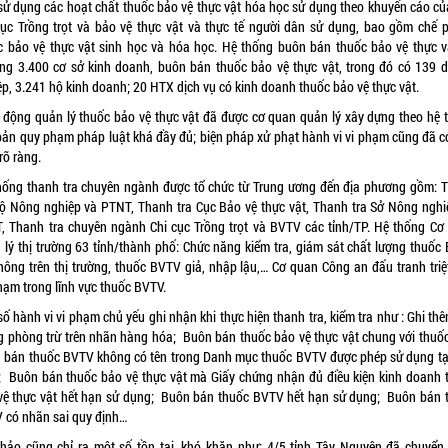
sử dụng các hoạt chất thuốc bảo vệ thực vật hóa học sử dụng theo khuyến cáo củ
cục Trồng trọt và bảo vệ thực vật và thực tế người dân sử dụng, bao gồm chế 
c bảo vệ thực vật sinh học và hóa học. Hệ thống buôn bán thuốc bảo vệ thực v
ng 3.400 cơ sở kinh doanh, buôn bán thuốc bảo vệ thực vật, trong đó có 139 
ệp, 3.241 hộ kinh doanh; 20 HTX dịch vụ có kinh doanh thuốc bảo vệ thực vật.
 động quản lý thuốc bảo vệ thực vật đã được cơ quan quản lý xây dựng theo hệ 
bản quy phạm pháp luật khá đầy đủ; biện pháp xử phạt hành vi vi phạm cũng đã c
rõ ràng.
hống thanh tra chuyên ngành được tổ chức từ Trung ương đến địa phương gồm: 
Bộ Nông nghiệp và PTNT, Thanh tra Cục Bảo vệ thực vật, Thanh tra Sở Nông nghi
, Thanh tra chuyên ngành Chi cục Trồng trọt và BVTV các tỉnh/TP. Hệ thống Cơ
 lý thị trường 63 tỉnh/thành phố: Chức năng kiểm tra, giám sát chất lượng thuốc
thông trên thị trường, thuốc BVTV giả, nhập lậu,… Cơ quan Công an đấu tranh triệ
hạm trong lĩnh vực thuốc BVTV.
ố hành vi vi phạm chủ yếu ghi nhận khi thực hiện thanh tra, kiểm tra như : Ghi thê
g phòng trừ trên nhãn hàng hóa; Buôn bán thuốc bảo vệ thực vật chung với thuốc
 bán thuốc BVTV không có tên trong Danh mục thuốc BVTV được phép sử dụng tại
 Buôn bán thuốc bảo vệ thực vật mà Giấy chứng nhận đủ điều kiện kinh doanh 
vệ thực vật hết hạn sử dụng; Buôn bán thuốc BVTV hết hạn sử dụng; Buôn bán 
 có nhãn sai quy định…
thảo cũng chỉ ra một số tồn tại, khó khăn như: 4/5 tỉnh Tây Nguyên đã chuyển