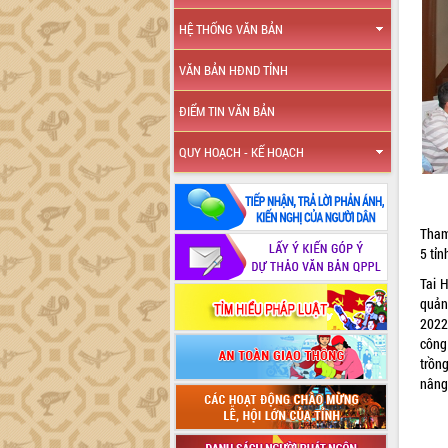
HỆ THỐNG VĂN BẢN
VĂN BẢN HĐND TỈNH
ĐIỂM TIN VĂN BẢN
QUY HOẠCH - KẾ HOẠCH
Tham
5 tỉ
Tai 
quản
2022
công 
trồn
nâng