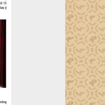
Có 12
 lưu ý
ố nông