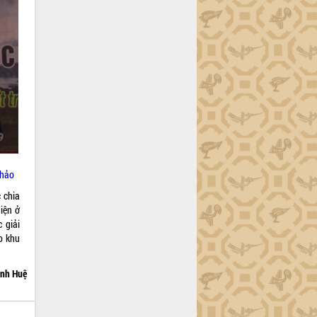
thảo
c chia
iện ở
 giải
o khu
nh Huệ