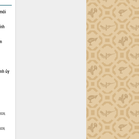
 môi
ỉnh
ạm
ỉnh ủy
026,
026,