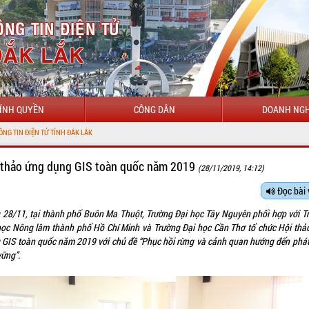
ÍNH QUYỀN
CÔNG DÂN
DOANH NGH
 ĐẮK LẮK
 thảo ứng dụng GIS toàn quốc năm 2019
(28/11/2019, 14:12)
Đọc bài 
 28/11, tại thành phố Buôn Ma Thuột, Trường Đại học Tây Nguyên phối hợp với T
học Nông lâm thành phố Hồ Chí Minh và Trường Đại học Cần Thơ tổ chức Hội thả
 GIS toàn quốc năm 2019 với chủ đề “Phục hồi rừng và cảnh quan hướng đến phát 
vững”.