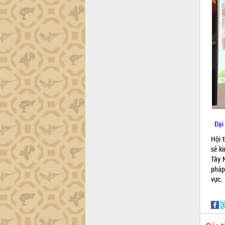
tiến đầu tư tỉnh
Ngành cá ngừ Đắk Lắk chủ động thích
ứng để giữ vững thị trường xuất khẩu
Diễn đàn Kinh tế tư nhân Việt Nam đột
phá cơ chế - Hợp tác công tư
Đề án 06 tạo bước ngoặt đột phá trong
cải cách hành chính tỉnh Đắk Lắk
Kết nối tour, đẩy mạnh chuyển đổi số
để phát triển du lịch Đắk Lắk
Khởi động Dự án Đầu tư xây dựng hạ
tầng kỹ thuật Cụm công nghiệp Tân
Đại
Tiến
Gặp mặt các cơ quan báo chí nhân Kỷ
Hội t
niệm 101 năm Ngày Báo chí Cách
sẻ k
mạng Việt Nam
Tây 
pháp
Đắk Lắk sơ kết 4 năm triển khai thực
vực.
hiện Đề án 06 của Chính phủ
Họp báo thông tin về Hội nghị Công bố
Quy hoạch và Xúc tiến đầu tư tỉnh Đắk
Lắk