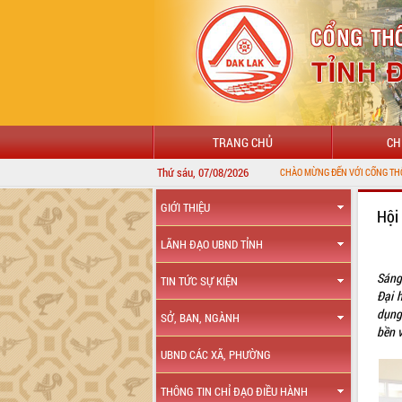
TRANG CHỦ
CH
Thứ sáu, 07/08/2026
CHÀO MỪNG ĐẾN VỚI CỔNG THÔNG TIN ĐIỆN TỬ TỈNH
GIỚI THIỆU
Hội
LÃNH ĐẠO UBND TỈNH
Sáng
TIN TỨC SỰ KIỆN
Đại 
dụng
SỞ, BAN, NGÀNH
bền 
UBND CÁC XÃ, PHƯỜNG
THÔNG TIN CHỈ ĐẠO ĐIỀU HÀNH