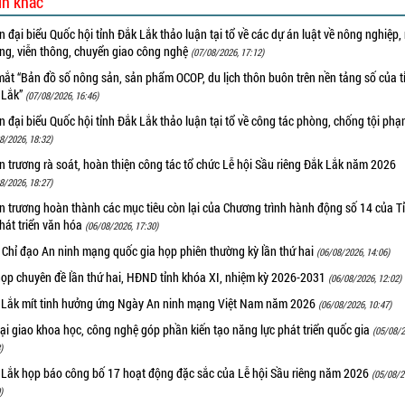
in khác
 đại biểu Quốc hội tỉnh Đắk Lắk thảo luận tại tổ về các dự án luật về nông nghiệp,
ờng, viễn thông, chuyển giao công nghệ
(07/08/2026, 17:12)
ắt “Bản đồ số nông sản, sản phẩm OCOP, du lịch thôn buôn trên nền tảng số của t
 Lắk”
(07/08/2026, 16:46)
 đại biểu Quốc hội tỉnh Đắk Lắk thảo luận tại tổ về công tác phòng, chống tội ph
8/2026, 18:32)
 trương rà soát, hoàn thiện công tác tổ chức Lễ hội Sầu riêng Đắk Lắk năm 2026
8/2026, 18:27)
 trương hoàn thành các mục tiêu còn lại của Chương trình hành động số 14 của T
hát triển văn hóa
(06/08/2026, 17:30)
 Chỉ đạo An ninh mạng quốc gia họp phiên thường kỳ lần thứ hai
(06/08/2026, 14:06)
họp chuyên đề lần thứ hai, HĐND tỉnh khóa XI, nhiệm kỳ 2026-2031
(06/08/2026, 12:02)
 Lắk mít tinh hưởng ứng Ngày An ninh mạng Việt Nam năm 2026
(06/08/2026, 10:47)
i giao khoa học, công nghệ góp phần kiến tạo năng lực phát triển quốc gia
(05/08/2
)
 Lắk họp báo công bố 17 hoạt động đặc sắc của Lễ hội Sầu riêng năm 2026
(05/08/2
)