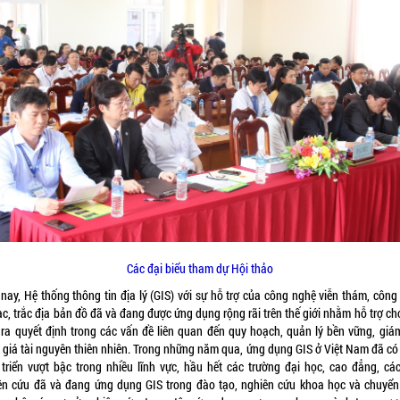
Các đại biểu tham dự Hội thảo
 nay, Hệ thống thông tin địa lý (GIS) với sự hỗ trợ của công nghệ viễn thám, công
c, trắc địa bản đồ đã và đang được ứng dụng rộng rãi trên thế giới nhằm hỗ trợ c
h ra quyết định trong các vấn đề liên quan đến quy hoạch, quản lý bền vững, giám
 giá tài nguyên thiên nhiên. Trong những năm qua, ứng dụng GIS ở Việt Nam đã có
 triển vượt bậc trong nhiều lĩnh vực, hầu hết các trường đại học, cao đẳng, các
ên cứu đã và đang ứng dụng GIS trong đào tạo, nghiên cứu khoa học và chuyển