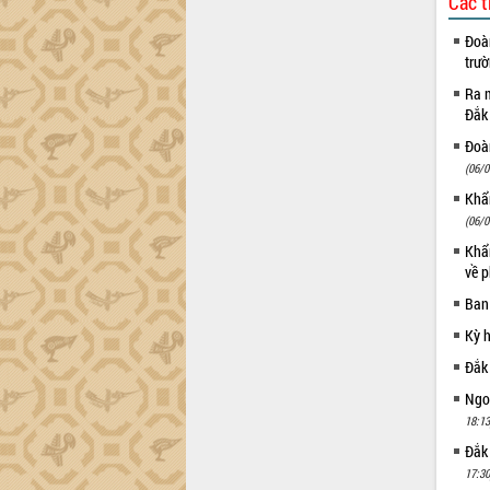
Các t
Khơi thông điểm nghẽn, đẩy nhanh
giải ngân vốn khắc phục thiên tai
Đoàn
HĐND tỉnh thông qua điều chỉnh Quy
trư
hoạch tỉnh thời kỳ 2021-2030
Ra m
Hội thảo góp ý hồ sơ điều chỉnh quy
Đắk
hoạch tỉnh Đắk Lắk thời kỳ 2021-2030,
tầm nhìn đến năm 2050
Đoàn
(06/0
Nâng cao hiệu quả hoạt động của các
doanh nghiệp nhà nước
Khẩn
Hội nghị triển khai kết nối mạng
(06/0
truyền số liệu chuyên dùng phục vụ cơ
Khẩn
quan Đảng, Nhà nước
về p
Lễ phát động chuỗi hoạt động chung
Ban
tay làm sạch môi trường
Kỳ 
Xã Ea Kar bước chuyển mình trong
công tác cải cách hành chính mô hình
Đắk
mới
Ngoạ
UBND tỉnh họp báo định kỳ tháng 4
18:13
năm 2026
Đắk
Hội thảo khoa học “Giải pháp thúc đẩy
17:30
phát triển nền kinh tế xanh tại tỉnh