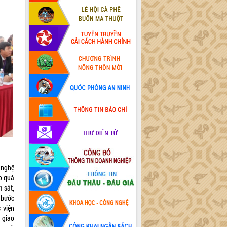
 nghệ
ho quá
 sát,
 bước
 viện
 giao