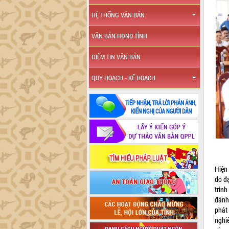
HỆ THỐNG VĂN BẢN
VĂN BẢN HĐND TỈNH
ĐIỂM TIN VĂN BẢN
QUY HOẠCH - KẾ HOẠCH
Hiện
đo đạ
trìn
đánh
phát
nghi