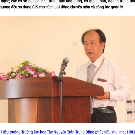
 nghệ; các cơ sở nghiên cứu, trung tâm ứng dụng, cơ quan, ban, ngành trung ươ
phương đều sử dụng GIS cho các hoạt động chuyên môn và công tác quản lý.
 Hiệu trưởng Trường Đại học Tây Nguyên Trần Trung Dũng phát biểu khai mạc Hội 