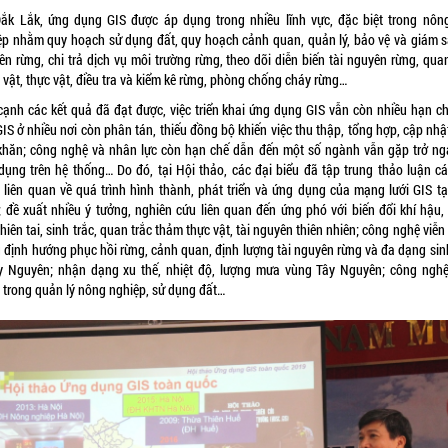
Đắk Lắk, ứng dụng GIS được áp dụng trong nhiều lĩnh vực, đặc biệt trong nôn
ệp nhằm quy hoạch sử dụng đất, quy hoạch cảnh quan, quản lý, bảo vệ và giám sá
n rừng, chi trả dịch vụ môi trường rừng, theo dõi diễn biến tài nguyên rừng, qua
vật, thực vật, điều tra và kiểm kê rừng, phòng chống cháy rừng…
cạnh các kết quả đã đạt được, việc triển khai ứng dụng GIS vẫn còn nhiều hạn ch
GIS ở nhiều nơi còn phân tán, thiếu đồng bộ khiến việc thu thập, tổng hợp, cập nh
khăn; công nghệ và nhân lực còn hạn chế dẫn đến một số ngành vẫn gặp trở ngạ
dụng trên hệ thống… Do đó, tại Hội thảo, các đại biểu đã tập trung thảo luận cá
 liên quan về quá trình hình thành, phát triển và ứng dụng của mạng lưới GIS tại
 đề xuất nhiều ý tưởng, nghiên cứu liên quan đến ứng phó với biến đổi khí hậu,
hiên tai, sinh trắc, quan trắc thảm thực vật, tài nguyên thiên nhiên; công nghệ viễ
g định hướng phục hồi rừng, cảnh quan, định lượng tài nguyên rừng và đa dạng sin
y Nguyên; nhận dạng xu thế, nhiệt độ, lượng mưa vùng Tây Nguyên; công nghệ
 trong quản lý nông nghiệp, sử dụng đất…