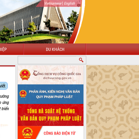
|
Vietnamese
English
IỆP
DU KHÁCH
viết
rường
o ứng
triển