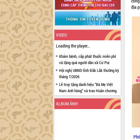
công
địa 
VIDEO
Loading the player...
Khám bệnh, cấp phát thuốc miễn phí
và tặng quà người dân xã Cư Pui
Hội nghị UBND tỉnh Đắk Lắk thường kỳ
tháng 7/2026
Lễ truy tặng danh hiệu “Bà Mẹ Việt
Nam Anh hùng” và trao Huân chương
Lao động
ALBUM ẢNH
UBND tỉnh Đắk Lắk triển khai nhiệm
vụ 6 tháng cuối năm 2026
Kỳ họp thứ Hai, Hội đồng nhân dân
tỉnh khóa XI quyết nghị nhiều nội dung
quan trọng
Phó
Bí thư Tỉnh ủy Lương Nguyễn Minh