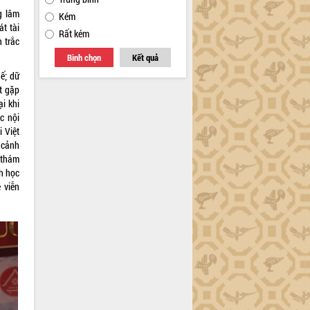
g lâm
Kém
t tài
Rất kém
n trắc
Bình chọn
Kết quả
ế; dữ
ật gặp
i khi
c nội
 Việt
 cảnh
n thám
h học
 viễn