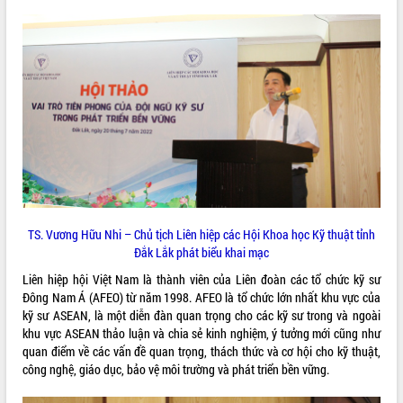
phát triển mới
Thường trực HĐND tỉnh Đắk Lắk gặp
mặt Đoàn chuyên gia y tế TP. Hồ Chí
Minh
THỐNG KÊ TRUY CẬP
Lễ truy điệu và an táng hài cốt liệt sĩ
tại Nghĩa trang Liệt sĩ xã Sơn Hòa
Hôm nay:
1691
Bàn giải pháp tháo gỡ khó khăn trong
Tất cả:
66047014
xuất khẩu sầu riêng và triển khai quy
định EUDR
Thứ trưởng Bộ Nông nghiệp và Môi
trường Nguyễn Hoàng Hiệp khảo sát
vùng trồng và doanh nghiệp đóng gói
TS. Vương Hữu Nhi – Chủ tịch Liên hiệp các Hội Khoa học Kỹ thuật tỉnh
sầu riêng tại Đắk Lắk
Đắk Lắk phát biểu khai mạc
Trình diễn nghệ thuật chế biến các
Liên hiệp hội Việt Nam là thành viên của Liên đoàn các tổ chức kỹ sư
món ăn từ sầu riêng
Đông Nam Á (AFEO) từ năm 1998. AFEO là tổ chức lớn nhất khu vực của
Đắk Lắk công bố Quy hoạch và xúc
kỹ sư ASEAN, là một diễn đàn quan trọng cho các kỹ sư trong và ngoài
tiến đầu tư tỉnh
khu vực ASEAN thảo luận và chia sẻ kinh nghiệm, ý tưởng mới cũng như
quan điểm về các vấn đề quan trọng, thách thức và cơ hội cho kỹ thuật,
Ngành cá ngừ Đắk Lắk chủ động thích
công nghệ, giáo dục, bảo vệ môi trường và phát triển bền vững.
ứng để giữ vững thị trường xuất khẩu
Diễn đàn Kinh tế tư nhân Việt Nam đột