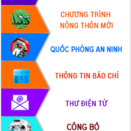
Chuyển đổi số 'mở đường' cho nông
nghiệp Đắk Lắk tăng trưởng bứt phá
Triển khai đồng bộ đo đạc, lập hồ sơ
địa chính, hoàn thiện cơ sở dữ liệu đất
đai
Ứng dụng sinh trắc học - Bước tiến
trong hành trình chuyển đổi số tại Đắk
Lắk
Đắk Lắk nâng cao hiệu quả công tác
Đảng từ Sổ tay đảng viên điện tử
Đắk Lắk đẩy mạnh nuôi biển công
nghệ, hướng tới phát triển thủy sản
bền vững
Tập huấn nâng cao năng lực triển khai
chuyển đổi số cho cán bộ, công chức
cấp xã
Đắk Lắk phát động hưởng ứng Ngày
Quyền của người tiêu dùng Việt Nam
2026
Đẩy mạnh cải cách hành chính, quyết
tâm đạt được mục tiêu tăng trưởng