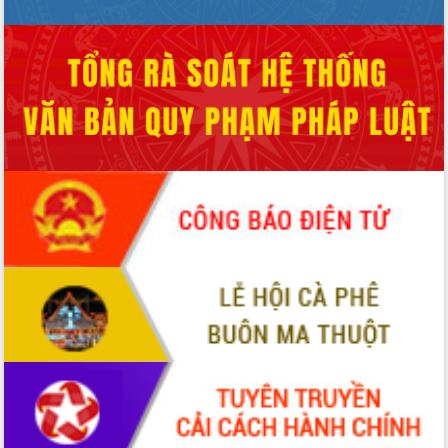
Tập huấn ứng dụng trí tuệ nhân tạo (AI)
trong thương mại điện tử năm 2026
Đoàn đại biểu Quốc hội tỉnh Đắk Lắk
trao đổi thông tin trước Kỳ họp thứ
nhất, Quốc hội khóa XVI
Quyết liệt cải cách hành chính, khơi
thông nguồn lực phát triển
Nâng cao hiệu lực, hiệu quả HĐND
tỉnh thông qua hiện đại hóa hành chính
Xã Ea Phê gắn cải cách hành chính với
chuyển đổi số
Phó Chủ tịch Thường trực UBND tỉnh
Hồ Thị Nguyên Thảo làm việc tại Trung
tâm Phục vụ hành chính công xã Ea
Phê
Xây dựng nền hành chính số đồng
hành cùng nông dân dân, doanh nghiệp
Giai đoạn 2026-2030, Đắk Lắk phấn
đấu có 77% xã đạt chuẩn nông thôn
mới