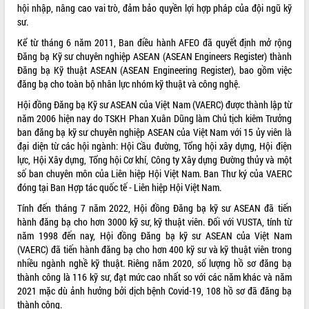
Hội thảo góp ý hồ sơ điều chỉnh quy
hội nhập, nâng cao vai trò, đảm bảo quyền lợi hợp pháp của đội ngũ kỹ
hoạch tỉnh Đắk Lắk thời kỳ 2021-2030,
sư.
tầm nhìn đến năm 2050
Kể từ tháng 6 năm 2011, Ban điều hành AFEO đã quyết định mở rộng
Nâng cao hiệu quả hoạt động của các
Đăng bạ Kỹ sư chuyên nghiệp ASEAN (ASEAN Engineers Register) thành
doanh nghiệp nhà nước
Đăng bạ Kỹ thuật ASEAN (ASEAN Engineering Register), bao gồm việc
Hội nghị triển khai kết nối mạng
đăng bạ cho toàn bộ nhân lực nhóm kỹ thuật và công nghệ.
truyền số liệu chuyên dùng phục vụ cơ
Hội đồng Đăng bạ Kỹ sư ASEAN của Việt Nam (VAERC) được thành lập từ
quan Đảng, Nhà nước
năm 2006 hiện nay do TSKH Phan Xuân Dũng làm Chủ tịch kiêm Trưởng
Lễ phát động chuỗi hoạt động chung
ban đăng bạ kỹ sư chuyên nghiệp ASEAN của Việt Nam với 15 ủy viên là
tay làm sạch môi trường
đại diện từ các hội ngành: Hội Cầu đường, Tổng hội xây dựng, Hội điện
Xã Ea Kar bước chuyển mình trong
lực, Hội Xây dựng, Tổng hội Cơ khí, Công ty Xây dựng Đường thủy và một
công tác cải cách hành chính mô hình
số ban chuyên môn của Liên hiệp Hội Việt Nam. Ban Thư ký của VAERC
mới
đóng tại Ban Hợp tác quốc tế - Liên hiệp Hội Việt Nam.
UBND tỉnh họp báo định kỳ tháng 4
Tính đến tháng 7 năm 2022, Hội đồng Đăng bạ kỹ sư ASEAN đã tiến
năm 2026
hành đăng bạ cho hơn 3000 kỹ sư, kỹ thuật viên. Đối với VUSTA, tính từ
Hội thảo khoa học “Giải pháp thúc đẩy
năm 1998 đến nay, Hội đồng Đăng bạ kỹ sư ASEAN của Việt Nam
phát triển nền kinh tế xanh tại tỉnh
(VAERC) đã tiến hành đăng bạ cho hơn 400 kỹ sư và kỹ thuật viên trong
Đắk Lắk”
nhiều ngành nghề kỹ thuật. Riêng năm 2020, số lượng hồ sơ đăng bạ
thành công là 116 kỹ sư, đạt mức cao nhất so với các năm khác và năm
Tăng cường giám sát, đôn đốc thực
2021 mặc dù ảnh hưởng bởi dịch bệnh Covid-19, 108 hồ sơ đã đăng bạ
hiện nhiệm vụ quản lý tài sản công
thành công.
hàng tuần