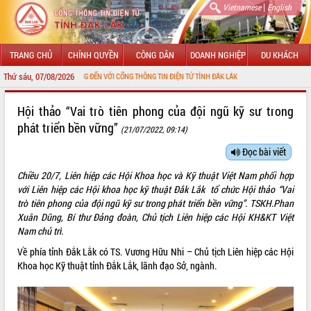
|
Vietnamese
English
TRANG CHỦ
CHÍNH QUYỀN
CÔNG DÂN
DOANH NGHIỆP
DU KHÁCH
Thứ sáu, 07/08/2026
CHÀO MỪNG ĐẾN VỚI CỔNG THÔNG TIN ĐIỆN TỬ TỈNH ĐẮK LẮK
GIỚI THIỆU
Hội thảo “Vai trò tiên phong của đội ngũ kỹ sư trong
phát triển bền vững”
(21/07/2022, 09:14)
LÃNH ĐẠO UBND TỈNH
Đọc bài viết
TIN TỨC SỰ KIỆN
Chiều 20/7, Liên hiệp các Hội Khoa học và Kỹ thuật Việt Nam phối hợp
SỞ, BAN, NGÀNH
với Liên hiệp các Hội khoa học kỹ thuật Đắk Lắk tổ chức Hội thảo “Vai
trò tiên phong của đội ngũ kỹ sư trong phát triển bền vững”. TSKH.Phan
UBND CÁC XÃ, PHƯỜNG
Xuân Dũng, Bí thư Đảng đoàn, Chủ tịch Liên hiệp các Hội KH&KT Việt
Nam chủ trì.
THÔNG TIN CHỈ ĐẠO ĐIỀU HÀNH
Về phía tỉnh Đắk Lắk có TS. Vương Hữu Nhi – Chủ tịch Liên hiệp các Hội
Khoa học Kỹ thuật tỉnh Đắk Lắk, lãnh đạo Sở, ngành.
HỆ THỐNG VĂN BẢN
VĂN BẢN HĐND TỈNH