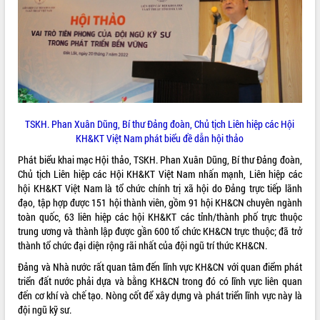
VIDEO
Loading the player...
Khám bệnh, cấp phát thuốc miễn phí
và tặng quà người dân xã Cư Pui
Hội nghị UBND tỉnh Đắk Lắk thường kỳ
tháng 7/2026
TSKH. Phan Xuân Dũng, Bí thư Đảng đoàn, Chủ tịch Liên hiệp các Hội
Lễ truy tặng danh hiệu “Bà Mẹ Việt
KH&KT Việt Nam phát biểu đề dẫn hội thảo
Nam Anh hùng” và trao Huân chương
Phát biểu khai mạc Hội thảo, TSKH. Phan Xuân Dũng, Bí thư Đảng đoàn,
Lao động
Chủ tịch Liên hiệp các Hội KH&KT Việt Nam nhấn mạnh, Liên hiệp các
ALBUM ẢNH
UBND tỉnh Đắk Lắk triển khai nhiệm
hội KH&KT Việt Nam là tổ chức chính trị xã hội do Đảng trực tiếp lãnh
vụ 6 tháng cuối năm 2026
đạo, tập hợp được 151 hội thành viên, gồm 91 hội KH&CN chuyên ngành
Kỳ họp thứ Hai, Hội đồng nhân dân
toàn quốc, 63 liên hiệp các hội KH&KT các tỉnh/thành phố trực thuộc
tỉnh khóa XI quyết nghị nhiều nội dung
trung ương và thành lập được gần 600 tổ chức KH&CN trực thuộc; đã trở
quan trọng
thành tổ chức đại diện rộng rãi nhất của đội ngũ trí thức KH&CN.
Bí thư Tỉnh ủy Lương Nguyễn Minh
Đảng và Nhà nước rất quan tâm đến lĩnh vực KH&CN với quan điểm phát
Triết thăm, tặng quà người có công với
triển đất nước phải dựa và bằng KH&CN trong đó có lĩnh vực liên quan
cách mạng
đến cơ khí và chế tạo. Nòng cốt để xây dựng và phát triển lĩnh vực này là
Rà soát, hoàn thiện hệ thống thiết chế
đội ngũ kỹ sư.
văn hóa, thể thao đáp ứng yêu cầu
LIÊN KẾT WEB