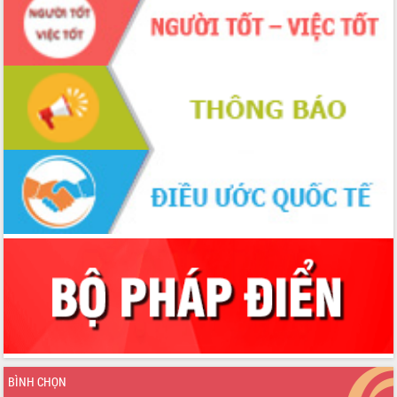
2026-2031
Đảm bảo cuộc bầu cử đại biểu Quốc
hội và đại biểu HĐND các cấp diễn ra
an toàn, hiệu quả, đúng quy định
Thủ tướng Chính phủ Phạm Minh Chính
kiểm tra, chỉ đạo hoàn thành các dự
án cao tốc và thăm khu tái định cư tại
Đắk Lắk
Sôi nổi Hội đua ngựa truyền thống Gò
Thì Thùng mừng Xuân Bính Ngọ 2026
Lãnh đạo tỉnh dâng hương tưởng niệm
tại Đập Đồng Cam đầu Xuân Bính Ngọ
Ngành nông nghiệp phấn đấu tăng
trưởng đạt 5,86% trong năm 2026
UBND tỉnh Đắk Lắk triển khai công tác
quốc phòng, quân sự địa phương năm
2026
Đắk Lắk tập trung toàn lực khắc phục
tồn tại IUU, sẵn sàng làm việc với
Đoàn thanh tra EC
BÌNH CHỌN
Chủ tịch UBND tỉnh Tạ Anh Tuấn thăm,