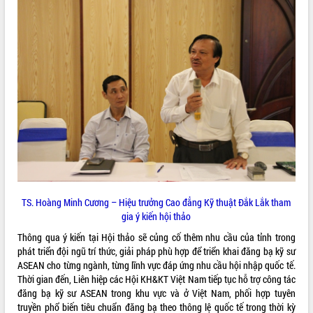
phá cơ chế - Hợp tác công tư
Đề án 06 tạo bước ngoặt đột phá trong
cải cách hành chính tỉnh Đắk Lắk
Kết nối tour, đẩy mạnh chuyển đổi số
để phát triển du lịch Đắk Lắk
Khởi động Dự án Đầu tư xây dựng hạ
tầng kỹ thuật Cụm công nghiệp Tân
Tiến
Gặp mặt các cơ quan báo chí nhân Kỷ
niệm 101 năm Ngày Báo chí Cách
mạng Việt Nam
Đắk Lắk sơ kết 4 năm triển khai thực
hiện Đề án 06 của Chính phủ
TS. Hoàng Minh Cương – Hiệu trưởng Cao đẳng Kỹ thuật Đắk Lắk tham
Họp báo thông tin về Hội nghị Công bố
gia ý kiến hội thảo
Quy hoạch và Xúc tiến đầu tư tỉnh Đắk
Thông qua ý kiến tại Hội thảo sẽ củng cố thêm nhu cầu của tỉnh trong
Lắk
phát triển đội ngũ trí thức, giải pháp phù hợp để triển khai đăng bạ kỹ sư
Khơi thông điểm nghẽn, đẩy nhanh
ASEAN cho từng ngành, từng lĩnh vực đáp ứng nhu cầu hội nhập quốc tế.
giải ngân vốn khắc phục thiên tai
Thời gian đến, Liên hiệp các Hội KH&KT Việt Nam tiếp tục hỗ trợ công tác
HĐND tỉnh thông qua điều chỉnh Quy
đăng bạ kỹ sư ASEAN trong khu vực và ở Việt Nam, phối hợp tuyên
hoạch tỉnh thời kỳ 2021-2030
truyền phổ biến tiêu chuẩn đăng bạ theo thông lệ quốc tế trong thời kỳ