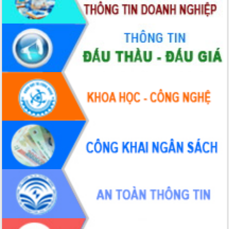
hai con số trong năm 2026
Tổ chức trang trọng Lễ hội Đền thờ
Lương Văn Chánh năm 2026
Phó Bí thư Tỉnh ủy Đắk Lắk Đỗ Hữu
Huy giữ chức Bí thư Đảng ủy Ủy Ban
Nhân dân tỉnh
Bệnh án điện tử thúc đẩy chuyển đổi
số y tế tại Đắk Lắk
Chuyển đổi số thư viện: Mở rộng
không gian tri thức trong thời đại số
Đánh giá, rút kinh nghiệm công tác tổ
chức diễn tập trước ngày bầu cử
Chương trình “Gặp gỡ hữu nghị –
Friendship Meeting New Year 2026”
Bầu cử Quốc hội và HĐND: Cử tri Đắk
Lắk gửi gắm niềm tin, kỳ vọng vào lá
phiếu
Đắk Lắk sẵn sàng các điều kiện cho
Ngày hội bầu cử đại biểu Quốc hội
khóa XVI và HĐND các cấp nhiệm kỳ