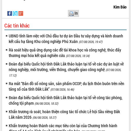
Tháo gỡ những vướng mắc, đẩy mạnh
Kim Bảo
công tác cải cách thủ tục hành chính
In
tại Trung tâm Phục vụ hành chính
công tỉnh
Các tin khác
Đắk Lắk: Tôn vinh 46 giải pháp tại Hội
UBND tỉnh làm việc với Chủ đầu tư dự án Đầu tư xây dựng và kinh doanh
thi Sáng tạo Kỹ thuật 2024 - 2025
kết cấu hạ tầng Khu công nghiệp Phú Xuân
(07/08/2026, 19:47)
Đắk Lắk rà soát, điều chỉnh Đề án 190
về phát triển nuôi trồng thủy sản
Rà soát hiệu quả ứng dụng các đề tài khoa học và công nghệ, thúc đẩy
thương mại hóa kết quả nghiên cứu
(07/08/2026, 18:34)
Phó Chủ tịch UBND tỉnh Đắk Lắk
Trương Công Thái kiểm tra thực địa
Đoàn đại biểu Quốc hội tỉnh Đắk Lắk thảo luận tại tổ về các dự án luật về
Dự án cao tốc Khánh Hòa - Buôn Ma
nông nghiệp, môi trường, viễn thông, chuyển giao công nghệ
(07/08/2026,
Thuột
17:12)
Định vị cà phê Việt Nam như một “di
Ra mắt “Bản đồ số nông sản, sản phẩm OCOP, du lịch thôn buôn trên nền
sản sống” trong dòng chảy toàn cầu
tảng số của tỉnh Đắk Lắk”
(07/08/2026, 16:46)
Xây dựng nông thôn mới: Nâng cao đời
Đoàn đại biểu Quốc hội tỉnh Đắk Lắk thảo luận tại tổ về công tác phòng,
sống người dân từ những mô hình thiết
chống tội phạm
(06/08/2026, 18:32)
thực
Khẩn trương rà soát, hoàn thiện công tác tổ chức Lễ hội Sầu riêng Đắk
Quyết liệt tháo gỡ vướng mắc, đẩy
Lắk năm 2026
(06/08/2026, 18:27)
nhanh tiến độ các dự án trọng điểm
trong Khu kinh tế Nam Phú Yên
Khẩn trương hoàn thành các mục tiêu còn lại của Chương trình hành