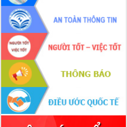
thông nguồn lực phát triển
Nâng cao hiệu lực, hiệu quả HĐND
tỉnh thông qua hiện đại hóa hành chính
Xã Ea Phê gắn cải cách hành chính với
chuyển đổi số
Phó Chủ tịch Thường trực UBND tỉnh
Hồ Thị Nguyên Thảo làm việc tại Trung
tâm Phục vụ hành chính công xã Ea
Phê
Xây dựng nền hành chính số đồng
hành cùng nông dân dân, doanh nghiệp
Giai đoạn 2026-2030, Đắk Lắk phấn
đấu có 77% xã đạt chuẩn nông thôn
mới
Chuyển đổi số 'mở đường' cho nông
nghiệp Đắk Lắk tăng trưởng bứt phá
Triển khai đồng bộ đo đạc, lập hồ sơ
địa chính, hoàn thiện cơ sở dữ liệu đất
đai
Ứng dụng sinh trắc học - Bước tiến
trong hành trình chuyển đổi số tại Đắk