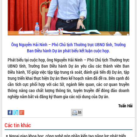
Bàn giải pháp tháo gỡ khó khăn trong
xuất khẩu sầu riêng và triển khai quy
định EUDR
Thứ trưởng Bộ Nông nghiệp và Môi
trường Nguyễn Hoàng Hiệp khảo sát
vùng trồng và doanh nghiệp đóng gói
LIÊN KẾT WEB
sầu riêng tại Đắk Lắk
Ông Nguyễn Hải Ninh – Phó Chủ tịch Thường trực UBND tỉnh, Trưởng
Ban Điều hành Dự án phát biểu kết luận cuộc họp.
Trình diễn nghệ thuật chế biến các
món ăn từ sầu riêng
Phát biểu tại cuộc họp, ông Nguyễn Hải Ninh – Phó Chủ tịch Thường trực
Đắk Lắk công bố Quy hoạch và xúc
UBND tỉnh, Trưởng Ban Điều hành Dự án yêu cầu các thành viên Ban
THỐNG KÊ TRUY CẬP
tiến đầu tư tỉnh
Điều hành, Tổ giúp việc tập tập trung rà soát, đánh giá tiến độ Dự án, tập
trung triển khai thực hiện Dự án theo kế hoạch năm đã đề ra. Bên cạnh đó
Ngành cá ngừ Đắk Lắk chủ động thích
Hôm nay:
11220
cần tích cực phối hợp với các Sở, ngành liên quan, các cơ quan truyền
ứng để giữ vững thị trường xuất khẩu
Tất cả:
65987362
thông nâng cao chất lượng thông tin, tuyên truyền để đông đảo doanh
Diễn đàn Kinh tế tư nhân Việt Nam đột
nghiệp nắm bắt và đăng ký tham gia các nội dung của Dự án.
phá cơ chế - Hợp tác công tư
Tuấn Hải
Đề án 06 tạo bước ngoặt đột phá trong
In
cải cách hành chính tỉnh Đắk Lắk
Kết nối tour, đẩy mạnh chuyển đổi số
Các tin khác
để phát triển du lịch Đắk Lắk
Khởi động Dự án Đầu tư xây dựng hạ
Ngoại giao khoa học, công nghệ góp phần kiến tạo năng lực phát triển