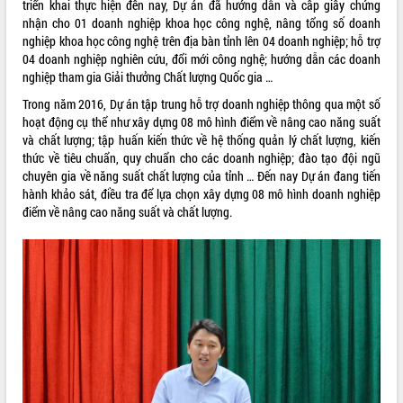
triển khai thực hiện đến nay, Dự án đã hướng dẫn và cấp giấy chứng
nhận cho 01 doanh nghiệp khoa học công nghệ, nâng tổng số doanh
VIDEO
nghiệp khoa học công nghệ trên địa bàn tỉnh lên 04 doanh nghiệp; hỗ trợ
04 doanh nghiệp nghiên cứu, đổi mới công nghệ; hướng dẫn các doanh
nghiệp tham gia Giải thưởng Chất lượng Quốc gia …
Trong năm 2016, Dự án tập trung hỗ trợ doanh nghiệp thông qua một số
hoạt động cụ thể như xây dựng 08 mô hình điểm về nâng cao năng suất
và chất lượng; tập huấn kiến thức về hệ thống quản lý chất lượng, kiến
thức về tiêu chuẩn, quy chuẩn cho các doanh nghiệp; đào tạo đội ngũ
chuyên gia về năng suất chất lượng của tỉnh … Đến nay Dự án đang tiến
hành khảo sát, điều tra để lựa chọn xây dựng 08 mô hình doanh nghiệp
Bí thư Tỉnh ủy Lương Nguyễn Minh
điểm về nâng cao năng suất và chất lượng.
Triết thăm, tặng quà người có công với
cách mạng
Rà soát, hoàn thiện hệ thống thiết chế
văn hóa, thể thao đáp ứng yêu cầu
phát triển mới
Thường trực HĐND tỉnh Đắk Lắk gặp
mặt Đoàn chuyên gia y tế TP. Hồ Chí
ALBUM ẢNH
Minh
Lễ truy điệu và an táng hài cốt liệt sĩ
tại Nghĩa trang Liệt sĩ xã Sơn Hòa