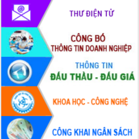
giải phóng mặt bằng Tuyến đường bộ
ven biển
Đắk Lắk nỗ lực thúc đẩy tăng trưởng
kinh tế từ 10% trở lên trong Quý
II/2026
Đắk Lắk ký kết thỏa thuận hợp tác về
chuyển đổi số giai đoạn 2026 – 2030
với Tập đoàn Bưu chính Viễn thông
Việt Nam
Thứ trưởng Bộ Y tế làm việc với tỉnh
Đắk Lắk về phát triển nhân lực y tế
cho trạm y tế cấp xã
Du lịch Đắk Lắk nâng tầm trải nghiệm
du khách thông qua Hệ thống cơ sở dữ
liệu và Bản đồ số
Tập huấn ứng dụng trí tuệ nhân tạo (AI)
trong thương mại điện tử năm 2026
Đoàn đại biểu Quốc hội tỉnh Đắk Lắk
trao đổi thông tin trước Kỳ họp thứ
nhất, Quốc hội khóa XVI
Quyết liệt cải cách hành chính, khơi