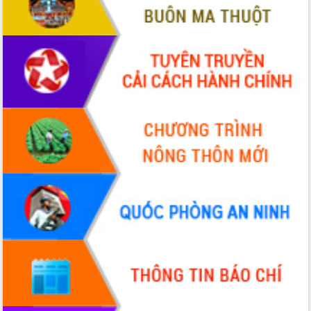
Đắk Lắk rà soát, điều chỉnh Đề án 190
về phát triển nuôi trồng thủy sản
Phó Chủ tịch UBND tỉnh Đắk Lắk
Trương Công Thái kiểm tra thực địa
Dự án cao tốc Khánh Hòa - Buôn Ma
Thuột
Định vị cà phê Việt Nam như một “di
sản sống” trong dòng chảy toàn cầu
Xây dựng nông thôn mới: Nâng cao đời
sống người dân từ những mô hình thiết
thực
Quyết liệt tháo gỡ vướng mắc, đẩy
nhanh tiến độ các dự án trọng điểm
trong Khu kinh tế Nam Phú Yên
Hòn Yến phát triển du lịch gắn với bảo
tồn biển
Lấy ý kiến điều chỉnh Quy hoạch tỉnh
Đắk Lắk thời kỳ 2021-2030, tầm nhìn
đến năm 2050
Phát động chiến dịch 30 ngày đêm