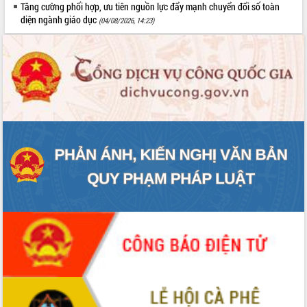
truyền số liệu chuyên dùng phục vụ cơ
Tăng cường phối hợp, ưu tiên nguồn lực đẩy mạnh chuyển đổi số toàn
quan Đảng, Nhà nước
diện ngành giáo dục
(04/08/2026, 14:23)
Lễ phát động chuỗi hoạt động chung
tay làm sạch môi trường
Xã Ea Kar bước chuyển mình trong
công tác cải cách hành chính mô hình
mới
UBND tỉnh họp báo định kỳ tháng 4
năm 2026
Hội thảo khoa học “Giải pháp thúc đẩy
phát triển nền kinh tế xanh tại tỉnh
Đắk Lắk”
Tăng cường giám sát, đôn đốc thực
hiện nhiệm vụ quản lý tài sản công
hàng tuần
Tháo gỡ những vướng mắc, đẩy mạnh
công tác cải cách thủ tục hành chính
tại Trung tâm Phục vụ hành chính
công tỉnh
Đắk Lắk: Tôn vinh 46 giải pháp tại Hội
thi Sáng tạo Kỹ thuật 2024 - 2025