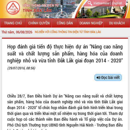
|
Vietnamese
English
TRANG CHỦ
CHÍNH QUYỀN
CÔNG DÂN
DOANH NGHIỆP
DU KHÁCH
Thứ năm, 06/08/2026
CHÀO MỪNG ĐẾN VỚI CỔNG THÔNG TIN ĐIỆN TỬ TỈNH ĐẮK LẮK
GIỚI THIỆU
Họp đánh giá tiến độ thực hiện dự án "Nâng cao năng
suất và chất lượng sản phẩm, hàng hóa của doanh
LÃNH ĐẠO UBND TỈNH
nghiệp nhỏ và vừa tỉnh Đắk Lắk giai đoạn 2014 - 2020"
TIN TỨC SỰ KIỆN
(29/07/2016, 08:56)
Đọc bài viết
SỞ, BAN, NGÀNH
UBND CÁC XÃ, PHƯỜNG
Chiều 28/7, Ban Điều hành Dự án "Nâng cao năng suất và chất lượng
sản phẩm, hàng hóa của doanh nghiệp nhỏ và vừa tỉnh Đắk Lắk giai
THÔNG TIN CHỈ ĐẠO ĐIỀU HÀNH
đoạn 2014 - 2020" tổ chức họp nhằm đánh giá tình hình triển khai trong
thời gian qua và triển khai một số nhiệm vụ trong thời gian tới. Tham dự
HỆ THỐNG VĂN BẢN
cuộc họp có các thành viên Ban điều hành và Tổ giúp việc của Dự án.
Phó Chủ tịch Thường trực UBND tỉnh Nguyễn Hải Ninh - Trưởng Ban điều
VĂN BẢN HĐND TỈNH