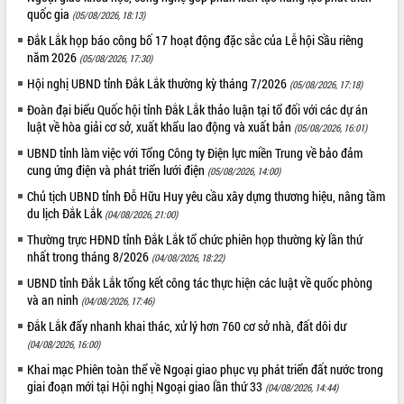
tầng kỹ thuật Cụm công nghiệp Tân
quốc gia
(05/08/2026, 18:13)
Tiến
Đắk Lắk họp báo công bố 17 hoạt động đặc sắc của Lễ hội Sầu riêng
Gặp mặt các cơ quan báo chí nhân Kỷ
năm 2026
(05/08/2026, 17:30)
niệm 101 năm Ngày Báo chí Cách
Hội nghị UBND tỉnh Đắk Lắk thường kỳ tháng 7/2026
mạng Việt Nam
(05/08/2026, 17:18)
Đắk Lắk sơ kết 4 năm triển khai thực
Đoàn đại biểu Quốc hội tỉnh Đắk Lắk thảo luận tại tổ đối với các dự án
hiện Đề án 06 của Chính phủ
luật về hòa giải cơ sở, xuất khẩu lao động và xuất bản
(05/08/2026, 16:01)
Họp báo thông tin về Hội nghị Công bố
UBND tỉnh làm việc với Tổng Công ty Điện lực miền Trung về bảo đảm
Quy hoạch và Xúc tiến đầu tư tỉnh Đắk
cung ứng điện và phát triển lưới điện
(05/08/2026, 14:00)
Lắk
Chủ tịch UBND tỉnh Đỗ Hữu Huy yêu cầu xây dựng thương hiệu, nâng tầm
Khơi thông điểm nghẽn, đẩy nhanh
du lịch Đắk Lắk
(04/08/2026, 21:00)
giải ngân vốn khắc phục thiên tai
Thường trực HĐND tỉnh Đắk Lắk tổ chức phiên họp thường kỳ lần thứ
HĐND tỉnh thông qua điều chỉnh Quy
nhất trong tháng 8/2026
(04/08/2026, 18:22)
hoạch tỉnh thời kỳ 2021-2030
UBND tỉnh Đắk Lắk tổng kết công tác thực hiện các luật về quốc phòng
Hội thảo góp ý hồ sơ điều chỉnh quy
và an ninh
(04/08/2026, 17:46)
hoạch tỉnh Đắk Lắk thời kỳ 2021-2030,
tầm nhìn đến năm 2050
Đắk Lắk đẩy nhanh khai thác, xử lý hơn 760 cơ sở nhà, đất dôi dư
(04/08/2026, 16:00)
Nâng cao hiệu quả hoạt động của các
doanh nghiệp nhà nước
Khai mạc Phiên toàn thể về Ngoại giao phục vụ phát triển đất nước trong
giai đoạn mới tại Hội nghị Ngoại giao lần thứ 33
Hội nghị triển khai kết nối mạng
(04/08/2026, 14:44)