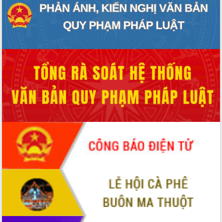
UBND tỉnh họp báo định kỳ tháng 4
năm 2026
Hội thảo khoa học “Giải pháp thúc đẩy
phát triển nền kinh tế xanh tại tỉnh
Đắk Lắk”
Tăng cường giám sát, đôn đốc thực
hiện nhiệm vụ quản lý tài sản công
hàng tuần
Tháo gỡ những vướng mắc, đẩy mạnh
công tác cải cách thủ tục hành chính
tại Trung tâm Phục vụ hành chính
công tỉnh
Đắk Lắk: Tôn vinh 46 giải pháp tại Hội
thi Sáng tạo Kỹ thuật 2024 - 2025
Đắk Lắk rà soát, điều chỉnh Đề án 190
về phát triển nuôi trồng thủy sản
Phó Chủ tịch UBND tỉnh Đắk Lắk
Trương Công Thái kiểm tra thực địa
Dự án cao tốc Khánh Hòa - Buôn Ma
Thuột