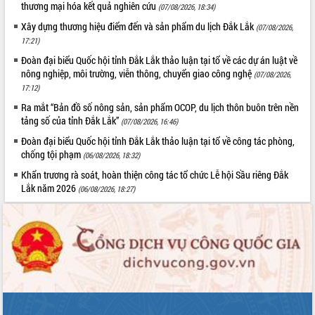
hiện Đề án 06 của Chính phủ
thương mại hóa kết quả nghiên cứu
(07/08/2026, 18:34)
Họp báo thông tin về Hội nghị Công bố
Xây dựng thương hiệu điểm đến và sản phẩm du lịch Đắk Lắk
(07/08/2026,
Quy hoạch và Xúc tiến đầu tư tỉnh Đắk
17:21)
Lắk
Đoàn đại biểu Quốc hội tỉnh Đắk Lắk thảo luận tại tổ về các dự án luật về
Khơi thông điểm nghẽn, đẩy nhanh
nông nghiệp, môi trường, viễn thông, chuyển giao công nghệ
(07/08/2026,
giải ngân vốn khắc phục thiên tai
17:12)
HĐND tỉnh thông qua điều chỉnh Quy
Ra mắt “Bản đồ số nông sản, sản phẩm OCOP, du lịch thôn buôn trên nền
hoạch tỉnh thời kỳ 2021-2030
tảng số của tỉnh Đắk Lắk”
(07/08/2026, 16:46)
Hội thảo góp ý hồ sơ điều chỉnh quy
Đoàn đại biểu Quốc hội tỉnh Đắk Lắk thảo luận tại tổ về công tác phòng,
hoạch tỉnh Đắk Lắk thời kỳ 2021-2030,
chống tội phạm
tầm nhìn đến năm 2050
(06/08/2026, 18:32)
Nâng cao hiệu quả hoạt động của các
Khẩn trương rà soát, hoàn thiện công tác tổ chức Lễ hội Sầu riêng Đắk
doanh nghiệp nhà nước
Lắk năm 2026
(06/08/2026, 18:27)
Hội nghị triển khai kết nối mạng
truyền số liệu chuyên dùng phục vụ cơ
quan Đảng, Nhà nước
Lễ phát động chuỗi hoạt động chung
tay làm sạch môi trường
Xã Ea Kar bước chuyển mình trong
công tác cải cách hành chính mô hình
mới