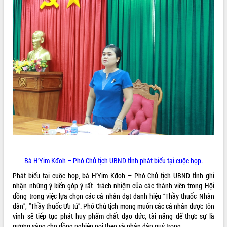
Kỳ họp thứ Hai, Hội đồng nhân dân
tỉnh khóa XI quyết nghị nhiều nội dung
quan trọng
Bí thư Tỉnh ủy Lương Nguyễn Minh
Triết thăm, tặng quà người có công với
cách mạng
LIÊN KẾT WEB
Rà soát, hoàn thiện hệ thống thiết chế
văn hóa, thể thao đáp ứng yêu cầu
phát triển mới
Thường trực HĐND tỉnh Đắk Lắk gặp
THỐNG KÊ TRUY CẬP
mặt Đoàn chuyên gia y tế TP. Hồ Chí
Minh
Hôm nay:
16543
Lễ truy điệu và an táng hài cốt liệt sĩ
Tất cả:
66102211
tại Nghĩa trang Liệt sĩ xã Sơn Hòa
Bà H’Yim Kđoh – Phó Chủ tịch UBND tỉnh phát biểu tại cuộc họp.
Bàn giải pháp tháo gỡ khó khăn trong
Phát biểu tại cuộc họp, bà H’Yim Kđoh – Phó Chủ tịch UBND tỉnh ghi
xuất khẩu sầu riêng và triển khai quy
nhận những ý kiến góp ý rất trách nhiệm của các thành viên trong Hội
định EUDR
đồng trong việc lựa chọn các cá nhân đạt danh hiệu “Thầy thuốc Nhân
Thứ trưởng Bộ Nông nghiệp và Môi
dân”, “Thầy thuốc Ưu tú”. Phó Chủ tịch mong muốn các cá nhân được tôn
trường Nguyễn Hoàng Hiệp khảo sát
vinh sẽ tiếp tục phát huy phẩm chất đạo đức, tài năng để thực sự là
vùng trồng và doanh nghiệp đóng gói
gương sáng cho đồng nghiệp noi theo và nhân dân quý trọng.