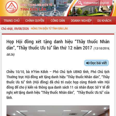
|
Vietnamese
English
TRANG CHỦ
CHÍNH QUYỀN
CÔNG DÂN
DOANH NGHIỆP
DU KHÁCH
Chủ nhật, 09/08/2026
 VỚI CỔNG THÔNG TIN ĐIỆN TỬ TỈNH ĐẮK LẮK
GIỚI THIỆU
Họp Hội đồng xét tặng danh hiệu “Thầy thuốc Nhân
dân”, “Thầy thuốc Ưu tú” lần thứ 12 năm 2017
(13/10/2016,
LÃNH ĐẠO UBND TỈNH
08:26)
TIN TỨC SỰ KIỆN
Đọc bài viết
SỞ, BAN, NGÀNH
Chiều 10/10, bà H’Yim Kđoh – Phó Chủ tịch UBND tỉnh, Phó Chủ tịch
Thường trực Hội đồng xét tặng danh hiệu “Thầy thuốc Nhân dân”, “Thầy
UBND CÁC XÃ, PHƯỜNG
thuốc Ưu tú” tỉnh (Hội đồng) đã chủ trì cuộc họp cùng thành viên Hội
đồng để cho ý kiến và thông qua danh sách 11 cá nhân được Sở Y tế đề
THÔNG TIN CHỈ ĐẠO ĐIỀU HÀNH
nghị xét tặng danh hiệu “Thầy thuốc Nhân dân”, “Thầy thuốc Ưu tú” của
tỉnh.
HỆ THỐNG VĂN BẢN
VĂN BẢN HĐND TỈNH