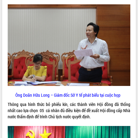
VIDEO
Trailer Lễ hội Sầu riêng Đắk Lắk năm
2026
Khám bệnh, cấp phát thuốc miễn phí
và tặng quà người dân xã Cư Pui
Ông Doãn Hữu Long – Giám đốc Sở Y tế phát biểu tại cuộc họp
Hội nghị UBND tỉnh Đắk Lắk thường kỳ
tháng 7/2026
Thông qua hình thức bỏ phiếu kín, các thành viên Hội đồng đã thống
nhất cao lựa chọn 05 cá nhân đủ điều kiện để đề xuất Hội đồng cấp Nhà
Lễ truy tặng danh hiệu “Bà Mẹ Việt
ALBUM ẢNH
nước thẩm định để trình Chủ tịch nước quyết định.
Nam Anh hùng” và trao Huân chương
Lao động
UBND tỉnh Đắk Lắk triển khai nhiệm
vụ 6 tháng cuối năm 2026