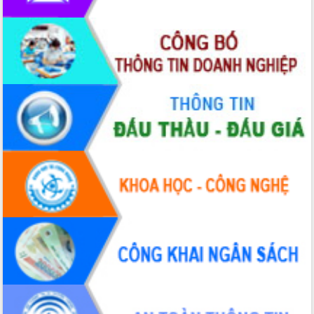
với Tập đoàn Bưu chính Viễn thông
Việt Nam
Thứ trưởng Bộ Y tế làm việc với tỉnh
Đắk Lắk về phát triển nhân lực y tế
cho trạm y tế cấp xã
Du lịch Đắk Lắk nâng tầm trải nghiệm
du khách thông qua Hệ thống cơ sở dữ
liệu và Bản đồ số
Tập huấn ứng dụng trí tuệ nhân tạo (AI)
trong thương mại điện tử năm 2026
Đoàn đại biểu Quốc hội tỉnh Đắk Lắk
trao đổi thông tin trước Kỳ họp thứ
nhất, Quốc hội khóa XVI
Quyết liệt cải cách hành chính, khơi
thông nguồn lực phát triển
Nâng cao hiệu lực, hiệu quả HĐND
tỉnh thông qua hiện đại hóa hành chính
Xã Ea Phê gắn cải cách hành chính với
chuyển đổi số
Phó Chủ tịch Thường trực UBND tỉnh