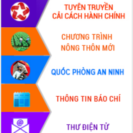
Định vị cà phê Việt Nam như một “di
sản sống” trong dòng chảy toàn cầu
Xây dựng nông thôn mới: Nâng cao đời
sống người dân từ những mô hình thiết
thực
Quyết liệt tháo gỡ vướng mắc, đẩy
nhanh tiến độ các dự án trọng điểm
trong Khu kinh tế Nam Phú Yên
Hòn Yến phát triển du lịch gắn với bảo
tồn biển
Lấy ý kiến điều chỉnh Quy hoạch tỉnh
Đắk Lắk thời kỳ 2021-2030, tầm nhìn
đến năm 2050
Phát động chiến dịch 30 ngày đêm
giải phóng mặt bằng Tuyến đường bộ
ven biển
Đắk Lắk nỗ lực thúc đẩy tăng trưởng
kinh tế từ 10% trở lên trong Quý
II/2026
Đắk Lắk ký kết thỏa thuận hợp tác về
chuyển đổi số giai đoạn 2026 – 2030