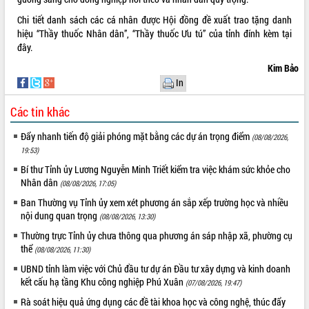
sầu riêng tại Đắk Lắk
Chi tiết danh sách các cá nhân được Hội đồng đề xuất trao tặng danh
Trình diễn nghệ thuật chế biến các
hiệu “Thầy thuốc Nhân dân”, “Thầy thuốc Ưu tú” của tỉnh đính kèm
tại
món ăn từ sầu riêng
đây
.
Đắk Lắk công bố Quy hoạch và xúc
tiến đầu tư tỉnh
Kim Bảo
In
Ngành cá ngừ Đắk Lắk chủ động thích
ứng để giữ vững thị trường xuất khẩu
Các tin khác
Diễn đàn Kinh tế tư nhân Việt Nam đột
phá cơ chế - Hợp tác công tư
Đẩy nhanh tiến độ giải phóng mặt bằng các dự án trọng điểm
(08/08/2026,
Đề án 06 tạo bước ngoặt đột phá trong
19:53)
cải cách hành chính tỉnh Đắk Lắk
Bí thư Tỉnh ủy Lương Nguyễn Minh Triết kiểm tra việc khám sức khỏe cho
Kết nối tour, đẩy mạnh chuyển đổi số
Nhân dân
(08/08/2026, 17:05)
để phát triển du lịch Đắk Lắk
Ban Thường vụ Tỉnh ủy xem xét phương án sắp xếp trường học và nhiều
Khởi động Dự án Đầu tư xây dựng hạ
nội dung quan trọng
(08/08/2026, 13:30)
tầng kỹ thuật Cụm công nghiệp Tân
Tiến
Thường trực Tỉnh ủy chưa thông qua phương án sáp nhập xã, phường cụ
thể
(08/08/2026, 11:30)
Gặp mặt các cơ quan báo chí nhân Kỷ
niệm 101 năm Ngày Báo chí Cách
UBND tỉnh làm việc với Chủ đầu tư dự án Đầu tư xây dựng và kinh doanh
mạng Việt Nam
kết cấu hạ tầng Khu công nghiệp Phú Xuân
(07/08/2026, 19:47)
Đắk Lắk sơ kết 4 năm triển khai thực
Rà soát hiệu quả ứng dụng các đề tài khoa học và công nghệ, thúc đẩy