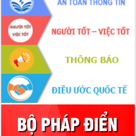
Hồ Thị Nguyên Thảo làm việc tại Trung
tâm Phục vụ hành chính công xã Ea
Phê
Xây dựng nền hành chính số đồng
hành cùng nông dân dân, doanh nghiệp
Giai đoạn 2026-2030, Đắk Lắk phấn
đấu có 77% xã đạt chuẩn nông thôn
mới
Chuyển đổi số 'mở đường' cho nông
nghiệp Đắk Lắk tăng trưởng bứt phá
Triển khai đồng bộ đo đạc, lập hồ sơ
địa chính, hoàn thiện cơ sở dữ liệu đất
đai
Ứng dụng sinh trắc học - Bước tiến
trong hành trình chuyển đổi số tại Đắk
Lắk
Đắk Lắk nâng cao hiệu quả công tác
Đảng từ Sổ tay đảng viên điện tử
Đắk Lắk đẩy mạnh nuôi biển công
nghệ, hướng tới phát triển thủy sản
bền vững