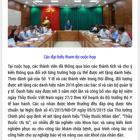
ĐIỂM TIN VĂN BẢN
QUY HOẠCH - KẾ HOẠCH
Các đại biểu tham dự cuộc họp
Tại cuộc họp, các thành viên đã thông qua báo cáo thành tích và cho ý
kiến thông qua đối với từng trường hợp cụ thể được xét tặng danh hiệu.
Theo đánh giá của Sở Y tế và các thành viên trong Hội đồng, đối tượng
được xét tặng các danh hiệu năm 2016 gồm các bác sĩ và cán bộ quản lý
y tế. Danh hiệu này được xét 3 năm một lần và công bố vào dịp kỷ niệm
ngày Thầy thuốc Việt Nam ngày 27/2 theo Kế hoạch do Bộ trưởng Bộ Y
tế ban hành. Các cá nhân được khen thưởng đều đáp ứng được tiêu
chuẩn tại Nghị định số 41/2015/NĐ-CP ngày 05/5/2015 của Thủ tưởng
Chính phủ quy định về xét tặng danh hiệu “Thầy thuốc Nhân dân”, “Thầy
thuốc Ưu tú”, có nhiều đề tài nghiên cứu khoa học và sáng kiến kinh
nghiệm phục vụ cho công tác khám chữa bệnh, quá trình công tác có
cống hiến cho sự nghiệp bảo vệ và nâng cao sức khoẻ của nhân dân.