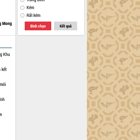
Kém
Rất kém
g Mong
Bình chọn
Kết quả
ng Khu
 kết
 môi
ỉnh
ạm