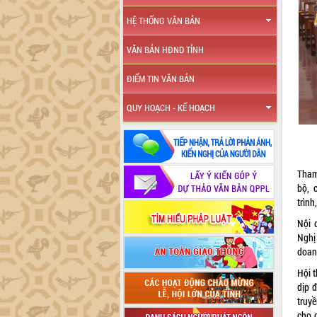
HỆ THỐNG VĂN BẢN
VĂN BẢN HĐND TỈNH
ĐIỂM TIN VĂN BẢN
QUY HOẠCH - KẾ HOẠCH
Tham 
bộ, 
trình
Nội 
Nghị 
doanh
Hội t
dịp 
truyề
cho 