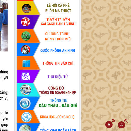
c đảng
huyết
Đảng;
ơn vị,
ng; là
tuyên
ở giúp
i ngũ