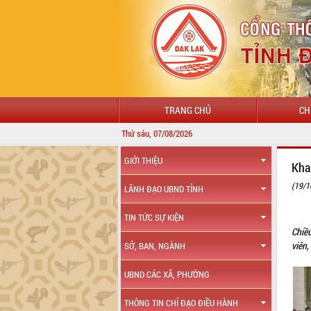
TRANG CHỦ
CH
Thứ sáu, 07/08/2026
GIỚI THIỆU
Kha
(19/1
LÃNH ĐẠO UBND TỈNH
TIN TỨC SỰ KIỆN
Chiề
viên,
SỞ, BAN, NGÀNH
UBND CÁC XÃ, PHƯỜNG
THÔNG TIN CHỈ ĐẠO ĐIỀU HÀNH