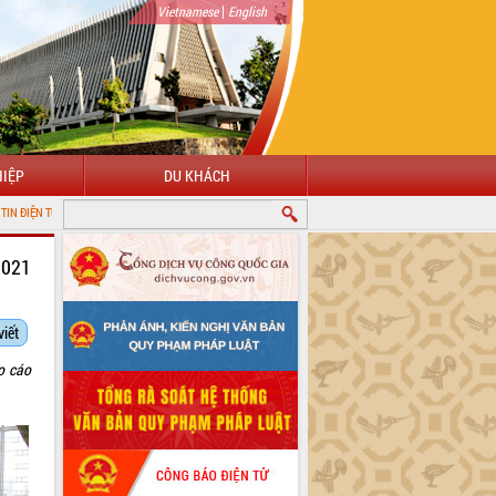
|
Vietnamese
English
IỆP
DU KHÁCH
ỈNH ĐẮK LẮK
2021
viết
o cáo