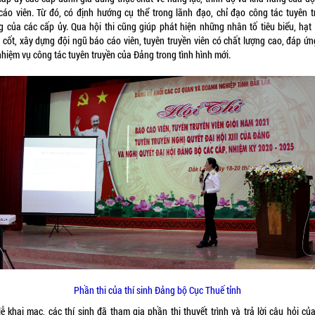
cáo viên. Từ đó, có định hướng cụ thể trong lãnh đạo, chỉ đạo công tác tuyên t
g của các cấp ủy. Qua hội thi cũng giúp phát hiện những nhân tố tiêu biểu, hạt
 cốt, xây dựng đội ngũ báo cáo viên, tuyên truyền viên có chất lượng cao, đáp ứn
nhiệm vụ công tác tuyên truyền của Đảng trong tình hình mới.
Phần thi của thí sinh Đảng bộ Cục Thuế tỉnh
lễ khai mạc, các thí sinh đã tham gia phần thi thuyết trình và trả lời câu hỏi củ