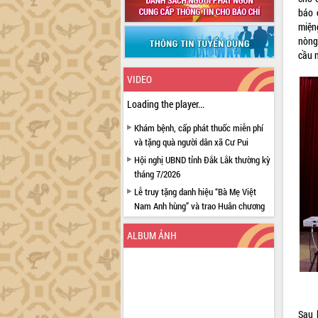
báo 
miện
nòng
cầu 
VIDEO
Loading the player...
Khám bệnh, cấp phát thuốc miễn phí
và tặng quà người dân xã Cư Pui
Hội nghị UBND tỉnh Đắk Lắk thường kỳ
tháng 7/2026
Lễ truy tặng danh hiệu “Bà Mẹ Việt
Nam Anh hùng” và trao Huân chương
Lao động
ALBUM ẢNH
UBND tỉnh Đắk Lắk triển khai nhiệm
vụ 6 tháng cuối năm 2026
Kỳ họp thứ Hai, Hội đồng nhân dân
tỉnh khóa XI quyết nghị nhiều nội dung
quan trọng
Sau 
Bí thư Tỉnh ủy Lương Nguyễn Minh