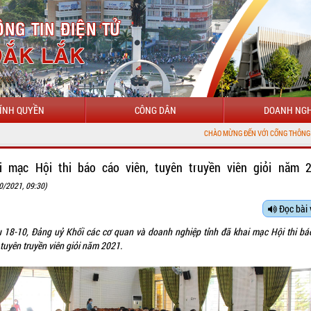
ÍNH QUYỀN
CÔNG DÂN
DOANH NGH
CHÀO MỪNG ĐẾN VỚI CỔNG THÔNG TIN ĐIỆN TỬ T
i mạc Hội thi báo cáo viên, tuyên truyền viên giỏi năm 
0/2021, 09:30)
Đọc bài 
u 18-10, Đảng uỷ Khối các cơ quan và doanh nghiệp tỉnh đã khai mạc Hội thi bá
 tuyên truyền viên giỏi năm 2021.