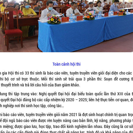
Toàn cảnh hội thi
gia Hội thi có 33 thí sinh là báo cáo viên, tuyên truyền viên giỏi đại diện cho cá
chi bộ cơ sở trực thuộc. Mỗi thí sinh sẽ trải qua 3 phần thi: Soạn đề cương t
, thuyết trình và trả lời câu hỏi của Ban giám khảo.
dung thi tập trung vào: Nghị quyết Đại hội đại biểu toàn quốc lần thứ XIII của 
quyết Đại hội đảng bộ các cấp nhiệm kỳ 2020 – 2025; liên hệ thực tiễn cơ quan, đ
 nghiệp nơi thí sinh học tập, công tác…
hi báo cáo viên, tuyên truyền viên giỏi năm 2021 là đợt sinh hoạt chính trị quan trọ
để đội ngũ báo cáo viên được rèn luyện nâng cao bản lĩnh, kỹ năng, phương pháp 
n miệng; được giao lưu, học tập, trao đổi kinh nghiệm lẫn nhau. Đây cũng là cơ s
cấp ủy các cấp đánh giá đúng thực chất về năng lực, trình độ và khả năng của độ