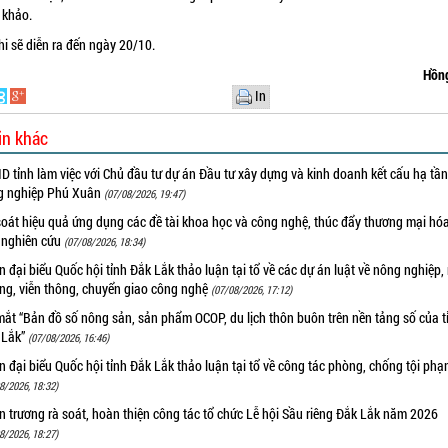
 khảo.
hi sẽ diễn ra đến ngày 20/10.
Hồn
In
in khác
 tỉnh làm việc với Chủ đầu tư dự án Đầu tư xây dựng và kinh doanh kết cấu hạ tầ
g nghiệp Phú Xuân
(07/08/2026, 19:47)
oát hiệu quả ứng dụng các đề tài khoa học và công nghệ, thúc đẩy thương mại hóa
 nghiên cứu
(07/08/2026, 18:34)
 đại biểu Quốc hội tỉnh Đắk Lắk thảo luận tại tổ về các dự án luật về nông nghiệp,
ờng, viễn thông, chuyển giao công nghệ
(07/08/2026, 17:12)
ắt “Bản đồ số nông sản, sản phẩm OCOP, du lịch thôn buôn trên nền tảng số của t
 Lắk”
(07/08/2026, 16:46)
 đại biểu Quốc hội tỉnh Đắk Lắk thảo luận tại tổ về công tác phòng, chống tội ph
8/2026, 18:32)
 trương rà soát, hoàn thiện công tác tổ chức Lễ hội Sầu riêng Đắk Lắk năm 2026
8/2026, 18:27)