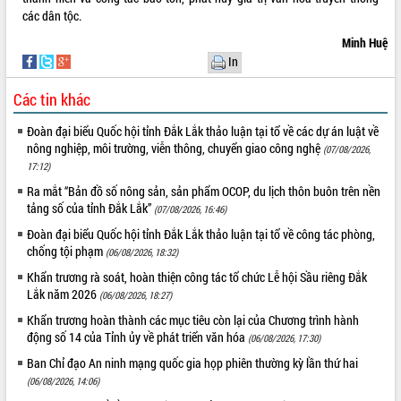
Tất cả:
66036823
các dân tộc.
Minh Huệ
In
Các tin khác
Đoàn đại biểu Quốc hội tỉnh Đắk Lắk thảo luận tại tổ về các dự án luật về
nông nghiệp, môi trường, viễn thông, chuyển giao công nghệ
(07/08/2026,
17:12)
Ra mắt “Bản đồ số nông sản, sản phẩm OCOP, du lịch thôn buôn trên nền
tảng số của tỉnh Đắk Lắk”
(07/08/2026, 16:46)
Đoàn đại biểu Quốc hội tỉnh Đắk Lắk thảo luận tại tổ về công tác phòng,
chống tội phạm
(06/08/2026, 18:32)
Khẩn trương rà soát, hoàn thiện công tác tổ chức Lễ hội Sầu riêng Đắk
Lắk năm 2026
(06/08/2026, 18:27)
Khẩn trương hoàn thành các mục tiêu còn lại của Chương trình hành
động số 14 của Tỉnh ủy về phát triển văn hóa
(06/08/2026, 17:30)
Ban Chỉ đạo An ninh mạng quốc gia họp phiên thường kỳ lần thứ hai
(06/08/2026, 14:06)