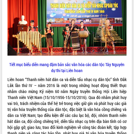
VIDEO
Không có file video nào để phát.
ALBUM ẢNH
Tiết mục biểu diễn mang đậm bản sắc văn hóa các dân tộc Tây Nguyên
dự thi tại Liên hoan
Liên hoan “Thanh niên hát dân ca và diễn tấu nhạc cụ dân tộc” tỉnh Đắk
Lắk lần thứ IV – năm 2016 là một trong những hoạt động thiết thực
nhằm chào mừng Kỷ niệm 60 năm Ngày truyền thống Hội Liên hiệp
LIÊN KẾT WEB
Thanh niên Việt Nam (15/10/1956-15/10/2016). Qua đó nhằm phát huy
vai trò, trách nhiệm của thế hệ trẻ trong việc giữ gìn và phát huy các giá
trị văn hóa truyền thống của dân tộc, đặc biệt là văn hóa cồng chiêng và
dân ca Việt Nam; tạo điều kiện để các câu lạc bộ, đội, nhóm thanh niên
THỐNG KÊ TRUY CẬP
hát dân ca, đội cồng chiêng trẻ, diễn tấu nhạc cụ trên địa bàn tỉnh có cơ
hội gặp gỡ, giao lưu, trao đổi kinh nghiệm về công tác đoàn kết, tập hợp
Hôm nay:
24083
thanh niên và công tác bảo tồn, phát huy giá trị văn hóa truyền thống