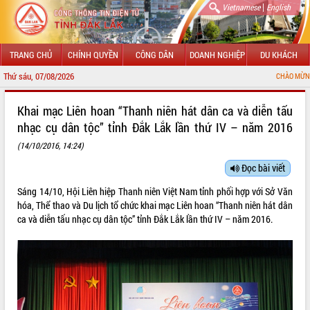
|
Vietnamese
English
TRANG CHỦ
CHÍNH QUYỀN
CÔNG DÂN
DOANH NGHIỆP
DU KHÁCH
Thứ sáu, 07/08/2026
CHÀO MỪNG ĐẾN VỚI C
GIỚI THIỆU
Khai mạc Liên hoan “Thanh niên hát dân ca và diễn tấu
nhạc cụ dân tộc” tỉnh Đắk Lắk lần thứ IV – năm 2016
LÃNH ĐẠO UBND TỈNH
(14/10/2016, 14:24)
TIN TỨC SỰ KIỆN
Đọc bài viết
SỞ, BAN, NGÀNH
Sáng 14/10, Hội Liên hiệp Thanh niên Việt Nam tỉnh phối hợp với Sở Văn
hóa, Thể thao và Du lịch tổ chức khai mạc Liên hoan “Thanh niên hát dân
UBND CÁC XÃ, PHƯỜNG
ca và diễn tấu nhạc cụ dân tộc” tỉnh Đắk Lắk lần thứ IV – năm 2016.
THÔNG TIN CHỈ ĐẠO ĐIỀU HÀNH
HỆ THỐNG VĂN BẢN
VĂN BẢN HĐND TỈNH