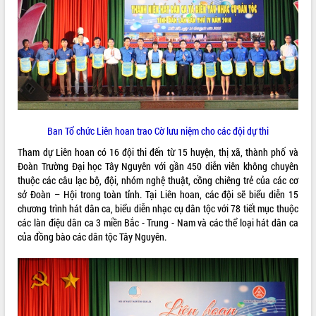
ĐIỂM TIN VĂN BẢN
QUY HOẠCH - KẾ HOẠCH
Ban Tổ chức Liên hoan trao Cờ lưu niệm cho các đội dự thi
Tham dự Liên hoan có 16 đội thi đến từ 15 huyện, thị xã, thành phố và
Đoàn Trường Đại học Tây Nguyên với gần 450 diễn viên không chuyên
thuộc các câu lạc bộ, đội, nhóm nghệ thuật, cồng chiêng trẻ của các cơ
sở Đoàn – Hội trong toàn tỉnh. Tại Liên hoan, các đội sẽ biểu diễn 15
chương trình hát dân ca, biểu diễn nhạc cụ dân tộc với 78 tiết mục thuộc
các làn điệu dân ca 3 miền Bắc - Trung - Nam và các thể loại hát dân ca
của đồng bào các dân tộc Tây Nguyên.