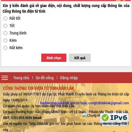
Xin ý kiến đánh giá về giao diện, nội dung, chất lượng cung cấp thông tin của
Cổng thông tin điện tử tỉnh
Rất tốt
Tốt
Trung bình
Kém
Rất kém
Bình chọn
Kết quả
Toggle
Trang chủ
Sơ đồ cổng
Đăng nhập
navigation
CỔNG THÔNG TIN ĐIỆN TỬ TỈNH ĐẮK LẮK
Giấy phép số 99/GP-TTĐT do Cục QL Phát thanh Truyền hình và Thông tin Điện tử cấp
ngày 14/05/2010
banbientap@daklak.gov.vn hoặc congttdtdaklak@gmail.com
Cơ quan chủ quản: Ủy ban nhân dân tỉnh Đắk Lắk
Cơ quan thường trực: Văn phòng UBND tỉnh - 09 Lê Duẩn - P.Buôn Ma Thuột - Đắk Lắk.
SĐT:
0262.859.9699
Email:
Ghi rõ nguồn tin "http://daklak.gov.vn" khi phát hành lại các thông tin từ Cổng TTĐT
này