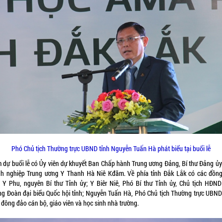
Phó Chủ tịch Thường trực UBND tỉnh Nguyễn Tuấn Hà phát biểu tại buổi lễ
 dự buổi lễ có Ủy viên dự khuyết Ban Chấp hành Trung ương Đảng, Bí thư Đảng ủy
h nghiệp Trung ương Y Thanh Hà Niê Kđăm. Về phía tỉnh Đắk Lắk có các đồng
 Y Phu, nguyên Bí thư Tỉnh ủy; Y Biêr Niê, Phó Bí thư Tỉnh ủy, Chủ tịch HĐND 
ng Đoàn đại biểu Quốc hội tỉnh; Nguyễn Tuấn Hà, Phó Chủ tịch Thường trực UBND 
 đông đảo cán bộ, giáo viên và học sinh nhà trường.