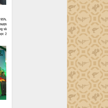
 95%.
 mượn
ng và
học 2