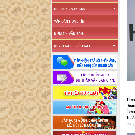
HỆ THỐNG VĂN BẢN
VĂN BẢN HĐND TỈNH
ĐIỂM TIN VĂN BẢN
QUY HOẠCH - KẾ HOẠCH
Tham
Doan
Êban
Trưở
cùng