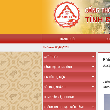
TRANG CHỦ
CH
Thứ năm, 06/08/2026
GIỚI THIỆU
Khá
09:50
LÃNH ĐẠO UBND TỈNH
TIN TỨC SỰ KIỆN
Chiề
thàn
SỞ, BAN, NGÀNH
UBND CÁC XÃ, PHƯỜNG
THÔNG TIN CHỈ ĐẠO ĐIỀU HÀNH