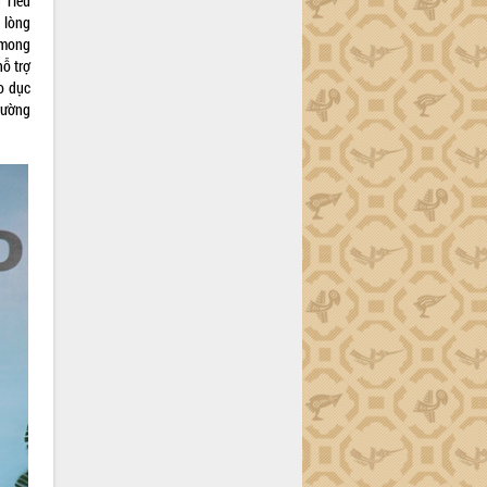
 Tiểu
 lòng
 mong
ỗ trợ
o dục
rường