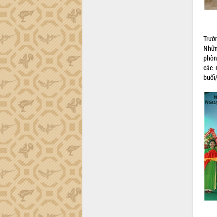
Xây dựng nông thôn mới: Nâng cao đời
sống người dân từ những mô hình thiết
thực
Quyết liệt tháo gỡ vướng mắc, đẩy
Trườ
nhanh tiến độ các dự án trọng điểm
Nhữn
trong Khu kinh tế Nam Phú Yên
phòn
Hòn Yến phát triển du lịch gắn với bảo
các 
tồn biển
buổi
Lấy ý kiến điều chỉnh Quy hoạch tỉnh
Đắk Lắk thời kỳ 2021-2030, tầm nhìn
đến năm 2050
Phát động chiến dịch 30 ngày đêm
giải phóng mặt bằng Tuyến đường bộ
ven biển
Đắk Lắk nỗ lực thúc đẩy tăng trưởng
kinh tế từ 10% trở lên trong Quý
II/2026
Đắk Lắk ký kết thỏa thuận hợp tác về
chuyển đổi số giai đoạn 2026 – 2030
với Tập đoàn Bưu chính Viễn thông
Việt Nam