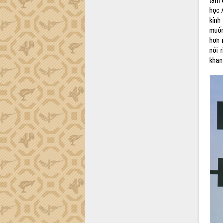
tâm 
Lắk
học 
kính
Khơi thông điểm nghẽn, đẩy nhanh
muốn
giải ngân vốn khắc phục thiên tai
hơn 
HĐND tỉnh thông qua điều chỉnh Quy
nói 
hoạch tỉnh thời kỳ 2021-2030
khang
Hội thảo góp ý hồ sơ điều chỉnh quy
hoạch tỉnh Đắk Lắk thời kỳ 2021-2030,
tầm nhìn đến năm 2050
Nâng cao hiệu quả hoạt động của các
doanh nghiệp nhà nước
Hội nghị triển khai kết nối mạng
truyền số liệu chuyên dùng phục vụ cơ
quan Đảng, Nhà nước
Lễ phát động chuỗi hoạt động chung
tay làm sạch môi trường
Xã Ea Kar bước chuyển mình trong
công tác cải cách hành chính mô hình
mới
UBND tỉnh họp báo định kỳ tháng 4
năm 2026