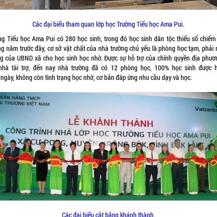
Các đại biểu tham quan lớp học Trường Tiểu học Ama Pui.
ng Tiểu học Ama Pui có 280 học sinh, trong đó học sinh dân tộc thiểu số chiếm
g năm trước đây, cơ sở vật chất của nhà trường chủ yếu là phòng học tạm, phải
g của UBND xã cho học sinh học nhờ. Được sự hỗ trợ của chính quyền địa phươ
nhà tài trợ, đến nay nhà trường đã có 12 phòng học, 100% học sinh được 
/ngày, không còn tình trạng học nhờ, cơ bản đáp ứng nhu cầu dạy và học.
Các đại biểu cắt băng khánh thành.