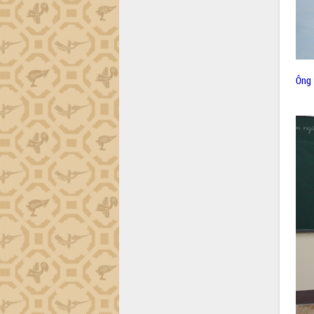
Hội thảo khoa học “Giải pháp thúc đẩy
phát triển nền kinh tế xanh tại tỉnh
Đắk Lắk”
Tăng cường giám sát, đôn đốc thực
hiện nhiệm vụ quản lý tài sản công
Ông 
hàng tuần
Tháo gỡ những vướng mắc, đẩy mạnh
công tác cải cách thủ tục hành chính
tại Trung tâm Phục vụ hành chính
công tỉnh
Đắk Lắk: Tôn vinh 46 giải pháp tại Hội
thi Sáng tạo Kỹ thuật 2024 - 2025
Đắk Lắk rà soát, điều chỉnh Đề án 190
về phát triển nuôi trồng thủy sản
Phó Chủ tịch UBND tỉnh Đắk Lắk
Trương Công Thái kiểm tra thực địa
Dự án cao tốc Khánh Hòa - Buôn Ma
Thuột
Định vị cà phê Việt Nam như một “di
sản sống” trong dòng chảy toàn cầu