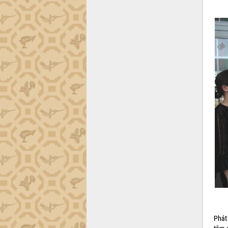
Đắk Lắk công bố Quy hoạch và xúc
tiến đầu tư tỉnh
Ngành cá ngừ Đắk Lắk chủ động thích
ứng để giữ vững thị trường xuất khẩu
Diễn đàn Kinh tế tư nhân Việt Nam đột
phá cơ chế - Hợp tác công tư
Đề án 06 tạo bước ngoặt đột phá trong
cải cách hành chính tỉnh Đắk Lắk
Kết nối tour, đẩy mạnh chuyển đổi số
để phát triển du lịch Đắk Lắk
Khởi động Dự án Đầu tư xây dựng hạ
tầng kỹ thuật Cụm công nghiệp Tân
Tiến
Gặp mặt các cơ quan báo chí nhân Kỷ
niệm 101 năm Ngày Báo chí Cách
mạng Việt Nam
Đắk Lắk sơ kết 4 năm triển khai thực
hiện Đề án 06 của Chính phủ
Họp báo thông tin về Hội nghị Công bố
Phát
Quy hoạch và Xúc tiến đầu tư tỉnh Đắk