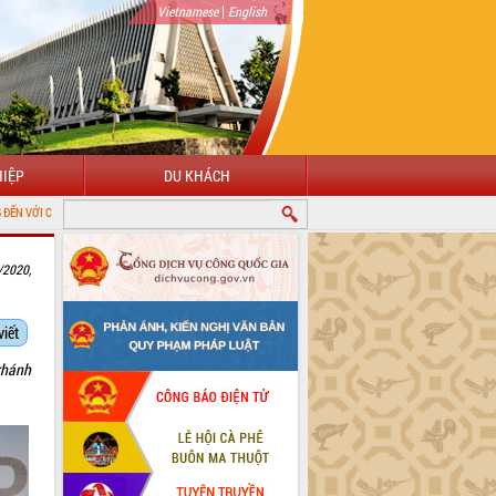
|
Vietnamese
English
IỆP
DU KHÁCH
Ử TỈNH ĐẮK LẮK
/2020,
viết
khánh