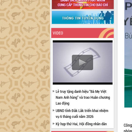
VIDEO
Lễ truy tặng danh hiệu “Bà Mẹ Việt
Nam Anh hùng” và trao Huân chương
Lao động
UBND tỉnh Đắk Lắk triển khai nhiệm
vụ 6 tháng cuối năm 2026
Kỳ họp thứ Hai, Hội đồng nhân dân
Công
tỉnh khóa XI quyết nghị nhiều nội dung
phòn