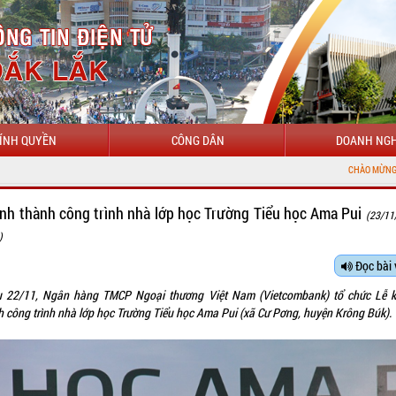
ÍNH QUYỀN
CÔNG DÂN
DOANH NGH
CHÀO MỪNG ĐẾN VỚI CỔNG THÔNG TIN ĐIỆN T
nh thành công trình nhà lớp học Trường Tiểu học Ama Pui
(23/11
)
Đọc bài 
u 22/11, Ngân hàng TMCP Ngoại thương Việt Nam (Vietcombank) tổ chức Lễ 
h công trình nhà lớp học Trường Tiểu học Ama Pui (xã Cư Pơng, huyện Krông Búk).