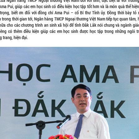
của Ngân hàng TMCP Ngoại thương Việt Nam đối với tỉnh, đặc biệt là với Trường
Ama Pui, giúp các em học sinh có điều kiện học tập tốt hơn và là món quà thể hiện
 trọng, biết ơn đối với đồng chí Ama Pui – cố Bí thư Tỉnh ủy. Đồng thời bày tỏ
 trong thời gian tới, Ngân hàng TMCP Ngoại thương Việt Nam tiếp tục quan tâm, h
nữa cho các chương trình an sinh xã hội để tỉnh Đắk Lắk nói chung và ngành giá
riêng có thêm điều kiện giúp các em học sinh được học tập trong những ngôi t
 trang, hiện đại.