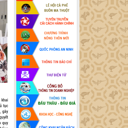
 khai
ủ tục
, gây
quyết
o quy