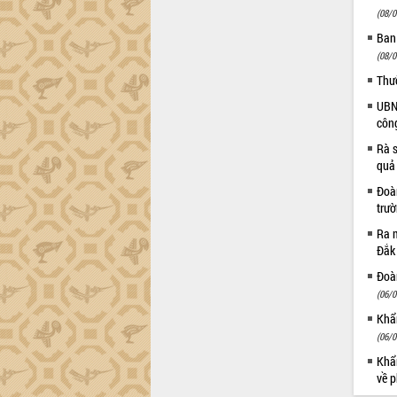
định EUDR
(08/0
Thứ trưởng Bộ Nông nghiệp và Môi
Ban
trường Nguyễn Hoàng Hiệp khảo sát
(08/0
vùng trồng và doanh nghiệp đóng gói
sầu riêng tại Đắk Lắk
Thư
Trình diễn nghệ thuật chế biến các
UBND
món ăn từ sầu riêng
côn
Đắk Lắk công bố Quy hoạch và xúc
Rà s
tiến đầu tư tỉnh
quả
Ngành cá ngừ Đắk Lắk chủ động thích
Đoàn
ứng để giữ vững thị trường xuất khẩu
trư
Diễn đàn Kinh tế tư nhân Việt Nam đột
Ra m
phá cơ chế - Hợp tác công tư
Đắk
Đề án 06 tạo bước ngoặt đột phá trong
Đoàn
cải cách hành chính tỉnh Đắk Lắk
(06/0
Kết nối tour, đẩy mạnh chuyển đổi số
Khẩn
để phát triển du lịch Đắk Lắk
(06/0
Khởi động Dự án Đầu tư xây dựng hạ
tầng kỹ thuật Cụm công nghiệp Tân
Khẩn
Tiến
về p