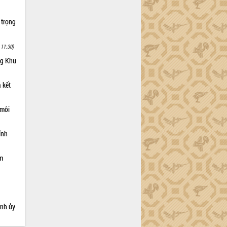
 trọng
 11:30)
ng Khu
 kết
 môi
ỉnh
ạm
ỉnh ủy