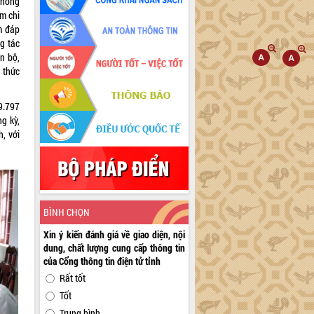
thống
ệm chi
m đáp
g tác
n bộ,
n thức
9.797
ng kỳ,
, với
BÌNH CHỌN
Xin ý kiến đánh giá về giao diện, nội
dung, chất lượng cung cấp thông tin
của Cổng thông tin điện tử tỉnh
Rất tốt
Tốt
Trung bình