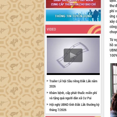
định
thư đ
phí 
ứng 
xây 
công 
VIDEO
chuy
Từ n
hồ sơ
UBND
100% 
Trailer Lễ hội Sầu riêng Đắk Lắk năm
2026
Khám bệnh, cấp phát thuốc miễn phí
và tặng quà người dân xã Cư Pui
Hội nghị UBND tỉnh Đắk Lắk thường kỳ
tháng 7/2026
Lễ truy tặng danh hiệu “Bà Mẹ Việt