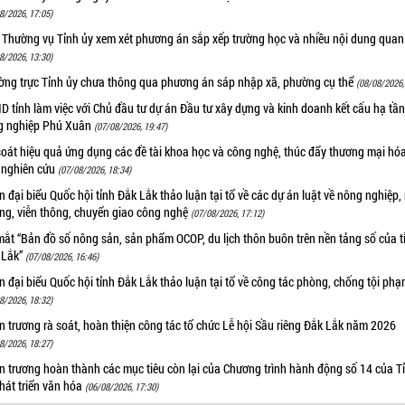
8/2026, 17:05)
 Thường vụ Tỉnh ủy xem xét phương án sắp xếp trường học và nhiều nội dung quan
8/2026, 13:30)
ờng trực Tỉnh ủy chưa thông qua phương án sáp nhập xã, phường cụ thể
(08/08/2026,
 tỉnh làm việc với Chủ đầu tư dự án Đầu tư xây dựng và kinh doanh kết cấu hạ tầ
g nghiệp Phú Xuân
(07/08/2026, 19:47)
oát hiệu quả ứng dụng các đề tài khoa học và công nghệ, thúc đẩy thương mại hóa
 nghiên cứu
(07/08/2026, 18:34)
 đại biểu Quốc hội tỉnh Đắk Lắk thảo luận tại tổ về các dự án luật về nông nghiệp,
ờng, viễn thông, chuyển giao công nghệ
(07/08/2026, 17:12)
ắt “Bản đồ số nông sản, sản phẩm OCOP, du lịch thôn buôn trên nền tảng số của t
 Lắk”
(07/08/2026, 16:46)
 đại biểu Quốc hội tỉnh Đắk Lắk thảo luận tại tổ về công tác phòng, chống tội ph
8/2026, 18:32)
 trương rà soát, hoàn thiện công tác tổ chức Lễ hội Sầu riêng Đắk Lắk năm 2026
8/2026, 18:27)
 trương hoàn thành các mục tiêu còn lại của Chương trình hành động số 14 của T
hát triển văn hóa
(06/08/2026, 17:30)