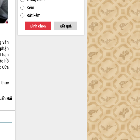
Kém
Rất kém
Bình chọn
Kết quả
g vẫn
 phận
t hạn
ác hồ
t Cửa
 thực
uấn Hải