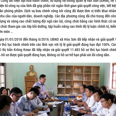
. Công tác hiện đại hóa hành chính, sử dụng hệ thống quản lý văn bản (iDesk), hệ 
iện tử công vụ của tỉnh đã góp phần rút ngắn thời gian giải quyết công việc, tiết ki
văn phòng phẩm. Dịch vụ bưu chính công ích cũng đã được đơn vị triển khai nhằ
nhu cầu của người dân, doanh nghiệp. Các địa phương cũng đã chú trọng đến côn
dựng và nâng cao chất lượng đội ngũ cán bộ, công chức bằng các hình thức cử cá
chức tham gia các lớp bồi dưỡng, tập huấn nâng cao trình độ lý luận chính trị, kiế
ên môn …
gày 01/01/2018 đến tháng 6/2019, UBND xã Hòa Sơn đã tiếp nhận và giải quyết 
 thủ tục hành chính trên các lĩnh vực với tỷ lệ giải quyết đúng hạn đạt 100%. Cù
 thị trấn Krông Kmar đã tiếp nhận và giải quyết 11.483 hồ sơ thủ tục hành chính
hồ sơ được giải quyết đúng hạn, không có hồ sơ trễ hạn phải xin lỗi công dân.