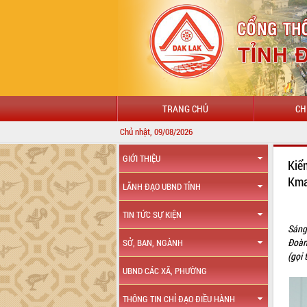
TRANG CHỦ
CH
Chủ nhật, 09/08/2026
GIỚI THIỆU
Kiể
Kma
LÃNH ĐẠO UBND TỈNH
TIN TỨC SỰ KIỆN
Sáng
Đoàn
SỞ, BAN, NGÀNH
(gọi 
UBND CÁC XÃ, PHƯỜNG
THÔNG TIN CHỈ ĐẠO ĐIỀU HÀNH