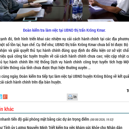
Đoàn kiểm tra làm việc tại UBND thị trấn Krông Kmar.
cạnh đó, tình hình triển khai các nhiệm vụ cải cách hành chính tại các địa phươn
một số tồn tại, hạn chế. Cụ thể như, UBND thị trấn Krông Kmar chưa bố trí được Bộ
 nhận và giải quyết thủ tục hành chính đúng quy định do điều kiện cơ sở vật chấ
 hiệu quả công tác tuyên truyền về cải cách hành chính chưa cao; việc cập nhật c
hủ tục hành chính lên Hệ thống Dịch vụ hành chính công trực tuyến tích hợp Mộ
tử liên thông của tỉnh chưa được thực hiện thường xuyên …
u cùng ngày, Đoàn kiểm tra tiếp tục làm việc tại UBND huyện Krông Bông về kết quả
cải cách hành chính trên địa bàn huyện.
T
In
in khác
 nhanh tiến độ giải phóng mặt bằng các dự án trọng điểm
(08/08/2026, 19:53)
hư Tỉnh ủy Lương Nguyễn Minh Triết kiểm tra việc khám sức khỏe cho Nhân dân