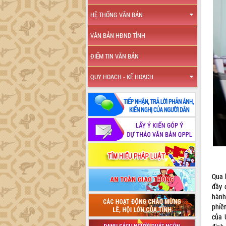
HỆ THỐNG VĂN BẢN
VĂN BẢN HĐND TỈNH
ĐIỂM TIN VĂN BẢN
QUY HOẠCH - KẾ HOẠCH
Qua 
đầy 
hành
phiề
của 