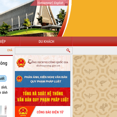
|
Vietnamese
English
IỆP
DU KHÁCH
G ĐẾN VỚI CỔNG THÔNG TIN ĐIỆN TỬ TỈNH ĐẮK LẮK
rông
viết
tỉnh,
 tỉnh