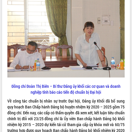
phát triển mới
Thường trực HĐND tỉnh Đắk Lắk gặp
mặt Đoàn chuyên gia y tế TP. Hồ Chí
Minh
THỐNG KÊ TRUY CẬP
Lễ truy điệu và an táng hài cốt liệt sĩ
tại Nghĩa trang Liệt sĩ xã Sơn Hòa
Hôm nay:
2348
Bàn giải pháp tháo gỡ khó khăn trong
Tất cả:
66088016
xuất khẩu sầu riêng và triển khai quy
định EUDR
Thứ trưởng Bộ Nông nghiệp và Môi
trường Nguyễn Hoàng Hiệp khảo sát
vùng trồng và doanh nghiệp đóng gói
sầu riêng tại Đắk Lắk
Đồng chí Đoàn Thị Biên – Bí thư Đảng ủy khối các cơ quan và doanh
Trình diễn nghệ thuật chế biến các
nghiệp tỉnh báo cáo tiến độ chuẩn bị Đại hội
món ăn từ sầu riêng
Về công tác chuẩn bị nhân sự trước Đại hội, Đảng ủy Khối đã bổ sung
Đắk Lắk công bố Quy hoạch và xúc
quy hoạch Ban Chấp hành Đảng bộ huyện nhiệm kỳ 2020 – 2025 gồm 75
tiến đầu tư tỉnh
đồng chí. Đến nay, các cấp có thẩm quyền đã xem xét, kết luận tiêu chuẩn
Ngành cá ngừ Đắk Lắk chủ động thích
chính trị đối với 23/25 đồng chí là Ủy viên Ban chấp hành Đảng bộ khối
ứng để giữ vững thị trường xuất khẩu
nhiệm kỳ 2015 – 2020 dự kiến tái cử tham gia cấp ủy khóa mới và 60/75
Diễn đàn Kinh tế tư nhân Việt Nam đột
trường hợp được quy hoạch Ban chấp hành Đảng bộ khối nhiệm kỳ 2020