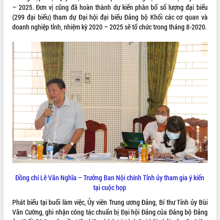
phá cơ chế - Hợp tác công tư
– 2025. Đơn vị cũng đã hoàn thành dự kiến phân bổ số lượng đại biểu
(299 đại biểu) tham dự Đại hội đại biểu Đảng bộ Khối các cơ quan và
Đề án 06 tạo bước ngoặt đột phá trong
doanh nghiệp tỉnh, nhiệm kỳ 2020 – 2025 sẽ tổ chức trong tháng 8-2020.
cải cách hành chính tỉnh Đắk Lắk
Kết nối tour, đẩy mạnh chuyển đổi số
để phát triển du lịch Đắk Lắk
Khởi động Dự án Đầu tư xây dựng hạ
tầng kỹ thuật Cụm công nghiệp Tân
Tiến
Gặp mặt các cơ quan báo chí nhân Kỷ
niệm 101 năm Ngày Báo chí Cách
mạng Việt Nam
Đắk Lắk sơ kết 4 năm triển khai thực
hiện Đề án 06 của Chính phủ
Họp báo thông tin về Hội nghị Công bố
Quy hoạch và Xúc tiến đầu tư tỉnh Đắk
Lắk
Đồng chí Lê Văn Nghĩa – Trưởng Ban Nội chính Tỉnh ủy tham gia ý kiến
Khơi thông điểm nghẽn, đẩy nhanh
tại cuộc họp
giải ngân vốn khắc phục thiên tai
HĐND tỉnh thông qua điều chỉnh Quy
Phát biểu tại buổi làm việc, Ủy viên Trung ương Đảng, Bí thư Tỉnh ủy Bùi
hoạch tỉnh thời kỳ 2021-2030
Văn Cường, ghi nhận công tác chuẩn bị Đại hội Đảng của Đảng bộ Đảng