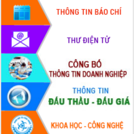
Chuyển đổi số 'mở đường' cho nông
nghiệp Đắk Lắk tăng trưởng bứt phá
Triển khai đồng bộ đo đạc, lập hồ sơ
địa chính, hoàn thiện cơ sở dữ liệu đất
đai
Ứng dụng sinh trắc học - Bước tiến
trong hành trình chuyển đổi số tại Đắk
Lắk
Đắk Lắk nâng cao hiệu quả công tác
Đảng từ Sổ tay đảng viên điện tử
Đắk Lắk đẩy mạnh nuôi biển công
nghệ, hướng tới phát triển thủy sản
bền vững
Tập huấn nâng cao năng lực triển khai
chuyển đổi số cho cán bộ, công chức
cấp xã
Đắk Lắk phát động hưởng ứng Ngày
Quyền của người tiêu dùng Việt Nam
2026
Đẩy mạnh cải cách hành chính, quyết
tâm đạt được mục tiêu tăng trưởng