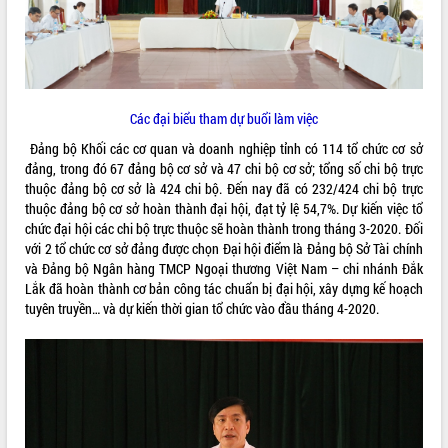
ĐIỂM TIN VĂN BẢN
QUY HOẠCH - KẾ HOẠCH
Các đại biểu tham dự buổi làm việc
Đảng bộ Khối các cơ quan và doanh nghiệp tỉnh có 114 tổ chức cơ sở
đảng, trong đó 67 đảng bộ cơ sở và 47 chi bộ cơ sở; tổng số chi bộ trực
thuộc đảng bộ cơ sở là 424 chi bộ. Đến nay đã có 232/424 chi bộ trực
thuộc đảng bộ cơ sở hoàn thành đại hội, đạt tỷ lệ 54,7%. Dự kiến việc tổ
chức đại hội các chi bộ trực thuộc sẽ hoàn thành trong tháng 3-2020. Đối
với 2 tổ chức cơ sở đảng được chọn Đại hội điểm là Đảng bộ Sở Tài chính
và Đảng bộ Ngân hàng TMCP Ngoại thương Việt Nam – chi nhánh Đắk
Lắk đã hoàn thành cơ bản công tác chuẩn bị đại hội, xây dựng kế hoạch
tuyên truyền… và dự kiến thời gian tổ chức vào đầu tháng 4-2020.