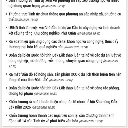
Ban Thường vụ Tỉnh ủy xem xét phương án sắp xếp trường học và nhiều
nội dung quan trọng
Tháo gỡ những vướng mắc, đẩy mạnh
(08/08/2026, 13:30)
công tác cải cách thủ tục hành chính
Thường trực Tỉnh ủy chưa thông qua phương án sáp nhập xã, phường cụ
tại Trung tâm Phục vụ hành chính
thể
(08/08/2026, 11:30)
công tỉnh
UBND tỉnh làm việc với Chủ đầu tư dự án Đầu tư xây dựng và kinh doanh
Đắk Lắk: Tôn vinh 46 giải pháp tại Hội
kết cấu hạ tầng Khu công nghiệp Phú Xuân
(07/08/2026, 19:47)
thi Sáng tạo Kỹ thuật 2024 - 2025
Rà soát hiệu quả ứng dụng các đề tài khoa học và công nghệ, thúc đẩy
Đắk Lắk rà soát, điều chỉnh Đề án 190
thương mại hóa kết quả nghiên cứu
(07/08/2026, 18:34)
về phát triển nuôi trồng thủy sản
Đoàn đại biểu Quốc hội tỉnh Đắk Lắk thảo luận tại tổ về các dự án luật về
Phó Chủ tịch UBND tỉnh Đắk Lắk
nông nghiệp, môi trường, viễn thông, chuyển giao công nghệ
(07/08/2026,
Trương Công Thái kiểm tra thực địa
17:12)
Dự án cao tốc Khánh Hòa - Buôn Ma
Thuột
Ra mắt “Bản đồ số nông sản, sản phẩm OCOP, du lịch thôn buôn trên nền
tảng số của tỉnh Đắk Lắk”
Định vị cà phê Việt Nam như một “di
(07/08/2026, 16:46)
sản sống” trong dòng chảy toàn cầu
Đoàn đại biểu Quốc hội tỉnh Đắk Lắk thảo luận tại tổ về công tác phòng,
Xây dựng nông thôn mới: Nâng cao đời
chống tội phạm
(06/08/2026, 18:32)
sống người dân từ những mô hình thiết
Khẩn trương rà soát, hoàn thiện công tác tổ chức Lễ hội Sầu riêng Đắk
thực
Lắk năm 2026
(06/08/2026, 18:27)
Quyết liệt tháo gỡ vướng mắc, đẩy
Khẩn trương hoàn thành các mục tiêu còn lại của Chương trình hành
nhanh tiến độ các dự án trọng điểm
động số 14 của Tỉnh ủy về phát triển văn hóa
(06/08/2026, 17:30)
trong Khu kinh tế Nam Phú Yên