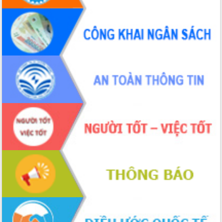
hai con số trong năm 2026
Tổ chức trang trọng Lễ hội Đền thờ
Lương Văn Chánh năm 2026
Phó Bí thư Tỉnh ủy Đắk Lắk Đỗ Hữu
Huy giữ chức Bí thư Đảng ủy Ủy Ban
Nhân dân tỉnh
Bệnh án điện tử thúc đẩy chuyển đổi
số y tế tại Đắk Lắk
Chuyển đổi số thư viện: Mở rộng
không gian tri thức trong thời đại số
Đánh giá, rút kinh nghiệm công tác tổ
chức diễn tập trước ngày bầu cử
Chương trình “Gặp gỡ hữu nghị –
Friendship Meeting New Year 2026”
Bầu cử Quốc hội và HĐND: Cử tri Đắk
Lắk gửi gắm niềm tin, kỳ vọng vào lá
phiếu
Đắk Lắk sẵn sàng các điều kiện cho
Ngày hội bầu cử đại biểu Quốc hội
khóa XVI và HĐND các cấp nhiệm kỳ