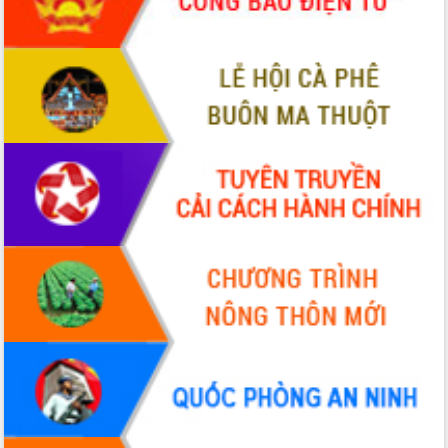
Tập huấn ứng dụng trí tuệ nhân tạo (AI)
trong thương mại điện tử năm 2026
Đoàn đại biểu Quốc hội tỉnh Đắk Lắk
trao đổi thông tin trước Kỳ họp thứ
nhất, Quốc hội khóa XVI
Quyết liệt cải cách hành chính, khơi
thông nguồn lực phát triển
Nâng cao hiệu lực, hiệu quả HĐND
tỉnh thông qua hiện đại hóa hành chính
Xã Ea Phê gắn cải cách hành chính với
chuyển đổi số
Phó Chủ tịch Thường trực UBND tỉnh
Hồ Thị Nguyên Thảo làm việc tại Trung
tâm Phục vụ hành chính công xã Ea
Phê
Xây dựng nền hành chính số đồng
hành cùng nông dân dân, doanh nghiệp
Giai đoạn 2026-2030, Đắk Lắk phấn
đấu có 77% xã đạt chuẩn nông thôn
mới