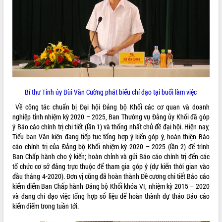
VIDEO
Loading the player...
Khám bệnh, cấp phát thuốc miễn phí
và tặng quà người dân xã Cư Pui
Hội nghị UBND tỉnh Đắk Lắk thường kỳ
tháng 7/2026
Bí thư Tỉnh ủy Bùi Văn Cường phát biểu chỉ đạo tại buổi làm việc
Lễ truy tặng danh hiệu “Bà Mẹ Việt
Nam Anh hùng” và trao Huân chương
Về công tác chuẩn bị Đại hội Đảng bộ Khối các cơ quan và doanh
Lao động
nghiệp tỉnh nhiệm kỳ 2020 – 2025, Ban Thường vụ Đảng ủy Khối đã góp
ALBUM ẢNH
UBND tỉnh Đắk Lắk triển khai nhiệm
ý Báo cáo chính trị chi tiết (lần 1) và thống nhất chủ đề đại hội. Hiện nay,
vụ 6 tháng cuối năm 2026
Tiểu ban Văn kiện đang tiếp tục tổng hợp ý kiến góp ý, hoàn thiện Báo
cáo chính trị của Đảng bộ Khối nhiệm kỳ 2020 – 2025 (lần 2) để trình
Kỳ họp thứ Hai, Hội đồng nhân dân
Ban Chấp hành cho ý kiến; hoàn chỉnh và gửi Báo cáo chính trị đến các
tỉnh khóa XI quyết nghị nhiều nội dung
tổ chức cơ sở đảng trực thuộc để tham gia góp ý (dự kiến thời gian vào
quan trọng
đầu tháng 4-2020). Đơn vị cũng đã hoàn thành Đề cương chi tiết Báo cáo
Bí thư Tỉnh ủy Lương Nguyễn Minh
kiểm điểm Ban Chấp hành Đảng bộ Khối khóa VI, nhiệm kỳ 2015 – 2020
Triết thăm, tặng quà người có công với
và đang chỉ đạo việc tổng hợp số liệu để hoàn thành dự thảo Báo cáo
cách mạng
kiểm điểm trong tuần tới.
Rà soát, hoàn thiện hệ thống thiết chế
văn hóa, thể thao đáp ứng yêu cầu
LIÊN KẾT WEB