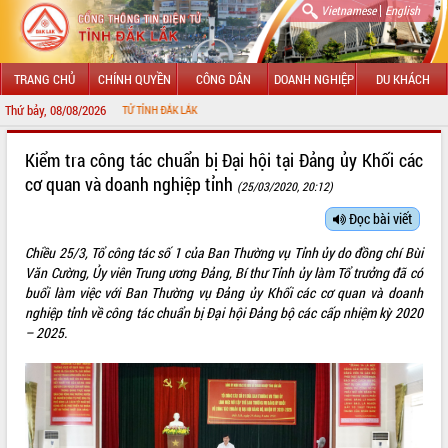
|
Vietnamese
English
TRANG CHỦ
CHÍNH QUYỀN
CÔNG DÂN
DOANH NGHIỆP
DU KHÁCH
Thứ bảy, 08/08/2026
NG TIN ĐIỆN TỬ TỈNH ĐẮK LẮK
GIỚI THIỆU
Kiểm tra công tác chuẩn bị Đại hội tại Đảng ủy Khối các
cơ quan và doanh nghiệp tỉnh
(25/03/2020, 20:12)
LÃNH ĐẠO UBND TỈNH
Đọc bài viết
TIN TỨC SỰ KIỆN
Chiều 25/3, Tổ công tác số 1 của Ban Thường vụ Tỉnh ủy do đồng chí Bùi
SỞ, BAN, NGÀNH
Văn Cường, Ủy viên Trung ương Đảng, Bí thư Tỉnh ủy làm Tổ trưởng đã có
buổi làm việc với Ban Thường vụ Đảng ủy Khối các cơ quan và doanh
UBND CÁC XÃ, PHƯỜNG
nghiệp tỉnh về công tác chuẩn bị Đại hội Đảng bộ các cấp nhiệm kỳ 2020
– 2025.
THÔNG TIN CHỈ ĐẠO ĐIỀU HÀNH
HỆ THỐNG VĂN BẢN
VĂN BẢN HĐND TỈNH