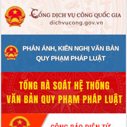
Hòn Yến phát triển du lịch gắn với bảo
tồn biển
Lấy ý kiến điều chỉnh Quy hoạch tỉnh
Đắk Lắk thời kỳ 2021-2030, tầm nhìn
đến năm 2050
Phát động chiến dịch 30 ngày đêm
giải phóng mặt bằng Tuyến đường bộ
ven biển
Đắk Lắk nỗ lực thúc đẩy tăng trưởng
kinh tế từ 10% trở lên trong Quý
II/2026
Đắk Lắk ký kết thỏa thuận hợp tác về
chuyển đổi số giai đoạn 2026 – 2030
với Tập đoàn Bưu chính Viễn thông
Việt Nam
Thứ trưởng Bộ Y tế làm việc với tỉnh
Đắk Lắk về phát triển nhân lực y tế
cho trạm y tế cấp xã
Du lịch Đắk Lắk nâng tầm trải nghiệm
du khách thông qua Hệ thống cơ sở dữ
liệu và Bản đồ số