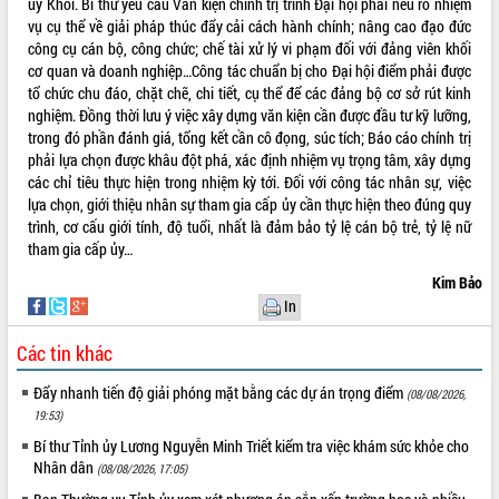
ủy Khối. Bí thư yêu cầu Văn kiện chính trị trình Đại hội phải nêu rõ nhiệm
Hội thảo góp ý hồ sơ điều chỉnh quy
vụ cụ thể về giải pháp thúc đẩy cải cách hành chính; nâng cao đạo đức
hoạch tỉnh Đắk Lắk thời kỳ 2021-2030,
công cụ cán bộ, công chức; chế tài xử lý vi phạm đối với đảng viên khối
tầm nhìn đến năm 2050
cơ quan và doanh nghiệp…Công tác chuẩn bị cho Đại hội điểm phải được
Nâng cao hiệu quả hoạt động của các
tổ chức chu đáo, chặt chẽ, chi tiết, cụ thể để các đảng bộ cơ sở rút kinh
doanh nghiệp nhà nước
nghiệm. Đồng thời lưu ý việc xây dựng văn kiện cần được đầu tư kỹ lưỡng,
Hội nghị triển khai kết nối mạng
trong đó phần đánh giá, tổng kết cần cô đọng, súc tích; Báo cáo chính trị
truyền số liệu chuyên dùng phục vụ cơ
phải lựa chọn được khâu đột phá, xác định nhiệm vụ trọng tâm, xây dựng
quan Đảng, Nhà nước
các chỉ tiêu thực hiện trong nhiệm kỳ tới. Đối với công tác nhân sự, việc
Lễ phát động chuỗi hoạt động chung
lựa chọn, giới thiệu nhân sự tham gia cấp ủy cần thực hiện theo đúng quy
tay làm sạch môi trường
trình, cơ cấu giới tính, độ tuổi, nhất là đảm bảo tỷ lệ cán bộ trẻ, tỷ lệ nữ
tham gia cấp ủy…
Xã Ea Kar bước chuyển mình trong
công tác cải cách hành chính mô hình
Kim Bảo
mới
In
UBND tỉnh họp báo định kỳ tháng 4
năm 2026
Các tin khác
Hội thảo khoa học “Giải pháp thúc đẩy
Đẩy nhanh tiến độ giải phóng mặt bằng các dự án trọng điểm
(08/08/2026,
phát triển nền kinh tế xanh tại tỉnh
19:53)
Đắk Lắk”
Bí thư Tỉnh ủy Lương Nguyễn Minh Triết kiểm tra việc khám sức khỏe cho
Tăng cường giám sát, đôn đốc thực
Nhân dân
(08/08/2026, 17:05)
hiện nhiệm vụ quản lý tài sản công
hàng tuần