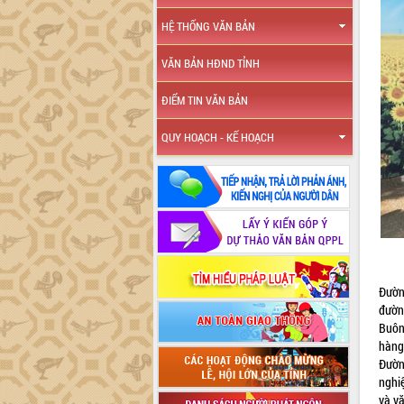
HỆ THỐNG VĂN BẢN
VĂN BẢN HĐND TỈNH
ĐIỂM TIN VĂN BẢN
QUY HOẠCH - KẾ HOẠCH
Đườn
đườn
Buôn
hàng
Đườn
nghi
và v