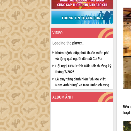
VIDEO
Loading the player...
Khám bệnh, cấp phát thuốc miễn phí
và tặng quà người dân xã Cư Pui
Hội nghị UBND tỉnh Đắk Lắk thường kỳ
tháng 7/2026
Lễ truy tặng danh hiệu “Bà Mẹ Việt
Nam Anh hùng” và trao Huân chương
Lao động
ALBUM ẢNH
UBND tỉnh Đắk Lắk triển khai nhiệm
vụ 6 tháng cuối năm 2026
Bên 
Kỳ họp thứ Hai, Hội đồng nhân dân
hoạt
tỉnh khóa XI quyết nghị nhiều nội dung
quan trọng
Bí thư Tỉnh ủy Lương Nguyễn Minh