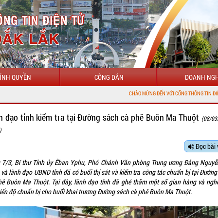
ÍNH QUYỀN
CÔNG DÂN
DOANH NGH
CHÀO MỪNG ĐẾN VỚI CỔNG THÔNG TIN ĐIỆN TỬ TỈNH ĐẮK 
h đạo tỉnh kiểm tra tại Đường sách cà phê Buôn Ma Thuột
(08/03
)
Đọc bài 
 7/3, Bí thư Tỉnh ủy Êban Yphu, Phó Chánh Văn phòng Trung ương Đảng Nguyễ
 và lãnh đạo UBND tỉnh đã có buổi thị sát và kiểm tra công tác chuẩn bị tại Đường
hê Buôn Ma Thuột. Tại đây, lãnh đạo tỉnh đã ghé thăm một số gian hàng và ngh
tiến độ chuẩn bị cho buổi khai trương Đường sách cà phê Buôn Ma Thuột.