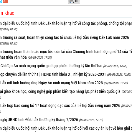
In
in khác
 đại biểu Quốc hội tỉnh Đắk Lắk thảo luận tại tổ về công tác phòng, chống tội ph
8/2026, 18:32)
 trương rà soát, hoàn thiện công tác tổ chức Lễ hội Sầu riêng Đắk Lắk năm 2026
8/2026, 18:27)
 trương hoàn thành các mục tiêu còn lại của Chương trình hành động số 14 của T
hát triển văn hóa
(06/08/2026, 17:30)
 Chỉ đạo An ninh mạng quốc gia họp phiên thường kỳ lần thứ hai
(06/08/2026, 14:06)
họp chuyên đề lần thứ hai, HĐND tỉnh khóa XI, nhiệm kỳ 2026-2031
(06/08/2026, 12:02)
 Lắk mít tinh hưởng ứng Ngày An ninh mạng Việt Nam năm 2026
(06/08/2026, 10:47)
i giao khoa học, công nghệ góp phần kiến tạo năng lực phát triển quốc gia
(05/08/2
)
 Lắk họp báo công bố 17 hoạt động đặc sắc của Lễ hội Sầu riêng năm 2026
(05/08/2
)
 nghị UBND tỉnh Đắk Lắk thường kỳ tháng 7/2026
(05/08/2026, 17:18)
 đại biểu Quốc hội tỉnh Đắk Lắk thảo luận tại tổ đối với các dự án luật về hòa giải 