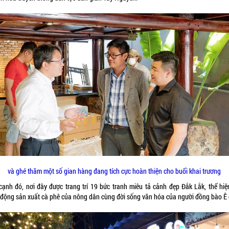
và ghé thăm một số gian hàng đang tích cực hoàn thiện cho buổi khai trương
cạnh đó, nơi đây được trang trí 19 bức tranh miêu tả cảnh đẹp Đắk Lắk, thể hiệ
 động sản xuất cà phê của nông dân cùng đời sống văn hóa của người đồng bào Ê 