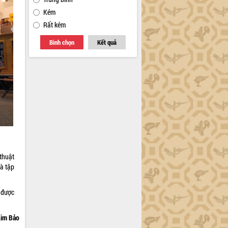
Kém
Rất kém
Bình chọn
Kết quả
thuật
và tập
 được
im Bảo