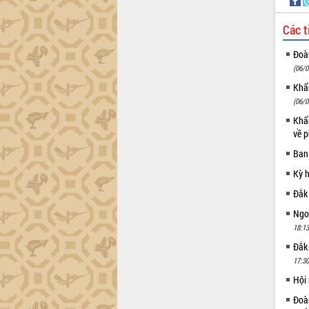
tiến đầu tư tỉnh
Ngành cá ngừ Đắk Lắk chủ động thích
Các t
ứng để giữ vững thị trường xuất khẩu
Diễn đàn Kinh tế tư nhân Việt Nam đột
Đoàn
phá cơ chế - Hợp tác công tư
(06/0
Đề án 06 tạo bước ngoặt đột phá trong
Khẩn
cải cách hành chính tỉnh Đắk Lắk
(06/0
Kết nối tour, đẩy mạnh chuyển đổi số
Khẩn
để phát triển du lịch Đắk Lắk
về p
Khởi động Dự án Đầu tư xây dựng hạ
Ban
tầng kỹ thuật Cụm công nghiệp Tân
Tiến
Kỳ 
Gặp mặt các cơ quan báo chí nhân Kỷ
Đắk
niệm 101 năm Ngày Báo chí Cách
Ngoạ
mạng Việt Nam
18:13
Đắk Lắk sơ kết 4 năm triển khai thực
Đắk
hiện Đề án 06 của Chính phủ
17:30
Họp báo thông tin về Hội nghị Công bố
Quy hoạch và Xúc tiến đầu tư tỉnh Đắk
Hội
Lắk
Đoàn