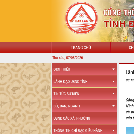
TRANG CHỦ
CH
Thứ sáu, 07/08/2026
GIỚI THIỆU
Lãn
08:12
LÃNH ĐẠO UBND TỈNH
TIN TỨC SỰ KIỆN
Sáng
Ninh
SỞ, BAN, NGÀNH
cà p
cáo 
UBND CÁC XÃ, PHƯỜNG
THÔNG TIN CHỈ ĐẠO ĐIỀU HÀNH