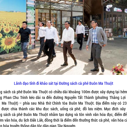
Lãnh đạo tỉnh đi khảo sát tại Đường sách cà phê Buôn Ma Thuột
g sách cà phê Buôn Ma Thuột có chiều dài khoảng 100m được xây dựng tại hẻm
g Phan Chu Trinh kéo dài ra đến đường Nguyễn Tất Thành (phường Thắng Lợi 
 Ma Thuột) – phía sau Nhà thờ Chính tòa Buôn Ma Thuột. Địa điểm này có 23
 được chia thành các khu đọc sách, uống cà phê, đồ lưu niệm. Mục đích xây
g sách cà phê Buôn Ma Thuột nhằm tạo dựng và tôn vinh văn hóa đọc, điểm đến
ệm văn hóa, du lịch Đắk Lắk, đồng thời là điểm đến thưởng thức cà phê, văn hóa c
ăn hóa truyền thống dân tộc dân gian Tây Nguyên.