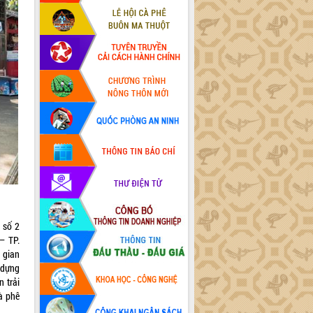
 số 2
– TP.
 gian
 dựng
 trải
à phê