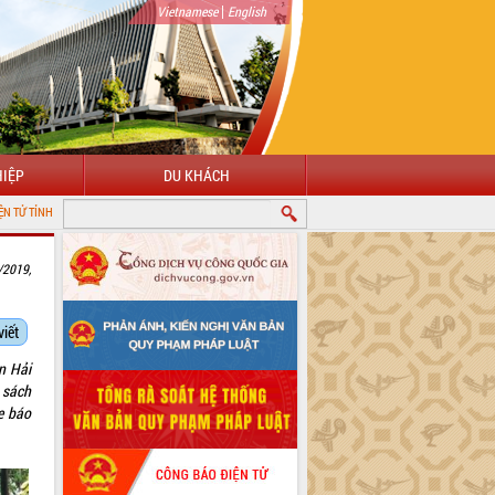
|
Vietnamese
English
IỆP
DU KHÁCH
LẮK
/2019,
viết
n Hải
 sách
e báo