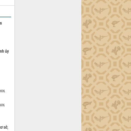
ạm
ỉnh ủy
026,
026,
cơ sở,