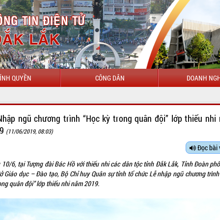
ÍNH QUYỀN
CÔNG DÂN
DOANH NGH
CHÀO MỪNG ĐẾN VỚI CỔ
Nhập ngũ chương trình “Học kỳ trong quân đội” lớp thiếu nhi
19
(11/06/2019, 08:03)
Đọc bài 
 10/6, tại Tượng đài Bác Hồ với thiếu nhi các dân tộc tỉnh Đắk Lắk, Tỉnh Đoàn phố
Sở Giáo dục – Đào tạo, Bộ Chỉ huy Quân sự tỉnh tổ chức Lễ nhập ngũ chương trình
ong quân đội” lớp thiếu nhi năm 2019.