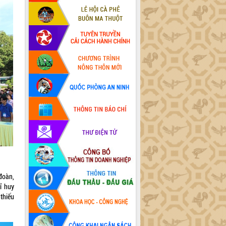
đoàn,
ỉ huy
 thiếu