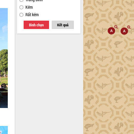
Kém
Rất kém
Bình chọn
Kết quả