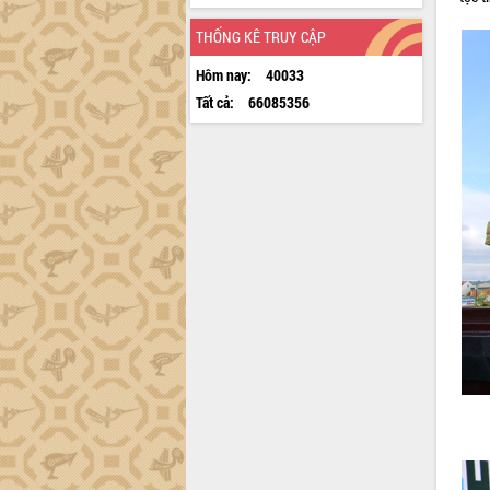
THỐNG KÊ TRUY CẬP
Hôm nay:
40033
Tất cả:
66085356