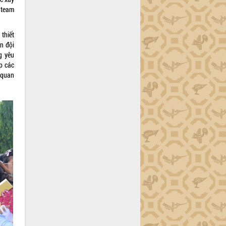
 team
 thiết
n đội
g yêu
úp các
 quan