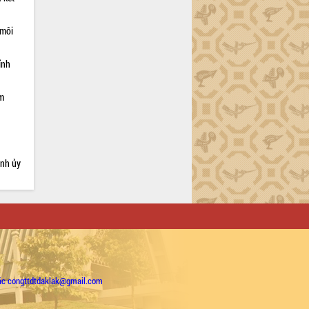
 môi
ỉnh
ạm
ỉnh ủy
ặc congttdtdaklak@gmail.com