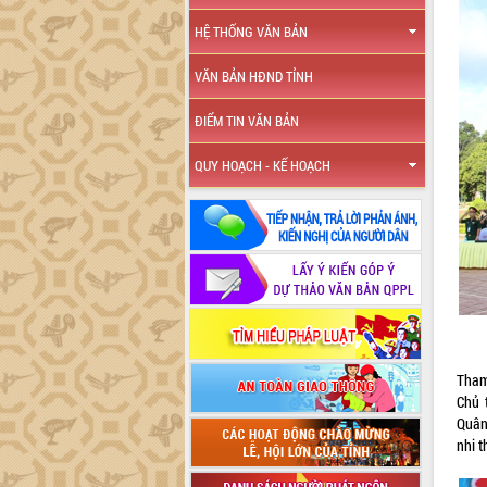
HỆ THỐNG VĂN BẢN
VĂN BẢN HĐND TỈNH
ĐIỂM TIN VĂN BẢN
QUY HOẠCH - KẾ HOẠCH
Tham
Chủ t
Quân 
nhi t