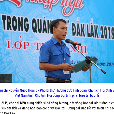
ng chí Nguyễn Ngọc Hoàng - Phó Bí thư Thường trực Tỉnh đoàn, Chủ tịch Hội Sinh 
Việt Nam tỉnh, Chủ tịch Hội đồng Đội tỉnh phát biểu tại buổi lễ
buổi lễ, các đại biểu cùng chiến sĩ đã dâng hương, đặt vòng hoa tại Bia tưởng niệ
n sĩ Nam tiến và dâng hoa báo công với Bác tại Tượng đài Bác Hồ với thiếu nhi cá
ỉnh Đắk Lắk.