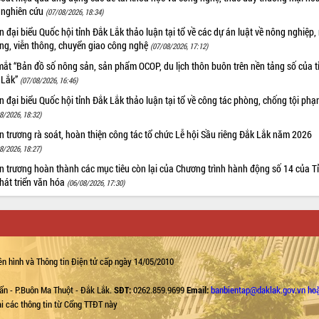
 nghiên cứu
(07/08/2026, 18:34)
 đại biểu Quốc hội tỉnh Đắk Lắk thảo luận tại tổ về các dự án luật về nông nghiệp,
ờng, viễn thông, chuyển giao công nghệ
(07/08/2026, 17:12)
ắt “Bản đồ số nông sản, sản phẩm OCOP, du lịch thôn buôn trên nền tảng số của t
 Lắk”
(07/08/2026, 16:46)
 đại biểu Quốc hội tỉnh Đắk Lắk thảo luận tại tổ về công tác phòng, chống tội ph
8/2026, 18:32)
 trương rà soát, hoàn thiện công tác tổ chức Lễ hội Sầu riêng Đắk Lắk năm 2026
8/2026, 18:27)
 trương hoàn thành các mục tiêu còn lại của Chương trình hành động số 14 của T
hát triển văn hóa
(06/08/2026, 17:30)
n hình và Thông tin Điện tử cấp ngày 14/05/2010
ẩn - P.Buôn Ma Thuột - Đắk Lắk.
SĐT:
0262.859.9699
Email:
banbientap@daklak.gov.vn ho
lại các thông tin từ Cổng TTĐT này