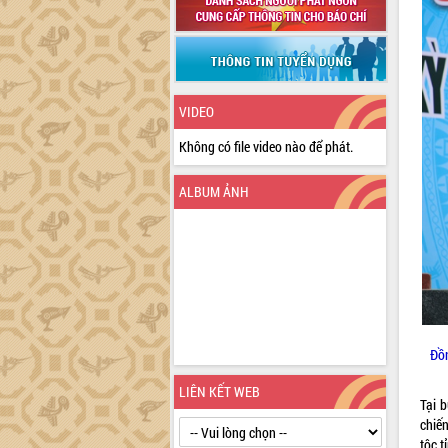
VIDEO
Không có file video nào để phát.
ALBUM ẢNH
Đồ
LIÊN KẾT WEB
Tại 
chiế
tộc t