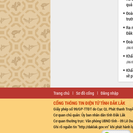
quả
Đoàn
trư
Ra m
Đắk
Đoàn
(06/0
Khẩn
(06/0
Khẩn
về p
Trang chủ
Sơ đồ cổng
Đăng nhập
CỔNG THÔNG TIN ĐIỆN TỬ TỈNH ĐẮK LẮK
Giấy phép số 99/GP-TTĐT do Cục QL Phát thanh Truyề
Cơ quan chủ quản: Ủy ban nhân dân tỉnh Đắk Lắk
Cơ quan thường trực: Văn phòng UBND tỉnh - 09 Lê Du
Ghi rõ nguồn tin "http://daklak.gov.vn" khi phát hành 