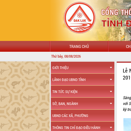
TRANG CHỦ
CH
Thứ bảy, 08/08/2026
GIỚI THIỆU
Lễ 
20
LÃNH ĐẠO UBND TỈNH
TIN TỨC SỰ KIỆN
Sáng
với 
SỞ, BAN, NGÀNH
kỳ tr
UBND CÁC XÃ, PHƯỜNG
THÔNG TIN CHỈ ĐẠO ĐIỀU HÀNH