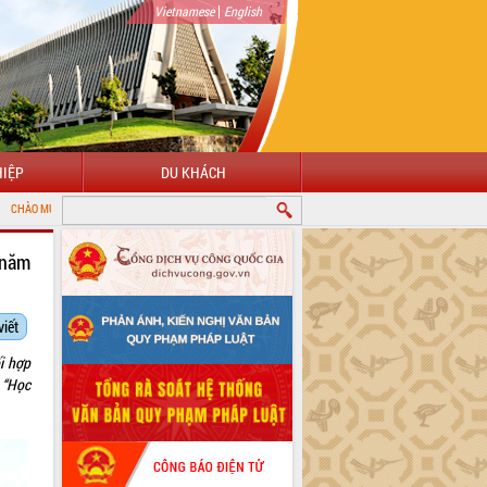
|
Vietnamese
English
IỆP
DU KHÁCH
NG THÔNG TIN ĐIỆN TỬ TỈNH ĐẮK LẮK
 năm
viết
i hợp
 “Học