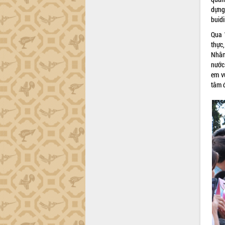
dựng
buidi
Qua 1
thực
Nhân
nước.
em v
tâm 