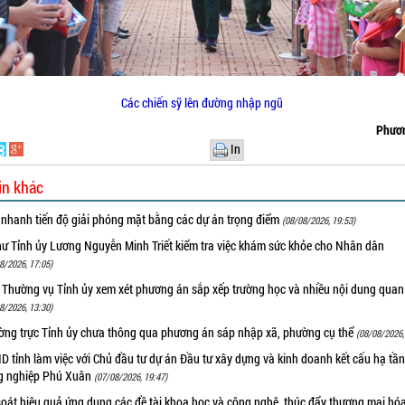
Các chiến sỹ lên đường nhập ngũ
Phươ
In
in khác
 nhanh tiến độ giải phóng mặt bằng các dự án trọng điểm
(08/08/2026, 19:53)
hư Tỉnh ủy Lương Nguyễn Minh Triết kiểm tra việc khám sức khỏe cho Nhân dân
8/2026, 17:05)
 Thường vụ Tỉnh ủy xem xét phương án sắp xếp trường học và nhiều nội dung quan
8/2026, 13:30)
ờng trực Tỉnh ủy chưa thông qua phương án sáp nhập xã, phường cụ thể
(08/08/2026,
 tỉnh làm việc với Chủ đầu tư dự án Đầu tư xây dựng và kinh doanh kết cấu hạ tầ
g nghiệp Phú Xuân
(07/08/2026, 19:47)
oát hiệu quả ứng dụng các đề tài khoa học và công nghệ, thúc đẩy thương mại hóa