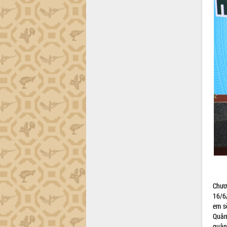
Chươ
16/6
em s
Quân
quân