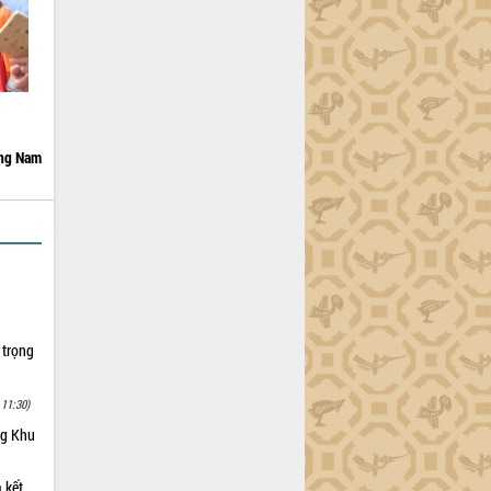
ng Nam
 trọng
 11:30)
ng Khu
 kết