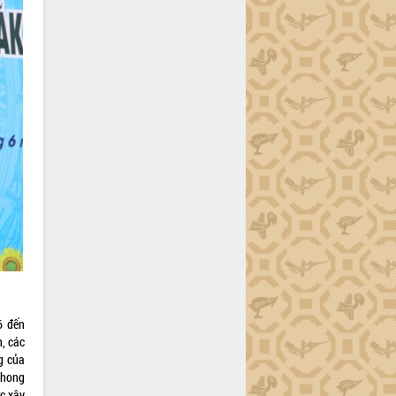
6 đến
, các
g của
phong
c xây