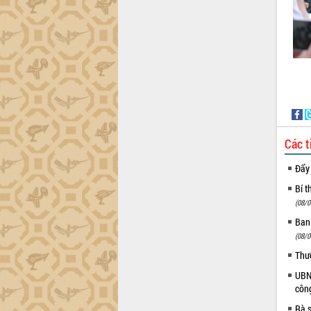
Các t
Đẩy
Bí t
(08/0
Ban
(08/0
Thư
UBND
côn
Rà s