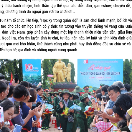
 ý thức trách nhiệm, tinh thần tập thể qua các diễn đàn, gameshow, chuyên đề,
ng, chương trình dã ngoại gắn với trò chơi lớn…
0 năm tổ chức liên tiếp, “Học kỳ trong quân đội” là sân chơi lành mạnh, bổ ích và
, tạo cho các em học sinh có ý thức tin tưởng vào truyền thống vẻ vang của Quâ
 dân Việt Nam, góp phần xây dựng một lớp thanh thiếu niên tiên tiến, giàu lòn
 Ngoài ra, còn rèn luyện tính tự chủ, tự lập, nền nếp, kỷ luật và tính kiên định gi
ượt qua mọi khó khăn, thử thách cũng như phát huy tính đồng đội, sự chia sẻ và
đến bạn bè, gia đình và những người xung quanh.