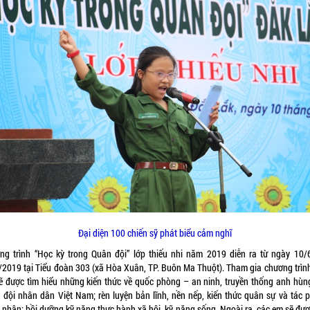
Đại diện 100 chiến sỹ phát biểu cảm nghĩ
ng trình “Học kỳ trong Quân đội” lớp thiếu nhi năm 2019 diễn ra từ ngày 10/
/2019 tại Tiểu đoàn 303 (xã Hòa Xuân, TP. Buôn Ma Thuột). Tham gia chương trình
ẽ được tìm hiểu những kiến thức về quốc phòng – an ninh, truyền thống anh hùn
 đội nhân dân Việt Nam; rèn luyện bản lĩnh, nền nếp, kiến thức quân sự và tác 
 nhân; bồi dưỡng kỹ năng thực hành xã hội, kỹ năng sống. Ngoài ra, các em sẽ đượ