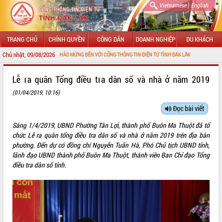
|
Vietnamese
English
TRANG CHỦ
CHÍNH QUYỀN
CÔNG DÂN
DOANH NGHIỆP
DU KHÁCH
Chủ nhật, 09/08/2026
CHÀO MỪNG ĐẾN VỚI CỔNG THÔNG TIN ĐIỆN TỬ TỈNH ĐẮK LẮK
GIỚI THIỆU
Lễ ra quân Tổng điều tra dân số và nhà ở năm 2019
(01/04/2019, 10:16)
LÃNH ĐẠO UBND TỈNH
Đọc bài viết
TIN TỨC SỰ KIỆN
Sáng 1/4/2019, UBND Phường Tân Lợi, thành phố Buôn Ma Thuột đã tổ
SỞ, BAN, NGÀNH
chức Lễ ra quân tổng điều tra dân số và nhà ở năm 2019 trên địa bàn
phường. Đến dự có đồng chí Nguyễn Tuấn Hà, Phó Chủ tịch UBND tỉnh,
UBND CÁC XÃ, PHƯỜNG
lãnh đạo UBND thành phố Buôn Ma Thuột, thành viên Ban Chỉ đạo Tổng
điều tra dân số tỉnh.
THÔNG TIN CHỈ ĐẠO ĐIỀU HÀNH
HỆ THỐNG VĂN BẢN
VĂN BẢN HĐND TỈNH