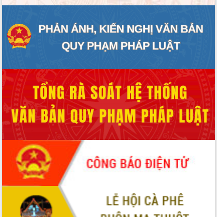
UBND tỉnh họp báo định kỳ tháng 4
năm 2026
Hội thảo khoa học “Giải pháp thúc đẩy
phát triển nền kinh tế xanh tại tỉnh
Đắk Lắk”
Tăng cường giám sát, đôn đốc thực
hiện nhiệm vụ quản lý tài sản công
hàng tuần
Tháo gỡ những vướng mắc, đẩy mạnh
công tác cải cách thủ tục hành chính
tại Trung tâm Phục vụ hành chính
công tỉnh
Đắk Lắk: Tôn vinh 46 giải pháp tại Hội
thi Sáng tạo Kỹ thuật 2024 - 2025
Đắk Lắk rà soát, điều chỉnh Đề án 190
về phát triển nuôi trồng thủy sản
Phó Chủ tịch UBND tỉnh Đắk Lắk
Trương Công Thái kiểm tra thực địa
Dự án cao tốc Khánh Hòa - Buôn Ma
Thuột