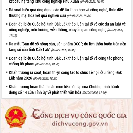
hiện Đề án 06 của Chính phủ
kết cấu hạ tầng Khu công nghiệp Phú Xuân
(07/08/2026, 19:47)
Họp báo thông tin về Hội nghị Công bố
Rà soát hiệu quả ứng dụng các đề tài khoa học và công nghệ, thúc đẩy
Quy hoạch và Xúc tiến đầu tư tỉnh Đắk
thương mại hóa kết quả nghiên cứu
(07/08/2026, 18:34)
Lắk
Đoàn đại biểu Quốc hội tỉnh Đắk Lắk thảo luận tại tổ về các dự án luật về
Khơi thông điểm nghẽn, đẩy nhanh
nông nghiệp, môi trường, viễn thông, chuyển giao công nghệ
(07/08/2026,
giải ngân vốn khắc phục thiên tai
17:12)
HĐND tỉnh thông qua điều chỉnh Quy
Ra mắt “Bản đồ số nông sản, sản phẩm OCOP, du lịch thôn buôn trên nền
hoạch tỉnh thời kỳ 2021-2030
tảng số của tỉnh Đắk Lắk”
(07/08/2026, 16:46)
Hội thảo góp ý hồ sơ điều chỉnh quy
Đoàn đại biểu Quốc hội tỉnh Đắk Lắk thảo luận tại tổ về công tác phòng,
hoạch tỉnh Đắk Lắk thời kỳ 2021-2030,
chống tội phạm
(06/08/2026, 18:32)
tầm nhìn đến năm 2050
Khẩn trương rà soát, hoàn thiện công tác tổ chức Lễ hội Sầu riêng Đắk
Nâng cao hiệu quả hoạt động của các
Lắk năm 2026
(06/08/2026, 18:27)
doanh nghiệp nhà nước
Khẩn trương hoàn thành các mục tiêu còn lại của Chương trình hành
Hội nghị triển khai kết nối mạng
động số 14 của Tỉnh ủy về phát triển văn hóa
truyền số liệu chuyên dùng phục vụ cơ
(06/08/2026, 17:30)
quan Đảng, Nhà nước
Lễ phát động chuỗi hoạt động chung
tay làm sạch môi trường
Xã Ea Kar bước chuyển mình trong
công tác cải cách hành chính mô hình
mới