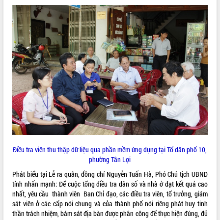
VIDEO
Trailer Lễ hội Sầu riêng Đắk Lắk năm
2026
Khám bệnh, cấp phát thuốc miễn phí
và tặng quà người dân xã Cư Pui
Điều tra viên thu thập dữ liệu qua phần mềm ứng dụng tại Tổ dân phố 10,
Hội nghị UBND tỉnh Đắk Lắk thường kỳ
phường Tân Lợi
tháng 7/2026
Phát biểu tại Lễ ra quân, đồng chí Nguyễn Tuấn Hà, Phó Chủ tịch UBND
Lễ truy tặng danh hiệu “Bà Mẹ Việt
tỉnh nhấn mạnh: Để cuộc tổng điều tra dân số và nhà ở đạt kết quả cao
ALBUM ẢNH
Nam Anh hùng” và trao Huân chương
nhất, yêu cầu thành viên Ban Chỉ đạo, các điều tra viên, tổ trưởng, giám
Lao động
sát viên ở các cấp nói chung và của thành phố nói riêng phát huy tinh
UBND tỉnh Đắk Lắk triển khai nhiệm
thần trách nhiệm, bám sát địa bàn được phân công để thực hiện đúng, đủ
vụ 6 tháng cuối năm 2026