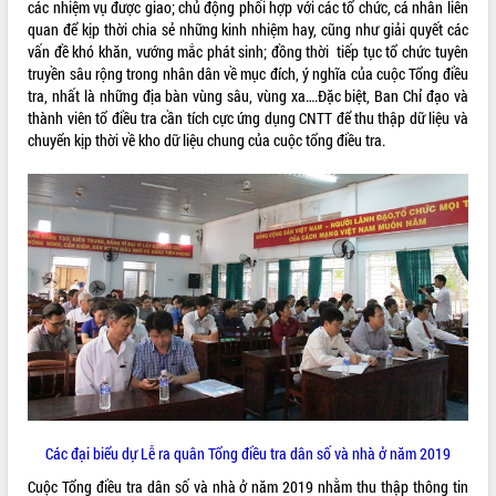
các nhiệm vụ được giao; chủ động phối hợp với các tổ chức, cá nhân liên
Kỳ họp thứ Hai, Hội đồng nhân dân
quan để kịp thời chia sẻ những kinh nhiệm hay, cũng như giải quyết các
tỉnh khóa XI quyết nghị nhiều nội dung
vấn đề khó khăn, vướng mắc phát sinh; đồng thời tiếp tục tổ chức tuyên
quan trọng
truyền sâu rộng trong nhân dân về mục đích, ý nghĩa của cuộc Tổng điều
tra, nhất là những địa bàn vùng sâu, vùng xa….Đặc biệt, Ban Chỉ đạo và
Bí thư Tỉnh ủy Lương Nguyễn Minh
thành viên tổ điều tra cần tích cực ứng dụng CNTT để thu thập dữ liệu và
Triết thăm, tặng quà người có công với
chuyển kịp thời về kho dữ liệu chung của cuộc tổng điều tra.
cách mạng
LIÊN KẾT WEB
Rà soát, hoàn thiện hệ thống thiết chế
văn hóa, thể thao đáp ứng yêu cầu
phát triển mới
Thường trực HĐND tỉnh Đắk Lắk gặp
THỐNG KÊ TRUY CẬP
mặt Đoàn chuyên gia y tế TP. Hồ Chí
Minh
Hôm nay:
26907
Lễ truy điệu và an táng hài cốt liệt sĩ
Tất cả:
66112575
tại Nghĩa trang Liệt sĩ xã Sơn Hòa
Bàn giải pháp tháo gỡ khó khăn trong
xuất khẩu sầu riêng và triển khai quy
định EUDR
Thứ trưởng Bộ Nông nghiệp và Môi
Các đại biểu dự Lễ ra quân Tổng điều tra dân số và nhà ở năm 2019
trường Nguyễn Hoàng Hiệp khảo sát
vùng trồng và doanh nghiệp đóng gói
Cuộc Tổng điều tra dân số và nhà ở năm 2019 nhằm thu thập thông tin