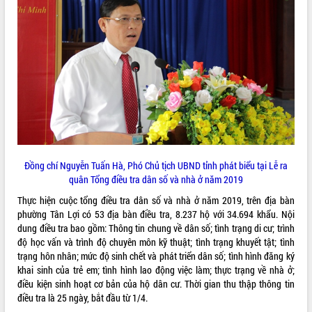
ĐIỂM TIN VĂN BẢN
QUY HOẠCH - KẾ HOẠCH
Đồng chí Nguyễn Tuấn Hà, Phó Chủ tịch UBND tỉnh phát biểu tại Lễ ra
quân Tổng điều tra dân số và nhà ở năm 2019
Thực hiện cuộc tổng điều tra dân số và nhà ở năm 2019, trên địa bàn
phường Tân Lợi có 53 địa bàn điều tra, 8.237 hộ với 34.694 khẩu. Nội
dung điều tra bao gồm: Thông tin chung về dân số; tình trạng di cư; trình
độ học vấn và trình độ chuyên môn kỹ thuật; tình trạng khuyết tật; tình
trạng hôn nhân; mức độ sinh chết và phát triển dân số; tình hình đăng ký
khai sinh của trẻ em; tình hình lao động việc làm; thực trạng về nhà ở;
điều kiện sinh hoạt cơ bản của hộ dân cư. Thời gian thu thập thông tin
điều tra là 25 ngày, bắt đầu từ 1/4.