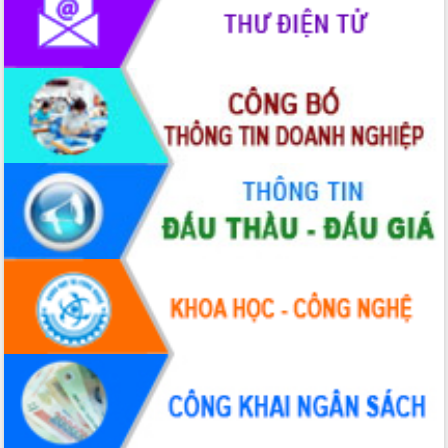
với Tập đoàn Bưu chính Viễn thông
Việt Nam
Thứ trưởng Bộ Y tế làm việc với tỉnh
Đắk Lắk về phát triển nhân lực y tế
cho trạm y tế cấp xã
Du lịch Đắk Lắk nâng tầm trải nghiệm
du khách thông qua Hệ thống cơ sở dữ
liệu và Bản đồ số
Tập huấn ứng dụng trí tuệ nhân tạo (AI)
trong thương mại điện tử năm 2026
Đoàn đại biểu Quốc hội tỉnh Đắk Lắk
trao đổi thông tin trước Kỳ họp thứ
nhất, Quốc hội khóa XVI
Quyết liệt cải cách hành chính, khơi
thông nguồn lực phát triển
Nâng cao hiệu lực, hiệu quả HĐND
tỉnh thông qua hiện đại hóa hành chính
Xã Ea Phê gắn cải cách hành chính với
chuyển đổi số
Phó Chủ tịch Thường trực UBND tỉnh