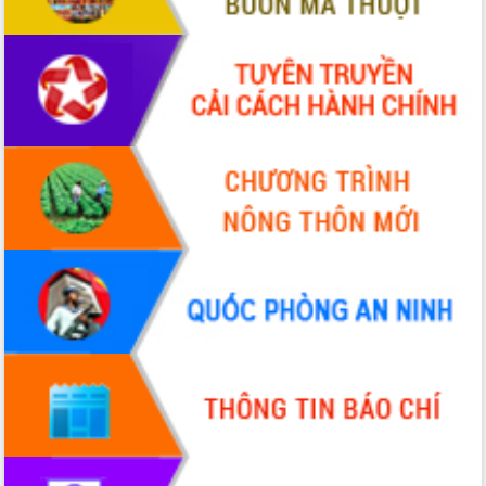
Định vị cà phê Việt Nam như một “di
sản sống” trong dòng chảy toàn cầu
Xây dựng nông thôn mới: Nâng cao đời
sống người dân từ những mô hình thiết
thực
Quyết liệt tháo gỡ vướng mắc, đẩy
nhanh tiến độ các dự án trọng điểm
trong Khu kinh tế Nam Phú Yên
Hòn Yến phát triển du lịch gắn với bảo
tồn biển
Lấy ý kiến điều chỉnh Quy hoạch tỉnh
Đắk Lắk thời kỳ 2021-2030, tầm nhìn
đến năm 2050
Phát động chiến dịch 30 ngày đêm
giải phóng mặt bằng Tuyến đường bộ
ven biển
Đắk Lắk nỗ lực thúc đẩy tăng trưởng
kinh tế từ 10% trở lên trong Quý
II/2026
Đắk Lắk ký kết thỏa thuận hợp tác về
chuyển đổi số giai đoạn 2026 – 2030