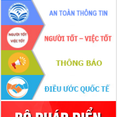
Hồ Thị Nguyên Thảo làm việc tại Trung
tâm Phục vụ hành chính công xã Ea
Phê
Xây dựng nền hành chính số đồng
hành cùng nông dân dân, doanh nghiệp
Giai đoạn 2026-2030, Đắk Lắk phấn
đấu có 77% xã đạt chuẩn nông thôn
mới
Chuyển đổi số 'mở đường' cho nông
nghiệp Đắk Lắk tăng trưởng bứt phá
Triển khai đồng bộ đo đạc, lập hồ sơ
địa chính, hoàn thiện cơ sở dữ liệu đất
đai
Ứng dụng sinh trắc học - Bước tiến
trong hành trình chuyển đổi số tại Đắk
Lắk
Đắk Lắk nâng cao hiệu quả công tác
Đảng từ Sổ tay đảng viên điện tử
Đắk Lắk đẩy mạnh nuôi biển công
nghệ, hướng tới phát triển thủy sản
bền vững