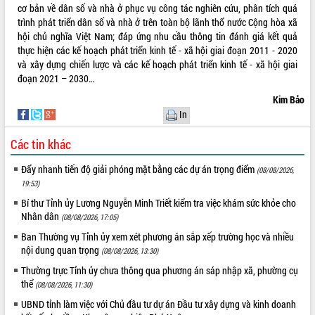
sầu riêng tại Đắk Lắk
cơ bản về dân số và nhà ở phục vụ công tác nghiên cứu, phân tích quá
Trình diễn nghệ thuật chế biến các
trình phát triển dân số và nhà ở trên toàn bộ lãnh thổ nước Cộng hòa xã
món ăn từ sầu riêng
hội chủ nghĩa Việt Nam; đáp ứng nhu cầu thông tin đánh giá kết quả
thực hiện các kế hoạch phát triển kinh tế - xã hội giai đoạn 2011 - 2020
Đắk Lắk công bố Quy hoạch và xúc
và xây dựng chiến lược và các kế hoạch phát triển kinh tế - xã hội giai
tiến đầu tư tỉnh
đoạn 2021 – 2030…
Ngành cá ngừ Đắk Lắk chủ động thích
ứng để giữ vững thị trường xuất khẩu
Kim Bảo
In
Diễn đàn Kinh tế tư nhân Việt Nam đột
phá cơ chế - Hợp tác công tư
Các tin khác
Đề án 06 tạo bước ngoặt đột phá trong
cải cách hành chính tỉnh Đắk Lắk
Đẩy nhanh tiến độ giải phóng mặt bằng các dự án trọng điểm
(08/08/2026,
Kết nối tour, đẩy mạnh chuyển đổi số
19:53)
để phát triển du lịch Đắk Lắk
Bí thư Tỉnh ủy Lương Nguyễn Minh Triết kiểm tra việc khám sức khỏe cho
Khởi động Dự án Đầu tư xây dựng hạ
Nhân dân
(08/08/2026, 17:05)
tầng kỹ thuật Cụm công nghiệp Tân
Ban Thường vụ Tỉnh ủy xem xét phương án sắp xếp trường học và nhiều
Tiến
nội dung quan trọng
(08/08/2026, 13:30)
Gặp mặt các cơ quan báo chí nhân Kỷ
Thường trực Tỉnh ủy chưa thông qua phương án sáp nhập xã, phường cụ
niệm 101 năm Ngày Báo chí Cách
thể
mạng Việt Nam
(08/08/2026, 11:30)
Đắk Lắk sơ kết 4 năm triển khai thực
UBND tỉnh làm việc với Chủ đầu tư dự án Đầu tư xây dựng và kinh doanh