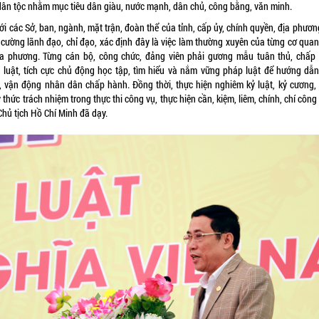
dân tộc nhằm mục tiêu dân giàu, nước mạnh, dân chủ, công bằng, văn minh.
ới các Sở, ban, ngành, mặt trận, đoàn thể của tỉnh, cấp ủy, chính quyền, địa phươ
 cường lãnh đạo, chỉ đạo, xác định đây là việc làm thường xuyên của từng cơ quan
địa phương. Từng cán bộ, công chức, đảng viên phải gương mẫu tuân thủ, chấp
 luật, tích cực chủ động học tập, tìm hiểu và nắm vững pháp luật để hướng dẫn,
h, vận động nhân dân chấp hành. Đồng thời, thực hiện nghiêm kỷ luật, kỷ cương,
 thức trách nhiệm trong thực thi công vụ, thực hiện cần, kiệm, liêm, chính, chí công
Chủ tịch Hồ Chí Minh đã dạy.