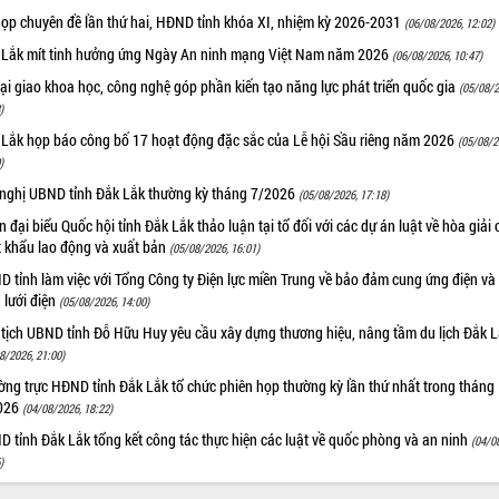
họp chuyên đề lần thứ hai, HĐND tỉnh khóa XI, nhiệm kỳ 2026-2031
(06/08/2026, 12:02)
 Lắk mít tinh hưởng ứng Ngày An ninh mạng Việt Nam năm 2026
(06/08/2026, 10:47)
i giao khoa học, công nghệ góp phần kiến tạo năng lực phát triển quốc gia
(05/08/2
)
 Lắk họp báo công bố 17 hoạt động đặc sắc của Lễ hội Sầu riêng năm 2026
(05/08/2
)
 nghị UBND tỉnh Đắk Lắk thường kỳ tháng 7/2026
(05/08/2026, 17:18)
 đại biểu Quốc hội tỉnh Đắk Lắk thảo luận tại tổ đối với các dự án luật về hòa giải 
t khẩu lao động và xuất bản
(05/08/2026, 16:01)
 tỉnh làm việc với Tổng Công ty Điện lực miền Trung về bảo đảm cung ứng điện và
n lưới điện
(05/08/2026, 14:00)
 tịch UBND tỉnh Đỗ Hữu Huy yêu cầu xây dựng thương hiệu, nâng tầm du lịch Đắk 
8/2026, 21:00)
ng trực HĐND tỉnh Đắk Lắk tổ chức phiên họp thường kỳ lần thứ nhất trong tháng
026
(04/08/2026, 18:22)
 tỉnh Đắk Lắk tổng kết công tác thực hiện các luật về quốc phòng và an ninh
(04/0
)