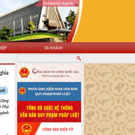
|
Vietnamese
English
IỆP
DU KHÁCH
NG ĐẾN VỚI CỔNG THÔNG TIN ĐIỆN TỬ TỈNH ĐẮK LẮK
ghĩa
viết
 Cộng
ó Phó
ngành