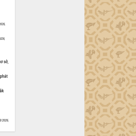
026,
026,
cơ sở,
 phát
Lắk
8/2026,