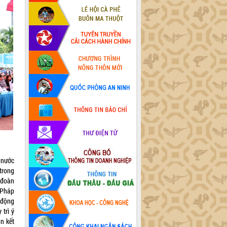
 nước
 trong
 đoàn
 Pháp
 động
 trì ý
n kết