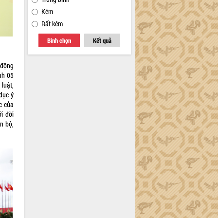
Kém
Rất kém
Bình chọn
Kết quả
 động
nh 05
luật,
dục ý
c của
i đời
n bộ,