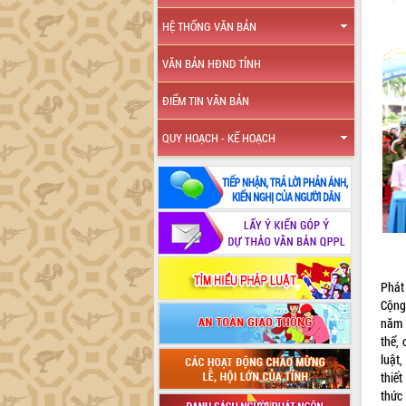
HỆ THỐNG VĂN BẢN
VĂN BẢN HĐND TỈNH
ĐIỂM TIN VĂN BẢN
QUY HOẠCH - KẾ HOẠCH
Phát
Cộng 
năm 
thể,
luật
thiết
thức