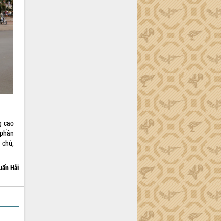
g cao
p phần
 chủ,
uấn Hải