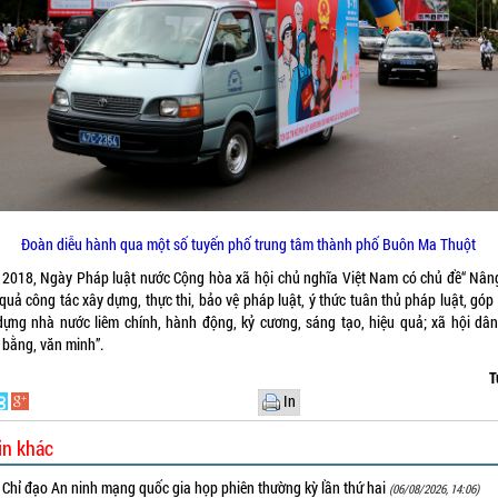
Đoàn diễu hành qua một số tuyến phố trung tâm thành phố Buôn Ma Thuột
2018, Ngày Pháp luật nước Cộng hòa xã hội chủ nghĩa Việt Nam có chủ đề“ Nân
quả công tác xây dựng, thực thi, bảo vệ pháp luật, ý thức tuân thủ pháp luật, gó
dựng nhà nước liêm chính, hành động, kỷ cương, sáng tạo, hiệu quả; xã hội dân
 bằng, văn minh”.
T
In
in khác
 Chỉ đạo An ninh mạng quốc gia họp phiên thường kỳ lần thứ hai
(06/08/2026, 14:06)