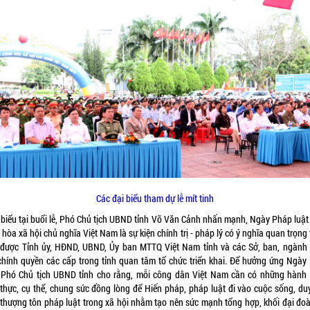
Các đại biểu tham dự lễ mít tinh
 biểu tại buổi lễ, Phó Chủ tịch UBND tỉnh Võ Văn Cảnh nhấn mạnh, Ngày Pháp luật
hòa xã hội chủ nghĩa Việt Nam là sự kiện chính trị - pháp lý có ý nghĩa quan trọng
được Tỉnh ủy, HĐND, UBND, Ủy ban MTTQ Việt Nam tỉnh và các Sở, ban, ngành
 chính quyền các cấp trong tỉnh quan tâm tổ chức triển khai. Để hưởng ứng Ngày
, Phó Chủ tịch UBND tỉnh cho rằng, mỗi công dân Việt Nam cần có những hành
 thực, cụ thể, chung sức đồng lòng để Hiến pháp, pháp luật đi vào cuộc sống, duy
 thượng tôn pháp luật trong xã hội nhằm tạo nên sức mạnh tổng hợp, khối đại đoà