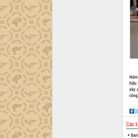
Đắk Lắk công bố Quy hoạch và xúc
tiến đầu tư tỉnh
Ngành cá ngừ Đắk Lắk chủ động thích
ứng để giữ vững thị trường xuất khẩu
Diễn đàn Kinh tế tư nhân Việt Nam đột
phá cơ chế - Hợp tác công tư
Đề án 06 tạo bước ngoặt đột phá trong
cải cách hành chính tỉnh Đắk Lắk
Kết nối tour, đẩy mạnh chuyển đổi số
để phát triển du lịch Đắk Lắk
Năm 
Khởi động Dự án Đầu tư xây dựng hạ
hiệu 
tầng kỹ thuật Cụm công nghiệp Tân
xây 
Tiến
công
Gặp mặt các cơ quan báo chí nhân Kỷ
niệm 101 năm Ngày Báo chí Cách
mạng Việt Nam
Đắk Lắk sơ kết 4 năm triển khai thực
hiện Đề án 06 của Chính phủ
Các t
Họp báo thông tin về Hội nghị Công bố
Ban
Quy hoạch và Xúc tiến đầu tư tỉnh Đắk