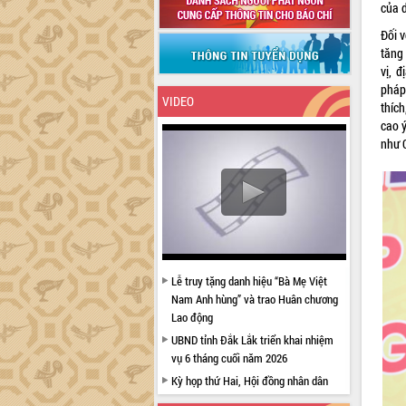
của 
Đối v
tăng
vị, 
pháp
VIDEO
thíc
cao ý
như 
Lễ truy tặng danh hiệu “Bà Mẹ Việt
Nam Anh hùng” và trao Huân chương
Lao động
UBND tỉnh Đắk Lắk triển khai nhiệm
vụ 6 tháng cuối năm 2026
Kỳ họp thứ Hai, Hội đồng nhân dân
tỉnh khóa XI quyết nghị nhiều nội dung