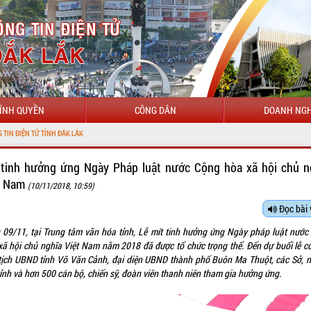
ÍNH QUYỀN
CÔNG DÂN
DOANH NGH
CHÀO MỪ
 tinh hưởng ứng Ngày Pháp luật nước Cộng hòa xã hội chủ n
t Nam
(10/11/2018, 10:59)
Đọc bài 
 09/11, tại Trung tâm văn hóa tỉnh, Lễ mít tinh hưởng ứng Ngày pháp luật nước
xã hội chủ nghĩa Việt Nam năm 2018 đã được tổ chức trọng thể. Đến dự buổi lễ c
tịch UBND tỉnh Võ Văn Cảnh, đại diện UBND thành phố Buôn Ma Thuột, các Sở, 
ỉnh và hơn 500 cán bộ, chiến sỹ, đoàn viên thanh niên tham gia hưởng ứng.