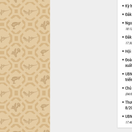
Lắk
Kỳ 
Khơi thông điểm nghẽn, đẩy nhanh
Đắk
giải ngân vốn khắc phục thiên tai
Ngoạ
HĐND tỉnh thông qua điều chỉnh Quy
18:13
hoạch tỉnh thời kỳ 2021-2030
Đắk
Hội thảo góp ý hồ sơ điều chỉnh quy
17:30
hoạch tỉnh Đắk Lắk thời kỳ 2021-2030,
tầm nhìn đến năm 2050
Hội
Nâng cao hiệu quả hoạt động của các
Đoàn
doanh nghiệp nhà nước
xuấ
Hội nghị triển khai kết nối mạng
UBND
truyền số liệu chuyên dùng phục vụ cơ
triể
quan Đảng, Nhà nước
Chủ
Lễ phát động chuỗi hoạt động chung
(04/0
tay làm sạch môi trường
Thườ
Xã Ea Kar bước chuyển mình trong
8/2
công tác cải cách hành chính mô hình
mới
UBND
17:46
UBND tỉnh họp báo định kỳ tháng 4
năm 2026