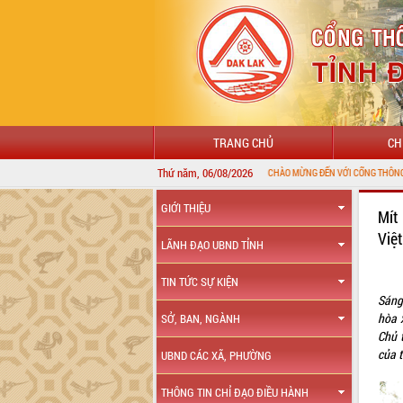
TRANG CHỦ
CH
Thứ năm, 06/08/2026
GIỚI THIỆU
Mít
Việ
LÃNH ĐẠO UBND TỈNH
TIN TỨC SỰ KIỆN
Sáng
hòa 
SỞ, BAN, NGÀNH
Chủ 
của t
UBND CÁC XÃ, PHƯỜNG
THÔNG TIN CHỈ ĐẠO ĐIỀU HÀNH