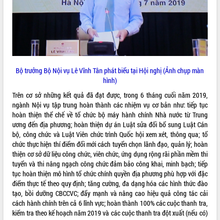
quan trọng
Bí thư Tỉnh ủy Lương Nguyễn Minh
Triết thăm, tặng quà người có công với
cách mạng
Rà soát, hoàn thiện hệ thống thiết chế
văn hóa, thể thao đáp ứng yêu cầu
LIÊN KẾT WEB
Bộ trưởng Bộ Nội vụ Lê Vĩnh Tân phát biểu tại Hội nghị (Ảnh chụp màn
phát triển mới
hình)
Thường trực HĐND tỉnh Đắk Lắk gặp
mặt Đoàn chuyên gia y tế TP. Hồ Chí
Trên cơ sở những kết quả đã đạt được, trong 6 tháng cuối năm 2019,
Minh
ngành Nội vụ tập trung hoàn thành các nhiệm vụ cơ bản như: tiếp tục
THỐNG KÊ TRUY CẬP
hoàn thiện thể chế về tổ chức bộ máy hành chính Nhà nước từ Trung
Lễ truy điệu và an táng hài cốt liệt sĩ
ương đến địa phương; hoàn thiện dự án Luật sửa đổi bổ sung Luật Cán
tại Nghĩa trang Liệt sĩ xã Sơn Hòa
Hôm nay:
23703
bộ, công chức và Luật Viên chức trình Quốc hội xem xét, thông qua; tổ
Bàn giải pháp tháo gỡ khó khăn trong
Tất cả:
66036443
chức thực hiện thí điểm đổi mới cách tuyển chọn lãnh đạo, quản lý; hoàn
xuất khẩu sầu riêng và triển khai quy
thiện cơ sở dữ liệu công chức, viên chức, ứng dụng rộng rãi phần mềm thi
định EUDR
tuyển và thi nâng ngạch công chức đảm bảo công khai, minh bạch; tiếp
Thứ trưởng Bộ Nông nghiệp và Môi
tục hoàn thiện mô hình tổ chức chính quyền địa phương phù hợp với đặc
trường Nguyễn Hoàng Hiệp khảo sát
điểm thực tế theo quy định; tăng cường, đa dạng hóa các hình thức đào
vùng trồng và doanh nghiệp đóng gói
tạo, bồi dưỡng CBCCVC; đẩy mạnh và nâng cao hiệu quả công tác cải
sầu riêng tại Đắk Lắk
cách hành chính trên cả 6 lĩnh vực; hoàn thành 100% các cuộc thanh tra,
Trình diễn nghệ thuật chế biến các
kiểm tra theo kế hoạch năm 2019 và các cuộc thanh tra đột xuất (nếu có)