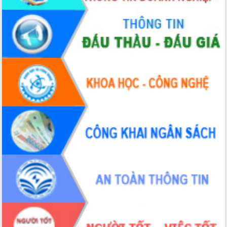
Thứ trưởng Bộ Y tế làm việc với tỉnh
Đắk Lắk về phát triển nhân lực y tế
cho trạm y tế cấp xã
Du lịch Đắk Lắk nâng tầm trải nghiệm
du khách thông qua Hệ thống cơ sở dữ
liệu và Bản đồ số
Tập huấn ứng dụng trí tuệ nhân tạo (AI)
trong thương mại điện tử năm 2026
Đoàn đại biểu Quốc hội tỉnh Đắk Lắk
trao đổi thông tin trước Kỳ họp thứ
nhất, Quốc hội khóa XVI
Quyết liệt cải cách hành chính, khơi
thông nguồn lực phát triển
Nâng cao hiệu lực, hiệu quả HĐND
tỉnh thông qua hiện đại hóa hành chính
Xã Ea Phê gắn cải cách hành chính với
chuyển đổi số
Phó Chủ tịch Thường trực UBND tỉnh
Hồ Thị Nguyên Thảo làm việc tại Trung
tâm Phục vụ hành chính công xã Ea
Phê