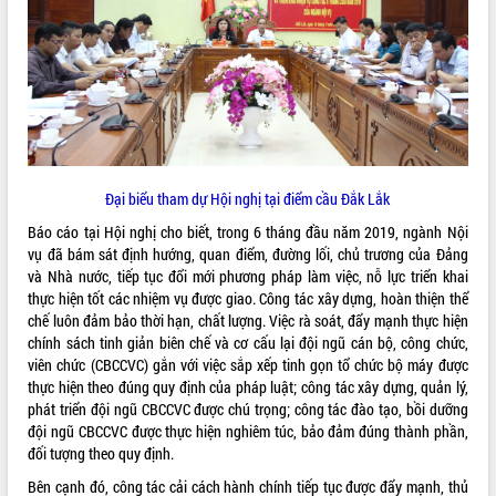
ĐIỂM TIN VĂN BẢN
QUY HOẠCH - KẾ HOẠCH
Đại biểu tham dự Hội nghị tại điểm cầu Đắk Lắk
Báo cáo tại Hội nghị cho biết, trong 6 tháng đầu năm 2019, ngành Nội
vụ đã bám sát định hướng, quan điểm, đường lối, chủ trương của Đảng
và Nhà nước, tiếp tục đổi mới phương pháp làm việc, nỗ lực triển khai
thực hiện tốt các nhiệm vụ được giao. Công tác xây dựng, hoàn thiện thể
chế luôn đảm bảo thời hạn, chất lượng. Việc rà soát, đẩy mạnh thực hiện
chính sách tinh giản biên chế và cơ cấu lại đội ngũ cán bộ, công chức,
viên chức (CBCCVC) gắn với việc sắp xếp tinh gọn tổ chức bộ máy được
thực hiện theo đúng quy định của pháp luật; công tác xây dựng, quản lý,
phát triển đội ngũ CBCCVC được chú trọng; công tác đào tạo, bồi dưỡng
đội ngũ CBCCVC được thực hiện nghiêm túc, bảo đảm đúng thành phần,
đối tượng theo quy định.
Bên cạnh đó, công tác cải cách hành chính tiếp tục được đẩy mạnh, thủ