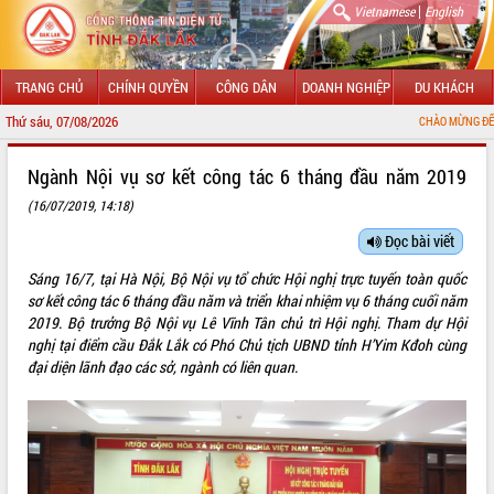
|
Vietnamese
English
TRANG CHỦ
CHÍNH QUYỀN
CÔNG DÂN
DOANH NGHIỆP
DU KHÁCH
Thứ sáu, 07/08/2026
CHÀO MỪNG ĐẾN VỚI CỔNG 
GIỚI THIỆU
Ngành Nội vụ sơ kết công tác 6 tháng đầu năm 2019
(16/07/2019, 14:18)
LÃNH ĐẠO UBND TỈNH
Đọc bài viết
TIN TỨC SỰ KIỆN
Sáng 16/7, tại Hà Nội, Bộ Nội vụ tổ chức Hội nghị trực tuyến toàn quốc
SỞ, BAN, NGÀNH
sơ kết công tác 6 tháng đầu năm và triển khai nhiệm vụ 6 tháng cuối năm
2019. Bộ trưởng Bộ Nội vụ Lê Vĩnh Tân chủ trì Hội nghị. Tham dự Hội
UBND CÁC XÃ, PHƯỜNG
nghị tại điểm cầu Đắk Lắk có Phó Chủ tịch UBND tỉnh H’Yim Kđoh cùng
đại diện lãnh đạo các sở, ngành có liên quan.
THÔNG TIN CHỈ ĐẠO ĐIỀU HÀNH
HỆ THỐNG VĂN BẢN
VĂN BẢN HĐND TỈNH