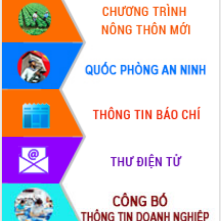
Xây dựng nông thôn mới: Nâng cao đời
sống người dân từ những mô hình thiết
thực
Quyết liệt tháo gỡ vướng mắc, đẩy
nhanh tiến độ các dự án trọng điểm
trong Khu kinh tế Nam Phú Yên
Hòn Yến phát triển du lịch gắn với bảo
tồn biển
Lấy ý kiến điều chỉnh Quy hoạch tỉnh
Đắk Lắk thời kỳ 2021-2030, tầm nhìn
đến năm 2050
Phát động chiến dịch 30 ngày đêm
giải phóng mặt bằng Tuyến đường bộ
ven biển
Đắk Lắk nỗ lực thúc đẩy tăng trưởng
kinh tế từ 10% trở lên trong Quý
II/2026
Đắk Lắk ký kết thỏa thuận hợp tác về
chuyển đổi số giai đoạn 2026 – 2030
với Tập đoàn Bưu chính Viễn thông
Việt Nam