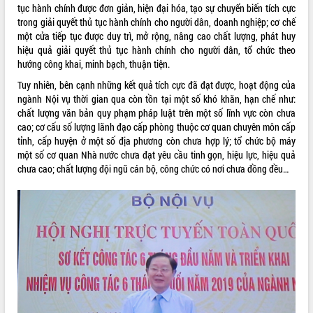
tục hành chính được đơn giản, hiện đại hóa, tạo sự chuyển biến tích cực
VIDEO
trong giải quyết thủ tục hành chính cho người dân, doanh nghiệp; cơ chế
một cửa tiếp tục được duy trì, mở rộng, nâng cao chất lượng, phát huy
hiệu quả giải quyết thủ tục hành chính cho người dân, tổ chức theo
hướng công khai, minh bạch, thuận tiện.
Tuy nhiên, bên cạnh những kết quả tích cực đã đạt được, hoạt động của
ngành Nội vụ thời gian qua còn tồn tại một số khó khăn, hạn chế như:
chất lượng văn bản quy phạm pháp luật trên một số lĩnh vực còn chưa
cao; cơ cấu số lượng lãnh đạo cấp phòng thuộc cơ quan chuyên môn cấp
tỉnh, cấp huyện ở một số địa phương còn chưa hợp lý; tổ chức bộ máy
một số cơ quan Nhà nước chưa đạt yêu cầu tinh gọn, hiệu lực, hiệu quả
Khám bệnh, cấp phát thuốc miễn phí
chưa cao; chất lượng đội ngũ cán bộ, công chức có nơi chưa đồng đều…
và tặng quà người dân xã Cư Pui
Hội nghị UBND tỉnh Đắk Lắk thường kỳ
tháng 7/2026
Lễ truy tặng danh hiệu “Bà Mẹ Việt
Nam Anh hùng” và trao Huân chương
Lao động
ALBUM ẢNH
UBND tỉnh Đắk Lắk triển khai nhiệm
vụ 6 tháng cuối năm 2026
Kỳ họp thứ Hai, Hội đồng nhân dân
tỉnh khóa XI quyết nghị nhiều nội dung