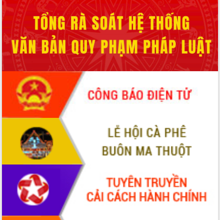
Hội thảo khoa học “Giải pháp thúc đẩy
phát triển nền kinh tế xanh tại tỉnh
Đắk Lắk”
Tăng cường giám sát, đôn đốc thực
hiện nhiệm vụ quản lý tài sản công
hàng tuần
Tháo gỡ những vướng mắc, đẩy mạnh
công tác cải cách thủ tục hành chính
tại Trung tâm Phục vụ hành chính
công tỉnh
Đắk Lắk: Tôn vinh 46 giải pháp tại Hội
thi Sáng tạo Kỹ thuật 2024 - 2025
Đắk Lắk rà soát, điều chỉnh Đề án 190
về phát triển nuôi trồng thủy sản
Phó Chủ tịch UBND tỉnh Đắk Lắk
Trương Công Thái kiểm tra thực địa
Dự án cao tốc Khánh Hòa - Buôn Ma
Thuột
Định vị cà phê Việt Nam như một “di
sản sống” trong dòng chảy toàn cầu