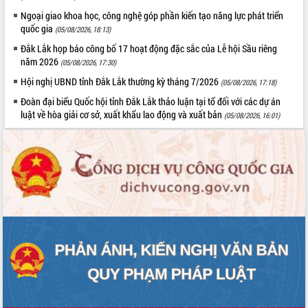
Quy hoạch và Xúc tiến đầu tư tỉnh Đắk
Lắk
Ngoại giao khoa học, công nghệ góp phần kiến tạo năng lực phát triển
quốc gia
(05/08/2026, 18:13)
Khơi thông điểm nghẽn, đẩy nhanh
giải ngân vốn khắc phục thiên tai
Đắk Lắk họp báo công bố 17 hoạt động đặc sắc của Lễ hội Sầu riêng
năm 2026
HĐND tỉnh thông qua điều chỉnh Quy
(05/08/2026, 17:30)
hoạch tỉnh thời kỳ 2021-2030
Hội nghị UBND tỉnh Đắk Lắk thường kỳ tháng 7/2026
(05/08/2026, 17:18)
Hội thảo góp ý hồ sơ điều chỉnh quy
Đoàn đại biểu Quốc hội tỉnh Đắk Lắk thảo luận tại tổ đối với các dự án
hoạch tỉnh Đắk Lắk thời kỳ 2021-2030,
luật về hòa giải cơ sở, xuất khẩu lao động và xuất bản
(05/08/2026, 16:01)
tầm nhìn đến năm 2050
Nâng cao hiệu quả hoạt động của các
doanh nghiệp nhà nước
Hội nghị triển khai kết nối mạng
truyền số liệu chuyên dùng phục vụ cơ
quan Đảng, Nhà nước
Lễ phát động chuỗi hoạt động chung
tay làm sạch môi trường
Xã Ea Kar bước chuyển mình trong
công tác cải cách hành chính mô hình
mới
UBND tỉnh họp báo định kỳ tháng 4
năm 2026