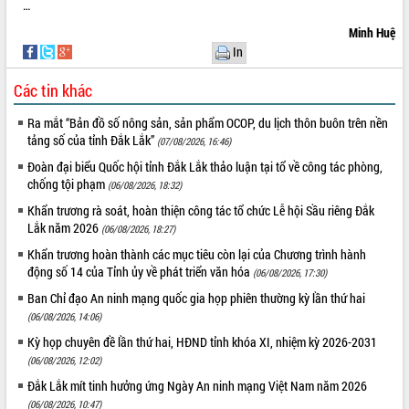
món ăn từ sầu riêng
…
Đắk Lắk công bố Quy hoạch và xúc
Minh Huệ
tiến đầu tư tỉnh
In
Ngành cá ngừ Đắk Lắk chủ động thích
ứng để giữ vững thị trường xuất khẩu
Các tin khác
Diễn đàn Kinh tế tư nhân Việt Nam đột
Ra mắt “Bản đồ số nông sản, sản phẩm OCOP, du lịch thôn buôn trên nền
phá cơ chế - Hợp tác công tư
tảng số của tỉnh Đắk Lắk”
(07/08/2026, 16:46)
Đề án 06 tạo bước ngoặt đột phá trong
Đoàn đại biểu Quốc hội tỉnh Đắk Lắk thảo luận tại tổ về công tác phòng,
cải cách hành chính tỉnh Đắk Lắk
chống tội phạm
(06/08/2026, 18:32)
Kết nối tour, đẩy mạnh chuyển đổi số
để phát triển du lịch Đắk Lắk
Khẩn trương rà soát, hoàn thiện công tác tổ chức Lễ hội Sầu riêng Đắk
Lắk năm 2026
(06/08/2026, 18:27)
Khởi động Dự án Đầu tư xây dựng hạ
tầng kỹ thuật Cụm công nghiệp Tân
Khẩn trương hoàn thành các mục tiêu còn lại của Chương trình hành
Tiến
động số 14 của Tỉnh ủy về phát triển văn hóa
(06/08/2026, 17:30)
Gặp mặt các cơ quan báo chí nhân Kỷ
Ban Chỉ đạo An ninh mạng quốc gia họp phiên thường kỳ lần thứ hai
niệm 101 năm Ngày Báo chí Cách
(06/08/2026, 14:06)
mạng Việt Nam
Kỳ họp chuyên đề lần thứ hai, HĐND tỉnh khóa XI, nhiệm kỳ 2026-2031
Đắk Lắk sơ kết 4 năm triển khai thực
(06/08/2026, 12:02)
hiện Đề án 06 của Chính phủ
Đắk Lắk mít tinh hưởng ứng Ngày An ninh mạng Việt Nam năm 2026
Họp báo thông tin về Hội nghị Công bố
(06/08/2026, 10:47)