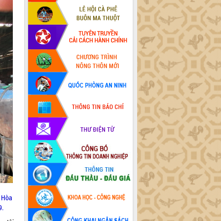
p Hòa
9.