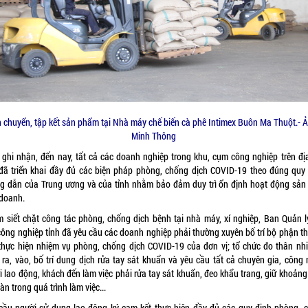
 chuyển, tập kết sản phẩm tại Nhà máy chế biến cà phê Intimex Buôn Ma Thuột.- Ả
Minh Thông
 ghi nhận, đến nay, tất cả các doanh nghiệp trong khu, cụm công nghiệp trên đị
 đã triển khai đầy đủ các biện pháp phòng, chống dịch COVID-19 theo đúng quy 
g dẫn của Trung ương và của tỉnh nhằm bảo đảm duy trì ổn định hoạt động sản 
 doanh.
 siết chặt công tác phòng, chống dịch bệnh tại nhà máy, xí nghiệp, Ban Quản l
công nghiệp tỉnh đã yêu cầu các doanh nghiệp phải thường xuyên bố trí bộ phận t
 thực hiện nhiệm vụ phòng, chống dịch COVID-19 của đơn vị; tổ chức đo thân nhiệ
 ra, vào, bố trí dung dịch rửa tay sát khuẩn và yêu cầu tất cả chuyên gia, công 
i lao động, khách đến làm việc phải rửa tay sát khuẩn, đeo khẩu trang, giữ khoảng
àn trong quá trình làm việc...
cầu người sử dụng lao động ký cam kết thực hiện đầy đủ các quy định phòng, 