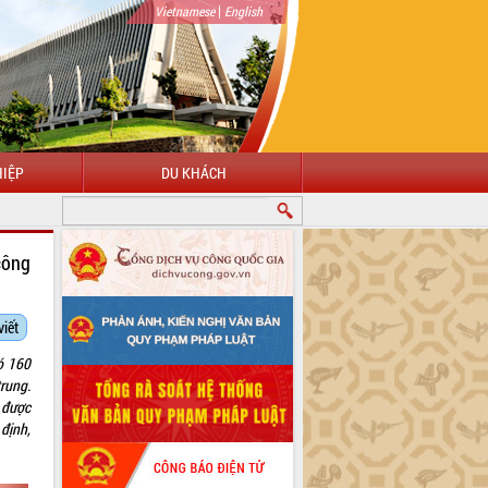
|
Vietnamese
English
IỆP
DU KHÁCH
công
viết
ó 160
rung.
 được
định,