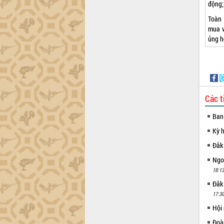
động;
Lắk
Toàn 
Khơi thông điểm nghẽn, đẩy nhanh
mua v
giải ngân vốn khắc phục thiên tai
ủng h
HĐND tỉnh thông qua điều chỉnh Quy
hoạch tỉnh thời kỳ 2021-2030
Hội thảo góp ý hồ sơ điều chỉnh quy
hoạch tỉnh Đắk Lắk thời kỳ 2021-2030,
tầm nhìn đến năm 2050
Các t
Nâng cao hiệu quả hoạt động của các
doanh nghiệp nhà nước
Ban
Hội nghị triển khai kết nối mạng
truyền số liệu chuyên dùng phục vụ cơ
Kỳ 
quan Đảng, Nhà nước
Đắk
Lễ phát động chuỗi hoạt động chung
Ngoạ
tay làm sạch môi trường
18:13
Xã Ea Kar bước chuyển mình trong
Đắk
công tác cải cách hành chính mô hình
17:30
mới
Hội
UBND tỉnh họp báo định kỳ tháng 4
năm 2026
Đoàn