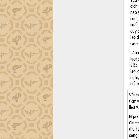
dịch
Đắk Lắk công bố Quy hoạch và xúc
báo 
tiến đầu tư tỉnh
công
Ngành cá ngừ Đắk Lắk chủ động thích
suất
ứng để giữ vững thị trường xuất khẩu
quy 
Diễn đàn Kinh tế tư nhân Việt Nam đột
lao 
phá cơ chế - Hợp tác công tư
cao 
Đề án 06 tạo bước ngoặt đột phá trong
Lãnh
cải cách hành chính tỉnh Đắk Lắk
lượn
Kết nối tour, đẩy mạnh chuyển đổi số
Việc
để phát triển du lịch Đắk Lắk
lao 
Khởi động Dự án Đầu tư xây dựng hạ
nghiệ
tầng kỹ thuật Cụm công nghiệp Tân
nếu 
Tiến
Với m
Gặp mặt các cơ quan báo chí nhân Kỷ
tiêm 
niệm 101 năm Ngày Báo chí Cách
liều 
mạng Việt Nam
Ngày 
Đắk Lắk sơ kết 4 năm triển khai thực
Chươn
hiện Đề án 06 của Chính phủ
thu h
Họp báo thông tin về Hội nghị Công bố
công 
Quy hoạch và Xúc tiến đầu tư tỉnh Đắk