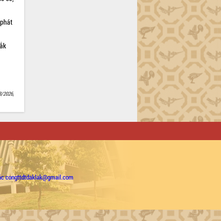
 phát
Lắk
8/2026,
ặc congttdtdaklak@gmail.com