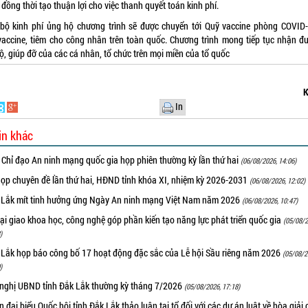
 đồng thời tạo thuận lợi cho việc thanh quyết toán kinh phí.
bộ kinh phí ủng hộ chương trình sẽ được chuyển tới Quỹ vaccine phòng COVID
accine, tiêm cho công nhân trên toàn quốc. Chương trình mong tiếp tục nhận đ
ộ, giúp đỡ của các cá nhân, tổ chức trên mọi miền của tổ quốc
K
In
in khác
 Chỉ đạo An ninh mạng quốc gia họp phiên thường kỳ lần thứ hai
(06/08/2026, 14:06)
họp chuyên đề lần thứ hai, HĐND tỉnh khóa XI, nhiệm kỳ 2026-2031
(06/08/2026, 12:02)
 Lắk mít tinh hưởng ứng Ngày An ninh mạng Việt Nam năm 2026
(06/08/2026, 10:47)
i giao khoa học, công nghệ góp phần kiến tạo năng lực phát triển quốc gia
(05/08/2
)
 Lắk họp báo công bố 17 hoạt động đặc sắc của Lễ hội Sầu riêng năm 2026
(05/08/2
)
 nghị UBND tỉnh Đắk Lắk thường kỳ tháng 7/2026
(05/08/2026, 17:18)
 đại biểu Quốc hội tỉnh Đắk Lắk thảo luận tại tổ đối với các dự án luật về hòa giải 