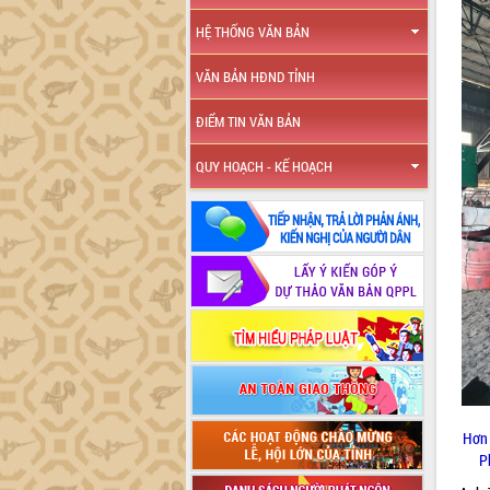
HỆ THỐNG VĂN BẢN
VĂN BẢN HĐND TỈNH
ĐIỂM TIN VĂN BẢN
QUY HOẠCH - KẾ HOẠCH
Hơn 
P