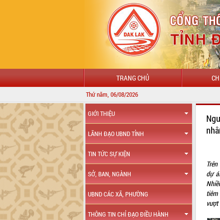
TRANG CHỦ
CH
Thứ năm, 06/08/2026
CH
GIỚI THIỆU
Ngư
nhâ
LÃNH ĐẠO UBND TỈNH
TIN TỨC SỰ KIỆN
Trên
dự á
SỞ, BAN, NGÀNH
Nhiề
tiêm
UBND CÁC XÃ, PHƯỜNG
vượt 
THÔNG TIN CHỈ ĐẠO ĐIỀU HÀNH