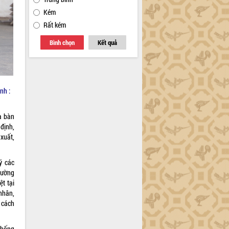
Kém
Rất kém
Bình chọn
Kết quả
nh :
a bàn
định,
xuất,
ý các
hường
t tại
nhân,
 cách
chống