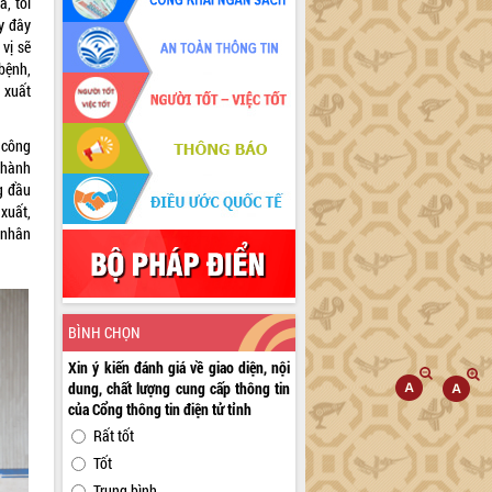
, tôi
y đây
vị sẽ
bệnh,
 xuất
 công
 hành
g đầu
xuất,
 nhân
BÌNH CHỌN
Xin ý kiến đánh giá về giao diện, nội
dung, chất lượng cung cấp thông tin
của Cổng thông tin điện tử tỉnh
Rất tốt
Tốt
Trung bình