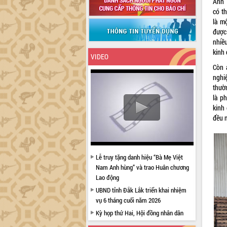
Anh 
có t
là m
được
nhiề
kinh 
VIDEO
Còn 
nghi
thườ
là p
kinh
đều 
Lễ truy tặng danh hiệu “Bà Mẹ Việt
Nam Anh hùng” và trao Huân chương
Lao động
UBND tỉnh Đắk Lắk triển khai nhiệm
vụ 6 tháng cuối năm 2026
Kỳ họp thứ Hai, Hội đồng nhân dân
tỉnh khóa XI quyết nghị nhiều nội dung