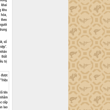
 khai
g khu
 hóa,
 theo
người
trung
k, số
iệp".
 nhân
 thất
ều trị
o được
“Triệu
ổi tên
” nhằm
ác cấp
ân lao