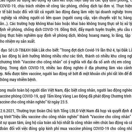
 COVID-19, chịu trách nhiệm về công tác phòng, chống dịch tại đơn vị. Thực hiện
y tế bắt buộc đối với tất cả người lao động đang làm việc tại doanh nghiệp tron
 nghiệp và những người có liên quan (người cung cấp, vận chuyển vật tư, hàng
 ăn…). Các trường hợp không khai báo hoặc khai báo không trung thực sẽ bị xử lý
định về phòng, chống dịch COVID-19. Đồng thời, đẩy mạnh tuyên truyền, yêu cầu 
động thực hiện nghiêm quy định về phòng dịch, không hoang mang, lo lắng, tập 
cho nhiệm vụ sản xuất.
 đạo Sở LĐ-TB&XH Đắk Lắk cho biết: "Trong đợt dịch Covid-19 lần thứ 4, tại Đắk Lắ
g lao động bị ảnh hưởng không nhiều như các tỉnh, thành có nhiều khu công ngh
 chương trình "Vaccine cho công nhân" có ý nghĩa với đại đa số anh chị em công
động. Trong dịch COVID-19, nhiều lao động nghèo ở địa phương lâm vào cảnh
p. Nếu được tiêm vaccine, người lao động sẽ bớt đi một khoản chi phí rất lớn để đi
không may nhiễm bệnh.
ong muốn toàn bộ người dân Việt Nam, đặc biệt công nhân, người lao động nghè
vaccine phòng COVID-19, quỹ Tấm lòng Vàng Lao Động đã phát động Chương trình 
Vaccine cho công nhân nghèo” từ ngày 23.5.
2.6.2021, Thường trực Đoàn Chủ tịch Tổng LĐLĐ Việt Nam đã họp và quyết định đ
g trình“Triệu liều vaccine cho công nhân nghèo” thành “Vaccine cho công nhân
út sự quan tâm, ủng hộ của toàn xã hội nhất là công nhân viên chức lao động và c
đoàn đối với việc đóng góp kinh phí mua vaccine phòng COVID-19 cho công nh