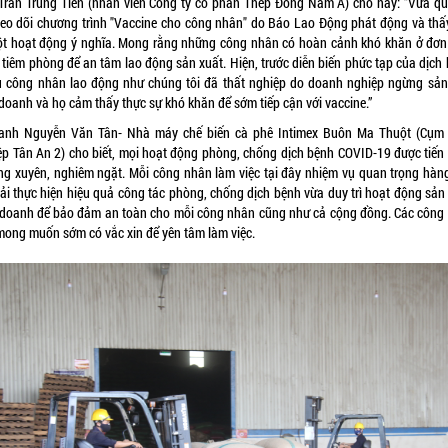
Trần Trung Tiến (nhân viên Công ty cổ phần Thép Đông Nam Á) cho hay: "Vừa qua
heo dõi chương trình "Vaccine cho công nhân" do Báo Lao Động phát động và thấ
ột hoạt động ý nghĩa. Mong rằng những công nhân có hoàn cảnh khó khăn ở đơn 
 tiêm phòng để an tâm lao động sản xuất. Hiện, trước diễn biến phức tạp của dịch 
u công nhân lao động như chúng tôi đã thất nghiệp do doanh nghiệp ngừng sản
doanh và họ cảm thấy thực sự khó khăn để sớm tiếp cận với vaccine.”
anh Nguyễn Văn Tân- Nhà máy chế biến cà phê Intimex Buôn Ma Thuột (Cụm
ệp Tân An 2) cho biết, mọi hoạt động phòng, chống dịch bệnh COVID-19 được tiến
ng xuyên, nghiêm ngặt. Mỗi công nhân làm việc tại đây nhiệm vụ quan trọng hàn
hải thực hiện hiệu quả công tác phòng, chống dịch bệnh vừa duy trì hoạt động sản 
 doanh để bảo đảm an toàn cho mỗi công nhân cũng như cả cộng đồng. Các công
mong muốn sớm có vắc xin để yên tâm làm việc.