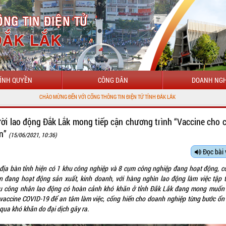
ÍNH QUYỀN
CÔNG DÂN
DOANH NGH
ÀO MỪNG ĐẾN VỚI CỔNG THÔNG TIN ĐIỆN TỬ TỈNH ĐẮK LẮK
ời lao động Đắk Lắk mong tiếp cận chương trình “Vaccine cho 
n”
(15/06/2021, 10:36)
Đọc bài 
 địa bàn tỉnh hiện có 1 khu công nghiệp và 8 cụm công nghiệp đang hoạt động, c
n đang hoạt động sản xuất, kinh doanh, với hàng nghìn lao động làm việc tập t
u công nhân lao động có hoàn cảnh khó khăn ở tỉnh
Đắk Lắk
đang mong muốn
 vaccine COVID-19 để an tâm làm việc, cống hiến cho doanh nghiệp từng bước ổn 
qua khó khăn do đại dịch gây ra.