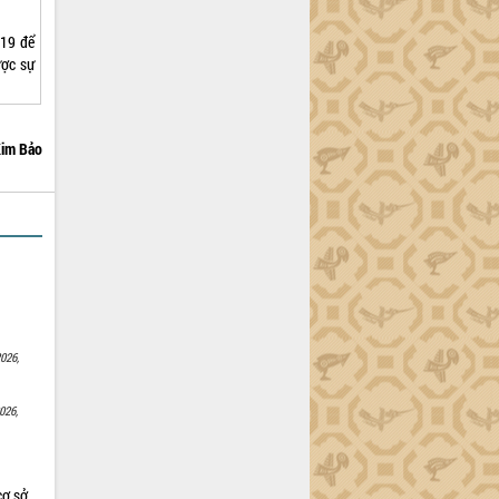
-19 để
ược sự
im Bảo
026,
026,
cơ sở,