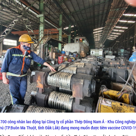
700 công nhân lao động tại Công ty cổ phần Thép Đông Nam Á - Khu Công nghiệ
hú (TP.Buôn Ma Thuột, tỉnh Đắk Lắk) đang mong muốn được tiêm vaccine COVID-1