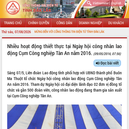
|
Vietnamese
English
TRANG CHỦ
CHÍNH QUYỀN
CÔNG DÂN
DOANH NGHIỆP
DU KHÁCH
Thứ sáu, 07/08/2026
CHÀO MỪNG ĐẾN VỚI CỔNG THÔNG TIN ĐIỆN TỬ TỈNH ĐẮK LẮK
GIỚI THIỆU
Nhiều hoạt động thiết thực tại Ngày hội công nhân lao
động Cụm Công nghiệp Tân An năm 2016.
(09/05/2016, 07:56)
LÃNH ĐẠO UBND TỈNH
Đọc bài viết
TIN TỨC SỰ KIỆN
Sáng 07/5, Liên đoàn Lao động tỉnh phối hợp với UBND thành phố Buôn
SỞ, BAN, NGÀNH
Ma Thuột tổ chức Ngày hội công nhân lao động Cụm Công nghiệp Tân
An năm 2016. Tham dự Ngày hội có đại diện lãnh đạo 02 đơn vị đồng tổ
UBND CÁC XÃ, PHƯỜNG
chức và gần 500 đoàn viên, công nhân lao động đang tham gia sản xuất
tại Cụm Công nghiệp Tân An.
THÔNG TIN CHỈ ĐẠO ĐIỀU HÀNH
HỆ THỐNG VĂN BẢN
VĂN BẢN HĐND TỈNH