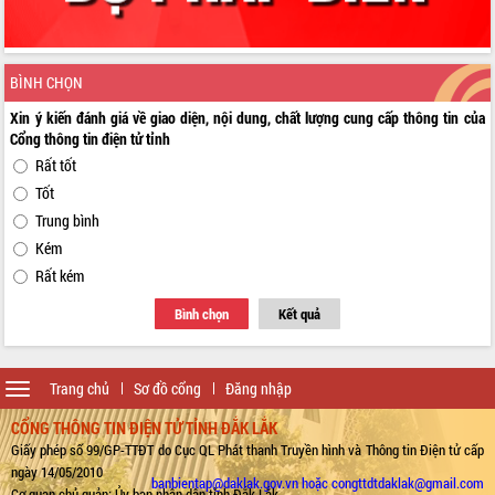
BÌNH CHỌN
Xin ý kiến đánh giá về giao diện, nội dung, chất lượng cung cấp thông tin của
Cổng thông tin điện tử tỉnh
Rất tốt
Tốt
Trung bình
Kém
Rất kém
Bình chọn
Kết quả
Toggle
Trang chủ
Sơ đồ cổng
Đăng nhập
navigation
CỔNG THÔNG TIN ĐIỆN TỬ TỈNH ĐẮK LẮK
Giấy phép số 99/GP-TTĐT do Cục QL Phát thanh Truyền hình và Thông tin Điện tử cấp
ngày 14/05/2010
banbientap@daklak.gov.vn hoặc congttdtdaklak@gmail.com
Cơ quan chủ quản: Ủy ban nhân dân tỉnh Đắk Lắk