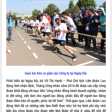
VIDEO
Không có file video nào để phát.
ALBUM ẢNH
Giao lưu Kéo co giữa các Công ty tại Ngày hội.
LIÊN KẾT WEB
Phát biểu tại Ngày hội, bà Võ Thị Hạnh – Phó Chủ tịch Liên đoàn Lao
động tỉnh nhận định, Tháng Công nhân năm 2016 đã được các cấp công
đoàn khởi động với mục tiêu “công nhân đồng hành doanh nghiệp, chăm
lo đời sống, việc làm cho người lao động, phấn đấu để người lao động
được đảm bảo về quyền, phúc lợi tốt hơn”. Thời gian qua, Liên đoàn Lao
THỐNG KÊ TRUY CẬP
động tỉnh đã có những việc làm thiết thực như: hỗ trợ kinh phí xây nhà
Hôm nay:
23345
Mái ấm công đoàn cho đoàn viên khó khăn về nhà ở, giúp đỡ vốn để