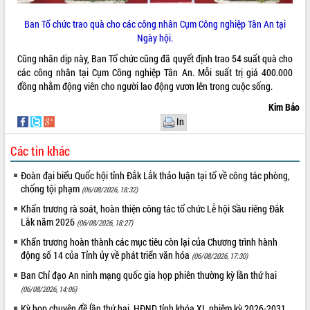
Ban Tổ chức trao quà cho các công nhân Cụm Công nghiệp Tân An tại
Ngày hội.
Cũng nhân dịp này, Ban Tổ chức cũng đã quyết định trao 54 suất quà cho
các công nhân tại Cụm Công nghiệp Tân An. Mỗi suất trị giá 400.000
đồng nhằm động viên cho người lao động vươn lên trong cuộc sống.
Kim Bảo
In
Các tin khác
Đoàn đại biểu Quốc hội tỉnh Đắk Lắk thảo luận tại tổ về công tác phòng,
chống tội phạm
(06/08/2026, 18:32)
Khẩn trương rà soát, hoàn thiện công tác tổ chức Lễ hội Sầu riêng Đắk
Lắk năm 2026
(06/08/2026, 18:27)
Khẩn trương hoàn thành các mục tiêu còn lại của Chương trình hành
động số 14 của Tỉnh ủy về phát triển văn hóa
(06/08/2026, 17:30)
Ban Chỉ đạo An ninh mạng quốc gia họp phiên thường kỳ lần thứ hai
(06/08/2026, 14:06)
Kỳ họp chuyên đề lần thứ hai, HĐND tỉnh khóa XI, nhiệm kỳ 2026-2031