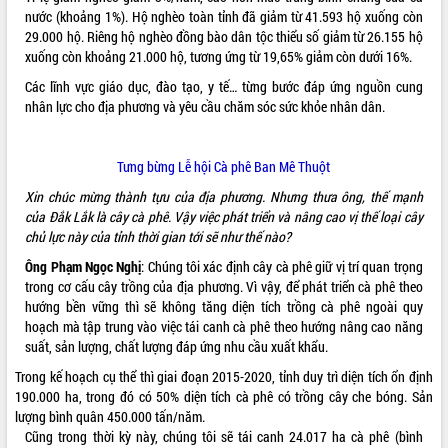
nước (khoảng 1%). Hộ nghèo toàn tỉnh đã giảm từ 41.593 hộ xuống còn
VIDEO
29.000 hộ. Riêng hộ nghèo đồng bào dân tộc thiểu số giảm từ 26.155 hộ
xuống còn khoảng 21.000 hộ, tương ứng từ 19,65% giảm còn dưới 16%.
Các lĩnh vực giáo dục, đào tạo, y tế… từng bước đáp ứng nguồn cung
nhân lực cho địa phương và yêu cầu chăm sóc sức khỏe nhân dân.
Tưng bừng Lễ hội Cà phê Ban Mê Thuột
Xin chúc mừng thành tựu của địa phương. Nhưng thưa ông, thế mạnh
của Đắk Lắk là cây cà phê. Vậy việc phát triển và nâng cao vị thế loại cây
Trailer Lễ hội Sầu riêng Đắk Lắk năm
chủ lực này của tỉnh thời gian tới sẽ như thế nào?
2026
Ông Phạm Ngọc Nghị
: Chúng tôi xác định cây cà phê giữ vị trí quan trọng
Khám bệnh, cấp phát thuốc miễn phí
trong cơ cấu cây trồng của địa phương. Vì vậy, để phát triển cà phê theo
và tặng quà người dân xã Cư Pui
hướng bền vững thì sẽ không tăng diện tích trồng cà phê ngoài quy
Hội nghị UBND tỉnh Đắk Lắk thường kỳ
hoạch mà tập trung vào việc tái canh cà phê theo hướng nâng cao năng
tháng 7/2026
suất, sản lượng, chất lượng đáp ứng nhu cầu xuất khẩu.
Lễ truy tặng danh hiệu “Bà Mẹ Việt
Trong kế hoạch cụ thể thì giai đoạn 2015-2020, tỉnh duy trì diện tích ổn định
ALBUM ẢNH
Nam Anh hùng” và trao Huân chương
190.000 ha, trong đó có 50% diện tích cà phê có trồng cây che bóng. Sản
Lao động
lượng bình quân 450.000 tấn/năm.
UBND tỉnh Đắk Lắk triển khai nhiệm
Cũng trong thời kỳ này, chúng tôi sẽ tái canh 24.017 ha cà phê (bình
vụ 6 tháng cuối năm 2026