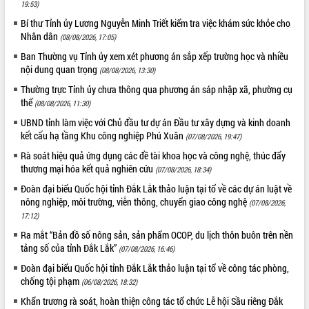
Định vị cà phê Việt Nam như một “di
19:53)
sản sống” trong dòng chảy toàn cầu
Bí thư Tỉnh ủy Lương Nguyễn Minh Triết kiểm tra việc khám sức khỏe cho
Xây dựng nông thôn mới: Nâng cao đời
Nhân dân
(08/08/2026, 17:05)
sống người dân từ những mô hình thiết
Ban Thường vụ Tỉnh ủy xem xét phương án sắp xếp trường học và nhiều
thực
nội dung quan trọng
(08/08/2026, 13:30)
Quyết liệt tháo gỡ vướng mắc, đẩy
Thường trực Tỉnh ủy chưa thông qua phương án sáp nhập xã, phường cụ
nhanh tiến độ các dự án trọng điểm
thể
(08/08/2026, 11:30)
trong Khu kinh tế Nam Phú Yên
UBND tỉnh làm việc với Chủ đầu tư dự án Đầu tư xây dựng và kinh doanh
Hòn Yến phát triển du lịch gắn với bảo
kết cấu hạ tầng Khu công nghiệp Phú Xuân
(07/08/2026, 19:47)
tồn biển
Rà soát hiệu quả ứng dụng các đề tài khoa học và công nghệ, thúc đẩy
Lấy ý kiến điều chỉnh Quy hoạch tỉnh
thương mại hóa kết quả nghiên cứu
Đắk Lắk thời kỳ 2021-2030, tầm nhìn
(07/08/2026, 18:34)
đến năm 2050
Đoàn đại biểu Quốc hội tỉnh Đắk Lắk thảo luận tại tổ về các dự án luật về
Phát động chiến dịch 30 ngày đêm
nông nghiệp, môi trường, viễn thông, chuyển giao công nghệ
(07/08/2026,
giải phóng mặt bằng Tuyến đường bộ
17:12)
ven biển
Ra mắt “Bản đồ số nông sản, sản phẩm OCOP, du lịch thôn buôn trên nền
Đắk Lắk nỗ lực thúc đẩy tăng trưởng
tảng số của tỉnh Đắk Lắk”
(07/08/2026, 16:46)
kinh tế từ 10% trở lên trong Quý
Đoàn đại biểu Quốc hội tỉnh Đắk Lắk thảo luận tại tổ về công tác phòng,
II/2026
chống tội phạm
(06/08/2026, 18:32)
Đắk Lắk ký kết thỏa thuận hợp tác về
Khẩn trương rà soát, hoàn thiện công tác tổ chức Lễ hội Sầu riêng Đắk
chuyển đổi số giai đoạn 2026 – 2030