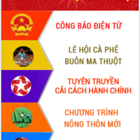
Hồ Thị Nguyên Thảo làm việc tại Trung
tâm Phục vụ hành chính công xã Ea
Phê
Xây dựng nền hành chính số đồng
hành cùng nông dân dân, doanh nghiệp
Giai đoạn 2026-2030, Đắk Lắk phấn
đấu có 77% xã đạt chuẩn nông thôn
mới
Chuyển đổi số 'mở đường' cho nông
nghiệp Đắk Lắk tăng trưởng bứt phá
Triển khai đồng bộ đo đạc, lập hồ sơ
địa chính, hoàn thiện cơ sở dữ liệu đất
đai
Ứng dụng sinh trắc học - Bước tiến
trong hành trình chuyển đổi số tại Đắk
Lắk
Đắk Lắk nâng cao hiệu quả công tác
Đảng từ Sổ tay đảng viên điện tử
Đắk Lắk đẩy mạnh nuôi biển công
nghệ, hướng tới phát triển thủy sản
bền vững