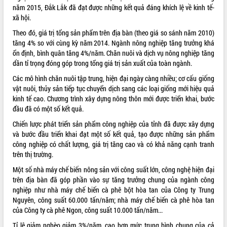
năm 2015, Đắk Lắk đã đạt được những kết quả đáng khích lệ về kinh tế-
ĐIỂM TIN VĂN BẢN
xã hội.
Theo đó, giá trị tổng sản phẩm trên địa bàn (theo giá so sánh năm 2010)
QUY HOẠCH - KẾ HOẠCH
tăng 4% so với cùng kỳ năm 2014. Ngành nông nghiệp tăng trưởng khá
ổn định, bình quân tăng 4%/năm. Chăn nuôi và dịch vụ nông nghiệp tăng
dần tỉ trọng đóng góp trong tổng giá trị sản xuất của toàn ngành.
Các mô hình chăn nuôi tập trung, hiện đại ngày càng nhiều; cơ cấu giống
vật nuôi, thủy sản tiếp tục chuyển dịch sang các loại giống mới hiệu quả
kinh tế cao. Chương trình xây dựng nông thôn mới được triển khai, bước
đầu đã có một số kết quả.
Chiến lược phát triển sản phẩm công nghiệp của tỉnh đã được xây dựng
và bước đầu triển khai đạt một số kết quả, tạo được những sản phẩm
công nghiệp có chất lượng, giá trị tăng cao và có khả năng cạnh tranh
trên thị trường.
Một số nhà máy chế biến nông sản với công suất lớn, công nghệ hiện đại
trên địa bàn đã góp phần vào sự tăng trưởng chung của ngành công
nghiệp như nhà máy chế biến cà phê bột hòa tan của Công ty Trung
Nguyên, công suất 60.000 tấn/năm; nhà máy chế biến cà phê hòa tan
của Công ty cà phê Ngon, công suất 10.000 tấn/năm...
Tỉ lệ giảm nghèo giảm 3%/năm, cao hơn mức trung bình chung của cả