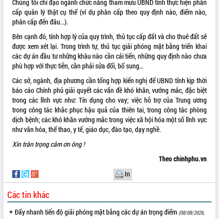
Chúng tôi chỉ đạo ngành chức năng tham mưu UBND tỉnh thực hiện phân
UBND tỉnh họp báo định kỳ tháng 4
cấp quản lý thật cụ thể (ví dụ phân cấp theo quy định nào, điểm nào,
năm 2026
phân cấp đến đâu...).
Hội thảo khoa học “Giải pháp thúc đẩy
Bên cạnh đó, tính hợp lý của quy trình, thủ tục cấp đất và cho thuê đất sẽ
phát triển nền kinh tế xanh tại tỉnh
được xem xét lại. Trong trình tự, thủ tục giải phóng mặt bằng triển khai
Đắk Lắk”
các dự án đầu tư những khâu nào cần cải tiến, những quy định nào chưa
Tăng cường giám sát, đôn đốc thực
phù hợp với thực tiễn, cần phải sửa đổi, bổ sung…
hiện nhiệm vụ quản lý tài sản công
Các sở, ngành, địa phương cần tổng hợp kiến nghị để UBND tỉnh kịp thời
hàng tuần
báo cáo Chính phủ giải quyết các vấn đề khó khăn, vướng mắc, đặc biệt
Tháo gỡ những vướng mắc, đẩy mạnh
trong các lĩnh vực như: Tín dụng cho vay; việc hỗ trợ của Trung ương
công tác cải cách thủ tục hành chính
trong công tác khắc phục hậu quả của thiên tai, trong công tác phòng
tại Trung tâm Phục vụ hành chính
dịch bệnh; các khó khăn vướng mắc trong việc xã hội hóa một số lĩnh vực
công tỉnh
như văn hóa, thể thao, y tế, giáo dục, đào tạo, dạy nghề.
Đắk Lắk: Tôn vinh 46 giải pháp tại Hội
Xin trân trọng cảm ơn ông !
thi Sáng tạo Kỹ thuật 2024 - 2025
Đắk Lắk rà soát, điều chỉnh Đề án 190
Theo chinhphu.vn
về phát triển nuôi trồng thủy sản
In
Phó Chủ tịch UBND tỉnh Đắk Lắk
Trương Công Thái kiểm tra thực địa
Các tin khác
Dự án cao tốc Khánh Hòa - Buôn Ma
Thuột
Đẩy nhanh tiến độ giải phóng mặt bằng các dự án trọng điểm
(08/08/2026,