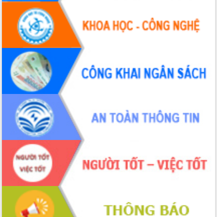
Chương trình “Gặp gỡ hữu nghị –
Friendship Meeting New Year 2026”
Bầu cử Quốc hội và HĐND: Cử tri Đắk
Lắk gửi gắm niềm tin, kỳ vọng vào lá
phiếu
Đắk Lắk sẵn sàng các điều kiện cho
Ngày hội bầu cử đại biểu Quốc hội
khóa XVI và HĐND các cấp nhiệm kỳ
2026-2031
Đảm bảo cuộc bầu cử đại biểu Quốc
hội và đại biểu HĐND các cấp diễn ra
an toàn, hiệu quả, đúng quy định
Thủ tướng Chính phủ Phạm Minh Chính
kiểm tra, chỉ đạo hoàn thành các dự
án cao tốc và thăm khu tái định cư tại
Đắk Lắk
Sôi nổi Hội đua ngựa truyền thống Gò
Thì Thùng mừng Xuân Bính Ngọ 2026
Lãnh đạo tỉnh dâng hương tưởng niệm
tại Đập Đồng Cam đầu Xuân Bính Ngọ
Ngành nông nghiệp phấn đấu tăng