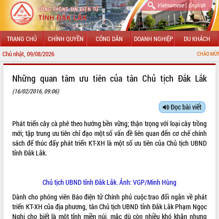
|
Vietnamese
English
TRANG CHỦ
CHÍNH QUYỀN
CÔNG DÂN
DOANH NGHIỆP
DU KHÁCH
Chủ nhật, 09/08/2026
CHÀO MỪNG ĐẾN VỚI 
GIỚI THIỆU
Những quan tâm ưu tiên của tân Chủ tịch Đắk Lắk
(16/02/2016, 09:06)
LÃNH ĐẠO UBND TỈNH
Đọc bài viết
TIN TỨC SỰ KIỆN
Phát triển cây cà phê theo hướng bền vững; thận trọng với loại cây trồng
SỞ, BAN, NGÀNH
mới; tập trung ưu tiên chỉ đạo một số vấn đề liên quan đến cơ chế chính
sách để thúc đẩy phát triển KT-XH là một số ưu tiên của Chủ tịch UBND
UBND CÁC XÃ, PHƯỜNG
tỉnh Đắk Lắk.
THÔNG TIN CHỈ ĐẠO ĐIỀU HÀNH
Chủ tịch UBND tỉnh Đắk Lắk. Ảnh: VGP/Minh Hùng
HỆ THỐNG VĂN BẢN
Dành cho phóng viên Báo điện tử Chính phủ cuộc trao đổi ngắn về phát
triển KT-XH của địa phương, tân Chủ tịch UBND tỉnh Đắk Lắk Phạm Ngọc
VĂN BẢN HĐND TỈNH
Nghị cho biết là một tỉnh miền núi, mặc dù còn nhiều khó khăn nhưng