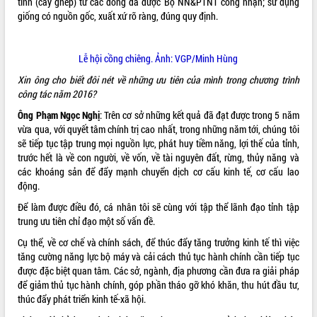
hiện Đề án 06 của Chính phủ
tính (cây ghép) từ các dòng đã được Bộ NN&PTNT công nhận; sử dụng
giống có nguồn gốc, xuất xứ rõ ràng, đúng quy định.
Họp báo thông tin về Hội nghị Công bố
Quy hoạch và Xúc tiến đầu tư tỉnh Đắk
Lắk
Lễ hội cồng chiêng. Ảnh: VGP/Minh Hùng
Khơi thông điểm nghẽn, đẩy nhanh
giải ngân vốn khắc phục thiên tai
Xin ông cho biết đôi nét về những ưu tiên của mình trong chương trình
công tác năm 2016?
HĐND tỉnh thông qua điều chỉnh Quy
hoạch tỉnh thời kỳ 2021-2030
Ông Phạm Ngọc Nghị
: Trên cơ sở những kết quả đã đạt được trong 5 năm
Hội thảo góp ý hồ sơ điều chỉnh quy
vừa qua, với quyết tâm chính trị cao nhất, trong những năm tới, chúng tôi
hoạch tỉnh Đắk Lắk thời kỳ 2021-2030,
sẽ tiếp tục tập trung mọi nguồn lực, phát huy tiềm năng, lợi thế của tỉnh,
tầm nhìn đến năm 2050
trước hết là về con người, về vốn, về tài nguyên đất, rừng, thủy năng và
các khoáng sản để đẩy mạnh chuyển dịch cơ cấu kinh tế, cơ cấu lao
Nâng cao hiệu quả hoạt động của các
động.
doanh nghiệp nhà nước
Hội nghị triển khai kết nối mạng
Để làm được điều đó, cá nhân tôi sẽ cùng với tập thể lãnh đạo tỉnh tập
truyền số liệu chuyên dùng phục vụ cơ
trung ưu tiên chỉ đạo một số vấn đề.
quan Đảng, Nhà nước
Cụ thể, về cơ chế và chính sách, để thúc đẩy tăng trưởng kinh tế thì việc
Lễ phát động chuỗi hoạt động chung
tăng cường năng lực bộ máy và cải cách thủ tục hành chính cần tiếp tục
tay làm sạch môi trường
được đặc biệt quan tâm. Các sở, ngành, địa phương cần đưa ra giải pháp
Xã Ea Kar bước chuyển mình trong
để giảm thủ tục hành chính, góp phần tháo gỡ khó khăn, thu hút đầu tư,
công tác cải cách hành chính mô hình
thúc đẩy phát triển kinh tế-xã hội.
mới