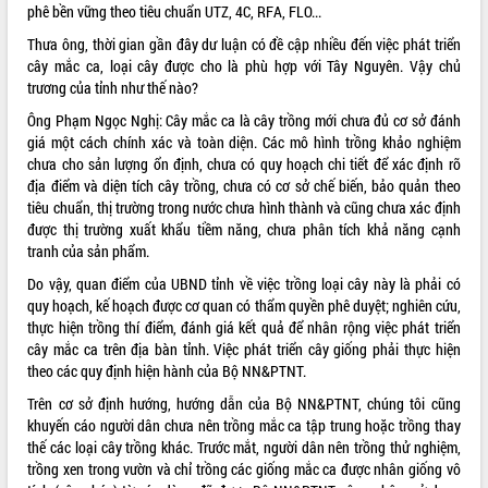
sầu riêng tại Đắk Lắk
phê bền vững theo tiêu chuẩn UTZ, 4C, RFA, FLO...
Trình diễn nghệ thuật chế biến các
Thưa ông, thời gian gần đây dư luận có đề cập nhiều đến việc phát triển
món ăn từ sầu riêng
cây mắc ca, loại cây được cho là phù hợp với Tây Nguyên. Vậy chủ
Đắk Lắk công bố Quy hoạch và xúc
trương của tỉnh như thế nào?
tiến đầu tư tỉnh
Ông Phạm Ngọc Nghị: Cây mắc ca là cây trồng mới chưa đủ cơ sở đánh
Ngành cá ngừ Đắk Lắk chủ động thích
giá một cách chính xác và toàn diện. Các mô hình trồng khảo nghiệm
ứng để giữ vững thị trường xuất khẩu
chưa cho sản lượng ổn định, chưa có quy hoạch chi tiết để xác định rõ
Diễn đàn Kinh tế tư nhân Việt Nam đột
địa điểm và diện tích cây trồng, chưa có cơ sở chế biến, bảo quản theo
phá cơ chế - Hợp tác công tư
tiêu chuẩn, thị trường trong nước chưa hình thành và cũng chưa xác định
Đề án 06 tạo bước ngoặt đột phá trong
được thị trường xuất khẩu tiềm năng, chưa phân tích khả năng cạnh
cải cách hành chính tỉnh Đắk Lắk
tranh của sản phẩm.
Kết nối tour, đẩy mạnh chuyển đổi số
Do vậy, quan điểm của UBND tỉnh về việc trồng loại cây này là phải có
để phát triển du lịch Đắk Lắk
quy hoạch, kế hoạch được cơ quan có thẩm quyền phê duyệt; nghiên cứu,
Khởi động Dự án Đầu tư xây dựng hạ
thực hiện trồng thí điểm, đánh giá kết quả để nhân rộng việc phát triển
tầng kỹ thuật Cụm công nghiệp Tân
cây mắc ca trên địa bàn tỉnh. Việc phát triển cây giống phải thực hiện
Tiến
theo các quy định hiện hành của Bộ NN&PTNT.
Gặp mặt các cơ quan báo chí nhân Kỷ
Trên cơ sở định hướng, hướng dẫn của Bộ NN&PTNT, chúng tôi cũng
niệm 101 năm Ngày Báo chí Cách
khuyến cáo người dân chưa nên trồng mắc ca tập trung hoặc trồng thay
mạng Việt Nam
thế các loại cây trồng khác. Trước mắt, người dân nên trồng thử nghiệm,
Đắk Lắk sơ kết 4 năm triển khai thực
trồng xen trong vườn và chỉ trồng các giống mắc ca được nhân giống vô