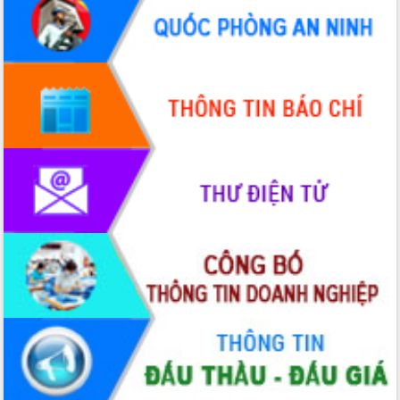
Tập huấn nâng cao năng lực triển khai
chuyển đổi số cho cán bộ, công chức
cấp xã
Đắk Lắk phát động hưởng ứng Ngày
Quyền của người tiêu dùng Việt Nam
2026
Đẩy mạnh cải cách hành chính, quyết
tâm đạt được mục tiêu tăng trưởng
hai con số trong năm 2026
Tổ chức trang trọng Lễ hội Đền thờ
Lương Văn Chánh năm 2026
Phó Bí thư Tỉnh ủy Đắk Lắk Đỗ Hữu
Huy giữ chức Bí thư Đảng ủy Ủy Ban
Nhân dân tỉnh
Bệnh án điện tử thúc đẩy chuyển đổi
số y tế tại Đắk Lắk
Chuyển đổi số thư viện: Mở rộng
không gian tri thức trong thời đại số
Đánh giá, rút kinh nghiệm công tác tổ
chức diễn tập trước ngày bầu cử