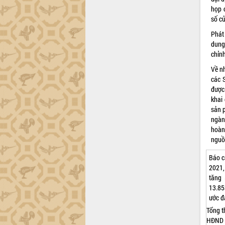
tiến đầu tư tỉnh
họp 
Ngành cá ngừ Đắk Lắk chủ động thích
số củ
ứng để giữ vững thị trường xuất khẩu
Phát
Diễn đàn Kinh tế tư nhân Việt Nam đột
dung
phá cơ chế - Hợp tác công tư
chỉnh
Đề án 06 tạo bước ngoặt đột phá trong
Về n
cải cách hành chính tỉnh Đắk Lắk
các 
Kết nối tour, đẩy mạnh chuyển đổi số
được 
để phát triển du lịch Đắk Lắk
khai
Khởi động Dự án Đầu tư xây dựng hạ
sản p
tầng kỹ thuật Cụm công nghiệp Tân
ngàn
Tiến
hoàn
Gặp mặt các cơ quan báo chí nhân Kỷ
nguồ
niệm 101 năm Ngày Báo chí Cách
Báo c
mạng Việt Nam
2021,
Đắk Lắk sơ kết 4 năm triển khai thực
tăng 
hiện Đề án 06 của Chính phủ
13.85
Họp báo thông tin về Hội nghị Công bố
ước đ
Quy hoạch và Xúc tiến đầu tư tỉnh Đắk
Tổng t
Lắk
HĐND t