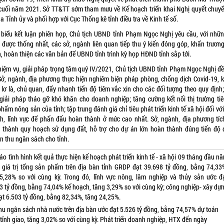
cuối năm 2021. Sở TT&TT sớm tham mưu về Kế hoạch triển khai Nghị quyết chuyể
a Tỉnh ủy và phối hợp với Cục Thống kê tỉnh điều tra về Kinh tế số.
 biểu kết luận phiên họp, Chủ tịch UBND tỉnh Phạm Ngọc Nghị yêu cầu, với nhữn
 được thống nhất, các sở, ngành liên quan tiếp thu ý kiến đóng góp, khẩn trương
, hoàn thiện các văn bản để UBND tỉnh trình kỳ họp HĐND tỉnh sắp tới.
hiệm vụ, giải pháp trọng tâm quý IV/2021, Chủ tịch UBND tỉnh Phạm Ngọc Nghị đề
Sở, ngành, địa phương thực hiện nghiêm biện pháp phòng, chống dịch Covid-19, 
lơ là, chủ quan, đẩy nhanh tiến độ tiêm vắc xin cho các đối tượng theo quy định;
 giải pháp tháo gỡ khó khăn cho doanh nghiệp; tăng cường kết nối thị trường tiê
hẩm nông sản của tỉnh; tập trung đánh giá chỉ tiêu phát triển kinh tế xã hội đối vớ
h, lĩnh vực để phấn đấu hoàn thành ở mức cao nhất. Sở, ngành, địa phương tíc
 thành quy hoạch sử dụng đất, hỗ trợ cho dự án lớn hoàn thành đúng tiến độ 
n thu ngân sách cho tỉnh.
áo tình hình kết quả thực hiện kế hoạch phát triển kinh tế - xã hội 09 tháng đầu n
 giá trị tổng sản phẩm trên địa bàn tỉnh GRDP đạt 39.698 tỷ đồng, bằng 74,33
5,28% so với cùng kỳ. Trong đó, lĩnh vực nông, lâm nghiệp và thủy sản ước đ
3 tỷ đồng, bằng 74,04% kế hoạch, tăng 3,29% so với cùng kỳ; công nghiệp- xây dự
ạt 6.503 tỷ đồng, bằng 82,34%, tăng 24,25%.
hu ngân sách nhà nước trên địa bàn ước đạt 5.526 tỷ đồng, bằng 74,57% dự toán
ỉnh giao, tăng 3,02% so với cùng kỳ. Phát triển doanh nghiệp, HTX đến ngày