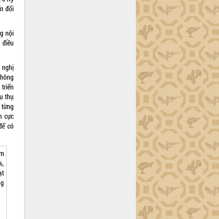
n đổi
g nội
 điều
 nghị
không
 triển
u thụ
i từng
h cực
để có
ăm
%,
ạt
ng