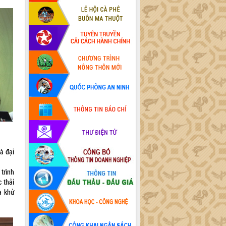
à đại
trình
 thải
à khử