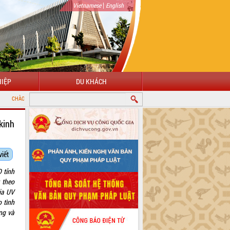
|
Vietnamese
English
IỆP
DU KHÁCH
 ĐẾN VỚI CỔNG THÔNG TIN ĐIỆN TỬ TỈNH ĐẮK LẮK
kinh
viết
 tỉnh
 theo
ia UV
 tình
ng và