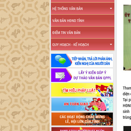
HỆ THỐNG VĂN BẢN
VĂN BẢN HĐND TỈNH
ĐIỂM TIN VĂN BẢN
QUY HOẠCH - KẾ HOẠCH
Tham
diện 
Tại 
HĐND
sinh
trùn