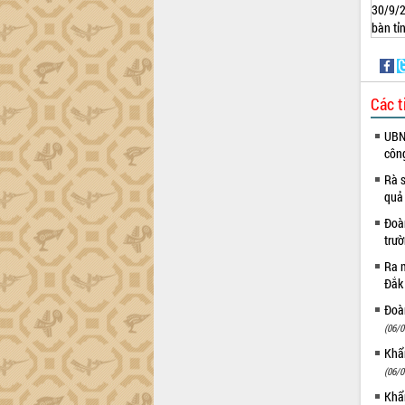
Khơi thông điểm nghẽn, đẩy nhanh
30/9/2
giải ngân vốn khắc phục thiên tai
bàn tỉ
HĐND tỉnh thông qua điều chỉnh Quy
hoạch tỉnh thời kỳ 2021-2030
Hội thảo góp ý hồ sơ điều chỉnh quy
hoạch tỉnh Đắk Lắk thời kỳ 2021-2030,
Các t
tầm nhìn đến năm 2050
UBND
Nâng cao hiệu quả hoạt động của các
côn
doanh nghiệp nhà nước
Rà s
Hội nghị triển khai kết nối mạng
quả
truyền số liệu chuyên dùng phục vụ cơ
quan Đảng, Nhà nước
Đoàn
trư
Lễ phát động chuỗi hoạt động chung
tay làm sạch môi trường
Ra m
Xã Ea Kar bước chuyển mình trong
Đắk
công tác cải cách hành chính mô hình
Đoàn
mới
(06/0
UBND tỉnh họp báo định kỳ tháng 4
Khẩn
năm 2026
(06/0
Hội thảo khoa học “Giải pháp thúc đẩy
Khẩn
phát triển nền kinh tế xanh tại tỉnh