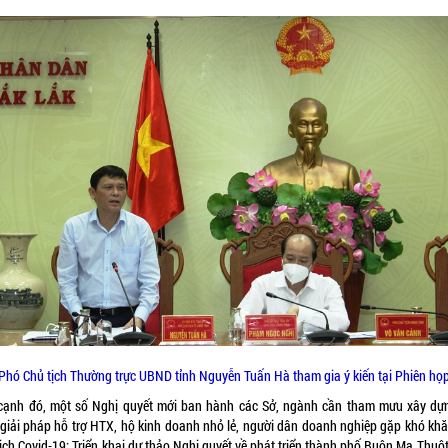
Phó Chủ tịch Thường trực UBND tỉnh Nguyễn Tuấn Hà tham gia ý kiến tại Phiên họ
cạnh đó, một số Nghị quyết mới ban hành các Sở, ngành cần tham mưu xây dự
 giải pháp hỗ trợ HTX, hộ kinh doanh nhỏ lẻ, người dân doanh nghiệp gặp khó khă
ịch Covid-19; Triển khai dự thảo Nghị quyết về phát triển thành phố Buôn Ma Thuộ