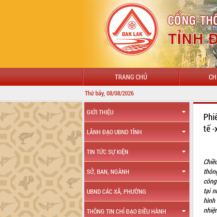
TRANG CHỦ
CH
Thứ bảy, 08/08/2026
GIỚI THIỆU
Phi
tế 
LÃNH ĐẠO UBND TỈNH
TIN TỨC SỰ KIỆN
Chiề
thôn
SỞ, BAN, NGÀNH
công
tại 
UBND CÁC XÃ, PHƯỜNG
hình
nhiệ
THÔNG TIN CHỈ ĐẠO ĐIỀU HÀNH