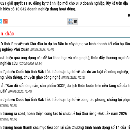
021 giải quyết TTHC đăng ký thành lập mới cho 810 doanh nghiệp, lũy kế trên địa
nh hiện có 10.042 doanh nghiệp đang hoạt động.
K
In
in khác
 tỉnh làm việc với Chủ đầu tư dự án Đầu tư xây dựng và kinh doanh kết cấu hạ tầ
g nghiệp Phú Xuân
(07/08/2026, 19:47)
oát hiệu quả ứng dụng các đề tài khoa học và công nghệ, thúc đẩy thương mại hóa
 nghiên cứu
(07/08/2026, 18:34)
 đại biểu Quốc hội tỉnh Đắk Lắk thảo luận tại tổ về các dự án luật về nông nghiệp,
ờng, viễn thông, chuyển giao công nghệ
(07/08/2026, 17:12)
ắt “Bản đồ số nông sản, sản phẩm OCOP, du lịch thôn buôn trên nền tảng số của t
 Lắk”
(07/08/2026, 16:46)
 đại biểu Quốc hội tỉnh Đắk Lắk thảo luận tại tổ về công tác phòng, chống tội ph
8/2026, 18:32)
 trương rà soát, hoàn thiện công tác tổ chức Lễ hội Sầu riêng Đắk Lắk năm 2026
8/2026, 18:27)
 trương hoàn thành các mục tiêu còn lại của Chương trình hành động số 14 của T