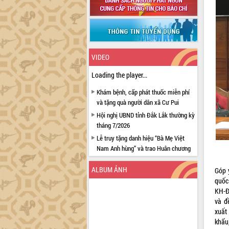
VIDEO
Loading the player...
Khám bệnh, cấp phát thuốc miễn phí
và tặng quà người dân xã Cư Pui
Hội nghị UBND tỉnh Đắk Lắk thường kỳ
tháng 7/2026
Lễ truy tặng danh hiệu “Bà Mẹ Việt
Nam Anh hùng” và trao Huân chương
Lao động
ALBUM ẢNH
Góp 
UBND tỉnh Đắk Lắk triển khai nhiệm
quốc
vụ 6 tháng cuối năm 2026
KH-Đ
Kỳ họp thứ Hai, Hội đồng nhân dân
và đ
tỉnh khóa XI quyết nghị nhiều nội dung
xuất
quan trọng
khẩu,
Bí thư Tỉnh ủy Lương Nguyễn Minh