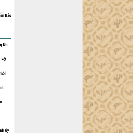
im Bảo
ng Khu
 kết
 môi
ỉnh
ạm
ỉnh ủy