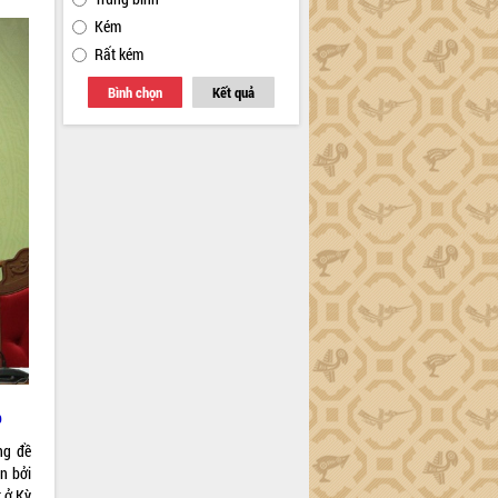
Kém
Rất kém
Bình chọn
Kết quả
p
ng đề
n bởi
t ở Kỳ