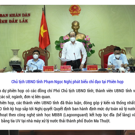
Chủ tịch UBND tỉnh Phạm Ngọc Nghị phát biểu chỉ đạo tại Phiên họp
 dự phiên họp có các đồng chí Phó Chủ tịch UBND tỉnh; thành viên UBND tỉnh v
các sở, ngành, đơn vị liên quan.
phiên họp, các thành viên UBND tỉnh đã thảo luận, đóng góp ý kiến và thống nhất 
 tỉnh kỳ họp sắp tới Nghị quyết Quyết định ban hành định mức dự toán xử lý nước
 hoạt theo công nghệ sinh học MBBR (Lagoonguard) kết hợp lọc đĩa (bể lắng) v
g bằng tia UV tại nhà máy xử lý nước thải thành phố Buôn Ma Thuột.