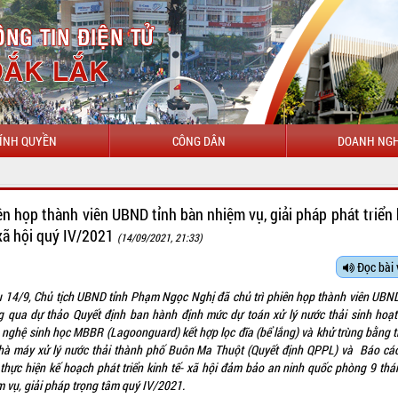
ÍNH QUYỀN
CÔNG DÂN
DOANH NGH
CHÀO MỪNG
ên họp thành viên UBND tỉnh bàn nhiệm vụ, giải pháp phát triển 
-xã hội quý IV/2021
(14/09/2021, 21:33)
Đọc bài 
u 14/9, Chủ tịch UBND tỉnh Phạm Ngọc Nghị đã chủ trì phiên họp thành viên UBND
g qua dự thảo Quyết định ban hành định mức dự toán xử lý nước thải sinh hoạt
 nghệ sinh học MBBR (Lagoonguard) kết hợp lọc đĩa (bể lắng) và khử trùng bằng t
nhà máy xử lý nước thải thành phố Buôn Ma Thuột (Quyết định QPPL) và Báo cáo
 thực hiện kế hoạch phát triển kinh tế- xã hội đảm bảo an ninh quốc phòng 9 thá
m vụ, giải pháp trọng tâm quý IV/2021.